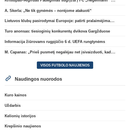
A. Skerla: „Ne tik gynėmės – norėjome atakuoti“
Lietuvos klubų pasirodymai Europoje: patirti pralaimėjimai Kroatijos atstovams
Turo anonsas: tiesioginių konkurentų dvikova Gargžduose
Informacija žiūrovams rugpjūčio 6 d. UEFA rungtynėms
M. Capanas: „Prieš pusmetį negalėjau net įsivaizduoti, kad žaisime prieš „Hajduk“
VISOS FUTBOLO NAUJIENOS
Naudingos nuorodos
Kuro kainos
Uždarbis
Kelionių istorijos
Krepšinio naujienos