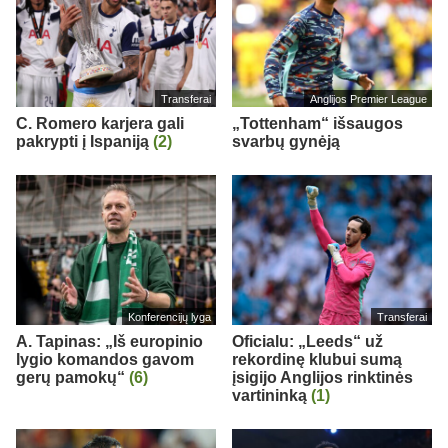
Transferai
Anglijos Premier League
C. Romero karjera gali
„Tottenham“ išsaugos
pakrypti į Ispaniją
(2)
svarbų gynėją
Konferencijų lyga
Transferai
A. Tapinas: „Iš europinio
Oficialu: „Leeds“ už
lygio komandos gavom
rekordinę klubui sumą
gerų pamokų“
(6)
įsigijo Anglijos rinktinės
vartininką
(1)