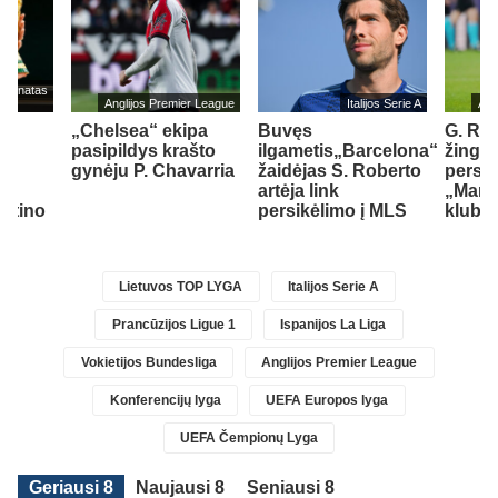
mpionatas
Anglijos Premier League
Italijos Serie A
Ang
„Chelsea“ ekipa
Buvęs
G. Rull
pasipildys krašto
ilgametis„Barcelona“
žings
.
gynėju P. Chavarria
žaidėjas S. Roberto
persik
jo
artėja link
„Manc
antino
persikėlimo į MLS
klubą
Lietuvos TOP LYGA
Italijos Serie A
Prancūzijos Ligue 1
Ispanijos La Liga
Vokietijos Bundesliga
Anglijos Premier League
Konferencijų lyga
UEFA Europos lyga
UEFA Čempionų Lyga
Geriausi 8
Naujausi 8
Seniausi 8