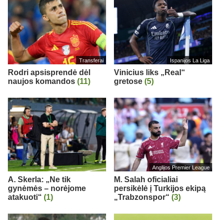
Transferai
Ispanijos La Liga
Rodri apsisprendė dėl
Vinicius liks „Real“
naujos komandos
(11)
gretose
(5)
Anglijos Premier League
A. Skerla: „Ne tik
M. Salah oficialiai
gynėmės – norėjome
persikėlė į Turkijos ekipą
atakuoti“
(1)
„Trabzonspor“
(3)