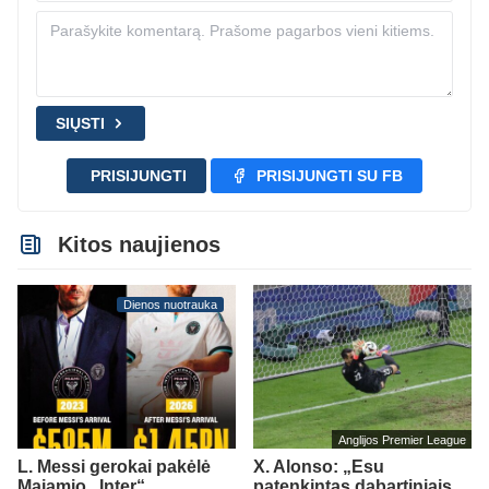
SIŲSTI
PRISIJUNGTI
PRISIJUNGTI SU FB
Kitos naujienos
Dienos nuotrauka
Anglijos Premier League
L. Messi gerokai pakėlė
X. Alonso: „Esu
Majamio „Inter“
patenkintas dabartiniais