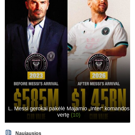
L. Messi gerokai pakėlė Majamio „Inter“ komandos
vertę
(10)
Naujausios