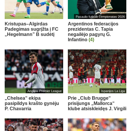
Pasaulio futbolo čempionatas 2026
Kristupas–Algirdas
Argentinos federacijos
Padegimas sugrįžta į FC
prezidentas C. Tapia
„Hegelmann” B sudėtį
negailėjo pagyrų G.
Infantino
(4)
Anglijos Premier League
Ispanijos La Liga
„Chelsea“ ekipa
Prie „Club Brugge“
pasipildys krašto gynėju
prisijungs „Mallorca“
P. Chavarria
klube atsiskleidęs J. Virgili