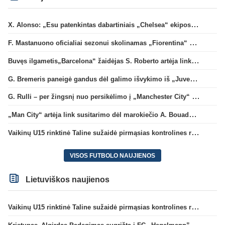
X. Alonso: „Esu patenkintas dabartiniais „Chelsea“ ekipos vartininkais“
F. Mastanuono oficialiai sezonui skolinamas „Fiorentina“ ekipai
Buvęs ilgametis„Barcelona“ žaidėjas S. Roberto artėja link persikėlimo į MLS
G. Bremeris paneigė gandus dėl galimo išvykimo iš „Juventus“ klubo
G. Rulli – per žingsnį nuo persikėlimo į „Manchester City“ klubą
„Man City“ artėja link susitarimo dėl marokiečio A. Bouaddi persikėlimo
Vaikinų U15 rinktinė Taline sužaidė pirmąsias kontrolines rungtynes
VISOS FUTBOLO NAUJIENOS
Lietuviškos naujienos
Vaikinų U15 rinktinė Taline sužaidė pirmąsias kontrolines rungtynes
Kristupas–Algirdas Padegimas sugrįžta į FC „Hegelmann” B sudėtį