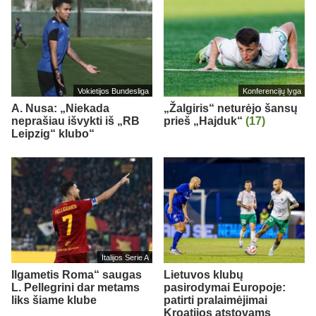
Vokietijos Bundesliga
Konferencijų lyga
A. Nusa: „Niekada
„Žalgiris“ neturėjo šansų
neprašiau išvykti iš „RB
prieš „Hajduk“
(17)
Leipzig“ klubo“
Italijos Serie A
Ilgametis Roma“ saugas
Lietuvos klubų
L. Pellegrini dar metams
pasirodymai Europoje:
liks šiame klube
patirti pralaimėjimai
Kroatijos atstovams