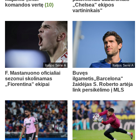
komandos vertę
(10)
„Chelsea“ ekipos
vartininkais“
Italijos Serie A
Italijos Serie A
F. Mastanuono oficialiai
Buvęs
sezonui skolinamas
ilgametis„Barcelona“
„Fiorentina“ ekipai
žaidėjas S. Roberto artėja
link persikėlimo į MLS