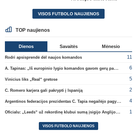
VISOS FUTBOLO NAUJIENOS
TOP naujienos
Dienos
Savaitės
Mėnesio
11
Rodri apsisprendė dėl naujos komandos
6
A. Tapinas: „Iš europinio lygio komandos gavom gerų pamokų“
5
Vinicius liks „Real“ gretose
2
C. Romero karjera gali pakrypti į Ispaniją
4
Argentinos federacijos prezidentas C. Tapia negailėjo pagyrų G. Infantino
1
Oficialu: „Leeds“ už rekordinę klubui sumą įsigijo Anglijos rinktinės vartininką
VISOS FUTBOLO NAUJIENOS