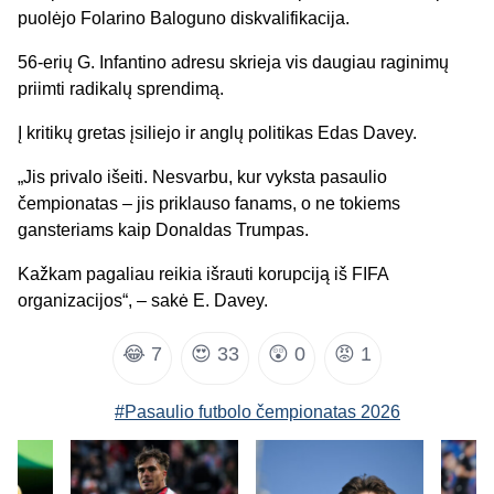
puolėjo Folarino Baloguno diskvalifikacija.
56-erių G. Infantino adresu skrieja vis daugiau raginimų
priimti radikalų sprendimą.
Į kritikų gretas įsiliejo ir anglų politikas Edas Davey.
„Jis privalo išeiti. Nesvarbu, kur vyksta pasaulio
čempionatas – jis priklauso fanams, o ne tokiems
gansteriams kaip Donaldas Trumpas.
Kažkam pagaliau reikia išrauti korupciją iš FIFA
organizacijos“, – sakė E. Davey.
😂
7
😍
33
😲
0
😡
1
#Pasaulio futbolo čempionatas 2026