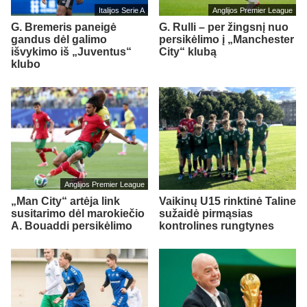
Italijos Serie A
Anglijos Premier League
G. Bremeris paneigė
G. Rulli – per žingsnį nuo
gandus dėl galimo
persikėlimo į „Manchester
išvykimo iš „Juventus“
City“ klubą
klubo
Anglijos Premier League
„Man City“ artėja link
Vaikinų U15 rinktinė Taline
susitarimo dėl marokiečio
sužaidė pirmąsias
A. Bouaddi persikėlimo
kontrolines rungtynes