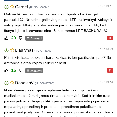
07-07 16:51
Gerard
(IP: 35cb060bc)
Galime tik pasvajoti, kad vartančius milijardus kažkas gali
patraukti 😟. Neturime galimybių net su LFF susitvarkyti. Valstybė
valstybėje. FIFA pavyzdys aiškiai parodo ir nuramina LFF, kad
šunys loja, o karavanas eina. Būkite ramūs LFF BACHŪRAI 😎
20
Atsakyti
07-07 16:29
Llaurynas
(IP: f07f41f09)
Priminkite kada paskutini karta kazkas is ten pasitrauke pats? Su
antrankiais arba kojom i prieki nebent
15
Atsakyti
07-07 16:33
DonatasV
(IP: 058f676b6)
Normaliame pasaulyje čia aplamai būtu traktuojama kaip
nusikaltimas, už kurį grėstu rimta atsakomybė. Kad ir imkim tuos
pačius politikus. Jeigu politiko pažįstamas paprašytu jo peržiūrėti
nepalankų sprendimą ir po to tas sprendimas pakeičiamas
pažeidžiant įstatymus. O paskui dar viešai pripažįstama, kad buvo