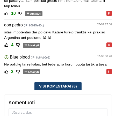
tai padaryta. Tam politikui grėstu rimti nemalonumai, teismai ir
taip toliau.
10
Atsakyti
don pedro
07-07 17:36
(IP: 95995e40c)
sitas impotentas dar po cirku Katare turejo trauktis kai prakiso
Argentina ant podiumo 😀 😀
4
Atsakyti
07-08 08:26
Blue blood
(IP: 6b8fcb0e9)
Ne politikų tai reikalas, bet federacija korumpuota tai tikra tiesa
3
Atsakyti
VISI KOMENTARAI (8)
Komentuoti