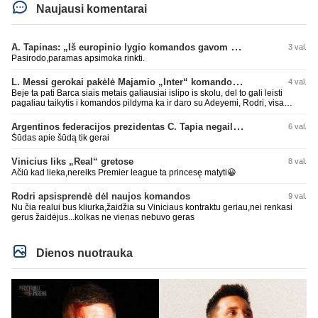
Naujausi komentarai
A. Tapinas: „Iš europinio lygio komandos gavom gerų pamokų“
3 val.
Pasirodo,paramas apsimoka rinkti.
L. Messi gerokai pakėlė Majamio „Inter“ komandos vertę
4 val.
Beje ta pati Barca siais metais galiausiai islipo is skolu, del to gali leisti
pagaliau taikytis i komandos pildyma ka ir daro su Adeyemi, Rodri, visa
Julian Alvarez saga.
Argentinos federacijos prezidentas C. Tapia negailėjo pagyrų G. Infantino
6 val.
Šūdas apie šūdą tik gerai
Vinicius liks „Real“ gretose
8 val.
Ačiū kad lieka,nereiks Premier league ta princesę matyti😀
Rodri apsisprendė dėl naujos komandos
9 val.
Nu čia realui bus kliurka,žaidžia su Viniciaus kontraktu geriau,nei renkasi
gerus žaidėjus...kolkas ne vienas nebuvo geras
Dienos nuotrauka