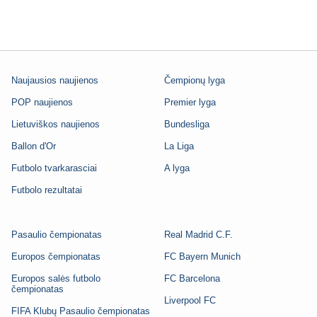
Naujausios naujienos
Čempionų lyga
POP naujienos
Premier lyga
Lietuviškos naujienos
Bundesliga
Ballon d'Or
La Liga
Futbolo tvarkarasciai
A lyga
Futbolo rezultatai
Pasaulio čempionatas
Real Madrid C.F.
Europos čempionatas
FC Bayern Munich
Europos salės futbolo
FC Barcelona
čempionatas
Liverpool FC
FIFA Klubų Pasaulio čempionatas