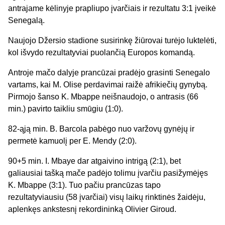
antrajame kėlinyje prapliupo įvarčiais ir rezultatu 3:1 įveikė
Senegalą.
Naujojo Džersio stadione susirinkę žiūrovai turėjo luktelėti,
kol išvydo rezultatyviai puolančią Europos komandą.
Antroje mačo dalyje prancūzai pradėjo grasinti Senegalo
vartams, kai M. Olise perdavimai raižė afrikiečių gynybą.
Pirmojo šanso K. Mbappe neišnaudojo, o antrasis (66
min.) pavirto taikliu smūgiu (1:0).
82-ąją min. B. Barcola pabėgo nuo varžovų gynėjų ir
permetė kamuolį per E. Mendy (2:0).
90+5 min. I. Mbaye dar atgaivino intrigą (2:1), bet
galiausiai tašką mače padėjo tolimu įvarčiu pasižymėjęs
K. Mbappe (3:1). Tuo pačiu prancūzas tapo
rezultatyviausiu (58 įvarčiai) visų laikų rinktinės žaidėju,
aplenkęs ankstesnį rekordininką Olivier Giroud.