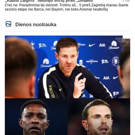
„Kauno Žalgiris“ neturėjo vilčių prieš „Dinamo“
2 val.
O ko ne. Pavadinimai tai vienodi. Trolinu aš... 5 prieš Zagrebą manau šiame
sezono etape nei Barca, nei Bayern, nei koks Arsenal neatloštų
Dienos nuotrauka