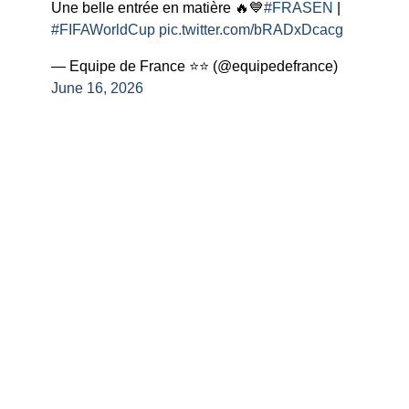
Une belle entrée en matière 🔥💙
#FRASEN
|
#FIFAWorldCup
pic.twitter.com/bRADxDcacg
— Equipe de France ⭐⭐ (@equipedefrance)
June 16, 2026