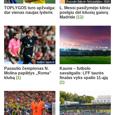
Pasaulio futbolo čempionatas 2026
TOPLYGOS turo apžvalga:
L. Messi pasižymėjo kilniu
dar vienas naujas lyderis
poelgiu dėl kilusių gaisrų
Madride
(12)
Italijos Serie A
Pasaulio čempionas N.
Kaune – futbolo
Molina papildys „Roma“
savaitgalis: LFF taurės
klubą
(1)
finalas vyks spalio 11-ąją
(1)