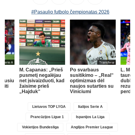
#Pasaulio futbolo čempionatas 2026
jos Serie A
Transferai
M. Capanas: „Prieš
Po svarbaus
L. Mes
su
pusmetį negalėjau
susitikimo – „Real“
taurėj
idusiu
net įsivaizduoti, kad
optimizmas dėl
dubliu 
siti
žaisime prieš
naujos sutarties su
rezult
„Hajduk“
Viniciumi
perda
Lietuvos TOP LYGA
Italijos Serie A
Prancūzijos Ligue 1
Ispanijos La Liga
Vokietijos Bundesliga
Anglijos Premier League