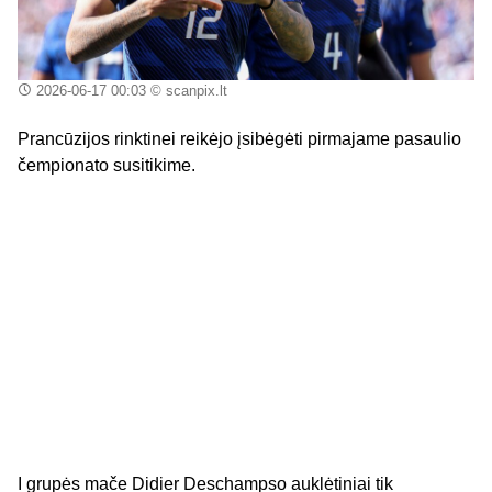
2026-06-17 00:03
© scanpix.lt
Prancūzijos rinktinei reikėjo įsibėgėti pirmajame pasaulio
čempionato susitikime.
I grupės mače Didier Deschampso auklėtiniai tik