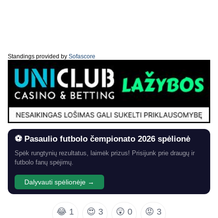
Standings provided by
Sofascore
⚽ Pasaulio futbolo čempionato 2026 spėlionė
Spėk rungtynių rezultatus, laimėk prizus! Prisijunk prie draugų ir
futbolo fanų spėjimų.
Dalyvauti spėlionėje →
😂
1
😍
3
😲
0
😡
3