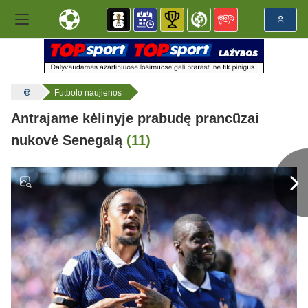
Futbolo naujienos
Antrajame kėlinyje prabudę prancūzai
nukovė Senegalą
(11)