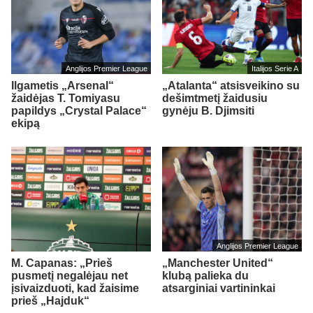
Anglijos Premier League
Italijos Serie A
Ilgametis „Arsenal“
„Atalanta“ atsisveikino su
žaidėjas T. Tomiyasu
dešimtmetį žaidusiu
papildys „Crystal Palace“
gynėju B. Djimsiti
ekipą
Anglijos Premier League
M. Capanas: „Prieš
„Manchester United“
pusmetį negalėjau net
klubą palieka du
įsivaizduoti, kad žaisime
atsarginiai vartininkai
prieš „Hajduk“