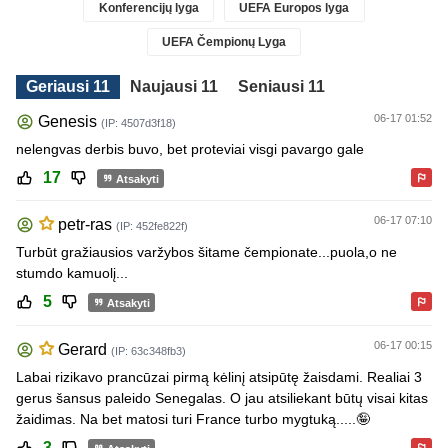
Konferencijų lyga
UEFA Europos lyga
UEFA Čempionų Lyga
Geriausi 11
Naujausi 11
Seniausi 11
06-17 01:52
Genesis
(IP: 4507d3f18)
nelengvas derbis buvo, bet proteviai visgi pavargo gale
17
Atsakyti
06-17 07:10
petr-ras
(IP: 452fe822f)
Turbūt gražiausios varžybos šitame čempionate...puola,o ne
stumdo kamuolį...
5
Atsakyti
06-17 00:15
Gerard
(IP: 63c348fb3)
Labai rizikavo prancūzai pirmą kėlinį atsipūtę žaisdami. Realiai 3
gerus šansus paleido Senegalas. O jau atsiliekant būtų visai kitas
žaidimas. Na bet matosi turi France turbo mygtuką.....🤪
3