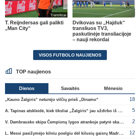
Transferai
T. Reijndersas gali palikti
Dvikovas su „Hajduk“
„Man City“
transliuos TV3,
paskutinėje transliacijoje
– nauji rekordai
VISOS FUTBOLO NAUJIENOS
TOP naujienos
Dienos
Savaitės
Mėnesio
18
„Kauno Žalgiris“ neturėjo vilčių prieš „Dinamo“
5
A. Tapinas atskleidė, kiek tiksliai „Žalgiris“ jau uždirbo iš UEFA premijų
2
V. Dambrausko ekipa Čempionų lygos atrankoje patyrė skaudžią nesėkmę
12
L. Messi pasižymėjo kilniu poelgiu dėl kilusių gaisrų Madride