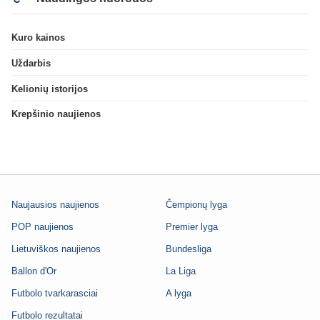
Kuro kainos
Uždarbis
Kelionių istorijos
Krepšinio naujienos
Naujausios naujienos
Čempionų lyga
POP naujienos
Premier lyga
Lietuviškos naujienos
Bundesliga
Ballon d'Or
La Liga
Futbolo tvarkarasciai
A lyga
Futbolo rezultatai