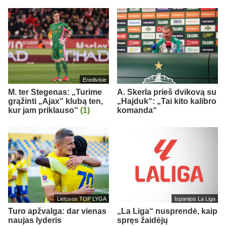
Eredivisie
M. ter Stegenas: „Turime
A. Skerla prieš dvikovą su
grąžinti „Ajax“ klubą ten,
„Hajduk“: „Tai kito kalibro
kur jam priklauso“
(1)
komanda“
Lietuvos TOP LYGA
Ispanijos La Liga
Turo apžvalga: dar vienas
„La Liga“ nusprendė, kaip
naujas lyderis
spręs žaidėjų