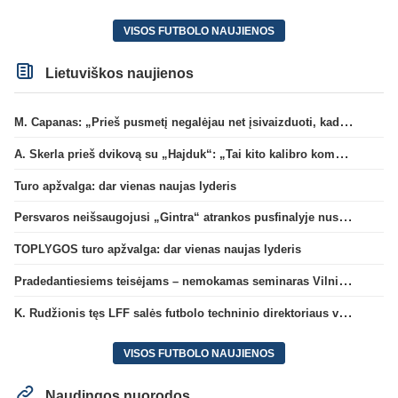
VISOS FUTBOLO NAUJIENOS
Lietuviškos naujienos
M. Capanas: „Prieš pusmetį negalėjau net įsivaizduoti, kad žaisime prieš „Hajduk“
A. Skerla prieš dvikovą su „Hajduk“: „Tai kito kalibro komanda“
Turo apžvalga: dar vienas naujas lyderis
Persvaros neišsaugojusi „Gintra“ atrankos pusfinalyje nusileido Škotijos čempionėms
TOPLYGOS turo apžvalga: dar vienas naujas lyderis
Pradedantiesiems teisėjams – nemokamas seminaras Vilniuje šį penktadienį
K. Rudžionis tęs LFF salės futbolo techninio direktoriaus veiklą
VISOS FUTBOLO NAUJIENOS
Naudingos nuorodos