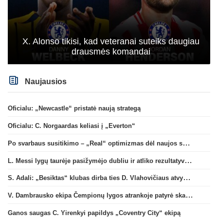
X. Alonso tikisi, kad veteranai suteiks daugiau
drausmės komandai
Naujausios
Oficialu: „Newcastle“ pristatė naują strategą
Oficialu: C. Norgaardas keliasi į „Everton“
Po svarbaus susitikimo – „Real“ optimizmas dėl naujos sutarties su Viniciumi
L. Messi lygų taurėje pasižymėjo dubliu ir atliko rezultatyvų perdavimą
S. Adali: „Besiktas“ klubas dirba ties D. Vlahovičiaus atvykimu“
V. Dambrausko ekipa Čempionų lygos atrankoje patyrė skaudžią nesėkmę
Ganos saugas C. Yirenkyi papildys „Coventry City“ ekipą