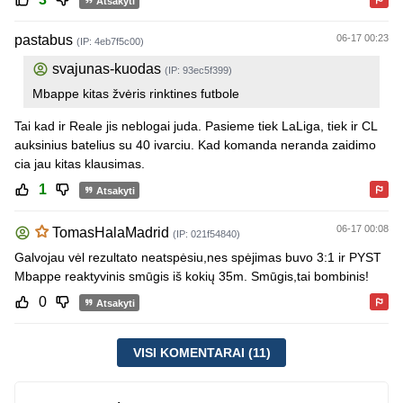
Atsakyti
pastabus
06-17 00:23
(IP: 4eb7f5c00)
svajunas-kuodas
(IP: 93ec5f399)
Mbappe kitas žvėris rinktines futbole
Tai kad ir Reale jis neblogai juda. Pasieme tiek LaLiga, tiek ir CL
auksinius batelius su 40 ivarciu. Kad komanda neranda zaidimo
cia jau kitas klausimas.
1
Atsakyti
06-17 00:08
TomasHalaMadrid
(IP: 021f54840)
Galvojau vėl rezultato neatspėsiu,nes spėjimas buvo 3:1 ir PYST
Mbappe reaktyvinis smūgis iš kokių 35m. Smūgis,tai bombinis!
0
Atsakyti
VISI KOMENTARAI (11)