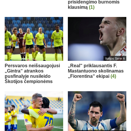
prisidengimo burnomis
klausimą
(1)
Italijos Serie A
Persvaros neišsaugojusi
„Real“ priklausantis F.
„Gintra“ atrankos
Mastantuono skolinamas
pusfinalyje nusileido
„Fiorentina“ ekipai
(4)
Škotijos čempionėms