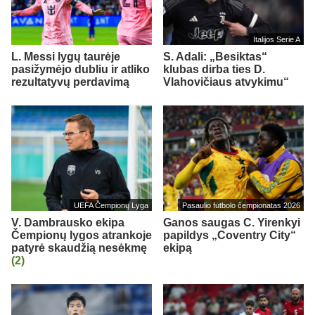
Italijos Serie A
L. Messi lygų taurėje
S. Adali: „Besiktas“
pasižymėjo dubliu ir atliko
klubas dirba ties D.
rezultatyvų perdavimą
Vlahovičiaus atvykimu“
UEFA Čempionų Lyga
Pasaulio futbolo čempionatas 2026
V. Dambrausko ekipa
Ganos saugas C. Yirenkyi
Čempionų lygos atrankoje
papildys „Coventry City“
patyrė skaudžią nesėkmę
ekipą
(2)