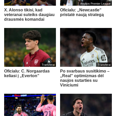
Anglijos Premier League
X. Alonso tikisi, kad
Oficialu: „Newcastle“
veteranai suteiks daugiau
pristatė naują strategą
drausmės komandai
Transferai
Transferai
Oficialu: C. Norgaardas
Po svarbaus susitikimo –
keliasi į „Everton“
„Real“ optimizmas dėl
naujos sutarties su
Viniciumi