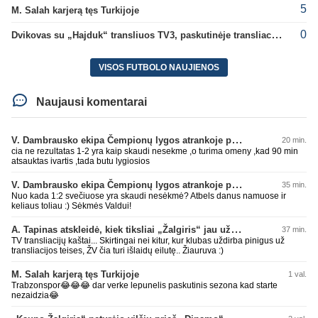
5
M. Salah karjerą tęs Turkijoje
0
Dvikovas su „Hajduk“ transliuos TV3, paskutinėje transliacijoje – nauji rekordai
VISOS FUTBOLO NAUJIENOS
Naujausi komentarai
V. Dambrausko ekipa Čempionų lygos atrankoje patyrė skaudžią nesėkmę
20 min.
cia ne rezultatas 1-2 yra kaip skaudi nesekme ,o turima omeny ,kad 90 min
atsauktas ivartis ,tada butu lygiosios
V. Dambrausko ekipa Čempionų lygos atrankoje patyrė skaudžią nesėkmę
35 min.
Nuo kada 1:2 svečiuose yra skaudi nesėkmė? Atbels danus namuose ir
keliaus toliau :) Sėkmės Valdui!
A. Tapinas atskleidė, kiek tiksliai „Žalgiris“ jau uždirbo iš UEFA premijų
37 min.
TV transliacijų kaštai... Skirtingai nei kitur, kur klubas uždirba pinigus už
transliacijos teises, ŽV čia turi išlaidų eilutę.. Žiauruva :)
M. Salah karjerą tęs Turkijoje
1 val.
Trabzonspor😂😂😂 dar verke lepunelis paskutinis sezona kad starte
nezaidzia😂