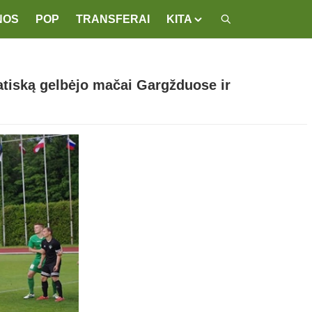
NOS
POP
TRANSFERAI
KITA
tatiską gelbėjo mačai Gargžduose ir