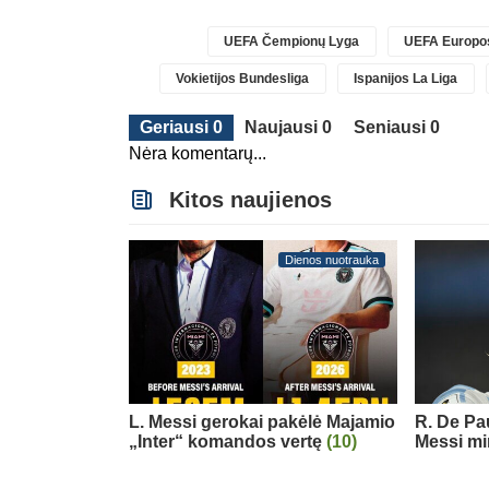
UEFA Čempionų Lyga
UEFA Europos
Vokietijos Bundesliga
Ispanijos La Liga
Geriausi 0
Naujausi 0
Seniausi 0
Nėra komentarų...
Kitos naujienos
Dienos nuotrauka
L. Messi gerokai pakėlė Majamio
R. De Pau
„Inter“ komandos vertę
(10)
Messi mi