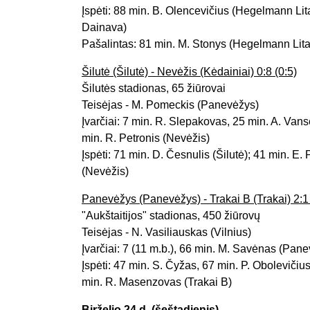
Įspėti: 88 min. B. Olencevičius (Hegelmann Lit
Dainava)
Pašalintas: 81 min. M. Stonys (Hegelmann Lit
Šilutė (Šilutė) - Nevėžis (Kėdainiai) 0:8 (0:5)
Šilutės stadionas, 65 žiūrovai
Teisėjas - M. Pomeckis (Panevėžys)
Įvarčiai: 7 min. R. Slepakovas, 25 min. A. Van
min. R. Petronis (Nevėžis)
Įspėti: 71 min. D. Česnulis (Šilutė); 41 min. E
(Nevėžis)
Panevėžys (Panevėžys) - Trakai B (Trakai) 2:1 
"Aukštaitijos" stadionas, 450 žiūrovų
Teisėjas - N. Vasiliauskas (Vilnius)
Įvarčiai: 7 (11 m.b.), 66 min. M. Savėnas (Pan
Įspėti: 47 min. S. Čyžas, 67 min. P. Oboleviči
min. R. Masenzovas (Trakai B)
Birželio 24 d. (šeštadienis)