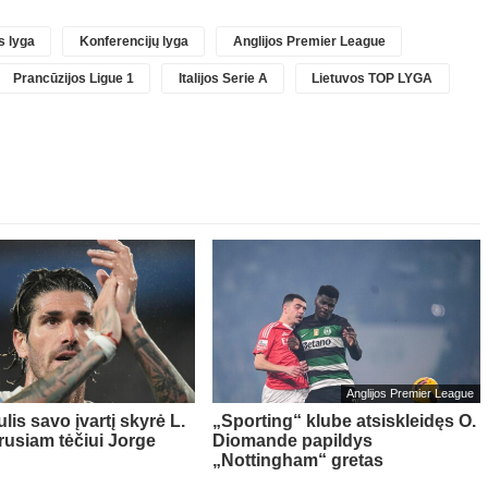
 lyga
Konferencijų lyga
Anglijos Premier League
Prancūzijos Ligue 1
Italijos Serie A
Lietuvos TOP LYGA
Anglijos Premier League
lis savo įvartį skyrė L.
„Sporting“ klube atsiskleidęs O.
rusiam tėčiui Jorge
Diomande papildys
„Nottingham“ gretas