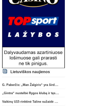
Lietuviškos naujienos
G. Paberžis: „Man Žalgiris“ yra širdyje“
Prancūzijos Ligue 1
Anglijos Premi
„Gintra“ nustelbė Rygos klubą ir tęs kovas UEFA Europos taurės atrankoje
F. Torresas priėmė sprendimą
B. Guimaraesas oficialiai
persikelti į PSG ekipą
(2)
persikėlė į „Arsenal“ kl
Vaikinų U15 rinktinė Taline sužaidė pirmąsias kontrolines rungtynes