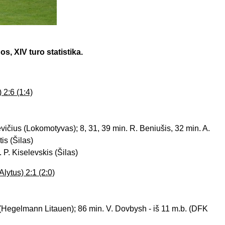
s, XIV turo statistika.
 2:6 (1:4)
evičius (Lokomotyvas); 8, 31, 39 min. R. Beniušis, 32 min. A.
is (Šilas)
 P. Kiselevskis (Šilas)
ytus) 2:1 (2:0)
a (Hegelmann Litauen); 86 min. V. Dovbysh - iš 11 m.b. (DFK