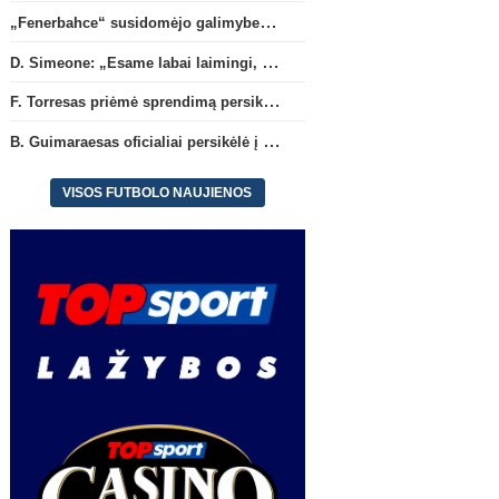
„Fenerbahce“ susidomėjo galimybe įsigyti R. Lukaku
D. Simeone: „Esame labai laimingi, kad turime J. Alvarezą“
F. Torresas priėmė sprendimą persikelti į PSG ekipą
B. Guimaraesas oficialiai persikėlė į „Arsenal“ klubą
VISOS FUTBOLO NAUJIENOS