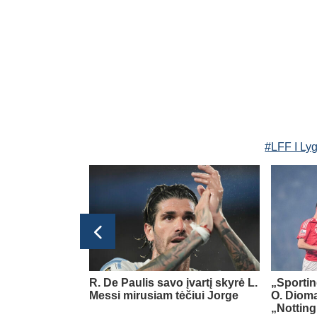
#LFF I Ly
Ispanijos La Liga
erdas sugrįš į
R. De Paulis savo įvartį skyrė L.
„Sportin
 klubą
Messi mirusiam tėčiui Jorge
O. Diom
„Nottin