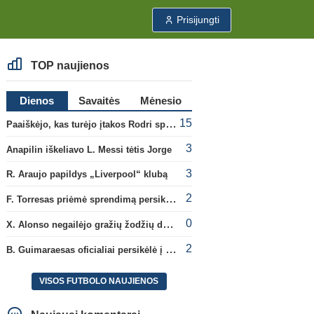
Prisijungti
TOP naujienos
Dienos
Savaitės
Mėnesio
15
Paaiškėjo, kas turėjo įtakos Rodri sprendimui pasirinkti Barselonos pusę
3
Anapilin iškeliavo L. Messi tėtis Jorge
3
R. Araujo papildys „Liverpool“ klubą
2
F. Torresas priėmė sprendimą persikelti į PSG ekipą
0
X. Alonso negailėjo gražių žodžių dabartiniam savo klubui „Chelsea“
2
B. Guimaraesas oficialiai persikėlė į „Arsenal“ klubą
VISOS FUTBOLO NAUJIENOS