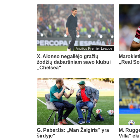
Anglijos Premier League
X. Alonso negailėjo gražių
Marokiet
žodžių dabartiniam savo klubui
„Real So
„Chelsea“
G. Paberžis: „Man Žalgiris“ yra
M. Rugge
širdyje“
Villa“ ek