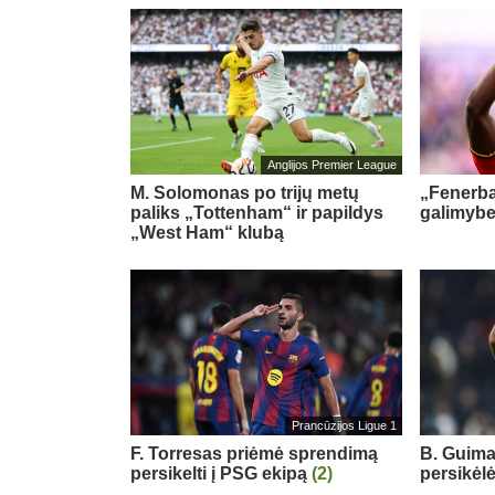
Anglijos Premier League
M. Solomonas po trijų metų
„Fenerb
paliks „Tottenham“ ir papildys
galimybe
„West Ham“ klubą
Prancūzijos Ligue 1
F. Torresas priėmė sprendimą
B. Guimar
persikelti į PSG ekipą
(2)
persikėl