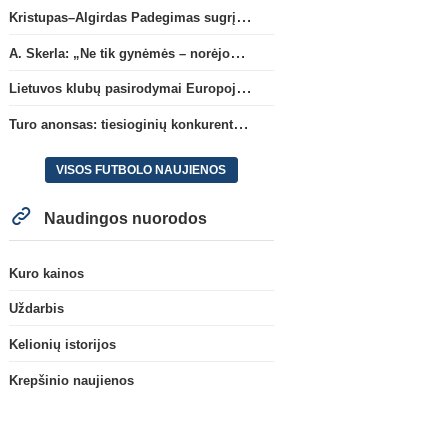
Kristupas–Algirdas Padegimas sugrįžta į FC „Hegelmann” B sudėtį
A. Skerla: „Ne tik gynėmės – norėjome atakuoti“
Lietuvos klubų pasirodymai Europoje: patirti pralaimėjimai Kroatijos atstovams
Turo anonsas: tiesioginių konkurentų dvikova Gargžduose
VISOS FUTBOLO NAUJIENOS
Naudingos nuorodos
Kuro kainos
Uždarbis
Kelionių istorijos
Krepšinio naujienos