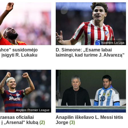
Ispanijos La Liga
ahce“ susidomėjo
D. Simeone: „Esame labai
 įsigyti R. Lukaku
laimingi, kad turime J. Alvarezą“
Anglijos Premier League
aesas oficialiai
Anapilin iškeliavo L. Messi tėtis
ė į „Arsenal“ klubą
(2)
Jorge
(3)