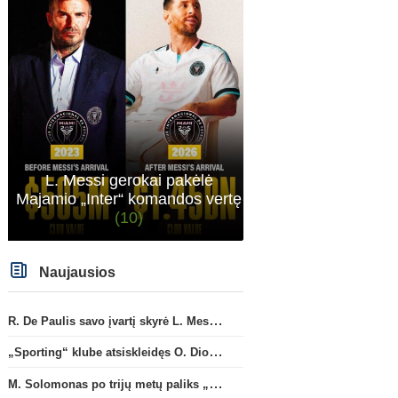
L. Messi gerokai pakėlė
Majamio „Inter“ komandos vertę
(10)
Naujausios
R. De Paulis savo įvartį skyrė L. Messi mirusiam tėčiui Jorge
„Sporting“ klube atsiskleidęs O. Diomande papildys „Nottingham“ gretas
M. Solomonas po trijų metų paliks „Tottenham“ ir papildys „West Ham“ klubą