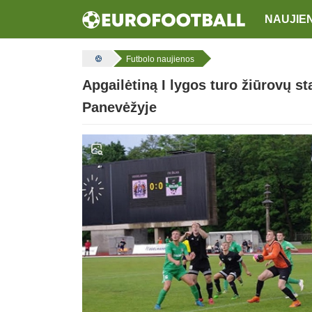
NAUJIE
Futbolo naujienos
Apgailėtiną I lygos turo žiūrovų s
Panevėžyje