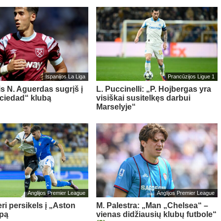
Ispanijos La Liga
Prancūzijos Ligue 1
is N. Aguerdas sugrįš į
L. Puccinelli: „P. Hojbergas yra
ciedad“ klubą
visiškai susitelkęs darbui
Marselyje“
Anglijos Premier League
Anglijos Premier League
ri persikels į „Aston
M. Palestra: „Man „Chelsea“ –
ipą
vienas didžiausių klubų futbole“