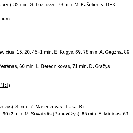
auen); 32 min. S. Lozinskyi, 78 min. M. Kašelionis (DFK
auen)
sevičius, 15, 20, 45+1 min. E. Kugys, 69, 78 min. A. Gėgžna, 89
. Petrėnas, 60 min. L. Berednikovas, 71 min. D. Gražys
(1:1)
evėžys); 3 min. R. Masenzovas (Trakai B)
us, 90+2 min. M. Suvaizdis (Panevėžys); 65 min. E. Mininas, 69