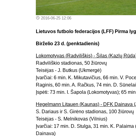
2016-06-25 12:06
Lietuvos futbolo federacijos (LFF) Pirma lygo
Birželio 23 d. (penktadienis)
Lokomotyvas (Radviliškis) - Šilas (Kazlų Rūda)
Radviliškio stadionas, 50 žiūrovų
Teisėjas - J. Butkus (Ukmergė)
Įvarčiai: 6 min. K. Mikutavičius, 66 min. V. Poc
Raginis, 60 min. A. Račkus, 74 min. D. Sūnelait
Įspėti: 73 min. I. Šapola (Lokomotyvas); 65 min.
Hegelmann Litauen (Kaunas) - DFK Dainava (Al
S. Dariaus ir S. Girėno stadionas, 100 žiūrovų
Teisėjas - S. Melnikovas (Vilnius)
Įvarčiai: 17 min. D. Stulga, 31 min. K. Palaim
Dainava)