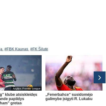
ga
#FBK Kaunas
#FK Šilutė
Anglijos Premier League
g“ klube atsiskleidęs
„Fenerbahce“ susidomėjo
ande papildys
galimybe įsigyti R. Lukaku
gham“ gretas