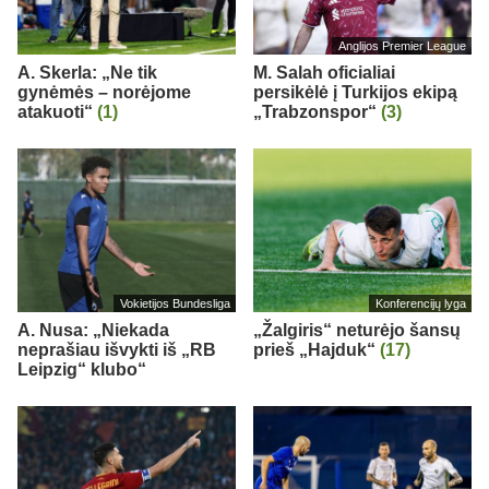
Anglijos Premier League
A. Skerla: „Ne tik
M. Salah oficialiai
gynėmės – norėjome
persikėlė į Turkijos ekipą
atakuoti“
(1)
„Trabzonspor“
(3)
Vokietijos Bundesliga
Konferencijų lyga
A. Nusa: „Niekada
„Žalgiris“ neturėjo šansų
neprašiau išvykti iš „RB
prieš „Hajduk“
(17)
Leipzig“ klubo“