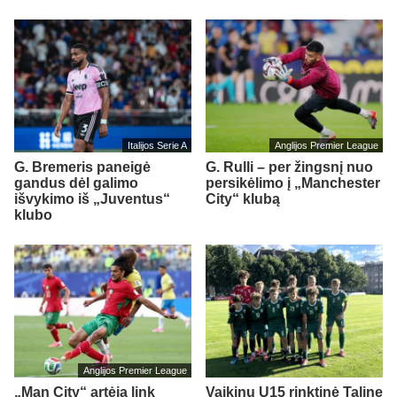
Italijos Serie A
Anglijos Premier League
G. Bremeris paneigė
G. Rulli – per žingsnį nuo
gandus dėl galimo
persikėlimo į „Manchester
išvykimo iš „Juventus“
City“ klubą
klubo
Anglijos Premier League
„Man City“ artėja link
Vaikinų U15 rinktinė Taline