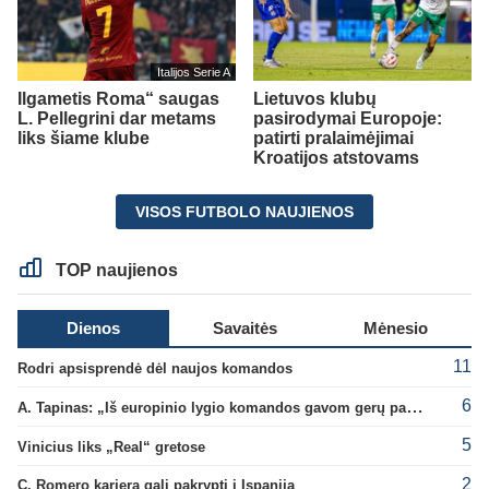
Italijos Serie A
Ilgametis Roma“ saugas
Lietuvos klubų
L. Pellegrini dar metams
pasirodymai Europoje:
liks šiame klube
patirti pralaimėjimai
Kroatijos atstovams
VISOS FUTBOLO NAUJIENOS
TOP naujienos
Dienos
Savaitės
Mėnesio
11
Rodri apsisprendė dėl naujos komandos
6
A. Tapinas: „Iš europinio lygio komandos gavom gerų pamokų“
5
Vinicius liks „Real“ gretose
2
C. Romero karjera gali pakrypti į Ispaniją