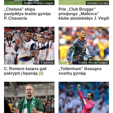
Anglijos Premier League
Ispanijos La Liga
„Chelsea“ ekipa
Prie „Club Brugge“
pasipildys krašto gynėju
prisijungs „Mallorca“
P. Chavarria
klube atsiskleidęs J. Virgili
Transferai
Anglijos Premier League
C. Romero karjera gali
„Tottenham“ išsaugos
pakrypti į Ispaniją
(2)
svarbų gynėją