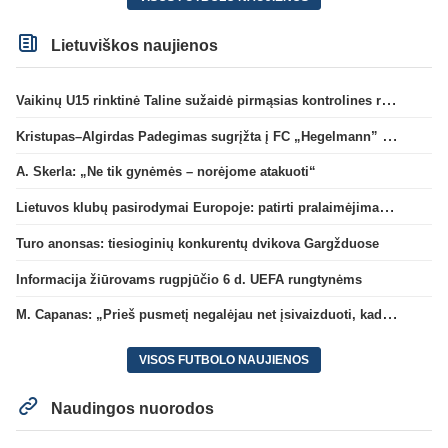
Lietuviškos naujienos
Vaikinų U15 rinktinė Taline sužaidė pirmąsias kontrolines rungtynes
Kristupas–Algirdas Padegimas sugrįžta į FC „Hegelmann” B sudėtį
A. Skerla: „Ne tik gynėmės – norėjome atakuoti“
Lietuvos klubų pasirodymai Europoje: patirti pralaimėjimai Kroatijos atstovams
Turo anonsas: tiesioginių konkurentų dvikova Gargžduose
Informacija žiūrovams rugpjūčio 6 d. UEFA rungtynėms
M. Capanas: „Prieš pusmetį negalėjau net įsivaizduoti, kad žaisime prieš „Hajduk“
VISOS FUTBOLO NAUJIENOS
Naudingos nuorodos