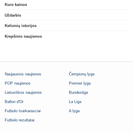
Kuro kainos
Uždarbis
Kelionių istorijos
Krepšinio naujienos
Naujausios naujienos
Čempionų lyga
POP naujienos
Premier lyga
Lietuviškos naujienos
Bundesliga
Ballon d'Or
La Liga
Futbolo tvarkarasciai
A lyga
Futbolo rezultatai