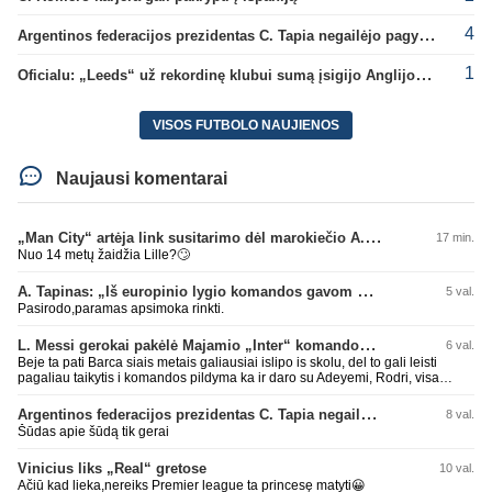
4
Argentinos federacijos prezidentas C. Tapia negailėjo pagyrų G. Infantino
1
Oficialu: „Leeds“ už rekordinę klubui sumą įsigijo Anglijos rinktinės vartininką
VISOS FUTBOLO NAUJIENOS
Naujausi komentarai
„Man City“ artėja link susitarimo dėl marokiečio A. Bouaddi persikėlimo
17 min.
Nuo 14 metų žaidžia Lille?🙄
A. Tapinas: „Iš europinio lygio komandos gavom gerų pamokų“
5 val.
Pasirodo,paramas apsimoka rinkti.
L. Messi gerokai pakėlė Majamio „Inter“ komandos vertę
6 val.
Beje ta pati Barca siais metais galiausiai islipo is skolu, del to gali leisti
pagaliau taikytis i komandos pildyma ka ir daro su Adeyemi, Rodri, visa
Julian Alvarez saga.
Argentinos federacijos prezidentas C. Tapia negailėjo pagyrų G. Infantino
8 val.
Šūdas apie šūdą tik gerai
Vinicius liks „Real“ gretose
10 val.
Ačiū kad lieka,nereiks Premier league ta princesę matyti😀