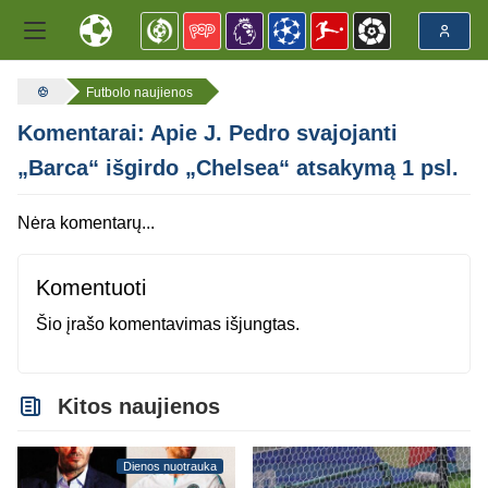
Futbolo naujienos
Komentarai: Apie J. Pedro svajojanti
„Barca“ išgirdo „Chelsea“ atsakymą 1 psl.
Nėra komentarų...
Komentuoti
Šio įrašo komentavimas išjungtas.
Kitos naujienos
Dienos nuotrauka