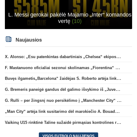
L. Messi gerokai pakėlė Majamio „Inter“ komandos
vertę
(10)
Naujausios
X. Alonso: „Esu patenkintas dabartiniais „Chelsea“ ekipos vartininkais“
F. Mastanuono oficialiai sezonui skolinamas „Fiorentina“ ekipai
Buvęs ilgametis„Barcelona“ žaidėjas S. Roberto artėja link persikėlimo į MLS
G. Bremeris paneigė gandus dėl galimo išvykimo iš „Juventus“ klubo
G. Rulli – per žingsnį nuo persikėlimo į „Manchester City“ klubą
„Man City“ artėja link susitarimo dėl marokiečio A. Bouaddi persikėlimo
Vaikinų U15 rinktinė Taline sužaidė pirmąsias kontrolines rungtynes
VISOS FUTBOLO NAUJIENOS