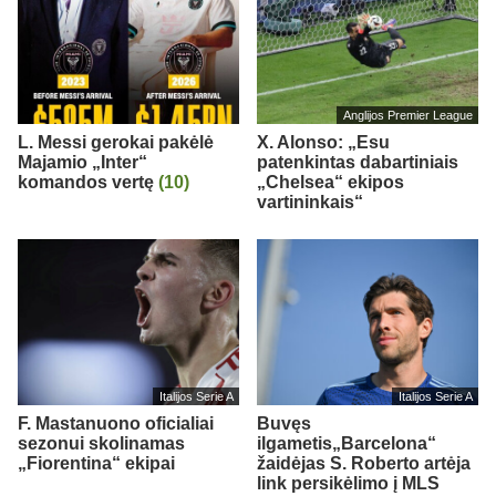
Anglijos Premier League
L. Messi gerokai pakėlė
X. Alonso: „Esu
Majamio „Inter“
patenkintas dabartiniais
komandos vertę
(10)
„Chelsea“ ekipos
vartininkais“
Italijos Serie A
Italijos Serie A
F. Mastanuono oficialiai
Buvęs
sezonui skolinamas
ilgametis„Barcelona“
„Fiorentina“ ekipai
žaidėjas S. Roberto artėja
link persikėlimo į MLS