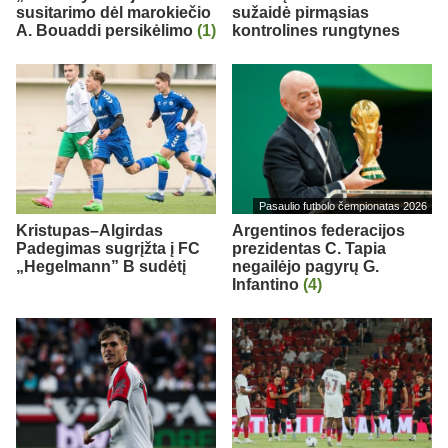
susitarimo dėl marokiečio
sužaidė pirmąsias
A. Bouaddi persikėlimo
(1)
kontrolines rungtynes
Pasaulio futbolo čempionatas 2026
Kristupas–Algirdas
Argentinos federacijos
Padegimas sugrįžta į FC
prezidentas C. Tapia
„Hegelmann” B sudėtį
negailėjo pagyrų G.
Infantino
(4)