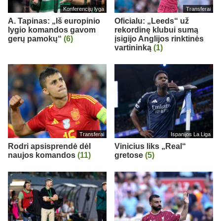
Konferencijų lyga
Transferai
A. Tapinas: „Iš europinio
Oficialu: „Leeds“ už
lygio komandos gavom
rekordinę klubui sumą
gerų pamokų“
(6)
įsigijo Anglijos rinktinės
vartininką
(1)
Transferai
Ispanijos La Liga
Rodri apsisprendė dėl
Vinicius liks „Real“
naujos komandos
(11)
gretose
(5)