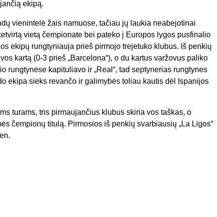
jančią ekipą.
ndų vienintelė žais namuose, tačiau jų laukia neabejotinai
 ketvirtą vietą čempionate bei pateko į Europos lygos pusfinalio
ijos ekipų rungtyniauja prieš pirmojo trejetuko klubus. Iš penkių
 vos kartą (0-3 prieš „Barcelona“), o du kartus varžovus paliko
vio rungtynėse kapituliavo ir „Real“, tad septynerias rungtynes
o ekipa sieks revančo ir galimybės toliau kautis dėl Ispanijos
ms turams, tris pirmaujančius klubus skiria vos taškas, o
imės čempionų titulą. Pirmosios iš penkių svarbiausių „La Ligos“
en.