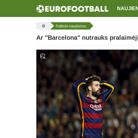
NAUJIE
Futbolo naujienos
Ar "Barcelona" nutrauks pralaimėji