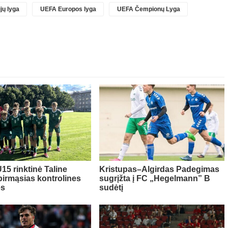
jų lyga
UEFA Europos lyga
UEFA Čempionų Lyga
15 rinktinė Taline
Kristupas–Algirdas Padegimas
pirmąsias kontrolines
sugrįžta į FC „Hegelmann” B
es
sudėtį