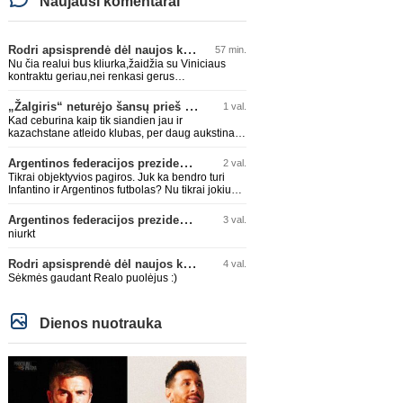
Naujausi komentarai
Rodri apsisprendė dėl naujos komandos
57 min.
Nu čia realui bus kliurka,žaidžia su Viniciaus
kontraktu geriau,nei renkasi gerus
žaidėjus...kolkas ne vienas nebuvo geras
„Žalgiris“ neturėjo šansų prieš „Hajduk“
1 val.
Kad ceburina kaip tik siandien jau ir
kazachstane atleido klubas, per daug aukstinat
ji.
Argentinos federacijos prezidentas C. Tapia negailėjo pagyrų G. Infantino
2 val.
Tikrai objektyvios pagiros. Juk ka bendro turi
Infantino ir Argentinos futbolas? Nu tikrai jokiu
bendru reikaliuku :)))
Argentinos federacijos prezidentas C. Tapia negailėjo pagyrų G. Infantino
3 val.
niurkt
Rodri apsisprendė dėl naujos komandos
4 val.
Sėkmės gaudant Realo puolėjus :)
Dienos nuotrauka