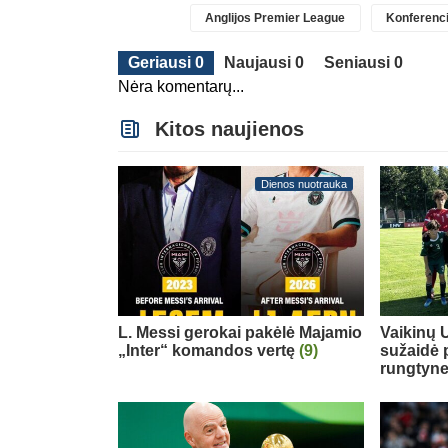
Anglijos Premier League
Konferenci
Geriausi 0
Naujausi 0
Seniausi 0
Nėra komentarų...
Kitos naujienos
Dienos nuotrauka
L. Messi gerokai pakėlė Majamio
Vaikinų U
„Inter“ komandos vertę
(9)
sužaidė 
rungtyn