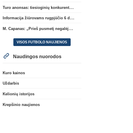
Turo anonsas: tiesioginių konkurentų dvikova Gargžduose
Informacija žiūrovams rugpjūčio 6 d. UEFA rungtynėms
M. Capanas: „Prieš pusmetį negalėjau net įsivaizduoti, kad žaisime prieš „Hajduk“
VISOS FUTBOLO NAUJIENOS
Naudingos nuorodos
Kuro kainos
Uždarbis
Kelionių istorijos
Ispanijos La Liga
Prie „Club Brugge“ prisijungs
C. Romero karjera gali pa
Krepšinio naujienos
„Mallorca“ klube atsiskleidęs J.
į Ispaniją
(2)
Virgili