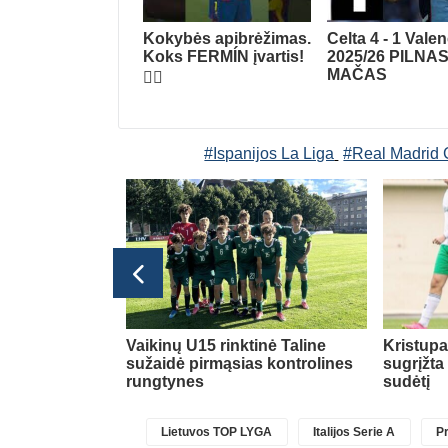
Kokybės apibrėžimas.
Celta 4 - 1 Vale
Koks FERMÍN įvartis!
2025/26 PILNA
MAČAS
😮‍💨
#Ispanijos La Liga
#Real Madrid 
Konferencijų lyga
uropinio lygio
Vaikinų U15 rinktinė Taline
Kristup
 gerų
sužaidė pirmąsias kontrolines
sugrįžta
rungtynes
sudėtį
Lietuvos TOP LYGA
Italijos Serie A
Pr