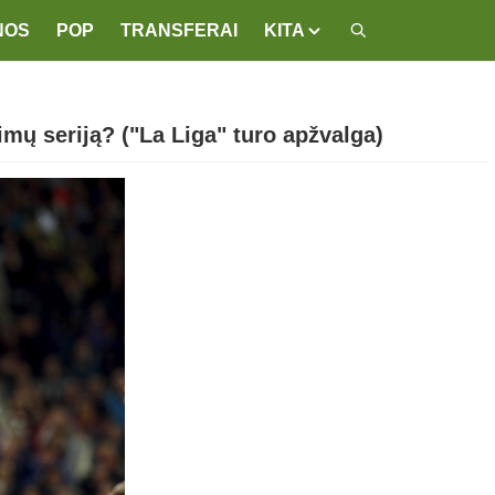
NOS
POP
TRANSFERAI
KITA
mų seriją? ("La Liga" turo apžvalga)