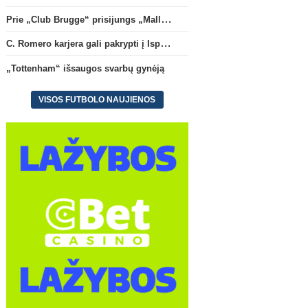
Prie „Club Brugge“ prisijungs „Mallorca“ klube atsiskleidęs J. Virgili
C. Romero karjera gali pakrypti į Ispaniją
„Tottenham“ išsaugos svarbų gynėją
VISOS FUTBOLO NAUJIENOS