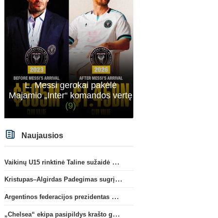
L. Messi gerokai pakėlė
Majamio „Inter“ komandos vertę
(9)
Naujausios
Vaikinų U15 rinktinė Taline sužaidė pirmąsias kontrolines rungtynes
Kristupas–Algirdas Padegimas sugrįžta į FC „Hegelmann” B sudėtį
Argentinos federacijos prezidentas C. Tapia negailėjo pagyrų G. Infantino
„Chelsea“ ekipa pasipildys krašto gynėju P. Chavarria