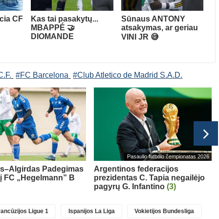
ncia CF
Kas tai pasakytų...
Sūnaus ANTONY
S
MBAPPÉ 🤝
atsakymas, ar geriau
DIOMANDE
VINI JR 😅
C.F.
#FC Barcelona
#Club Atletico de Madrid S.A.D.
Pasaulio futbolo čempionatas 2026
as–Algirdas Padegimas
Argentinos federacijos
 į FC „Hegelmann” B
prezidentas C. Tapia negailėjo
pagyrų G. Infantino
(3)
ancūzijos Ligue 1
Ispanijos La Liga
Vokietijos Bundesliga