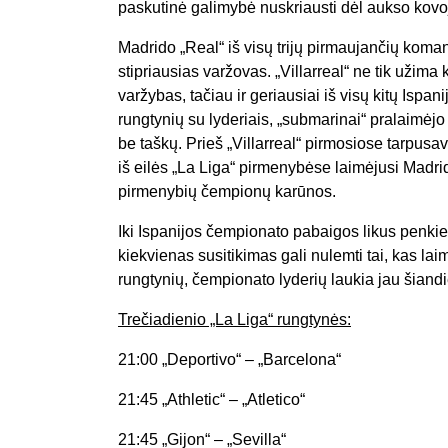
paskutinė galimybė nuskriausti dėl aukso kovo
Madrido „Real“ iš visų trijų pirmaujančių koma
stipriausias varžovas. „Villarreal“ ne tik užima
varžybas, tačiau ir geriausiai iš visų kitų Ispan
rungtynių su lyderiais, „submarinai“ pralaimėjo
be taškų. Prieš „Villarreal“ pirmosiose tarpusa
iš eilės „La Liga“ pirmenybėse laimėjusi Madrid
pirmenybių čempionų karūnos.
Iki Ispanijos čempionato pabaigos likus penkie
kiekvienas susitikimas gali nulemti tai, kas la
rungtynių, čempionato lyderių laukia jau šiandi
Trečiadienio „La Liga“ rungtynės:
21:00 „Deportivo“ – „Barcelona“
21:45 „Athletic“ – „Atletico“
21:45 „Gijon“ – „Sevilla“