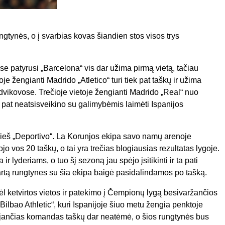
ngtynės, o į svarbias kovas šiandien stos visos trys
se patyrusi „Barcelona“ vis dar užima pirmą vietą, tačiau
je žengianti Madrido „Atletico“ turi tiek pat taškų ir užima
dvikovose. Trečioje vietoje žengianti Madrido „Real“ nuo
p pat neatsisveikino su galimybėmis laimėti Ispanijos
rieš „Deportivo“. La Korunjos ekipa savo namų arenoje
jo vos 20 taškų, o tai yra trečias blogiausias rezultatas lygoje.
ir lyderiams, o tuo šį sezoną jau spėjo įsitikinti ir ta pati
kartą rungtynes su šia ekipa baigė pasidalindamos po tašką.
l ketvirtos vietos ir patekimo į Čempionų lygą besivaržančios
„Bilbao Athletic“, kuri Ispanijoje šiuo metu žengia penktoje
rmaujančias komandas taškų dar neatėmė, o šios rungtynės bus