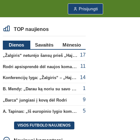
Prisijungti
TOP naujienos
Dienos
Savaitės
Mėnesio
17
„Žalgiris“ neturėjo šansų prieš „Hajduk“
11
Rodri apsisprendė dėl naujos komandos
14
Konferencijų lyga: „Žalgiris“ – „Hajduk“ (rungtynės tiesiogiai)
1
B. Mendy: „Darau ką noriu su savo pasaulio čempionato titulu“
9
„Barca“ jungiasi į kovą dėl Rodri
5
A. Tapinas: „Iš europinio lygio komandos gavom gerų pamokų“
VISOS FUTBOLO NAUJIENOS