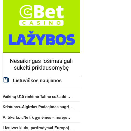
Lietuviškos naujienos
Vaikinų U15 rinktinė Taline sužaidė pirmąsias kontrolines rungtynes
Kristupas–Algirdas Padegimas sugrįžta į FC „Hegelmann” B sudėtį
A. Skerla: „Ne tik gynėmės – norėjome atakuoti“
Lietuvos klubų pasirodymai Europoje: patirti pralaimėjimai Kroatijos atstovams