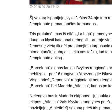
2016-04-20 17:12
Šį vakarą Ispanijoje įvyks šešios 34-ojo turo ru
čempionate pirmaujančios komandos.
Tris pralaimėjimus iš eilės „La Liga“ pirmenybė
daugiau klysti katalonai nebegali – antroje vieto
žemesnę vietą tik dėl pralaimėjimų tarpusavio 
pirmaujančių klubų atsilieka vos tašku, tad tai
čempionato auksą.
„Barcelona“ ekipos laukia išvykos rungtynės p
neblizga – per 16 rungtynių šį sezoną jie iškovo
Visgi, prieš „Deportivo“ rungtyniauti nėra lengva 
„Barcelona“ bei Madrido „Atletico“, kurios po 
Nelengva bus ir Madrido ekipoms – jų laukia dė
ekipos. „Atletico“ žais išvykos rungtynes prieš 
pozicijoje. „Athletic“ šį sezoną prieš tris pi