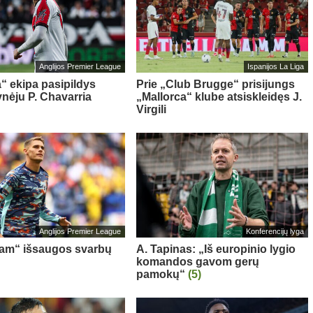
Anglijos Premier League
Ispanijos La Liga
“ ekipa pasipildys
Prie „Club Brugge“ prisijungs
ynėju P. Chavarria
„Mallorca“ klube atsiskleidęs J.
Virgili
Anglijos Premier League
Konferencijų lyga
am“ išsaugos svarbų
A. Tapinas: „Iš europinio lygio
komandos gavom gerų
pamokų“
(5)