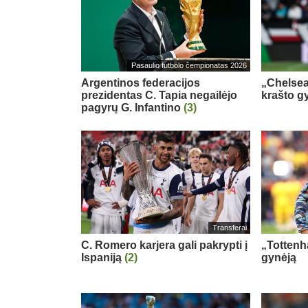
Pasaulio futbolo čempionatas 2026
Argentinos federacijos
„Chelsea
prezidentas C. Tapia negailėjo
krašto g
pagyrų G. Infantino
(3)
Transferai
C. Romero karjera gali pakrypti į
„Tottenh
Ispaniją
(2)
gynėją