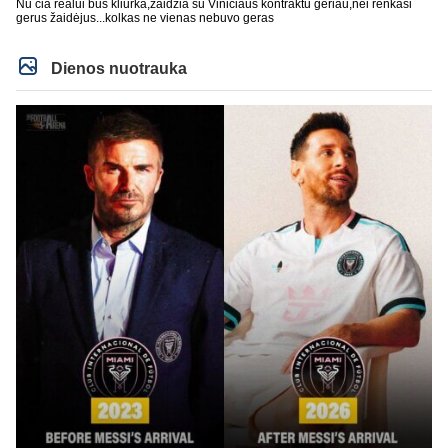
Nu čia realui bus kliurka,žaidžia su Viniciaus kontraktu geriau,nei renkasi
gerus žaidėjus...kolkas ne vienas nebuvo geras
Dienos nuotrauka