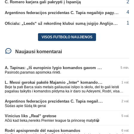
2
C. Romero karjera gali pakrypti į Ispaniją
4
Argentinos federacijos prezidentas C. Tapia negailėjo pagyrų G. Infantino
1
Oficialu: „Leeds“ už rekordinę klubui sumą įsigijo Anglijos rinktinės vartininką
VISOS FUTBOLO NAUJIENOS
Naujausi komentarai
A. Tapinas: „Iš europinio lygio komandos gavom gerų pamokų“
5 min.
Pasirodo,paramas apsimoka rinkti.
L. Messi gerokai pakėlė Majamio „Inter“ komandos vertę
1 val.
Beje ta pati Barca siais metais galiausiai islipo is skolu, del to gali leisti
pagaliau taikytis i komandos pildyma ka ir daro su Adeyemi, Rodri, visa
Julian Alvarez saga.
Argentinos federacijos prezidentas C. Tapia negailėjo pagyrų G. Infantino
2 val.
Šūdas apie šūdą tik gerai
Vinicius liks „Real“ gretose
5 val.
Ačiū kad lieka,nereiks Premier league ta princesę matyti😀
Rodri apsisprendė dėl naujos komandos
6 val.