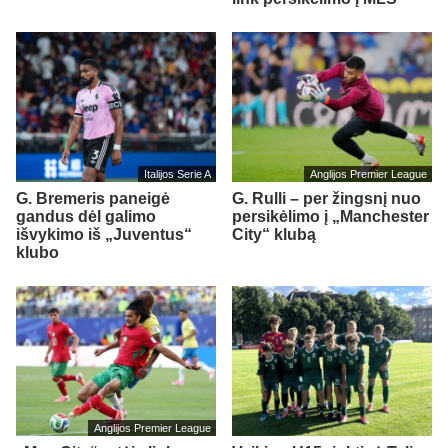
Italijos Serie A
Anglijos Premier League
G. Bremeris paneigė
G. Rulli – per žingsnį nuo
gandus dėl galimo
persikėlimo į „Manchester
išvykimo iš „Juventus“
City“ klubą
klubo
Anglijos Premier League