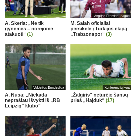
Anglijos Premier League
A. Skerla: „Ne tik
M. Salah oficialiai
gynėmės – norėjome
persikėlė į Turkijos ekipą
atakuoti“
(1)
„Trabzonspor“
(3)
Vokietijos Bundesliga
Konferencijų lyga
A. Nusa: „Niekada
„Žalgiris“ neturėjo šansų
neprašiau išvykti iš „RB
prieš „Hajduk“
(17)
Leipzig“ klubo“