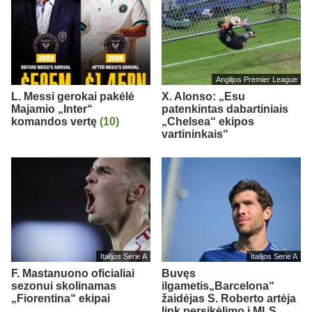
Anglijos Premier League
L. Messi gerokai pakėlė
X. Alonso: „Esu
Majamio „Inter“
patenkintas dabartiniais
komandos vertę
(10)
„Chelsea“ ekipos
vartininkais“
Italijos Serie A
Italijos Serie A
F. Mastanuono oficialiai
Buvęs
sezonui skolinamas
ilgametis„Barcelona“
„Fiorentina“ ekipai
žaidėjas S. Roberto artėja
link persikėlimo į MLS