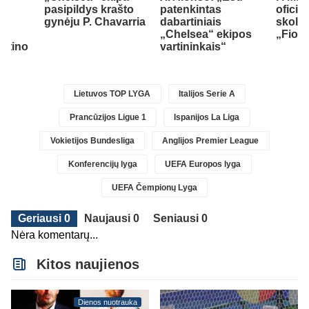
pasipildys krašto
patenkintas
oficia
.
gynėju P. Chavarria
dabartiniais
skoli
jo
„Chelsea“ ekipos
„Fiore
antino
vartininkais“
Lietuvos TOP LYGA
Italijos Serie A
Prancūzijos Ligue 1
Ispanijos La Liga
Vokietijos Bundesliga
Anglijos Premier League
Konferencijų lyga
UEFA Europos lyga
UEFA Čempionų Lyga
Geriausi 0
Naujausi 0
Seniausi 0
Nėra komentarų...
Kitos naujienos
Dienos nuotrauka