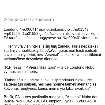
2004-04-03 12:15
© Eurofootball.lt
Londono "%c00041" prancūziškasis trio : %p01549,
%p01550 , %p01553 galės šiandien atstovauti savo klubui
FA taurės pusfinalio rungtynėse su "%c00040" vienuolike.
T.Henry yra vienintelis iš šių trijų žaidėjų, kuris nepateks i
startinį vienuoliktuką. Taip A.Wengeras nori leisti pailsėti
savo klubo lyderiui, nes "Arsenal" laukia ketveri susitikimai
ateinančiose devyniose dienose.
"R.Piresas ir P.Vieira tikrai žais" – teigė Londono klubo
vyriausiasis treneris.
"Dabar aš turiu priimti sunkius sprendimus ir kai kurie
žaidėjai turi pailsėti, nes mes norime laimėti ateinančias
ketverias rungtynes, kurios mums yra labai svarbios".
Be šių FA taurės pusfinalio rungtynių "Arsenal" klubo dar
laukia "%c00042" (UEFA Čempionų lyga), "%c00045" ir