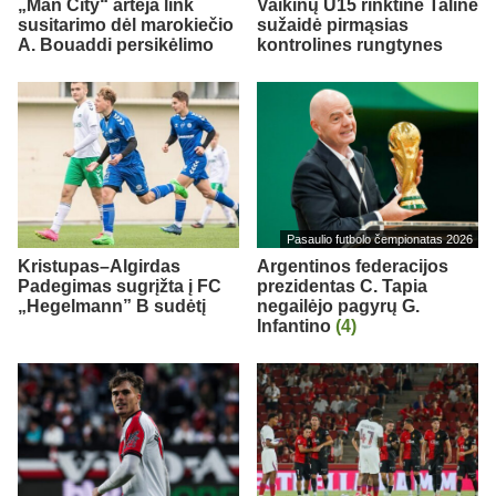
„Man City“ artėja link
Vaikinų U15 rinktinė Taline
susitarimo dėl marokiečio
sužaidė pirmąsias
A. Bouaddi persikėlimo
kontrolines rungtynes
Pasaulio futbolo čempionatas 2026
Kristupas–Algirdas
Argentinos federacijos
Padegimas sugrįžta į FC
prezidentas C. Tapia
„Hegelmann” B sudėtį
negailėjo pagyrų G.
Infantino
(4)