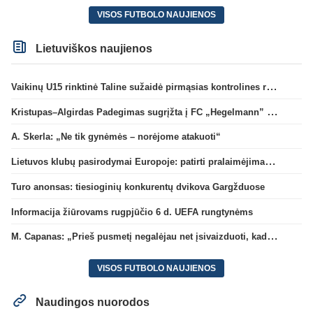
VISOS FUTBOLO NAUJIENOS
Lietuviškos naujienos
Vaikinų U15 rinktinė Taline sužaidė pirmąsias kontrolines rungtynes
Kristupas–Algirdas Padegimas sugrįžta į FC „Hegelmann” B sudėtį
A. Skerla: „Ne tik gynėmės – norėjome atakuoti“
Lietuvos klubų pasirodymai Europoje: patirti pralaimėjimai Kroatijos atstovams
Turo anonsas: tiesioginių konkurentų dvikova Gargžduose
Informacija žiūrovams rugpjūčio 6 d. UEFA rungtynėms
M. Capanas: „Prieš pusmetį negalėjau net įsivaizduoti, kad žaisime prieš „Hajduk“
VISOS FUTBOLO NAUJIENOS
Naudingos nuorodos