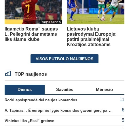
Italijos Serie A
Ilgametis Roma“ saugas
Lietuvos klubų
L. Pellegrini dar metams
pasirodymai Europoje:
liks šiame klube
patirti pralaimėjimai
Kroatijos atstovams
VISOS FUTBOLO NAUJIENOS
TOP naujienos
Dienos
Savaitės
Mėnesio
11
Rodri apsisprendė dėl naujos komandos
6
A. Tapinas: „Iš europinio lygio komandos gavom gerų pamokų“
5
Vinicius liks „Real“ gretose