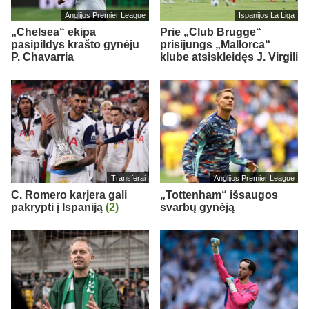
Anglijos Premier League
Ispanijos La Liga
„Chelsea“ ekipa
Prie „Club Brugge“
pasipildys krašto gynėju
prisijungs „Mallorca“
P. Chavarria
klube atsiskleidęs J. Virgili
Transferai
Anglijos Premier League
C. Romero karjera gali
„Tottenham“ išsaugos
pakrypti į Ispaniją
(2)
svarbų gynėją