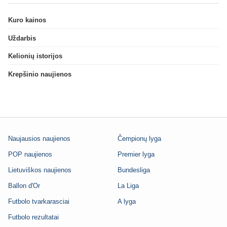
Kuro kainos
Uždarbis
Kelionių istorijos
Krepšinio naujienos
Naujausios naujienos
Čempionų lyga
POP naujienos
Premier lyga
Lietuviškos naujienos
Bundesliga
Ballon d'Or
La Liga
Futbolo tvarkarasciai
A lyga
Futbolo rezultatai