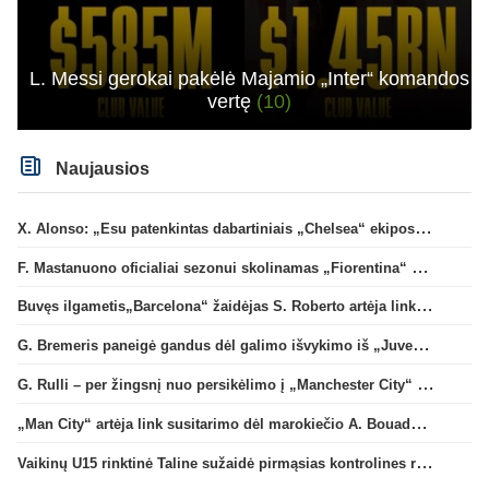
L. Messi gerokai pakėlė Majamio „Inter“ komandos
vertę
(10)
Naujausios
X. Alonso: „Esu patenkintas dabartiniais „Chelsea“ ekipos vartininkais“
F. Mastanuono oficialiai sezonui skolinamas „Fiorentina“ ekipai
Buvęs ilgametis„Barcelona“ žaidėjas S. Roberto artėja link persikėlimo į MLS
G. Bremeris paneigė gandus dėl galimo išvykimo iš „Juventus“ klubo
G. Rulli – per žingsnį nuo persikėlimo į „Manchester City“ klubą
„Man City“ artėja link susitarimo dėl marokiečio A. Bouaddi persikėlimo
Vaikinų U15 rinktinė Taline sužaidė pirmąsias kontrolines rungtynes