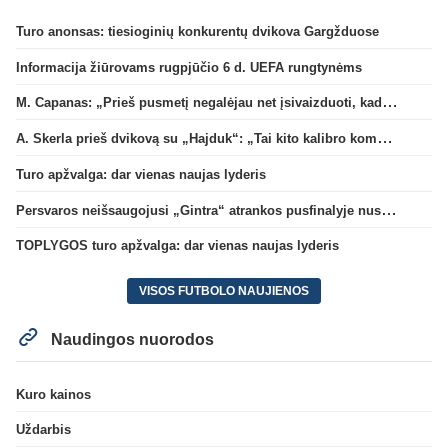
Turo anonsas: tiesioginių konkurentų dvikova Gargžduose
Informacija žiūrovams rugpjūčio 6 d. UEFA rungtynėms
M. Capanas: „Prieš pusmetį negalėjau net įsivaizduoti, kad žaisime prieš „Hajduk“
A. Skerla prieš dvikovą su „Hajduk“: „Tai kito kalibro komanda“
Turo apžvalga: dar vienas naujas lyderis
Persvaros neišsaugojusi „Gintra“ atrankos pusfinalyje nusileido Škotijos čempionėms
TOPLYGOS turo apžvalga: dar vienas naujas lyderis
VISOS FUTBOLO NAUJIENOS
Naudingos nuorodos
Kuro kainos
Uždarbis