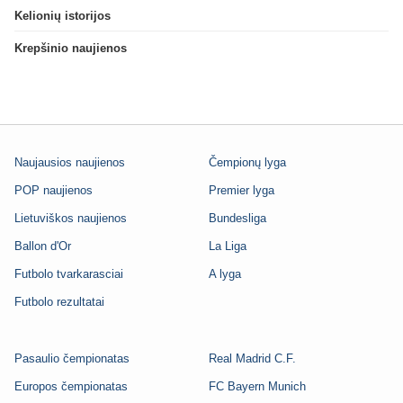
Kelionių istorijos
Krepšinio naujienos
Naujausios naujienos
Čempionų lyga
POP naujienos
Premier lyga
Lietuviškos naujienos
Bundesliga
Ballon d'Or
La Liga
Futbolo tvarkarasciai
A lyga
Futbolo rezultatai
Pasaulio čempionatas
Real Madrid C.F.
Europos čempionatas
FC Bayern Munich