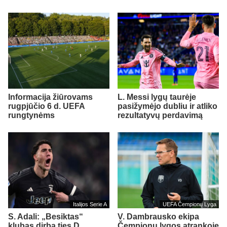
Informacija žiūrovams
L. Messi lygų taurėje
rugpjūčio 6 d. UEFA
pasižymėjo dubliu ir atliko
rungtynėms
rezultatyvų perdavimą
Italijos Serie A
UEFA Čempionų Lyga
S. Adali: „Besiktas“
V. Dambrausko ekipa
klubas dirba ties D.
Čempionų lygos atrankoje