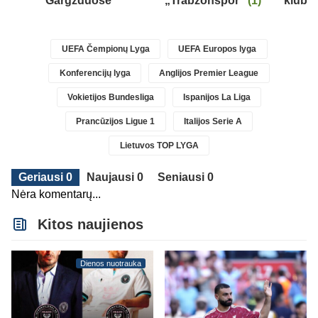
Gargžduose
„Trabzonspor“
(1)
klubo
)
UEFA Čempionų Lyga
UEFA Europos lyga
Konferencijų lyga
Anglijos Premier League
Vokietijos Bundesliga
Ispanijos La Liga
Prancūzijos Ligue 1
Italijos Serie A
Lietuvos TOP LYGA
Geriausi 0
Naujausi 0
Seniausi 0
Nėra komentarų...
Kitos naujienos
Dienos nuotrauka