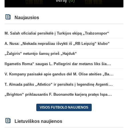
vertę
(8)
Naujausios
M. Salah oficialiai persikėlė į Turkijos ekipą „Trabzonspor“
A. Nusa: „Niekada neprašiau išvykti iš „RB Leipzig“ klubo“
„Žalgiris“ neturėjo šansų prieš „Hajduk“
Ilgametis Roma“ saugas L. Pellegrini dar metams liks šiame klube
V. Kompany pasisakė apie gandus dėl M. Olise ateities „Bayern“ gretose
T. Almada paliks „Atletico“ ir persikels į legendinę Argentinos ekipą
„Brighton“ priklausantis F. Buonanotte karjerą pratęs Ispanijoje
VISOS FUTBOLO NAUJIENOS
Lietuviškos naujienos