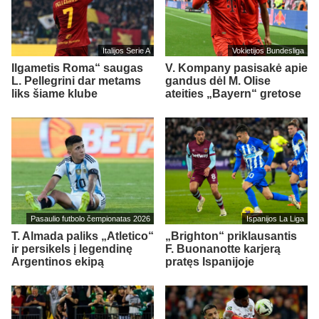
Italijos Serie A
Vokietijos Bundesliga
Ilgametis Roma“ saugas
V. Kompany pasisakė apie
L. Pellegrini dar metams
gandus dėl M. Olise
liks šiame klube
ateities „Bayern“ gretose
Pasaulio futbolo čempionatas 2026
Ispanijos La Liga
T. Almada paliks „Atletico“
„Brighton“ priklausantis
ir persikels į legendinę
F. Buonanotte karjerą
Argentinos ekipą
pratęs Ispanijoje