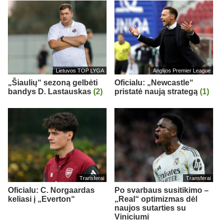
Lietuvos TOP LYGA
Anglijos Premier League
„Šiaulių“ sezoną gelbėti
Oficialu: „Newcastle“
bandys D. Lastauskas
(2)
pristatė naują strategą
(1)
Transferai
Transferai
Oficialu: C. Norgaardas
Po svarbaus susitikimo –
keliasi į „Everton“
„Real“ optimizmas dėl
naujos sutarties su
Viniciumi