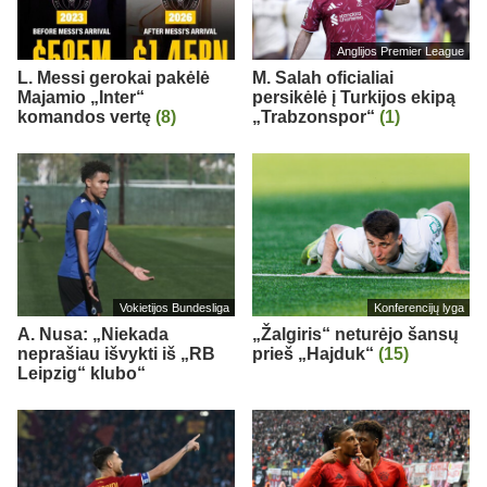
Anglijos Premier League
L. Messi gerokai pakėlė
M. Salah oficialiai
Majamio „Inter“
persikėlė į Turkijos ekipą
komandos vertę
(8)
„Trabzonspor“
(1)
Vokietijos Bundesliga
Konferencijų lyga
A. Nusa: „Niekada
„Žalgiris“ neturėjo šansų
neprašiau išvykti iš „RB
prieš „Hajduk“
(15)
Leipzig“ klubo“