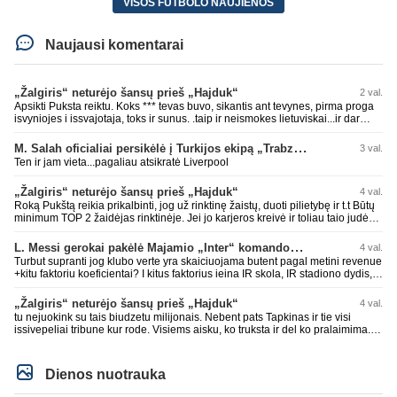
VISOS FUTBOLO NAUJIENOS
Naujausi komentarai
„Žalgiris“ neturėjo šansų prieš „Hajduk“
2 val.
Apsikti Puksta reiktu. Koks *** tevas buvo, sikantis ant tevynes, pirma proga
isvyniojes i issvajotaja, toks ir sunus. .taip ir neismokes lietuviskai...ir dar
pasimaives pries ziurovus po golo...aciu, ne...nebent vertybiu neturintis
laurynas ikalbins
M. Salah oficialiai persikėlė į Turkijos ekipą „Trabzonspor“
3 val.
Ten ir jam vieta...pagaliau atsikratė Liverpool
„Žalgiris“ neturėjo šansų prieš „Hajduk“
4 val.
Roką Pukštą reikia prikalbinti, jog už rinktinę žaistų, duoti pilietybę ir t.t Būtų
minimum TOP 2 žaidėjas rinktinėje. Jei jo karjeros kreivė ir toliau taio judės,
bus per vėlu po to, nes JAV ji pasikvies žaisti.
L. Messi gerokai pakėlė Majamio „Inter“ komandos vertę
4 val.
Turbut supranti jog klubo verte yra skaiciuojama butent pagal metini revenue
+kitu faktoriu koeficientai? I kitus faktorius ieina IR skola, IR stadiono dydis,
IR lygos populiarumas, IR dar eile kitu dalyku. O tavo pamineta Barca kuo
puikiausiai sugeneravo rekordini 1.1B revenue, kas stipriai prisidejo prie
„Žalgiris“ neturėjo šansų prieš „Hajduk“
4 val.
milzinisko klubo vertes suoli siemet. Be to, tie 200 pamineti cia yra visiskai
tu nejuokink su tais biudzetu milijonais. Nebent pats Tapkinas ir tie visi
on-point, jeigu jau musu mylimas D. prasneko apie klubo vertes kelima, arba
issivepeliai tribune kur rode. Visiems aisku, ko truksta ir del ko pralaimima.
CR atveju - numusima.
tas pats ir su kavianskais. Bet nenorim pripazint, kad net jei neturim
ziniasklaidos, kuri isanalizuoti po pirsteli, ko kam truksta, tai nei kalnietis nei
kasperunas nesusigaudys. Aciu, mercys, lauksim wilno grietineles
Dienos nuotrauka
besivaipanciu itamet Konfu lygoje 20 tukst. stadione...jei makleriui tapinui
neatsibos sitas projektas