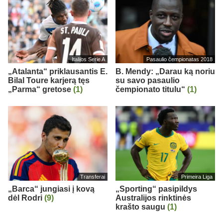
Italijos Serie A
Pasaulio čempionatas 2018
„Atalanta“ priklausantis E.
B. Mendy: „Darau ką noriu
Bilal Toure karjerą tęs
su savo pasaulio
„Parma“ gretose
(1)
čempionato titulu“
(1)
Transferai
Primeira Liga
„Barca“ jungiasi į kovą
„Sporting“ pasipildys
dėl Rodri
(9)
Australijos rinktinės
krašto saugu
(1)