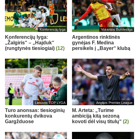
Konferencijų lyga
Vokietijos Bundesliga
Konferencijų lyga:
Argentinos rinktinės
„Žalgiris“ – „Hajduk“
gynėjas F. Medina
(rungtynės tiesiogiai)
(12)
persikels į „Bayer“ klubą
Lietuvos TOP LYGA
Anglijos Premier League
Turo anonsas: tiesioginių
M. Arteta: „Turime
konkurentų dvikova
ambiciją kitą sezoną
Gargžduose
kovoti dėl visų titulų“
(2)