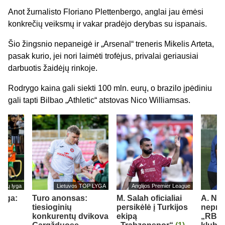
Anot žurnalisto Floriano Plettenbergo, anglai jau ėmėsi
konkrečių veiksmų ir vakar pradėjo derybas su ispanais.
Šio žingsnio nepaneigė ir „Arsenal“ treneris Mikelis Arteta,
pasak kurio, jei nori laimėti trofėjus, privalai geriausiai
darbuotis žaidėjų rinkoje.
Rodrygo kaina gali siekti 100 mln. eurų, o brazilo įpėdiniu
gali tapti Bilbao „Athletic“ atstovas Nico Williamsas.
cijų lyga
Lietuvos TOP LYGA
Anglijos Premier League
lyga:
Turo anonsas:
M. Salah oficialiai
A. Nu
tiesioginių
persikėlė į Turkijos
nepraš
konkurentų dvikova
ekipą
„RB L