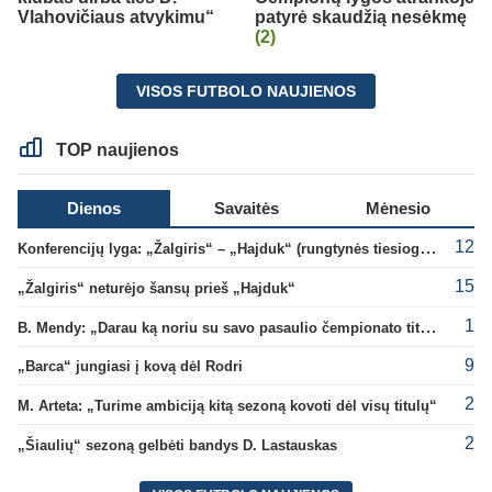
Vlahovičiaus atvykimu“
patyrė skaudžią nesėkmę
(2)
VISOS FUTBOLO NAUJIENOS
TOP naujienos
Dienos
Savaitės
Mėnesio
12
Konferencijų lyga: „Žalgiris“ – „Hajduk“ (rungtynės tiesiogiai)
15
„Žalgiris“ neturėjo šansų prieš „Hajduk“
1
B. Mendy: „Darau ką noriu su savo pasaulio čempionato titulu“
9
„Barca“ jungiasi į kovą dėl Rodri
2
M. Arteta: „Turime ambiciją kitą sezoną kovoti dėl visų titulų“
2
„Šiaulių“ sezoną gelbėti bandys D. Lastauskas