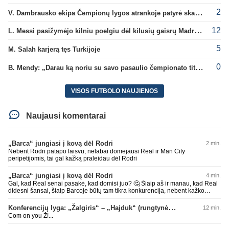
2
V. Dambrausko ekipa Čempionų lygos atrankoje patyrė skaudžią nesėkmę
12
L. Messi pasižymėjo kilniu poelgiu dėl kilusių gaisrų Madride
5
M. Salah karjerą tęs Turkijoje
0
B. Mendy: „Darau ką noriu su savo pasaulio čempionato titulu“
VISOS FUTBOLO NAUJIENOS
Naujausi komentarai
„Barca“ jungiasi į kovą dėl Rodri
2 min.
Nebent Rodri patapo laisvu, nelabai domėjausi Real ir Man City
peripetijomis, tai gal kažką praleidau dėl Rodri
„Barca“ jungiasi į kovą dėl Rodri
4 min.
Gal, kad Real senai pasakė, kad domisi juo? 🤔 Šiaip aš ir manau, kad Real
didesni šansai, šiaip Barcoje būtų tam tikra konkurencija, nebent kažko
atsisakytų, bet šiaip manau Barcoje jam būtų geriau, nes Ispanijos dabar
beveik pusę rinktinės Barcos žaidėjų, realiai su kaip kuriai jau būtų
Konferencijų lyga: „Žalgiris“ – „Hajduk“ (rungtynės tiesiogiai)
12 min.
susižaides. O Real vėl bus prisipirks žvaigždžių ir sėdės be titulų. Nors
Com on you Ž!...
dabartiniai pirkimai ir atrodytų grėsmingi klausimas kaip komandoje
atmosfera bus, nes treneris ir ne iš ramesnių. Laukia įdomus sezonas. Šiaip