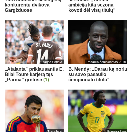
konkurentų dvikova
ambiciją kitą sezoną
Gargžduose
kovoti dėl visų titulų“
Italijos Serie A
Pasaulio čempionatas 2018
„Atalanta“ priklausantis E.
B. Mendy: „Darau ką noriu
Bilal Toure karjerą tęs
su savo pasaulio
„Parma“ gretose
(1)
čempionato titulu“
Transferai
Primeira Liga