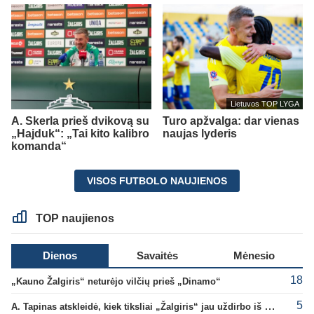
Lietuvos TOP LYGA
A. Skerla prieš dvikovą su
Turo apžvalga: dar vienas
„Hajduk“: „Tai kito kalibro
naujas lyderis
komanda“
VISOS FUTBOLO NAUJIENOS
TOP naujienos
Dienos
Savaitės
Mėnesio
18
„Kauno Žalgiris“ neturėjo vilčių prieš „Dinamo“
5
A. Tapinas atskleidė, kiek tiksliai „Žalgiris“ jau uždirbo iš UEFA premijų