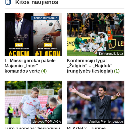
Kitos naujienos
Dienos nuotrauka
Konferencijų lyga
L. Messi gerokai pakėlė
Konferencijų lyga:
Majamio „Inter“
„Žalgiris“ – „Hajduk“
komandos vertę
(4)
(rungtynės tiesiogiai)
(1)
Lietuvos TOP LYGA
Anglijos Premier League
Turo anonsas: tiesioginių
M. Arteta: „Turime