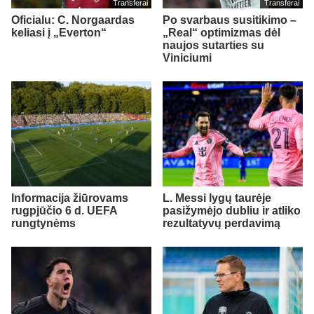
Transferai
Transferai
Oficialu: C. Norgaardas
Po svarbaus susitikimo –
keliasi į „Everton“
„Real“ optimizmas dėl
naujos sutarties su
Viniciumi
Informacija žiūrovams
L. Messi lygų taurėje
rugpjūčio 6 d. UEFA
pasižymėjo dubliu ir atliko
rungtynėms
rezultatyvų perdavimą