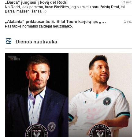
„Barca“ jungiasi į kovą dėl Rodri
53 min.
dėl kaip kurių žaidėjų gaila, kad pasirinko Real. Nes mano nuomone ten
kirmėlių irštva, o ne klubas. To pačio Mbappe jau gaila, Prancūzijos rinktinėj
Na Rodri, kiek pamenu, buvo išreiškės, jog su mielu noru žaistų Real, tai
buvo lyderis ar vienas tokių, o klube jau pasirodę buvo kalbų, kad kaltinamas
Barsai mažesni šansai. :)
buvo dėl nesėkmių. Beje Man City su Barca man atrodo geresni santykiai,
neinsu Real, tai čia ir klausimas. Nes Rodri gal nori į Real, bet klausimas ar
„Atalanta“ priklausantis E. Bilal Toure karjerą tęs „Parma“ gretose
1 val.
Man City su Real susitars.
Pas tapke normalus zaidejai neuzsilaiko.
Dienos nuotrauka