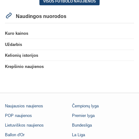
VISOS FUTBOLO NAUJIENOS
Naudingos nuorodos
Kuro kainos
Uždarbis
Kelionių istorijos
Krepšinio naujienos
Naujausios naujienos
Čempionų lyga
POP naujienos
Premier lyga
Lietuviškos naujienos
Bundesliga
Ballon d'Or
La Liga