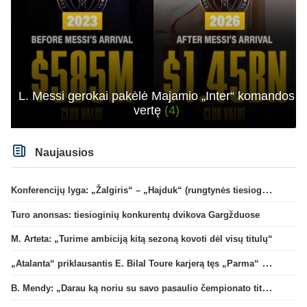
L. Messi gerokai pakėlė Majamio „Inter“ komandos
vertę
(4)
Naujausios
Konferencijų lyga: „Žalgiris“ – „Hajduk“ (rungtynės tiesiogiai)
Turo anonsas: tiesioginių konkurentų dvikova Gargžduose
M. Arteta: „Turime ambiciją kitą sezoną kovoti dėl visų titulų“
„Atalanta“ priklausantis E. Bilal Toure karjerą tęs „Parma“ gretose
B. Mendy: „Darau ką noriu su savo pasaulio čempionato titulu“