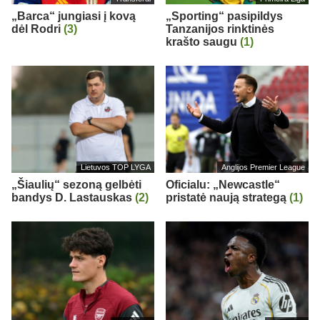
„Barca“ jungiasi į kovą
„Sporting“ pasipildys
dėl Rodri
(3)
Tanzanijos rinktinės
krašto saugu
(1)
Lietuvos TOP LYGA
Anglijos Premier League
„Šiaulių“ sezoną gelbėti
Oficialu: „Newcastle“
bandys D. Lastauskas
(2)
pristatė naują strategą
(1)