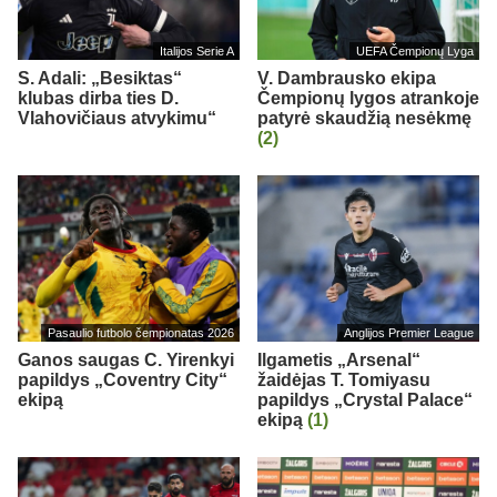
Italijos Serie A
UEFA Čempionų Lyga
S. Adali: „Besiktas“
V. Dambrausko ekipa
klubas dirba ties D.
Čempionų lygos atrankoje
Vlahovičiaus atvykimu“
patyrė skaudžią nesėkmę
(2)
Pasaulio futbolo čempionatas 2026
Anglijos Premier League
Ganos saugas C. Yirenkyi
Ilgametis „Arsenal“
papildys „Coventry City“
žaidėjas T. Tomiyasu
ekipą
papildys „Crystal Palace“
ekipą
(1)