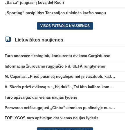
„Barca“ jungiasi į kovą dėl Rodri
„Sporting“ pasipildys Tanzanijos rinktinės krašto saugu
VISOS FUTBOLO NAUJIENOS
Lietuviškos naujienos
Turo anonsas: tiesioginių konkurentų dvikova Gargžduose
Informacija žiūrovams rugpjūčio 6 d. UEFA rungtynėms
M. Capanas: „Prieš pusmetį negalėjau net įsivaizduoti, kad žaisime prieš „Hajduk“
A. Skerla prieš dvikovą su „Hajduk“: „Tai kito kalibro komanda“
Turo apžvalga: dar vienas naujas lyderis
Persvaros neišsaugojusi „Gintra“ atrankos pusfinalyje nusileido Škotijos čempionėms
TOPLYGOS turo apžvalga: dar vienas naujas lyderis