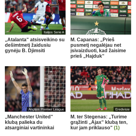
Italijos Serie A
„Atalanta“ atsisveikino su
M. Capanas: „Prieš
dešimtmetį žaidusiu
pusmetį negalėjau net
gynėju B. Djimsiti
įsivaizduoti, kad žaisime
prieš „Hajduk“
Anglijos Premier League
Eredivisie
„Manchester United“
M. ter Stegenas: „Turime
klubą palieka du
grąžinti „Ajax“ klubą ten,
atsarginiai vartininkai
kur jam priklauso“
(1)