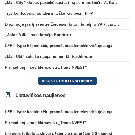
„Man City“ klubas pasiekė susitarimą su marokiečiu A. Bouaddi
Trys konfederacijos atviru laišku kreipėsi į FIFA
Brazilijoje įvartį šventęs žaidėjas įkrito į tunelį, o VAR įvartį atšaukė
„Aston Villa“ susidomėjo Endricku
LFF II lyga: kėdainiečių pranašumas lentelės viršuje auga
„Man Utd“ suteikė naują numerį M. Rashfordui
Pirmadienį – susitikimas su „TransINVEST“
VISOS FUTBOLO NAUJIENOS
Lietuviškos naujienos
LFF II lyga: kėdainiečių pranašumas lentelės viršuje auga
Pirmadienį – susitikimas su „TransINVEST“
Lietuvos futbolo atstovai užsienyje (rugpjūčio 3-9 dienos)