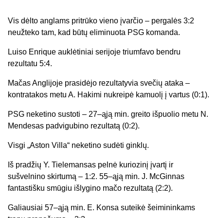
Vis dėlto anglams pritrūko vieno įvarčio – pergalės 3:2
neužteko tam, kad būtų eliminuota PSG komanda.
Luiso Enrique auklėtiniai serijoje triumfavo bendru
rezultatu 5:4.
Mačas Anglijoje prasidėjo rezultatyvia svečių ataka –
kontratakos metu A. Hakimi nukreipė kamuolį į vartus (0:1).
PSG neketino sustoti – 27–ąją min. greito išpuolio metu N.
Mendesas padvigubino rezultatą (0:2).
Visgi „Aston Villa“ neketino sudėti ginklų.
Iš pradžių Y. Tielemansas pelnė kuriozinį įvartį ir
sušvelnino skirtumą – 1:2. 55–ąją min. J. McGinnas
fantastišku smūgiu išlygino mačo rezultatą (2:2).
Galiausiai 57–ąją min. E. Konsa suteikė šeimininkams