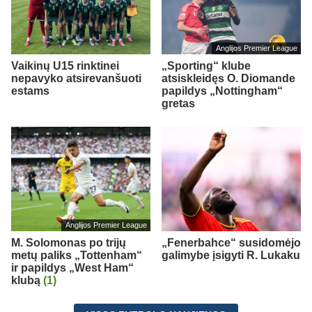
Anglijos Premier League
Vaikinų U15 rinktinei
„Sporting“ klube
nepavyko atsirevanšuoti
atsiskleidęs O. Diomande
estams
papildys „Nottingham“
gretas
Anglijos Premier League
M. Solomonas po trijų
„Fenerbahce“ susidomėjo
metų paliks „Tottenham“
galimybe įsigyti R. Lukaku
ir papildys „West Ham“
klubą
(1)