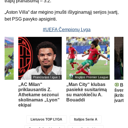
trapų pranašumą – 3:2.
„Aston Villa“ dar mėgino įmušti išlyginamąjį serijos įvartį,
bet PSG pavyko apsiginti.
#UEFA Čempionų Lyga
Prancūzijos Ligue 1
Anglijos Premier League
„AC Milan“
„Man City“ klubas
Braz
u
priklausantis Z.
pasiekė susitarimą
šventę
T“
Athekame sezonui
su marokiečiu A.
įkrito 
skolinamas „Lyon“
Bouaddi
įvartį
ekipai
Lietuvos TOP LYGA
Italijos Serie A