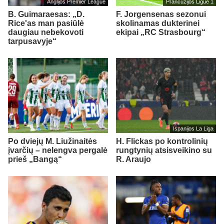
Anglijos Premier League
Prancūzijos Ligue 1
B. Guimaraesas: „D.
F. Jorgensenas sezonui
Rice'as man pasiūlė
skolinamas dukterinei
daugiau nebekovoti
ekipai „RC Strasbourg“
tarpusavyje“
Ispanijos La Liga
Po dviejų M. Liužinaitės
H. Flickas po kontrolinių
įvarčių – nelengva pergalė
rungtynių atsisveikino su
prieš „Bangą“
R. Araujo