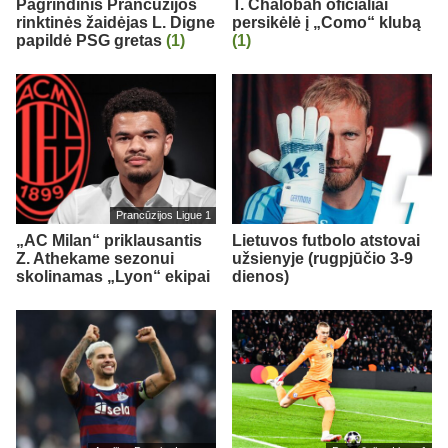
Pagrindinis Prancūzijos
T. Chalobah oficialiai
rinktinės žaidėjas L. Digne
persikėlė į „Como“ klubą
papildė PSG gretas
(1)
(1)
Prancūzijos Ligue 1
„AC Milan“ priklausantis
Lietuvos futbolo atstovai
Z. Athekame sezonui
užsienyje (rugpjūčio 3-9
skolinamas „Lyon“ ekipai
dienos)