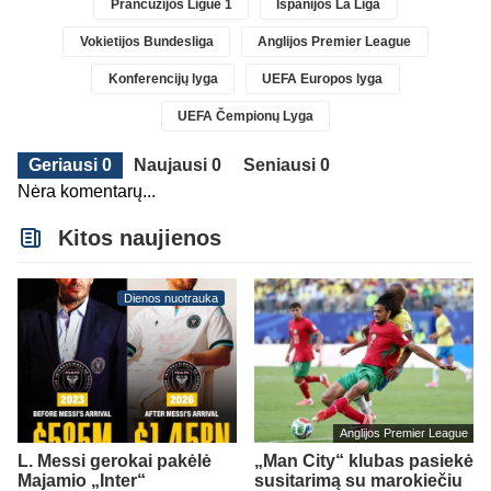
Prancūzijos Ligue 1
Ispanijos La Liga
Vokietijos Bundesliga
Anglijos Premier League
Konferencijų lyga
UEFA Europos lyga
UEFA Čempionų Lyga
Geriausi 0
Naujausi 0
Seniausi 0
Nėra komentarų...
Kitos naujienos
Dienos nuotrauka
Anglijos Premier League
L. Messi gerokai pakėlė
„Man City“ klubas pasiekė
Majamio „Inter“
susitarimą su marokiečiu