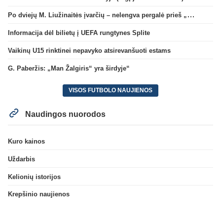
Po dviejų M. Liužinaitės įvarčių – nelengva pergalė prieš „Bangą“
Informacija dėl bilietų į UEFA rungtynes Splite
Vaikinų U15 rinktinei nepavyko atsirevanšuoti estams
G. Paberžis: „Man Žalgiris“ yra širdyje“
VISOS FUTBOLO NAUJIENOS
Naudingos nuorodos
Kuro kainos
Uždarbis
Kelionių istorijos
Krepšinio naujienos