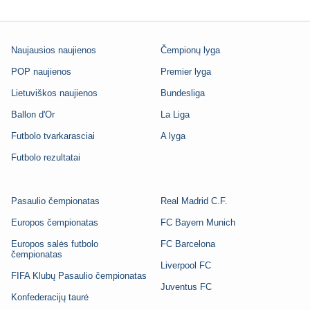
Naujausios naujienos
Čempionų lyga
POP naujienos
Premier lyga
Lietuviškos naujienos
Bundesliga
Ballon d'Or
La Liga
Futbolo tvarkarasciai
A lyga
Futbolo rezultatai
Pasaulio čempionatas
Real Madrid C.F.
Europos čempionatas
FC Bayern Munich
Europos salės futbolo
FC Barcelona
čempionatas
Liverpool FC
FIFA Klubų Pasaulio čempionatas
Juventus FC
Konfederacijų taurė