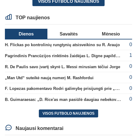
VISOS FUTBOLO NAUJIENOS
TOP naujienos
Dienos
Savaitės
Mėnesio
0
H. Flickas po kontrolinių rungtynių atsisveikino su R. Araujo
1
Pagrindinis Prancūzijos rinktinės žaidėjas L. Digne papildė PSG gretas
0
R. De Paulis savo įvartį skyrė L. Messi mirusiam tėčiui Jorge
0
„Man Utd“ suteikė naują numerį M. Rashfordui
0
F. Lopezas pakomentavo Rodri galimybę prisijungti prie „Barcelona“ ekipos
0
B. Guimaraesas: „D. Rice'as man pasiūlė daugiau nebekovoti tarpusavyje“
VISOS FUTBOLO NAUJIENOS
Naujausi komentarai