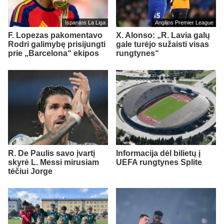
Ispanijos La Liga
Anglijos Premier League
F. Lopezas pakomentavo
X. Alonso: „R. Lavia galų
Rodri galimybę prisijungti
gale turėjo sužaisti visas
prie „Barcelona“ ekipos
rungtynes“
R. De Paulis savo įvartį
Informacija dėl bilietų į
skyrė L. Messi mirusiam
UEFA rungtynes Splite
tėčiui Jorge