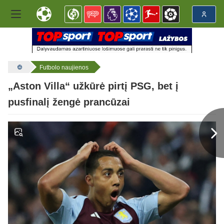
Futbolo naujienos
„Aston Villa“ užkūrė pirtį PSG, bet į
pusfinalį žengė prancūzai