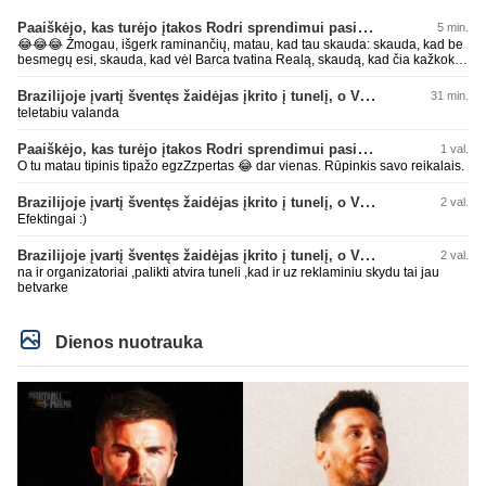
Paaiškėjo, kas turėjo įtakos Rodri sprendimui pasirinkti Barselonos pusę
5 min.
😂😂😂 Žmogau, išgerk raminančių, matau, kad tau skauda: skauda, kad be
besmegų esi, skauda, kad vėl Barca tvatina Realą, skaudą, kad čia kažkoks
įsišokęs BarcaFanas5577 be smegenų išvadino ir negali atsikirsti, nes AI
nepatare ką daryti, pyksti, nes pačio galva tuščia ir toliau mynkai įžeidinėjimų
Brazilijoje įvartį šventęs žaidėjas įkrito į tunelį, o VAR įvartį atšaukė
31 min.
kortą. Ech, žmogau, žmogau... geriau tu būtųm patylėjelęs. P.S. Taip žinau
teletabiu valanda
kaip veikia AI, todėl ir sugebu jį sudurninti, ne kartą jau tai pavyko. O tu kaip
ta minėta pone imei ir priėmiai, kaip už gryną. Aš pripažinau gandus? Aš
Paaiškėjo, kas turėjo įtakos Rodri sprendimui pasirinkti Barselonos pusę
1 val.
parašiau faktą. Ant kiek tu be smegenų, wow, žiauriai man gėda už tave.
Sėkmės, bičiuli, matau, kad toliau bus tik drgradavimas pačio, užtenka ir taip
O tu matau tipinis tipažo egzZzpertas 😂 dar vienas. Rūpinkis savo reikalais.
jau visi mato ant kiek tas avinas esi, apie kurį taip prirašei, toj mėlynoj/žalioj
koks blemba skyrtumas.... besmegenų esantis avinas ir bus tik avinas... daug
Brazilijoje įvartį šventęs žaidėjas įkrito į tunelį, o VAR įvartį atšaukė
2 val.
čia apie save balvone prirašei. Gėda man už tave. Toks iš retesnių bukumo
Efektingai :)
esi čia.
Brazilijoje įvartį šventęs žaidėjas įkrito į tunelį, o VAR įvartį atšaukė
2 val.
na ir organizatoriai ,palikti atvira tuneli ,kad ir uz reklaminiu skydu tai jau
betvarke
Dienos nuotrauka