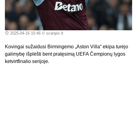
2025-04-16 10:46
© scanpix.lt
Kovingai sužaidusi Birmingemo „Aston Villa“ ekipa turėjo
galimybę išplėšti bent pratęsimą UEFA Čempionų lygos
ketvirtfinalio serijoje.