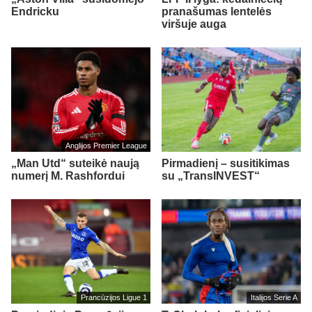
Endricku
pranašumas lentelės
viršuje auga
Anglijos Premier League
„Man Utd“ suteikė naują
Pirmadienį – susitikimas
numerį M. Rashfordui
su „TransINVEST“
Prancūzijos Ligue 1
Italijos Serie A