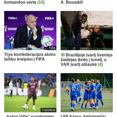
komandos vertę
(10)
A. Bouaddi
FIFA
Trys konfederacijos atviru
Brazilijoje įvartį šventęs
laišku kreipėsi į FIFA
žaidėjas įkrito į tunelį, o
VAR įvartį atšaukė
(4)
Transferai
„Aston Villa“ susidomėjo
LFF II lyga: kėdainiečių