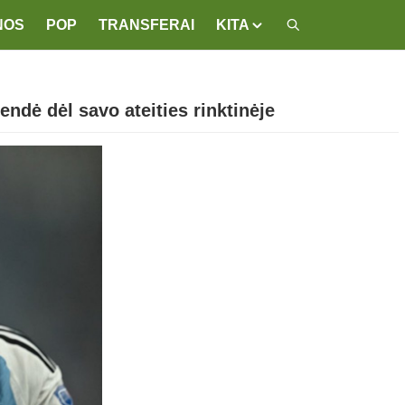
NOS
POP
TRANSFERAI
KITA
endė dėl savo ateities rinktinėje