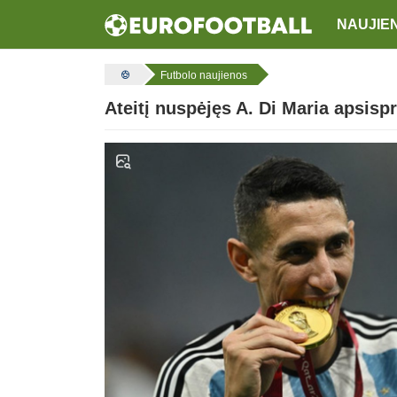
NAUJIE
Futbolo naujienos
Ateitį nuspėjęs A. Di Maria apsispr