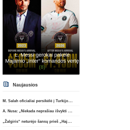
sitas projektas
Pasaulio futbolo čempionatas 2026
Ispanij
T. Almada paliks „Atletico“ ir
„Brighton“ priklausantis 
persikels į legendinę
Buonanotte karjerą prat
Argentinos ekipą
Ispanijoje
L. Messi gerokai pakėlė
Majamio „Inter“ komandos vertę
(8)
Naujausios
M. Salah oficialiai persikėlė į Turkijos ekipą „Trabzonspor“
A. Nusa: „Niekada neprašiau išvykti iš „RB Leipzig“ klubo“
„Žalgiris“ neturėjo šansų prieš „Hajduk“