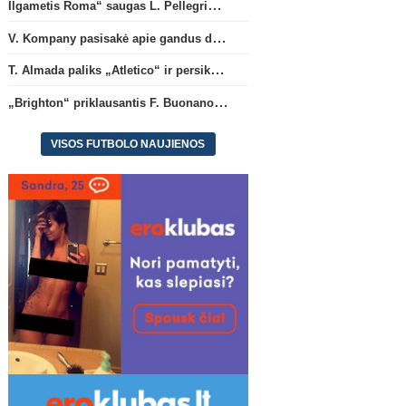
Ilgametis Roma“ saugas L. Pellegrini dar metams liks šiame klube
V. Kompany pasisakė apie gandus dėl M. Olise ateities „Bayern“ gretose
T. Almada paliks „Atletico“ ir persikels į legendinę Argentinos ekipą
„Brighton“ priklausantis F. Buonanotte karjerą pratęs Ispanijoje
VISOS FUTBOLO NAUJIENOS