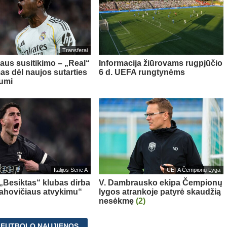
Transferai
aus susitikimo – „Real“
Informacija žiūrovams rugpjūčio
as dėl naujos sutarties
6 d. UEFA rungtynėms
iumi
Italijos Serie A
UEFA Čempionų Lyga
 „Besiktas“ klubas dirba
V. Dambrausko ekipa Čempionų
Vlahovičiaus atvykimu“
lygos atrankoje patyrė skaudžią
nesėkmę
(2)
 FUTBOLO NAUJIENOS