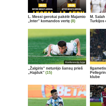
L. Messi gerokai pakėlė Majamio
M. Salah 
„Inter“ komandos vertę
(8)
Turkijos
Konferencijų lyga
„Žalgiris“ neturėjo šansų prieš
Ilgameti
„Hajduk“
(15)
Pellegri
klube