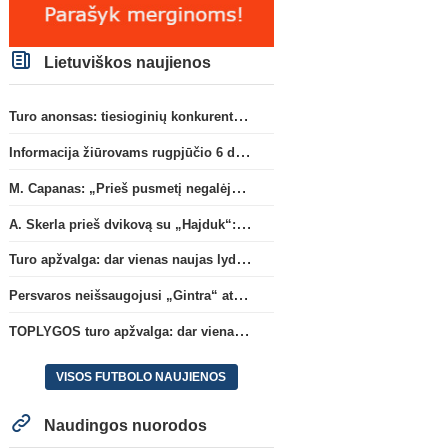
Lietuviškos naujienos
Turo anonsas: tiesioginių konkurentų dvikova Gargžduose
Informacija žiūrovams rugpjūčio 6 d. UEFA rungtynėms
M. Capanas: „Prieš pusmetį negalėjau net įsivaizduoti, kad žaisime prieš „Hajduk“
A. Skerla prieš dvikovą su „Hajduk“: „Tai kito kalibro komanda“
Turo apžvalga: dar vienas naujas lyderis
Persvaros neišsaugojusi „Gintra“ atrankos pusfinalyje nusileido Škotijos čempionėms
TOPLYGOS turo apžvalga: dar vienas naujas lyderis
VISOS FUTBOLO NAUJIENOS
Naudingos nuorodos