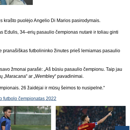
ėtis krašto puolėjo Angelio Di Marios pasirodymais.
 Edulis, 34–erių pasaulio čempionas nutarė ir toliau ginti
e pranašiškas futbolininko žinutes prieš lemiamas pasaulio
 savo žmonai parašė: „Aš būsiu pasaulio čempionu. Taip jau
 būtų „Maracana“ ar „Wembley“ pavadinimai.
mpionais. 26 žaidėjai ir mūsų šeimos to nusipelnė.“
o futbolo čempionatas 2022