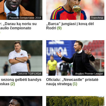
Pasaulio čempionatas 2018
Transferai
: „Darau ką noriu su
„Barca“ jungiasi į kovą dėl
aulio čempionato
Rodri
(9)
)
Lietuvos TOP LYGA
Anglijos Premier League
“ sezoną gelbėti bandys
Oficialu: „Newcastle“ pristatė
auskas
(2)
naują strategą
(1)