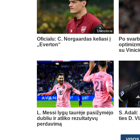
Transferai
Oficialu: C. Norgaardas keliasi į
Po svarb
„Everton“
optimizm
su Vinic
L. Messi lygų taurėje pasižymėjo
S. Adali:
dubliu ir atliko rezultatyvų
ties D. 
perdavimą
VISOS