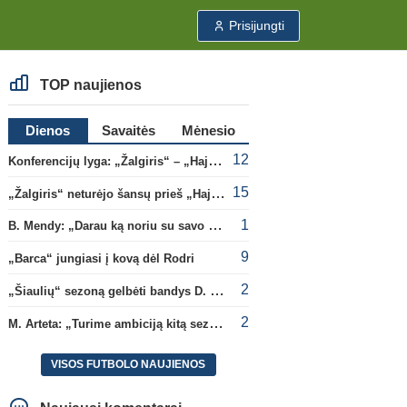
Prisijungti
TOP naujienos
Dienos
Savaitės
Mėnesio
12
Konferencijų lyga: „Žalgiris“ – „Hajduk“ (rungtynės tiesiogiai)
15
„Žalgiris“ neturėjo šansų prieš „Hajduk“
1
B. Mendy: „Darau ką noriu su savo pasaulio čempionato titulu“
9
„Barca“ jungiasi į kovą dėl Rodri
2
„Šiaulių“ sezoną gelbėti bandys D. Lastauskas
2
M. Arteta: „Turime ambiciją kitą sezoną kovoti dėl visų titulų“
VISOS FUTBOLO NAUJIENOS