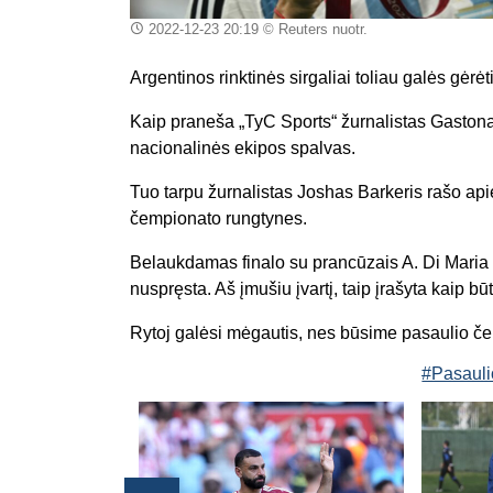
2022-12-23 20:19
© Reuters nuotr.
Argentinos rinktinės sirgaliai toliau galės gėr
Kaip praneša „TyC Sports“ žurnalistas Gastonas
nacionalinės ekipos spalvas.
Tuo tarpu žurnalistas Joshas Barkeris rašo api
čempionato rungtynes.
Belaukdamas finalo su prancūzais A. Di Maria
nuspręsta. Aš įmušiu įvartį, taip įrašyta kaip
Rytoj galėsi mėgautis, nes būsime pasaulio če
#Pasauli