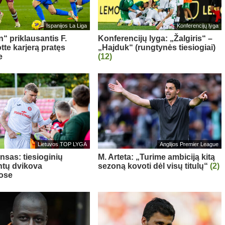
Ispanijos La Liga
Konferencijų lyga
“ priklausantis F.
Konferencijų lyga: „Žalgiris“ –
te karjerą pratęs
„Hajduk“ (rungtynės tiesiogiai)
e
(12)
Lietuvos TOP LYGA
Anglijos Premier League
nsas: tiesioginių
M. Arteta: „Turime ambiciją kitą
tų dvikova
sezoną kovoti dėl visų titulų“
(2)
ose