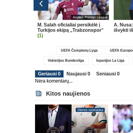
Vokietijos Bundesliga
Anglijos Premier League
nės gynėjas F.
M. Salah oficialiai persikėlė į
A. Nusa:
 į „Bayer“
Turkijos ekipą „Trabzonspor“
išvykti 
(1)
UEFA Čempionų Lyga
UEFA Europos
Vokietijos Bundesliga
Ispanijos La Liga
Geriausi 0
Naujausi 0
Seniausi 0
Nėra komentarų...
Kitos naujienos
Dienos nuotrauka