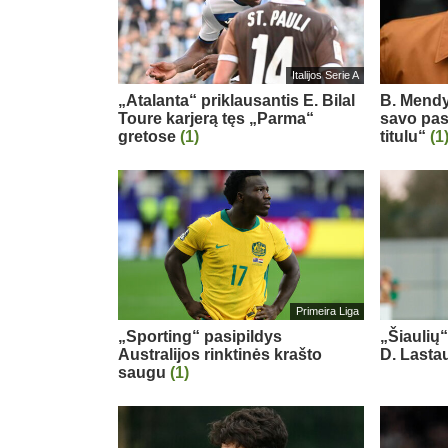
Italijos Serie A
„Atalanta“ priklausantis E. Bilal
B. Mendy
Toure karjerą tęs „Parma“
savo pas
gretose
(1)
titulu“
(1
Primeira Liga
„Sporting“ pasipildys
„Šiaulių
Australijos rinktinės krašto
D. Last
saugu
(1)