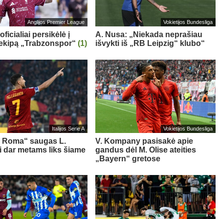
Anglijos Premier League
Vokietijos Bundesliga
oficialiai persikėlė į
A. Nusa: „Niekada neprašiau
 ekipą „Trabzonspor“
(1)
išvykti iš „RB Leipzig“ klubo“
Italijos Serie A
Vokietijos Bundesliga
s Roma“ saugas L.
V. Kompany pasisakė apie
ni dar metams liks šiame
gandus dėl M. Olise ateities
„Bayern“ gretose