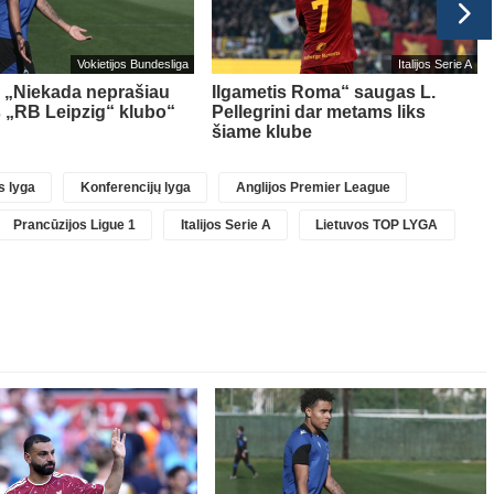
Vokietijos Bundesliga
Italijos Serie A
 „Niekada neprašiau
Ilgametis Roma“ saugas L.
iš „RB Leipzig“ klubo“
Pellegrini dar metams liks
šiame klube
 lyga
Konferencijų lyga
Anglijos Premier League
Prancūzijos Ligue 1
Italijos Serie A
Lietuvos TOP LYGA