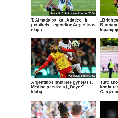
Pasaulio futbolo čempionatas 2026
T. Almada paliks „Atletico“ ir
„Brighton
persikels į legendinę Argentinos
Buonanot
ekipą
Ispanijoj
Vokietijos Bundesliga
Argentinos rinktinės gynėjas F.
Turo ano
Medina persikels į „Bayer“
konkuren
klubą
Gargždu