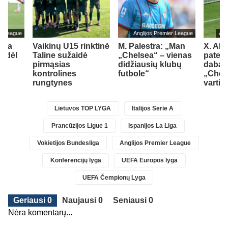
er League
Anglijos Premier League
Ang
tėja
Vaikinų U15 rinktinė
M. Palestra: „Man
X. Alo
o dėl
Taline sužaidė
„Chelsea“ – vienas
paten
pirmąsias
didžiausių klubų
dabart
kontrolines
futbole“
„Chel
1)
rungtynes
vartin
Lietuvos TOP LYGA
Italijos Serie A
Prancūzijos Ligue 1
Ispanijos La Liga
Vokietijos Bundesliga
Anglijos Premier League
Konferencijų lyga
UEFA Europos lyga
UEFA Čempionų Lyga
Geriausi 0
Naujausi 0
Seniausi 0
Nėra komentarų...