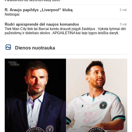
R. Araujo papildys „Liverpool“ klubą
2 val.
Neblogai
Rodri apsisprendė dėl naujos komandos
3 val.
Tiek Man City tiek tai Barcai turetu drausti įsigyti žaidèjus . Vyksta tyrimai dėl
pažeidimų ir dideliais skolos . APGAILĖTINA kai taip lygos leidžia daryti.
Dienos nuotrauka