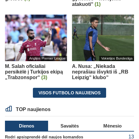
atakuoti“
(1)
Anglijos Premier League
Vokietijos Bundesliga
M. Salah oficialiai
A. Nusa: „Niekada
persikėlė į Turkijos ekipą
neprašiau išvykti iš „RB
„Trabzonspor“
(3)
Leipzig“ klubo“
VISOS FUTBOLO NAUJIENOS
TOP naujienos
Dienos
Savaitės
Mėnesio
13
Rodri apsisprendė dėl naujos komandos