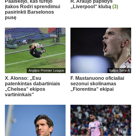
Paaiškėjo, kas turėjo
R. Araujo papildys
įtakos Rodri sprendimui
„Liverpool“ klubą
(3)
pasirinkti Barselonos
pusę
Anglijos Premier League
Italijos Serie A
X. Alonso: „Esu
F. Mastanuono oficialiai
patenkintas dabartiniais
sezonui skolinamas
„Chelsea“ ekipos
„Fiorentina“ ekipai
vartininkais“