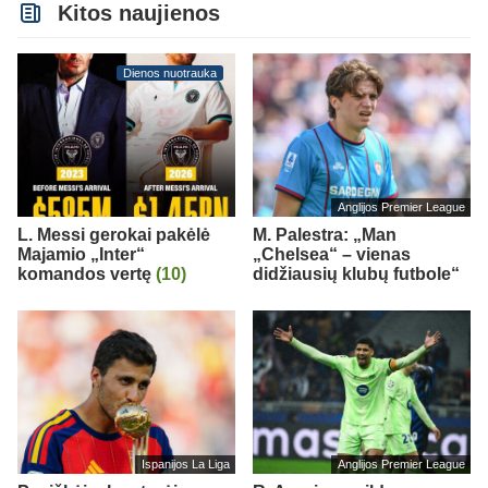
Kitos naujienos
Dienos nuotrauka
Anglijos Premier League
L. Messi gerokai pakėlė
M. Palestra: „Man
Majamio „Inter“
„Chelsea“ – vienas
komandos vertę
(10)
didžiausių klubų futbole“
Ispanijos La Liga
Anglijos Premier League