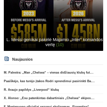
L. Messi gerokai pakėlė Majamio „Inter“ komandos
vertę
(10)
Naujausios
M. Palestra: „Man „Chelsea“ – vienas didžiausių klubų futbole“
Paaiškėjo, kas turėjo įtakos Rodri sprendimui pasirinkti Barselonos pusę
R. Araujo papildys „Liverpool“ klubą
X. Alonso: „Esu patenkintas dabartiniais „Chelsea“ ekipos vartininkais“
F. Mastanuono oficialiai sezonui skolinamas „Fiorentina“ ekipai