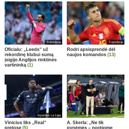
Transferai
Transferai
Oficialu: „Leeds“ už
Rodri apsisprendė dėl
rekordinę klubui sumą
naujos komandos
(13)
įsigijo Anglijos rinktinės
vartininką
(1)
Ispanijos La Liga
Vinicius liks „Real“
A. Skerla: „Ne tik
gretose
(5)
gynėmės – norėjome