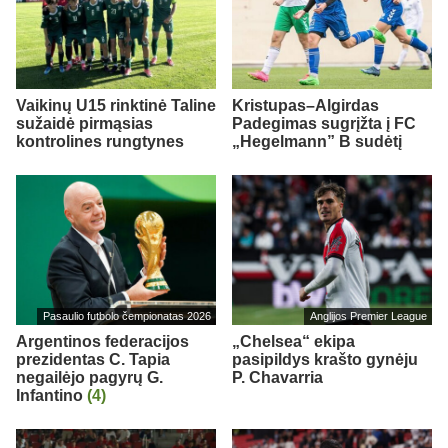
Vaikinų U15 rinktinė Taline
Kristupas–Algirdas
sužaidė pirmąsias
Padegimas sugrįžta į FC
kontrolines rungtynes
„Hegelmann” B sudėtį
Pasaulio futbolo čempionatas 2026
Anglijos Premier League
Argentinos federacijos
„Chelsea“ ekipa
prezidentas C. Tapia
pasipildys krašto gynėju
negailėjo pagyrų G.
P. Chavarria
Infantino
(4)