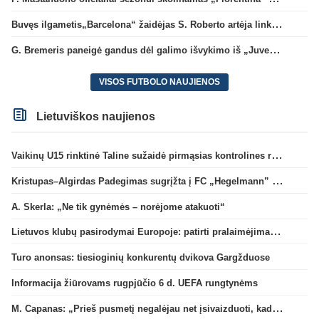
Buvęs ilgametis„Barcelona“ žaidėjas S. Roberto artėja link persikėlimo į MLS
G. Bremeris paneigė gandus dėl galimo išvykimo iš „Juventus“ klubo
VISOS FUTBOLO NAUJIENOS
Lietuviškos naujienos
Vaikinų U15 rinktinė Taline sužaidė pirmąsias kontrolines rungtynes
Kristupas–Algirdas Padegimas sugrįžta į FC „Hegelmann” B sudėtį
A. Skerla: „Ne tik gynėmės – norėjome atakuoti“
Lietuvos klubų pasirodymai Europoje: patirti pralaimėjimai Kroatijos atstovams
Turo anonsas: tiesioginių konkurentų dvikova Gargžduose
Informacija žiūrovams rugpjūčio 6 d. UEFA rungtynėms
M. Capanas: „Prieš pusmetį negalėjau net įsivaizduoti, kad žaisime prieš „Hajduk“