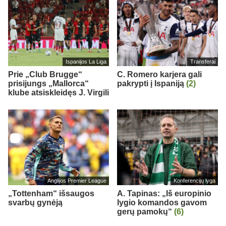
Ispanijos La Liga
Transferai
Prie „Club Brugge“
C. Romero karjera gali
prisijungs „Mallorca“
pakrypti į Ispaniją
(2)
klube atsiskleidęs J. Virgili
Anglijos Premier League
Konferencijų lyga
„Tottenham“ išsaugos
A. Tapinas: „Iš europinio
svarbų gynėją
lygio komandos gavom
gerų pamokų“
(6)