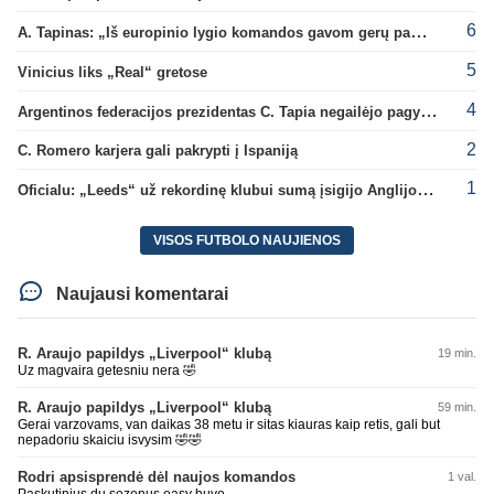
6
A. Tapinas: „Iš europinio lygio komandos gavom gerų pamokų“
5
Vinicius liks „Real“ gretose
4
Argentinos federacijos prezidentas C. Tapia negailėjo pagyrų G. Infantino
2
C. Romero karjera gali pakrypti į Ispaniją
1
Oficialu: „Leeds“ už rekordinę klubui sumą įsigijo Anglijos rinktinės vartininką
VISOS FUTBOLO NAUJIENOS
Naujausi komentarai
R. Araujo papildys „Liverpool“ klubą
19 min.
Uz magvaira getesniu nera 🤣
R. Araujo papildys „Liverpool“ klubą
59 min.
Gerai varzovams, van daikas 38 metu ir sitas kiauras kaip retis, gali but
nepadoriu skaiciu isvysim 🤣🤣
Rodri apsisprendė dėl naujos komandos
1 val.
Paskutinius du sezonus easy buvo