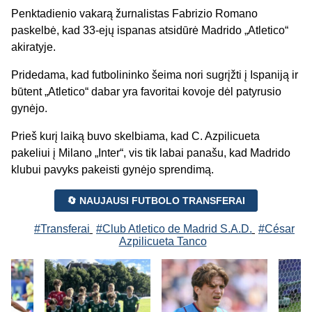
Penktadienio vakarą žurnalistas Fabrizio Romano
paskelbė, kad 33-ejų ispanas atsidūrė Madrido „Atletico“
akiratyje.
Pridedama, kad futbolininko šeima nori sugrįžti į Ispaniją ir
būtent „Atletico“ dabar yra favoritai kovoje dėl patyrusio
gynėjo.
Prieš kurį laiką buvo skelbiama, kad C. Azpilicueta
pakeliui į Milano „Inter“, vis tik labai panašu, kad Madrido
klubui pavyks pakeisti gynėjo sprendimą.
🔄 NAUJAUSI FUTBOLO TRANSFERAI
#Transferai
#Club Atletico de Madrid S.A.D.
#César
Azpilicueta Tanco