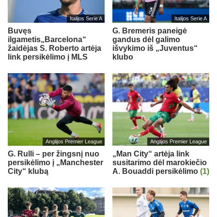
Italijos Serie A
Italijos Serie A
Buvęs
G. Bremeris paneigė
ilgametis„Barcelona“
gandus dėl galimo
žaidėjas S. Roberto artėja
išvykimo iš „Juventus“
link persikėlimo į MLS
klubo
Anglijos Premier League
Anglijos Premier League
G. Rulli – per žingsnį nuo
„Man City“ artėja link
persikėlimo į „Manchester
susitarimo dėl marokiečio
City“ klubą
A. Bouaddi persikėlimo
(1)