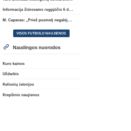
Informacija žiūrovams rugpjūčio 6 d. UEFA rungtynėms
M. Capanas: „Prieš pusmetį negalėjau net įsivaizduoti, kad žaisime prieš „Hajduk“
VISOS FUTBOLO NAUJIENOS
Naudingos nuorodos
Kuro kainos
Uždarbis
Kelionių istorijos
Krepšinio naujienos