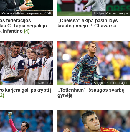
Pasaulio futbolo čempionatas 2026
Anglijos Premier League
os federacijos
„Chelsea“ ekipa pasipildys
tas C. Tapia negailėjo
krašto gynėju P. Chavarria
. Infantino
(4)
Transferai
Anglijos Premier League
 karjera gali pakrypti į
„Tottenham“ išsaugos svarbų
(2)
gynėją