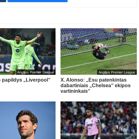
Anglijos Premier League
Anglijos Premier League
o papildys „Liverpool“
X. Alonso: „Esu patenkintas
dabartiniais „Chelsea“ ekipos
vartininkais“