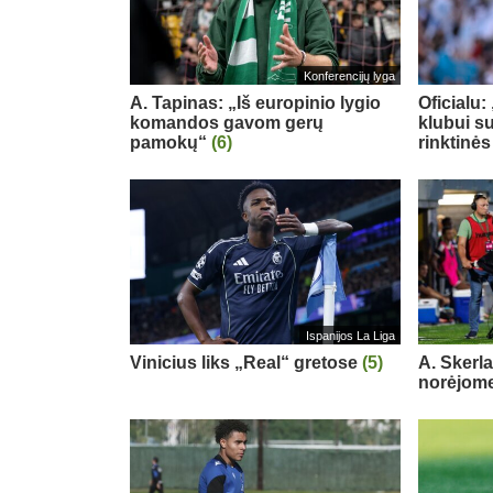
Konferencijų lyga
A. Tapinas: „Iš europinio lygio
Oficialu
komandos gavom gerų
klubui su
pamokų“
(6)
rinktinės
Ispanijos La Liga
Vinicius liks „Real“ gretose
(5)
A. Skerl
norėjome