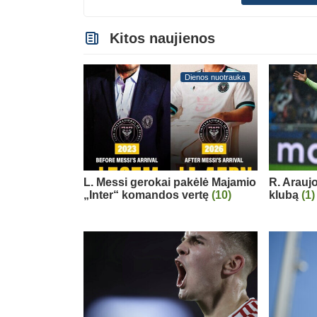
Kitos naujienos
Dienos nuotrauka
L. Messi gerokai pakėlė Majamio
R. Arauj
„Inter“ komandos vertę
(10)
klubą
(1)