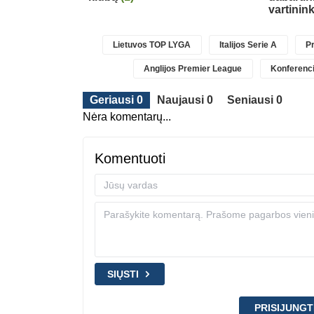
ino
(4)
vartinin
Lietuvos TOP LYGA
Italijos Serie A
Pr
Anglijos Premier League
Konferenci
Geriausi 0
Naujausi 0
Seniausi 0
Nėra komentarų...
Komentuoti
SIŲSTI
PRISIJUNGT