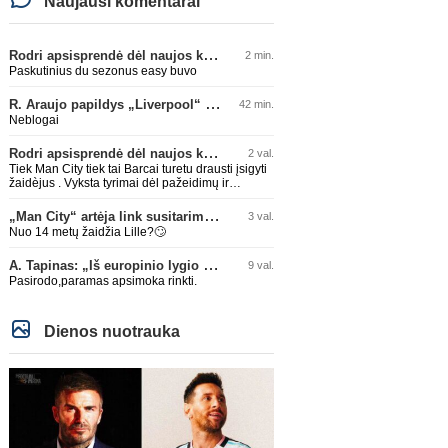
Naujausi komentarai
Rodri apsisprendė dėl naujos komandos
2 min.
Paskutinius du sezonus easy buvo
R. Araujo papildys „Liverpool“ klubą
42 min.
Neblogai
Rodri apsisprendė dėl naujos komandos
2 val.
Tiek Man City tiek tai Barcai turetu drausti įsigyti
žaidèjus . Vyksta tyrimai dėl pažeidimų ir
dideliais skolos . APGAILĖTINA kai taip lygos
leidžia daryti.
„Man City“ artėja link susitarimo dėl marokiečio A. Bouaddi persikėlimo
3 val.
Nuo 14 metų žaidžia Lille?🙄
A. Tapinas: „Iš europinio lygio komandos gavom gerų pamokų“
9 val.
Pasirodo,paramas apsimoka rinkti.
Dienos nuotrauka