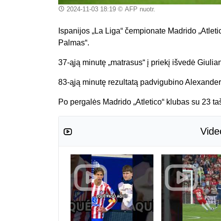
2024-11-03 18:19
© AFP nuotr.
Ispanijos „La Liga“ čempionate Madrido „Atleti
Palmas“.
37-ąją minutę „matrasus“ į priekį išvedė Giuli
83-ąją minutę rezultatą padvigubino Alexander
Po pergalės Madrido „Atletico“ klubas su 23 taška
Vide