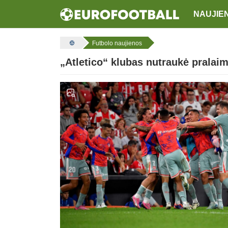
NAUJIE
Futbolo naujienos
„Atletico“ klubas nutraukė pralaim