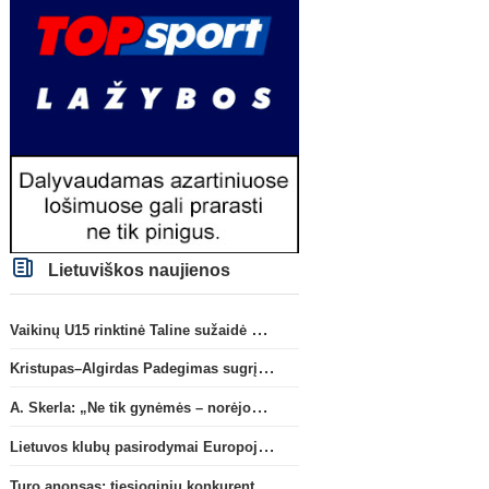
Lietuviškos naujienos
Vaikinų U15 rinktinė Taline sužaidė pirmąsias kontrolines rungtynes
Kristupas–Algirdas Padegimas sugrįžta į FC „Hegelmann” B sudėtį
A. Skerla: „Ne tik gynėmės – norėjome atakuoti“
Lietuvos klubų pasirodymai Europoje: patirti pralaimėjimai Kroatijos atstovams
Turo anonsas: tiesioginių konkurentų dvikova Gargžduose