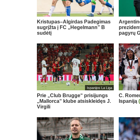
Kristupas–Algirdas Padegimas
Argentin
sugrįžta į FC „Hegelmann” B
preziden
sudėtį
pagyrų G
Ispanijos La Liga
Prie „Club Brugge“ prisijungs
C. Romero
„Mallorca“ klube atsiskleidęs J.
Ispaniją
Virgili