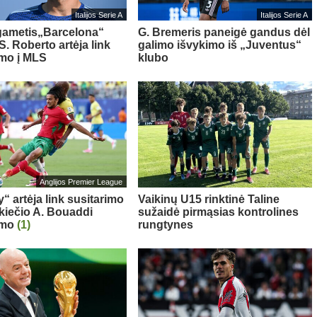
Italijos Serie A
Italijos Serie A
gametis„Barcelona“
G. Bremeris paneigė gandus dėl
S. Roberto artėja link
galimo išvykimo iš „Juventus“
imo į MLS
klubo
Anglijos Premier League
“ artėja link susitarimo
Vaikinų U15 rinktinė Taline
kiečio A. Bouaddi
sužaidė pirmąsias kontrolines
imo
(1)
rungtynes