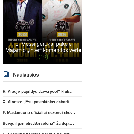
L. Messi gerokai pakėlė
Majamio „Inter“ komandos vertę
(10)
Naujausios
R. Araujo papildys „Liverpool“ klubą
X. Alonso: „Esu patenkintas dabartiniais „Chelsea“ ekipos vartininkais“
F. Mastanuono oficialiai sezonui skolinamas „Fiorentina“ ekipai
Italijos Serie A
Anglijos Premi
Buvęs ilgametis„Barcelona“ žaidėjas S. Roberto artėja link persikėlimo į MLS
G. Bremeris paneigė gandus
G. Rulli – per žingsnį nuo
dėl galimo išvykimo iš
persikėlimo į „Mancheste
G. Bremeris paneigė gandus dėl galimo išvykimo iš „Juventus“ klubo