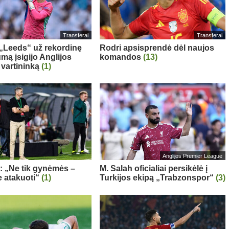
Transferai
Transferai
: „Leeds“ už rekordinę
Rodri apsisprendė dėl naujos
mą įsigijo Anglijos
komandos
(13)
 vartininką
(1)
Anglijos Premier League
a: „Ne tik gynėmės –
M. Salah oficialiai persikėlė į
 atakuoti“
(1)
Turkijos ekipą „Trabzonspor“
(3)