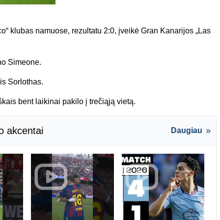
co“ klubas namuose, rezultatu 2:0, įveikė Gran Kanarijos „Las
ano Simeone.
is Sorlothas.
is bent laikinai pakilo į trečiąją vietą.
o akcentai
Daugiau