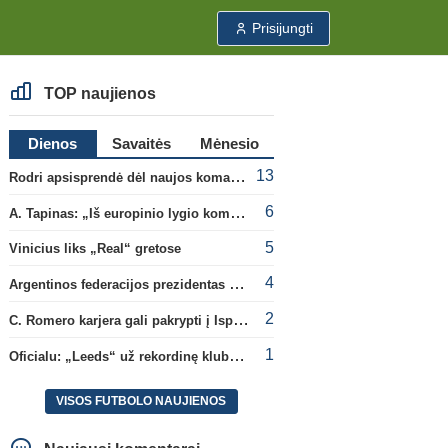
Prisijungti
TOP naujienos
Dienos
Savaitės
Mėnesio
13
Rodri apsisprendė dėl naujos komandos
6
A. Tapinas: „Iš europinio lygio komandos gavom gerų pamokų“
5
Vinicius liks „Real“ gretose
4
Argentinos federacijos prezidentas C. Tapia negailėjo pagyrų G. Infantino
2
C. Romero karjera gali pakrypti į Ispaniją
1
Oficialu: „Leeds“ už rekordinę klubui sumą įsigijo Anglijos rinktinės vartininką
VISOS FUTBOLO NAUJIENOS