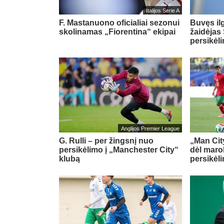
Italijos Serie A
F. Mastanuono oficialiai sezonui
Buvęs il
skolinamas „Fiorentina“ ekipai
žaidėjas 
persikėl
Anglijos Premier League
G. Rulli – per žingsnį nuo
„Man City
persikėlimo į „Manchester City“
dėl maro
klubą
persikėl