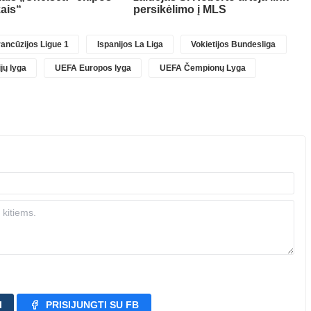
kais“
persikėlimo į MLS
ancūzijos Ligue 1
Ispanijos La Liga
Vokietijos Bundesliga
jų lyga
UEFA Europos lyga
UEFA Čempionų Lyga
I
PRISIJUNGTI SU FB