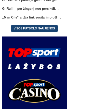
„Juventus“ klubo
klubą
G. Rulli – per žingsnį nuo persikėlimo į „Manchester City“ klubą
„Man City“ artėja link susitarimo dėl marokiečio A. Bouaddi persikėlimo
VISOS FUTBOLO NAUJIENOS