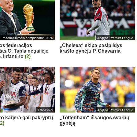
Pasaulio futbolo čempionatas 2026
Anglijos Premier League
os federacijos
„Chelsea“ ekipa pasipildys
tas C. Tapia negailėjo
krašto gynėju P. Chavarria
. Infantino
(2)
Transferai
Anglijos Premier League
 karjera gali pakrypti į
„Tottenham“ išsaugos svarbų
(2)
gynėją