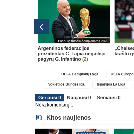
Pasaulio futbolo čempionatas 2026
k gynėmės –
Argentinos federacijos
„Chelsea
ti“
(1)
prezidentas C. Tapia negailėjo
krašto g
pagyrų G. Infantino
(2)
UEFA Čempionų Lyga
UEFA Europos
Vokietijos Bundesliga
Ispanijos La Liga
Geriausi 0
Naujausi 0
Seniausi 0
Nėra komentarų...
Kitos naujienos
Dienos nuotrauka