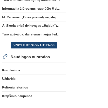
Informacija žiūrovams rugpjūčio 6 d. UEFA rungtynėms
M. Capanas: „Prieš pusmetį negalėjau net įsivaizduoti, kad žaisime prieš „Hajduk“
A. Skerla prieš dvikovą su „Hajduk“: „Tai kito kalibro komanda“
Turo apžvalga: dar vienas naujas lyderis
VISOS FUTBOLO NAUJIENOS
Naudingos nuorodos
Kuro kainos
Uždarbis
Kelionių istorijos
Krepšinio naujienos