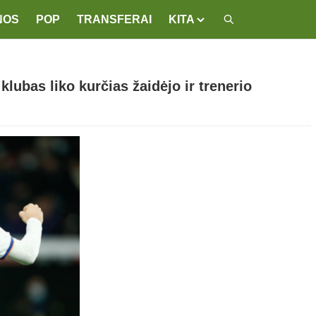
NOS
POP
TRANSFERAI
KITA
lubas liko kurčias žaidėjo ir trenerio