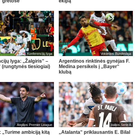
 gretose
ekipą
Konferencijų lyga
Vokietijos Bundesliga
ijų lyga: „Žalgiris“ –
Argentinos rinktinės gynėjas F.
 (rungtynės tiesiogiai)
Medina persikels į „Bayer“
klubą
Anglijos Premier League
Italijos Serie A
: „Turime ambiciją kitą
„Atalanta“ priklausantis E. Bilal