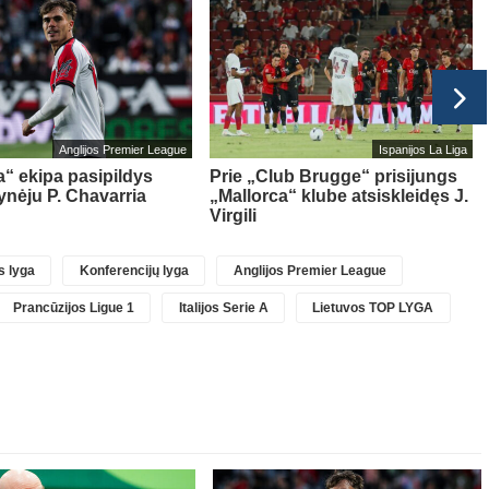
Anglijos Premier League
Ispanijos La Liga
“ ekipa pasipildys
Prie „Club Brugge“ prisijungs
ynėju P. Chavarria
„Mallorca“ klube atsiskleidęs J.
Virgili
 lyga
Konferencijų lyga
Anglijos Premier League
Prancūzijos Ligue 1
Italijos Serie A
Lietuvos TOP LYGA