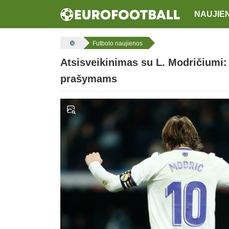
NAUJIE
Futbolo naujienos
Atsisveikinimas su L. Modričiumi: k
prašymams