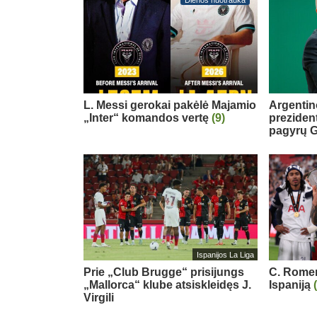
L. Messi gerokai pakėlė Majamio
Argentin
„Inter“ komandos vertę
(9)
preziden
pagyrų G
Ispanijos La Liga
Prie „Club Brugge“ prisijungs
C. Romero
„Mallorca“ klube atsiskleidęs J.
Ispaniją
Virgili