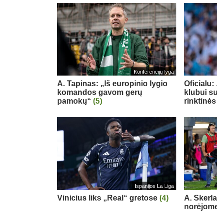
Konferencijų lyga
A. Tapinas: „Iš europinio lygio
Oficialu
komandos gavom gerų
klubui su
pamokų“
(5)
rinktinės
Ispanijos La Liga
Vinicius liks „Real“ gretose
(4)
A. Skerl
norėjome