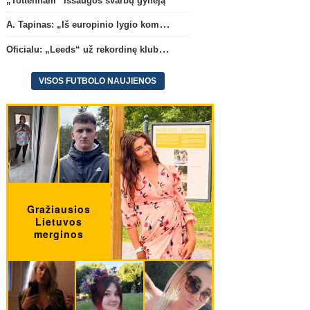
„Tottenham“ išsaugos svarbų gynėją
A. Tapinas: „Iš europinio lygio komandos gavom gerų pamokų“
Oficialu: „Leeds“ už rekordinę klubui sumą įsigijo Anglijos rinktinės vartininką
VISOS FUTBOLO NAUJIENOS