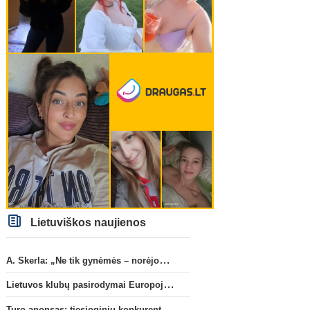
Lietuviškos naujienos
A. Skerla: „Ne tik gynėmės – norėjome atakuoti“
Lietuvos klubų pasirodymai Europoje: patirti pralaimėjimai Kroatijos atstovams
Turo anonsas: tiesioginių konkurentų dvikova Gargžduose