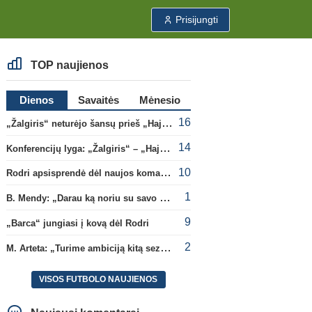
Prisijungti
TOP naujienos
Dienos
Savaitės
Mėnesio
16
„Žalgiris“ neturėjo šansų prieš „Hajduk“
14
Konferencijų lyga: „Žalgiris“ – „Hajduk“ (rungtynės tiesiogiai)
10
Rodri apsisprendė dėl naujos komandos
1
B. Mendy: „Darau ką noriu su savo pasaulio čempionato titulu“
9
„Barca“ jungiasi į kovą dėl Rodri
2
M. Arteta: „Turime ambiciją kitą sezoną kovoti dėl visų titulų“
VISOS FUTBOLO NAUJIENOS