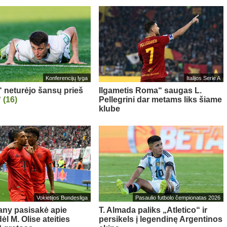
Konferencijų lyga
Italijos Serie A
“ neturėjo šansų prieš
Ilgametis Roma“ saugas L.
“
(16)
Pellegrini dar metams liks šiame
klube
Vokietijos Bundesliga
Pasaulio futbolo čempionatas 2026
ny pasisakė apie
T. Almada paliks „Atletico“ ir
l M. Olise ateities
persikels į legendinę Argentinos