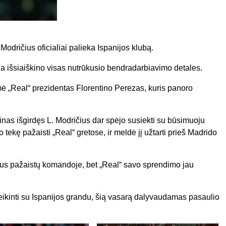
dričius oficialiai palieka Ispanijos klubą.
a išsiaiškino visas nutrūkusio bendradarbiavimo detales.
mė „Real“ prezidentas Florentino Perezas, kuris panoro
as išgirdęs L. Modričius dar spėjo susiekti su būsimuoju
tekę pažaisti „Real“ gretose, ir meldė jį užtarti prieš Madrido
tus pažaistų komandoje, bet „Real“ savo sprendimo jau
veikinti su Ispanijos grandu, šią vasarą dalyvaudamas pasaulio