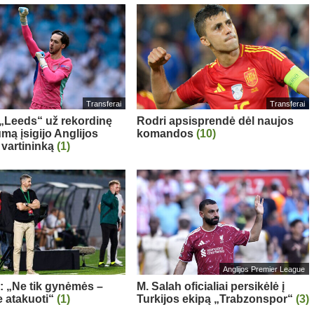
Transferai
Transferai
: „Leeds“ už rekordinę
Rodri apsisprendė dėl naujos
mą įsigijo Anglijos
komandos
(10)
 vartininką
(1)
Anglijos Premier League
a: „Ne tik gynėmės –
M. Salah oficialiai persikėlė į
 atakuoti“
(1)
Turkijos ekipą „Trabzonspor“
(3)