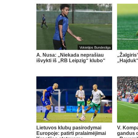
Vokietijos Bundesliga
A. Nusa: „Niekada neprašiau
„Žalgiris
išvykti iš „RB Leipzig“ klubo“
„Hajduk
Lietuvos klubų pasirodymai
V. Kompa
Europoje: patirti pralaimėjimai
gandus dė