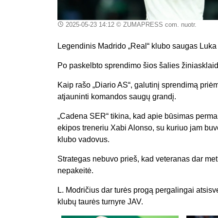
2025-05-23 14:12
© ZUMAPRESS com. nuotr.
Legendinis Madrido „Real“ klubo saugas Luka Mo
Po paskelbto sprendimo šios šalies žiniasklaid
Kaip rašo „Diario AS“, galutinį sprendimą priė
atjauninti komandos saugų grandį.
„Cadena SER“ tikina, kad apie būsimas permain
ekipos treneriu Xabi Alonso, su kuriuo jam buvo 
klubo vadovus.
Strategas nebuvo prieš, kad veteranas dar me
nepakeitė.
L. Modričius dar turės progą pergalingai atsis
klubų taurės turnyre JAV.