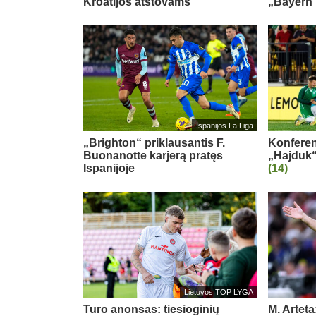
Kroatijos atstovams
„Bayern“
Ispanijos La Liga
„Brighton“ priklausantis F.
Konferenc
Buonanotte karjerą pratęs
„Hajduk“
Ispanijoje
(14)
Lietuvos TOP LYGA
Turo anonsas: tiesioginių
M. Arteta