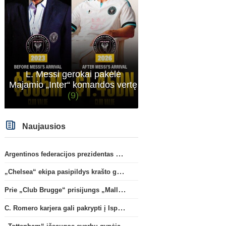
Konferencijų lyga
L. Messi gerokai pakėlė
A. Tapinas: „Iš europinio lygio
Oficialu: „Leeds“ už reko
Majamio „Inter“ komandos vertę
komandos gavom gerų
klubui sumą įsigijo Angli
(9)
pamokų“
(5)
rinktinės vartininką
(1)
Naujausios
Argentinos federacijos prezidentas C. Tapia negailėjo pagyrų G. Infantino
„Chelsea“ ekipa pasipildys krašto gynėju P. Chavarria
Prie „Club Brugge“ prisijungs „Mallorca“ klube atsiskleidęs J. Virgili
C. Romero karjera gali pakrypti į Ispaniją