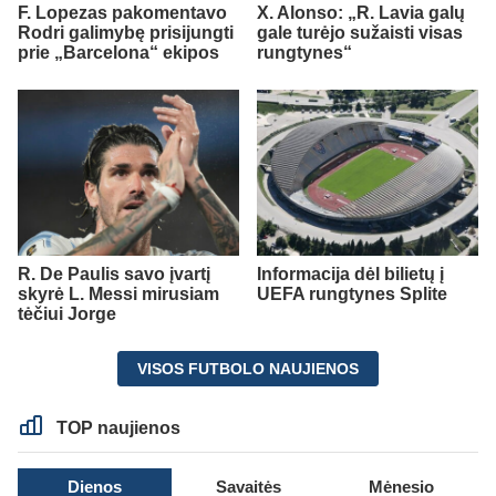
F. Lopezas pakomentavo
X. Alonso: „R. Lavia galų
Rodri galimybę prisijungti
gale turėjo sužaisti visas
prie „Barcelona“ ekipos
rungtynes“
R. De Paulis savo įvartį
Informacija dėl bilietų į
skyrė L. Messi mirusiam
UEFA rungtynes Splite
tėčiui Jorge
VISOS FUTBOLO NAUJIENOS
TOP naujienos
Dienos
Savaitės
Mėnesio