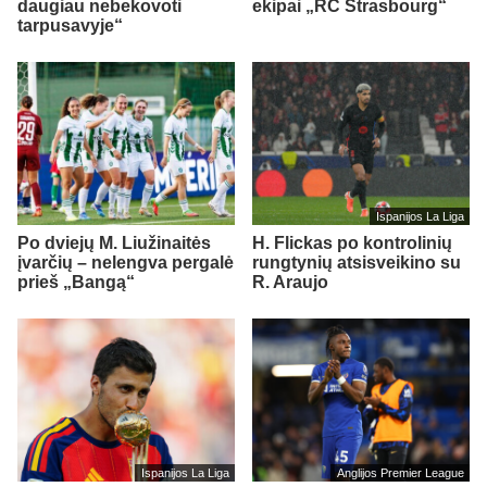
daugiau nebekovoti
ekipai „RC Strasbourg“
tarpusavyje“
Ispanijos La Liga
Po dviejų M. Liužinaitės
H. Flickas po kontrolinių
įvarčių – nelengva pergalė
rungtynių atsisveikino su
prieš „Bangą“
R. Araujo
Ispanijos La Liga
Anglijos Premier League