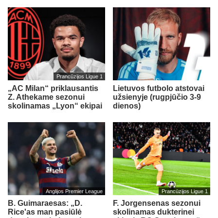
Prancūzijos Ligue 1
„AC Milan“ priklausantis
Lietuvos futbolo atstovai
Z. Athekame sezonui
užsienyje (rugpjūčio 3-9
skolinamas „Lyon“ ekipai
dienos)
Anglijos Premier League
Prancūzijos Ligue 1
B. Guimaraesas: „D.
F. Jorgensenas sezonui
Rice'as man pasiūlė
skolinamas dukterinei