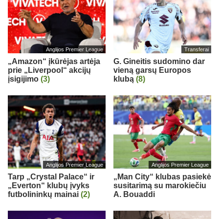
Anglijos Premier League
Transferai
„Amazon“ įkūrėjas artėja
G. Gineitis sudomino dar
prie „Liverpool“ akcijų
vieną garsų Europos
įsigijimo
(3)
klubą
(8)
Anglijos Premier League
Anglijos Premier League
Tarp „Crystal Palace“ ir
„Man City“ klubas pasiekė
„Everton“ klubų įvyks
susitarimą su marokiečiu
futbolininkų mainai
(2)
A. Bouaddi