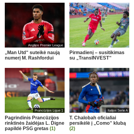
Anglijos Premier League
„Man Utd“ suteikė naują
Pirmadienį – susitikimas
numerį M. Rashfordui
su „TransINVEST“
Prancūzijos Ligue 1
Italijos Serie A
Pagrindinis Prancūzijos
T. Chalobah oficialiai
rinktinės žaidėjas L. Digne
persikėlė į „Como“ klubą
papildė PSG gretas
(1)
(2)