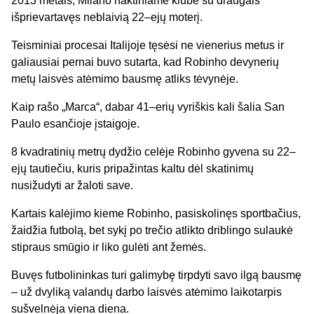
2013 metais, Milano naktiniame klube su draugais
išprievartavęs neblaivią 22–ejų moterį.
Teisminiai procesai Italijoje tęsėsi ne vienerius metus ir
galiausiai pernai buvo sutarta, kad Robinho devynerių
metų laisvės atėmimo bausmę atliks tėvynėje.
Kaip rašo „Marca“, dabar 41–erių vyriškis kali šalia San
Paulo esančioje įstaigoje.
8 kvadratinių metrų dydžio celėje Robinho gyvena su 22–
ejų tautiečiu, kuris pripažintas kaltu dėl skatinimų
nusižudyti ar žaloti save.
Kartais kalėjimo kieme Robinho, pasiskolinęs sportbačius,
žaidžia futbolą, bet sykį po trečio atlikto driblingo sulaukė
stipraus smūgio ir liko gulėti ant žemės.
Buvęs futbolininkas turi galimybę tirpdyti savo ilgą bausmę
– už dvyliką valandų darbo laisvės atėmimo laikotarpis
sušvelnėja viena diena.