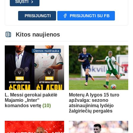
SIŲSTI
PRISIJUNGTI
PRISIJUNGTI SU FB
Kitos naujienos
Dienos nuotrauka
L. Messi gerokai pakėlė
Moterų A lygos 15 turo
Majamio „Inter“
apžvalga: sezono
komandos vertę
(10)
atsinaujinimą lydėjo
žalgiriečių pergalės