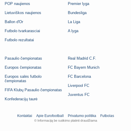
POP naujienos
Premier lyga
Lietuviškos naujienos
Bundesliga
Ballon d'Or
La Liga
Futbolo tvarkarasciai
A lyga
Futbolo rezultatai
Pasaulio čempionatas
Real Madrid C.F.
Europos čempionatas
FC Bayern Munich
Europos salės futbolo
FC Barcelona
čempionatas
Liverpool FC
FIFA Klubų Pasaulio čempionatas
Juventus FC
Konfederacijų taurė
Kontaktai
Apie Eurofootball
Privatumo politika
Futbolas
© Informaciją be sutikimo platinti draudžiama