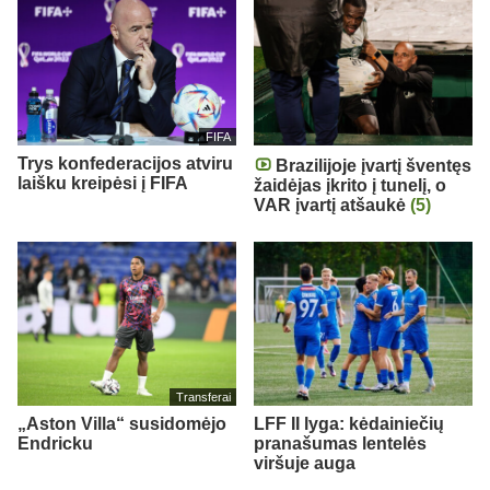
FIFA
Trys konfederacijos atviru
Brazilijoje įvartį šventęs
laišku kreipėsi į FIFA
žaidėjas įkrito į tunelį, o
VAR įvartį atšaukė
(5)
Transferai
„Aston Villa“ susidomėjo
LFF II lyga: kėdainiečių
Endricku
pranašumas lentelės
viršuje auga