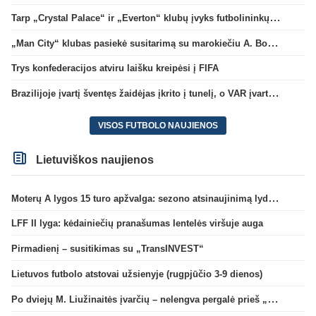
Tarp „Crystal Palace“ ir „Everton“ klubų įvyks futbolininkų mainai
„Man City“ klubas pasiekė susitarimą su marokiečiu A. Bouaddi
Trys konfederacijos atviru laišku kreipėsi į FIFA
Brazilijoje įvartį šventęs žaidėjas įkrito į tunelį, o VAR įvartį atšaukė
VISOS FUTBOLO NAUJIENOS
Lietuviškos naujienos
Moterų A lygos 15 turo apžvalga: sezono atsinaujinimą lydėjo žalgiriečių pergalės
LFF II lyga: kėdainiečių pranašumas lentelės viršuje auga
Pirmadienį – susitikimas su „TransINVEST“
Lietuvos futbolo atstovai užsienyje (rugpjūčio 3-9 dienos)
Po dviejų M. Liužinaitės įvarčių – nelengva pergalė prieš „Bangą“