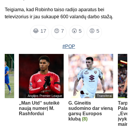
Teigiama, kad Robinho taiso radijo aparatus bei
televizorius ir jau sukaupė 600 valandų darbo stažą.
😂
17
😍
7
😲
5
😡
5
#POP
Anglijos Premier League
Transferai
Ang
„Man Utd“ suteikė
G. Gineitis
Tarp „
naują numerį M.
sudomino dar vieną
Palace
Rashfordui
garsų Europos
„Ever
je
klubą
(8)
įvyks 
maina