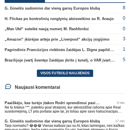
8
G. Gineitis sudomino dar vieną garsų Europos klubą
0
H. Flickas po kontrolinių rungtynių atsisveikino su R. Araujo
0
„Man Utd“ suteikė naują numerį M. Rashfordui
3
„Amazon“ įkūrėjas artėja prie „Liverpool“ akcijų įsigijimo
1
Pagrindinis Prancūzijos rinktinės žaidėjas L. Digne papildė PSG gretas
5
Brazilijoje įvartį šventęs žaidėjas įkrito į tunelį, o VAR įvartį atšaukė
VISOS FUTBOLO NAUJIENOS
Naujausi komentarai
Paaiškėjo, kas turėjo įtakos Rodri sprendimui pasirinkti Barselonos pusę
9 min.
Ne tu totalus ***, pateikiu goal straipsnį, kur akivsizdžiai rašoma apie Real
susidomėjimą, LT pila portalai apie tai, jis toliau apie savo haliucinacijas.
Technologijas geriau žinau už patį, todėl ir remiuosi ne AI, o žurnalistų
informacija, net ji yra ir dar tik gandų tipi. Atmink bet koks rimtesnis
G. Gineitis sudomino dar vieną garsų Europos klubą
17 min.
žurnalistas gandais su tikslnenis, nei AI kuris ir genruoja tau atsakymą pagal
Tarp normaliu? 😂😂😂 Vienas kalbasi jau su AI, kitas laimingas, nes kažkas
tuos straipsnius. Beviltiškas tu man esi. Nenoriu daryti čia chaoso, tad gero
minusus sudėjo, trečia sako normalūs čia visi, bet kiek atsimenu ir Forza