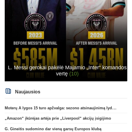
L. Messi gerokai pakėlė Majamio „Inter“ komandos
vertę
(10)
Naujausios
Moterų A lygos 15 turo apžvalga: sezono atsinaujinimą lydėjo žalgiriečių pergalės
„Amazon“ įkūrėjas artėja prie „Liverpool“ akcijų įsigijimo
G. Gineitis sudomino dar vieną garsų Europos klubą