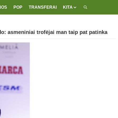
NOS
POP
TRANSFERAI
KITA
o: asmeniniai trofėjai man taip pat patinka