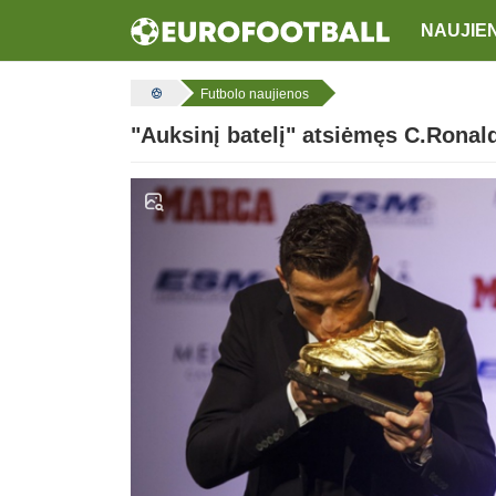
NAUJIE
Futbolo naujienos
"Auksinį batelį" atsiėmęs C.Ronald