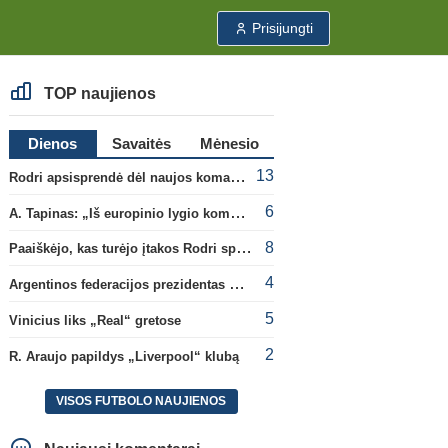
Prisijungti
TOP naujienos
Dienos
Savaitės
Mėnesio
13
Rodri apsisprendė dėl naujos komandos
6
A. Tapinas: „Iš europinio lygio komandos gavom gerų pamokų“
8
Paaiškėjo, kas turėjo įtakos Rodri sprendimui pasirinkti Barselonos pusę
4
Argentinos federacijos prezidentas C. Tapia negailėjo pagyrų G. Infantino
5
Vinicius liks „Real“ gretose
2
R. Araujo papildys „Liverpool“ klubą
VISOS FUTBOLO NAUJIENOS