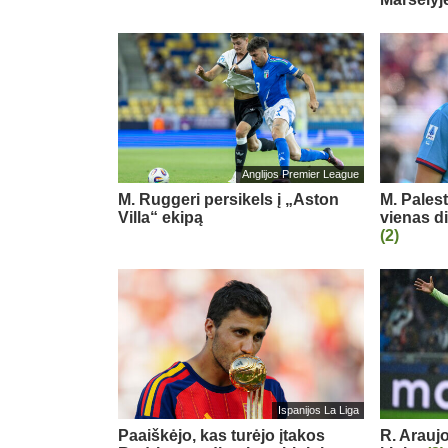
Anglijos Premier League
M. Ruggeri persikels į „Aston
M. Pales
Villa“ ekipą
vienas d
(2)
Ispanijos La Liga
Paaiškėjo, kas turėjo įtakos
R. Arauj