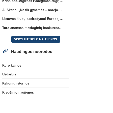
Kristupas–Algirdas Padegimas sugrįžta į FC „Hegelmann” B sudėtį
A. Skerla: „Ne tik gynėmės – norėjome atakuoti“
Lietuvos klubų pasirodymai Europoje: patirti pralaimėjimai Kroatijos atstovams
Turo anonsas: tiesioginių konkurentų dvikova Gargžduose
VISOS FUTBOLO NAUJIENOS
Naudingos nuorodos
Kuro kainos
Uždarbis
Kelionių istorijos
Krepšinio naujienos