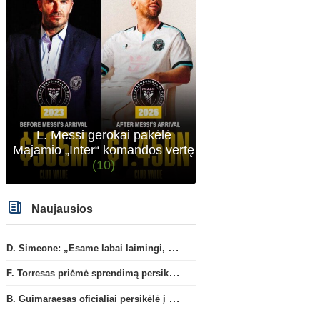
L. Messi gerokai pakėlė
Majamio „Inter“ komandos vertę
(10)
Naujausios
D. Simeone: „Esame labai laimingi, kad turime J. Alvarezą“
F. Torresas priėmė sprendimą persikelti į PSG ekipą
Ispanijos La Liga
Prancūzij
B. Guimaraesas oficialiai persikėlė į „Arsenal“ klubą
Marokietis N. Aguerdas sugrįš į
L. Puccinelli: „P. Hojberg
„Real Sociedad“ klubą
visiškai susitelkęs darbu