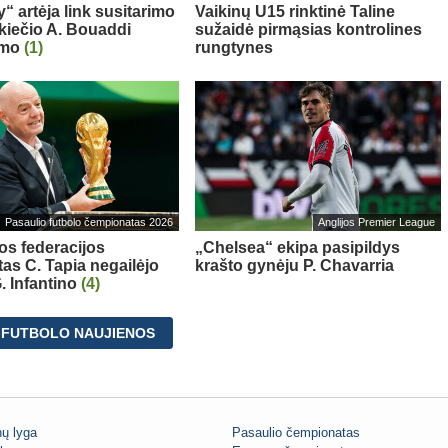
“ artėja link susitarimo
Vaikinų U15 rinktinė Taline
kiečio A. Bouaddi
sužaidė pirmąsias kontrolines
imo
(1)
rungtynes
Pasaulio futbolo čempionatas 2026
Anglijos Premier League
os federacijos
„Chelsea“ ekipa pasipildys
tas C. Tapia negailėjo
krašto gynėju P. Chavarria
. Infantino
(4)
 FUTBOLO NAUJIENOS
ų lyga
Pasaulio čempionatas