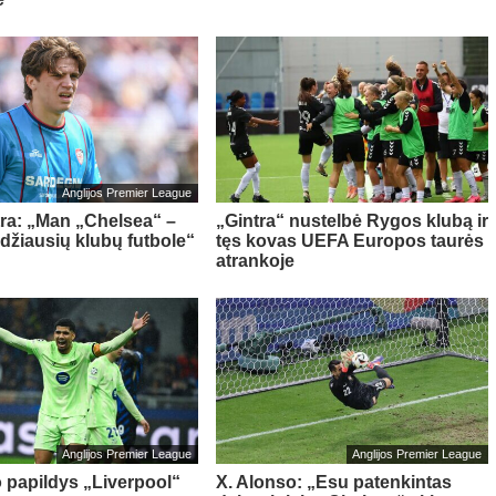
Anglijos Premier League
tra: „Man „Chelsea“ –
„Gintra“ nustelbė Rygos klubą ir
idžiausių klubų futbole“
tęs kovas UEFA Europos taurės
atrankoje
Anglijos Premier League
Anglijos Premier League
o papildys „Liverpool“
X. Alonso: „Esu patenkintas