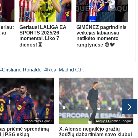
eriau:
Geriausi LALIGA EA
GIMÉNEZ pagrindinis
 ar
SPORTS 2025/26
veikėjas labiausiai
momentai. Liko 7
netikėto momento
dienos! ⏳
rungtynėse 😅🐦
#Cristiano Ronaldo
#Real Madrid C.F.
Prancūzijos Ligue 1
Anglijos Premier League
sas priėmė sprendimą
X. Alonso negailėjo gražių
ti į PSG ekipą
žodžių dabartiniam savo klubui