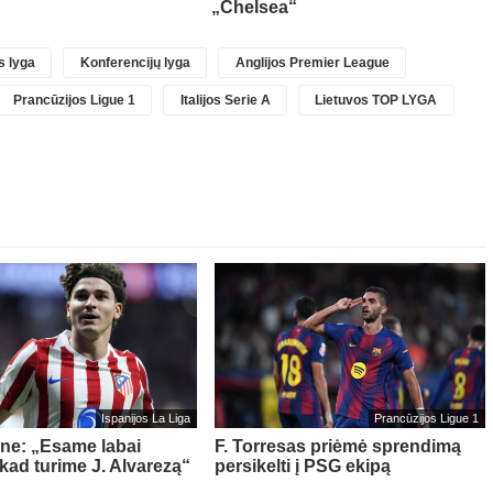
„Chelsea“
 lyga
Konferencijų lyga
Anglijos Premier League
Prancūzijos Ligue 1
Italijos Serie A
Lietuvos TOP LYGA
Ispanijos La Liga
Prancūzijos Ligue 1
ne: „Esame labai
F. Torresas priėmė sprendimą
 kad turime J. Alvarezą“
persikelti į PSG ekipą