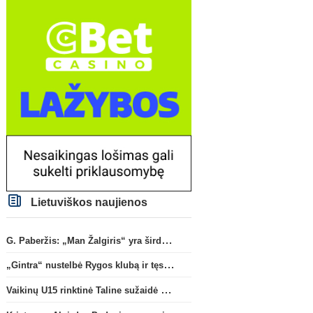
Lietuviškos naujienos
G. Paberžis: „Man Žalgiris“ yra širdyje“
„Gintra“ nustelbė Rygos klubą ir tęs kovas UEFA Europos taurės atrankoje
Vaikinų U15 rinktinė Taline sužaidė pirmąsias kontrolines rungtynes