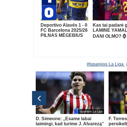
Deportivo Alavés 1 - 0
Kas tai padarė g
FC Barcelona 2025/26
LAMINE YAMAL
PILNAS MĖGEBIUS
DANI OLMO? ⌚️
#Ispanijos La Liga
glijos Premier League
Ispanijos La Liga
n „Chelsea“ –
D. Simeone: „Esame labai
F. Torre
ų klubų
laimingi, kad turime J. Alvarezą“
persikel