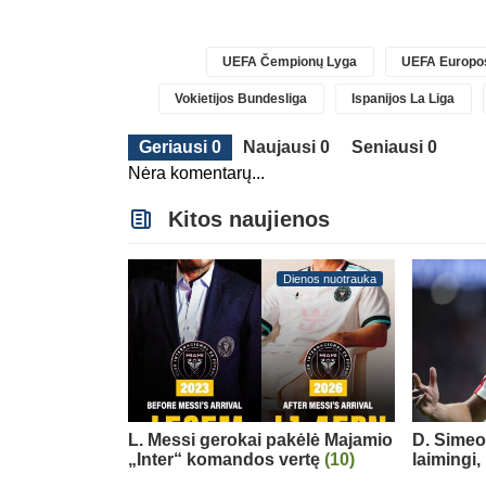
UEFA Čempionų Lyga
UEFA Europos
Vokietijos Bundesliga
Ispanijos La Liga
Geriausi 0
Naujausi 0
Seniausi 0
Nėra komentarų...
Kitos naujienos
Dienos nuotrauka
L. Messi gerokai pakėlė Majamio
D. Simeo
„Inter“ komandos vertę
(10)
laimingi,