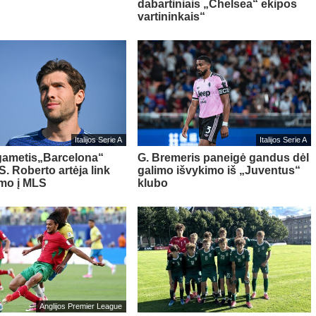
dabartiniais „Chelsea“ ekipos
vartininkais“
Italijos Serie A
Italijos Serie A
gametis„Barcelona“
G. Bremeris paneigė gandus dėl
S. Roberto artėja link
galimo išvykimo iš „Juventus“
imo į MLS
klubo
Anglijos Premier League