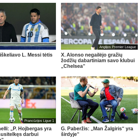
Anglijos Premier League
iškeliavo L. Messi tėtis
X. Alonso negailėjo gražių
žodžių dabartiniam savo klubui
„Chelsea“
Prancūzijos Ligue 1
elli: „P. Hojbergas yra
G. Paberžis: „Man Žalgiris“ yra
susitelkęs darbui
širdyje“
e“