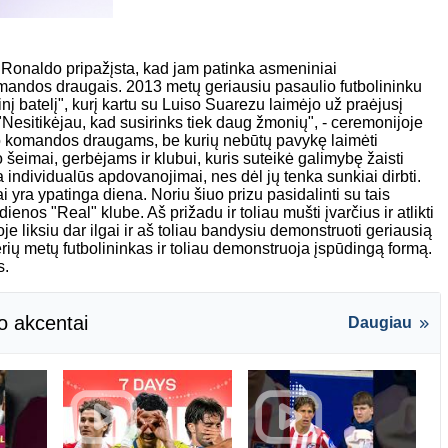
Ronaldo pripažįsta, kad jam patinka asmeniniai
omandos draugais. 2013 metų geriausiu pasaulio futbolininku
į batelį", kurį kartu su Luiso Suarezu laimėjo už praėjusį
"Nesitikėjau, kad susirinks tiek daug žmonių", - ceremonijoje
o komandos draugams, be kurių nebūtų pavykę laimėti
 šeimai, gerbėjams ir klubui, kuris suteikė galimybę žaisti
individualūs apdovanojimai, nes dėl jų tenka sunkiai dirbti.
tai yra ypatinga diena. Noriu šiuo prizu pasidalinti su tais
nos "Real" klube. Aš prižadu ir toliau mušti įvarčius ir atlikti
e liksiu dar ilgai ir aš toliau bandysiu demonstruoti geriausią
ių metų futbolininkas ir toliau demonstruoja įspūdingą formą.
s.
o akcentai
Daugiau