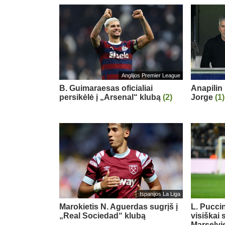
Anglijos Premier League
B. Guimaraesas oficialiai
Anapilin 
persikėlė į „Arsenal“ klubą
(2)
Jorge
(1)
Ispanijos La Liga
Marokietis N. Aguerdas sugrįš į
L. Puccin
„Real Sociedad“ klubą
visiškai 
Marselyj