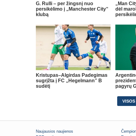
G. Rulli – per žingsnį nuo
„Man City
persikėlimo į „Manchester City“
dėl maro
klubą
persikėl
Kristupas–Algirdas Padegimas
Argentin
sugrįžta į FC „Hegelmann” B
preziden
sudėtį
pagyrų G
VISOS
Naujausios naujienos
Čempion