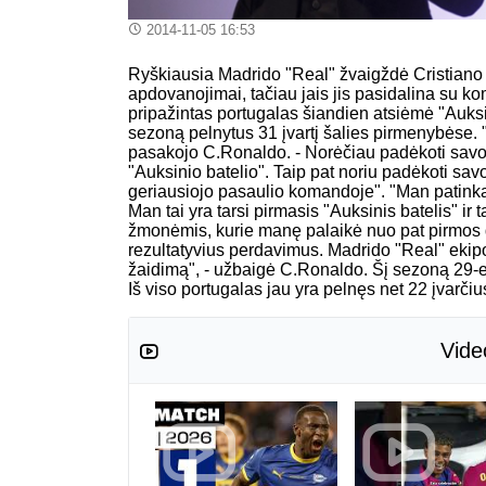
2014-11-05 16:53
Ryškiausia Madrido "Real" žvaigždė Cristiano 
apdovanojimai, tačiau jais jis pasidalina su k
pripažintas portugalas šiandien atsiėmė "Auksin
sezoną pelnytus 31 įvartį šalies pirmenybėse. 
pasakojo C.Ronaldo. - Norėčiau padėkoti sav
"Auksinio batelio". Taip pat noriu padėkoti savo
geriausiojo pasaulio komandoje". "Man patinka 
Man tai yra tarsi pirmasis "Auksinis batelis" ir 
žmonėmis, kurie manę palaikė nuo pat pirmos die
rezultatyvius perdavimus. Madrido "Real" ekipoj
žaidimą", - užbaigė C.Ronaldo. Šį sezoną 29-er
Iš viso portugalas jau yra pelnęs net 22 įvarčiu
Vide