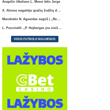
Marselyje“
Anapilin iškeliavo L. Messi tėtis Jorge
X. Alonso negailėjo gražių žodžių dabartiniam savo klubui „Chelsea“
Marokietis N. Aguerdas sugrįš į „Real Sociedad“ klubą
L. Puccinelli: „P. Hojbergas yra visiškai susitelkęs darbui Marselyje“
VISOS FUTBOLO NAUJIENOS