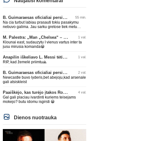
Naujausi komentarai
B. Guimaraesas oficialiai persikėlė į „Arsenal“ klubą
55 min.
Na cia turbut labiau prasauti tokiu pasakymu
nebuvo galima. Jau sarku gretose tiek metu
buvo geriausias zaidejas, tai neprapuls ir
arsenale.
M. Palestra: „Man „Chelsea“ – vienas didžiausių klubų futbole“
1 val.
Klounai east, sudauzytu I vienus vartus inter ta
jusu mirusia komanda😀
Anapilin iškeliavo L. Messi tėtis Jorge
1 val.
RIP, kad žemelė priimtu🙏
B. Guimaraesas oficialiai persikėlė į „Arsenal“ klubą
2 val.
Newcastle buvo lyderis,bet abejoju,kad arsenale
gali atsiskleist
Paaiškėjo, kas turėjo įtakos Rodri sprendimui pasirinkti Barselonos pusę
4 val.
Gal gali placiau ivardinti kuriems teisejams
mokejo? butu idomu isgirsti 😀
Dienos nuotrauka