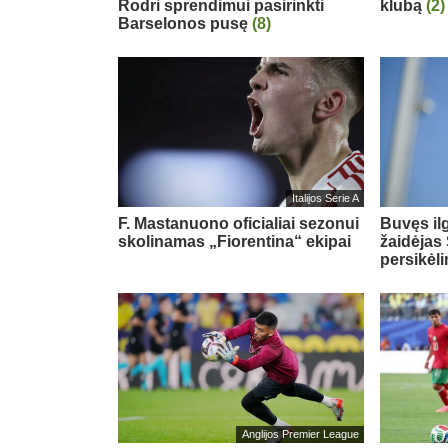
Rodri sprendimui pasirinkti
klubą
(2)
Barselonos pusę
(8)
Italijos Serie A
F. Mastanuono oficialiai sezonui
Buvęs il
skolinamas „Fiorentina“ ekipai
žaidėjas 
persikėl
Anglijos Premier League