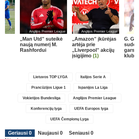
Anglijos Premier League
Anglijos Premier League
„Man Utd“ suteikė
„Amazon“ įkūrėjas
G. Gin
naują numerį M.
artėja prie
sudom
Rashfordui
„Liverpool“ akcijų
garsų
je
įsigijimo
(1)
klubą
Lietuvos TOP LYGA
Italijos Serie A
Prancūzijos Ligue 1
Ispanijos La Liga
Vokietijos Bundesliga
Anglijos Premier League
Konferencijų lyga
UEFA Europos lyga
UEFA Čempionų Lyga
Geriausi 0
Naujausi 0
Seniausi 0