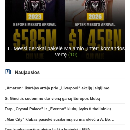
L. Messi gerokai pakėlė Majamio „Inter“ komandos
vertę
(10)
Naujausios
„Amazon“ įkūrėjas artėja prie „Liverpool“ akcijų įsigijimo
G. Gineitis sudomino dar vieną garsų Europos klubą
Tarp „Crystal Palace“ ir „Everton“ klubų įvyks futbolininkų mainai
„Man City“ klubas pasiekė susitarimą su marokiečiu A. Bouaddi
Trys konfederacijos atviru laišku kreipėsi į FIFA