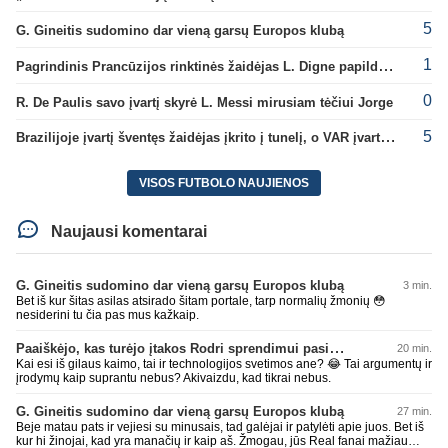
5
G. Gineitis sudomino dar vieną garsų Europos klubą
1
Pagrindinis Prancūzijos rinktinės žaidėjas L. Digne papildė PSG gretas
0
R. De Paulis savo įvartį skyrė L. Messi mirusiam tėčiui Jorge
5
Brazilijoje įvartį šventęs žaidėjas įkrito į tunelį, o VAR įvartį atšaukė
VISOS FUTBOLO NAUJIENOS
Naujausi komentarai
G. Gineitis sudomino dar vieną garsų Europos klubą
3 min.
Bet iš kur šitas asilas atsirado šitam portale, tarp normalių žmonių 😳
nesiderini tu čia pas mus kažkaip.
Paaiškėjo, kas turėjo įtakos Rodri sprendimui pasirinkti Barselonos pusę
20 min.
Kai esi iš gilaus kaimo, tai ir technologijos svetimos ane? 😂 Tai argumentų ir
įrodymų kaip suprantu nebus? Akivaizdu, kad tikrai nebus.
G. Gineitis sudomino dar vieną garsų Europos klubą
27 min.
Beje matau pats ir vejiesi su minusais, tad galėjai ir patylėti apie juos. Bet iš
kur hi žinojai, kad yra manačių ir kaip aš. Žmogau, jūs Real fanai mažiau