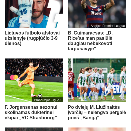
Anglijos Premier League
Lietuvos futbolo atstovai
B. Guimaraesas: „D.
užsienyje (rugpjūčio 3-9
Rice'as man pasiūlė
dienos)
daugiau nebekovoti
tarpusavyje“
Prancūzijos Ligue 1
F. Jorgensenas sezonui
Po dviejų M. Liužinaitės
skolinamas dukterinei
įvarčių – nelengva pergalė
ekipai „RC Strasbourg“
prieš „Bangą“