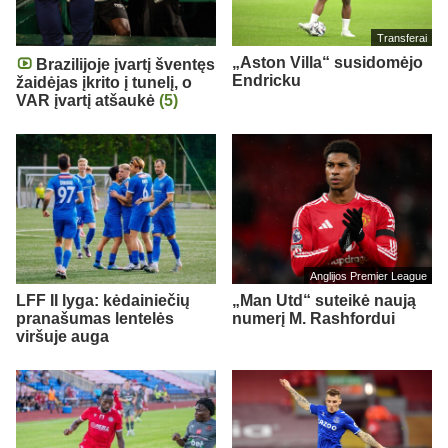
Transferai
„Aston Villa“ susidomėjo
Brazilijoje įvartį šventęs
Endricku
žaidėjas įkrito į tunelį, o
VAR įvartį atšaukė
(5)
Anglijos Premier League
LFF II lyga: kėdainiečių
„Man Utd“ suteikė naują
pranašumas lentelės
numerį M. Rashfordui
viršuje auga