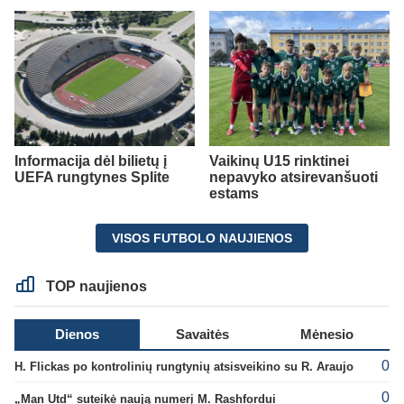
Informacija dėl bilietų į
Vaikinų U15 rinktinei
UEFA rungtynes Splite
nepavyko atsirevanšuoti
estams
VISOS FUTBOLO NAUJIENOS
TOP naujienos
Dienos
Savaitės
Mėnesio
0
H. Flickas po kontrolinių rungtynių atsisveikino su R. Araujo
0
„Man Utd“ suteikė naują numerį M. Rashfordui