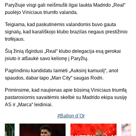
Paryžiuje visgi gali neišmušti ilgai laukta Madrido „Real“
puolėjo Viniciaus triumfo valanda.
Teigiama, kad paskutinėmis valandomis buvo gauta
signalų, kad karališkojo klubo brazilas negaus prestižinio
trofėjaus.
Šią žinią išgirdusi „Real“ klubo delegacija esą gerokai
įsiuto ir atšaukė savo kelionę į Paryžių.
Pagrindiniu kandidatu laimėti „Auksinį kamuolį“, anot
spaudos, dabar tapo „Man City“ saugas Rodri.
Priminsime, kad naujienas apie būsimą Viniciaus triumfą
pastarosiomis savaitėmis skelbė su Madrido ekipa susiję
AS ir „Marca“ leidiniai.
#Ballon d`Or