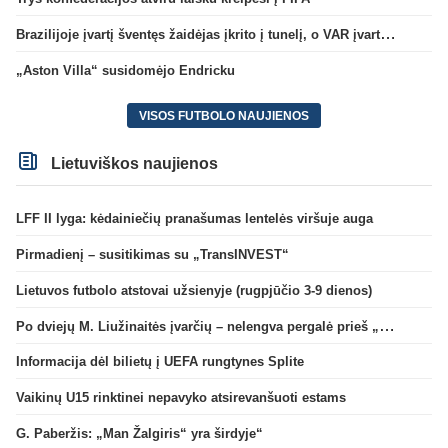
Brazilijoje įvartį šventęs žaidėjas įkrito į tunelį, o VAR įvartį atšaukė
„Aston Villa“ susidomėjo Endricku
VISOS FUTBOLO NAUJIENOS
Lietuviškos naujienos
LFF II lyga: kėdainiečių pranašumas lentelės viršuje auga
Pirmadienį – susitikimas su „TransINVEST“
Lietuvos futbolo atstovai užsienyje (rugpjūčio 3-9 dienos)
Po dviejų M. Liužinaitės įvarčių – nelengva pergalė prieš „Bangą“
Informacija dėl bilietų į UEFA rungtynes Splite
Vaikinų U15 rinktinei nepavyko atsirevanšuoti estams
G. Paberžis: „Man Žalgiris“ yra širdyje“