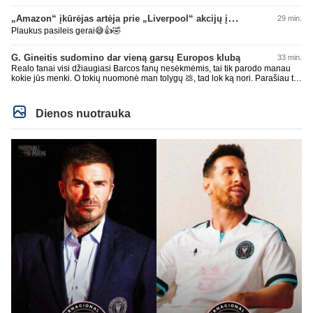
lokit ir šaipykitės iš kitų, mažiau nusikalbėjimo iš jūsų bus. Geros dienos,
džiaugis manusais. Bienas su AI bendrauja kitam užtenka iki pilnos laimės
„Amazon“ įkūrėjas artėja prie „Liverpool“ akcijų įsigijimo
29 min.
kelių minusų. Kokie tie Real fanai menki. Gėda už jus pačius.
Plaukus pasileis gerai😅👍🤣
G. Gineitis sudomino dar vieną garsų Europos klubą
33 min.
Realo fanai visi džiaugiasi Barcos fanų nesėkmėmis, tai tik parodo manau
kokie jūs menki. O tokių nuomonė man tolygų 💩, tad lok ką nori. Parašiau tik
nuomonę, nes žaidėjai pro visada siekia žaisti aukščiausiame lygyje, o ne
Škotijos ar Austrijoj kokioj blyn lygoj. Ir durnam aišku, bet minusainir pilmos
kelnės džiaugsmo. Jei nori būti kažkuo futbole, sieki žaisti tik aukščiausiame
Dienos nuotrauka
lygyje. Minusai man pofik, dėk kiel nori, nuo to nuomonė nepasikeis, o kad
yra manačių kitaip ir DURNAM AIŠKU, tavo žodžiais atrašiau.