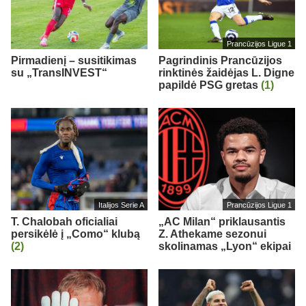
Prancūzijos Ligue 1
Pirmadienį – susitikimas
Pagrindinis Prancūzijos
su „TransINVEST“
rinktinės žaidėjas L. Digne
papildė PSG gretas
(1)
Italijos Serie A
Prancūzijos Ligue 1
T. Chalobah oficialiai
„AC Milan“ priklausantis
persikėlė į „Como“ klubą
Z. Athekame sezonui
(2)
skolinamas „Lyon“ ekipai