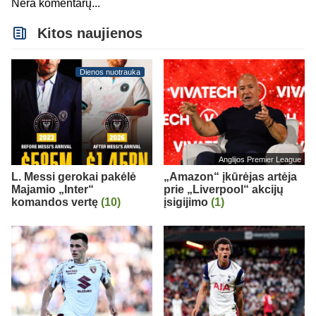
Nėra komentarų...
Kitos naujienos
Dienos nuotrauka
Anglijos Premier League
L. Messi gerokai pakėlė
„Amazon“ įkūrėjas artėja
Majamio „Inter“
prie „Liverpool“ akcijų
komandos vertę
(10)
įsigijimo
(1)