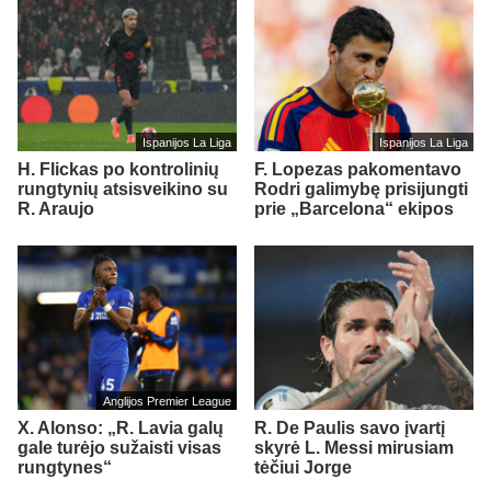
Ispanijos La Liga
Ispanijos La Liga
H. Flickas po kontrolinių
F. Lopezas pakomentavo
rungtynių atsisveikino su
Rodri galimybę prisijungti
R. Araujo
prie „Barcelona“ ekipos
Anglijos Premier League
X. Alonso: „R. Lavia galų
R. De Paulis savo įvartį
gale turėjo sužaisti visas
skyrė L. Messi mirusiam
rungtynes“
tėčiui Jorge