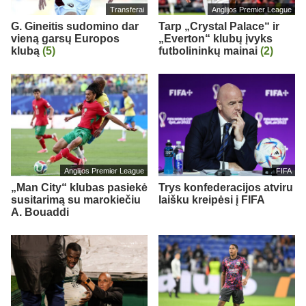
Transferai
Anglijos Premier League
G. Gineitis sudomino dar
Tarp „Crystal Palace“ ir
vieną garsų Europos
„Everton“ klubų įvyks
klubą
(5)
futbolininkų mainai
(2)
Anglijos Premier League
FIFA
„Man City“ klubas pasiekė
Trys konfederacijos atviru
susitarimą su marokiečiu
laišku kreipėsi į FIFA
A. Bouaddi