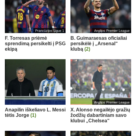
Prancūzijos Ligue 1
Anglijos Premier League
F. Torresas priėmė
B. Guimaraesas oficialiai
sprendimą persikelti į PSG
persikėlė į „Arsenal“
ekipą
klubą
(2)
Anglijos Premier League
Anapilin iškeliavo L. Messi
X. Alonso negailėjo gražių
tėtis Jorge
(1)
žodžių dabartiniam savo
klubui „Chelsea“