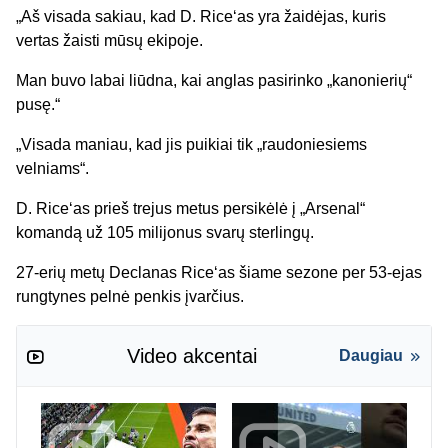
„Aš visada sakiau, kad D. Rice‘as yra žaidėjas, kuris
vertas žaisti mūsų ekipoje.
Man buvo labai liūdna, kai anglas pasirinko „kanonierių“
pusę.“
„Visada maniau, kad jis puikiai tik „raudoniesiems
velniams“.
D. Rice‘as prieš trejus metus persikėlė į „Arsenal“
komandą už 105 milijonus svarų sterlingų.
27-erių metų Declanas Rice‘as šiame sezone per 53-ejas
rungtynes pelnė penkis įvarčius.
Video akcentai
Daugiau