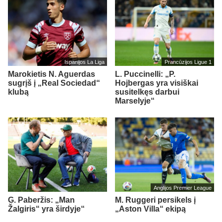
Ispanijos La Liga
Prancūzijos Ligue 1
Marokietis N. Aguerdas
L. Puccinelli: „P.
sugrįš į „Real Sociedad“
Hojbergas yra visiškai
klubą
susitelkęs darbui
Marselyje“
Anglijos Premier League
G. Paberžis: „Man
M. Ruggeri persikels į
Žalgiris“ yra širdyje“
„Aston Villa“ ekipą