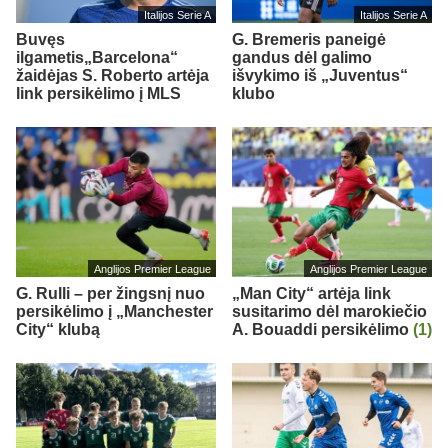
Italijos Serie A
Italijos Serie A
Buvęs
G. Bremeris paneigė
ilgametis„Barcelona“
gandus dėl galimo
žaidėjas S. Roberto artėja
išvykimo iš „Juventus“
link persikėlimo į MLS
klubo
Anglijos Premier League
Anglijos Premier League
G. Rulli – per žingsnį nuo
„Man City“ artėja link
persikėlimo į „Manchester
susitarimo dėl marokiečio
City“ klubą
A. Bouaddi persikėlimo
(1)