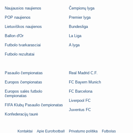
Naujausios naujienos
Čempionų lyga
POP naujienos
Premier lyga
Lietuviškos naujienos
Bundesliga
Ballon d'Or
La Liga
Futbolo tvarkarasciai
A lyga
Futbolo rezultatai
Pasaulio čempionatas
Real Madrid C.F.
Europos čempionatas
FC Bayern Munich
Europos salės futbolo
FC Barcelona
čempionatas
Liverpool FC
FIFA Klubų Pasaulio čempionatas
Juventus FC
Konfederacijų taurė
Kontaktai
Apie Eurofootball
Privatumo politika
Futbolas