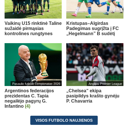
Vaikinų U15 rinktinė Taline
Kristupas–Algirdas
sužaidė pirmąsias
Padegimas sugrįžta į FC
kontrolines rungtynes
„Hegelmann” B sudėtį
Pasaulio futbolo čempionatas 2026
Anglijos Premier League
Argentinos federacijos
„Chelsea“ ekipa
prezidentas C. Tapia
pasipildys krašto gynėju
negailėjo pagyrų G.
P. Chavarria
Infantino
(4)
VISOS FUTBOLO NAUJIENOS