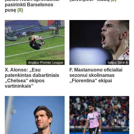
pasirinkti Barselonos
pusę
(8)
Anglijos Premier League
Italijos Serie A
X. Alonso: „Esu
F. Mastanuono oficialiai
patenkintas dabartiniais
sezonui skolinamas
„Chelsea“ ekipos
„Fiorentina“ ekipai
vartininkais“