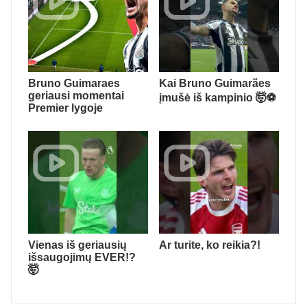
Bruno Guimaraes
Kai Bruno Guimarães
geriausi momentai
įmušė iš kampinio 🤯⚽️
Premier lygoje
Vienas iš geriausių
Ar turite, ko reikia?!
išsaugojimų EVER!?
🤯