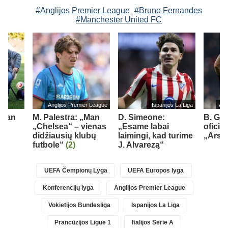
#Anglijos Premier League
#Bruno Fernandes
#Manchester United FC
Anglijos Premier League
Ispanijos La Liga
Ang
„Man
M. Palestra: „Man
D. Simeone:
B. Gu
„Chelsea“ – vienas
„Esame labai
oficial
didžiausių klubų
laimingi, kad turime
„Arse
futbole“
(2)
J. Alvarezą“
UEFA Čempionų Lyga
UEFA Europos lyga
Konferencijų lyga
Anglijos Premier League
Vokietijos Bundesliga
Ispanijos La Liga
Prancūzijos Ligue 1
Italijos Serie A