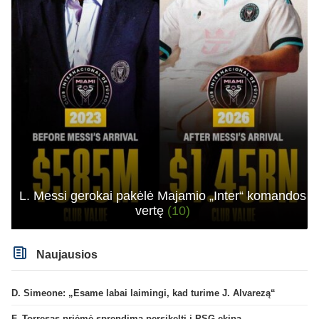
L. Messi gerokai pakėlė Majamio „Inter“ komandos
vertę
(10)
Naujausios
D. Simeone: „Esame labai laimingi, kad turime J. Alvarezą“
F. Torresas priėmė sprendimą persikelti į PSG ekipą