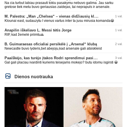
Na cia turbut labiau prasauti tokiu pasakymu nebuvo galima. Jau sarku
gretose tiek metu buvo geriausias zaidejas, tai neprapuls ir arsenale.
M. Palestra: „Man „Chelsea“ – vienas didžiausių klubų futbole“
1 val.
Klounai east, sudauzytu I vienus vartus inter ta jusu mirusia komanda😀
Anapilin iškeliavo L. Messi tėtis Jorge
1 val.
RIP, kad žemelė priimtu🙏
B. Guimaraesas oficialiai persikėlė į „Arsenal“ klubą
2 val.
Newcastle buvo lyderis,bet abejoju,kad arsenale gali atsiskleist
Paaiškėjo, kas turėjo įtakos Rodri sprendimui pasirinkti Barselonos pusę
3 val.
Gal gali placiau ivardinti kuriems teisejams mokejo? butu idomu isgirsti 😀
Dienos nuotrauka