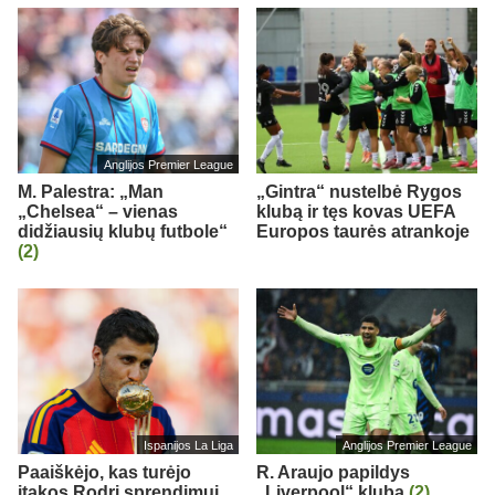
Anglijos Premier League
M. Palestra: „Man
„Gintra“ nustelbė Rygos
„Chelsea“ – vienas
klubą ir tęs kovas UEFA
didžiausių klubų futbole“
Europos taurės atrankoje
(2)
Ispanijos La Liga
Anglijos Premier League
Paaiškėjo, kas turėjo
R. Araujo papildys
įtakos Rodri sprendimui
„Liverpool“ klubą
(2)