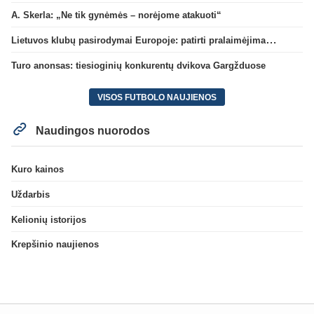
A. Skerla: „Ne tik gynėmės – norėjome atakuoti“
Lietuvos klubų pasirodymai Europoje: patirti pralaimėjimai Kroatijos atstovams
Turo anonsas: tiesioginių konkurentų dvikova Gargžduose
VISOS FUTBOLO NAUJIENOS
Naudingos nuorodos
Kuro kainos
Uždarbis
Kelionių istorijos
Krepšinio naujienos