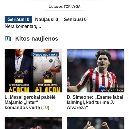
Lietuvos TOP LYGA
Geriausi 0
Naujausi 0
Seniausi 0
Nėra komentarų...
Kitos naujienos
Dienos nuotrauka
Ispanijos La Liga
L. Messi gerokai pakėlė
D. Simeone: „Esame labai
Majamio „Inter“
laimingi, kad turime J.
komandos vertę
(10)
Alvarezą“