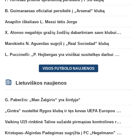
B. Guimaraesas oficialiai persikėlė į „Arsenal“ klubą
Anapilin iškeliavo L. Messi tėtis Jorge
X. Alonso negailėjo gražių žodžių dabartiniam savo klubui „Chelsea“
Marokietis N. Aguerdas sugrįš į „Real Sociedad“ klubą
L. Puccinelli: „P. Hojbergas yra visiškai susitelkęs darbui Marselyje“
VISOS FUTBOLO NAUJIENOS
Lietuviškos naujienos
G. Paberžis: „Man Žalgiris“ yra širdyje“
„Gintra“ nustelbė Rygos klubą ir tęs kovas UEFA Europos taurės atrankoje
Vaikinų U15 rinktinė Taline sužaidė pirmąsias kontrolines rungtynes
Kristupas–Algirdas Padegimas sugrįžta į FC „Hegelmann” B sudėtį