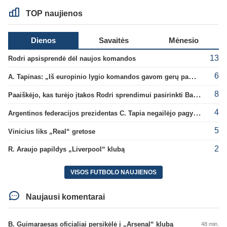
TOP naujienos
Dienos
Savaitės
Mėnesio
13
Rodri apsisprendė dėl naujos komandos
6
A. Tapinas: „Iš europinio lygio komandos gavom gerų pamokų“
8
Paaiškėjo, kas turėjo įtakos Rodri sprendimui pasirinkti Barselonos pusę
4
Argentinos federacijos prezidentas C. Tapia negailėjo pagyrų G. Infantino
5
Vinicius liks „Real“ gretose
2
R. Araujo papildys „Liverpool“ klubą
VISOS FUTBOLO NAUJIENOS
Naujausi komentarai
B. Guimaraesas oficialiai persikėlė į „Arsenal“ klubą
48 min.