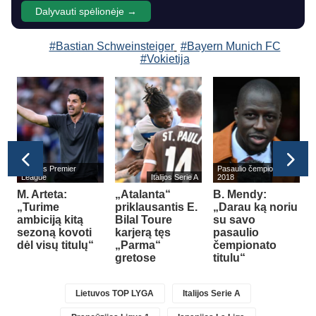
Dalyvauti spėlionėje →
#Bastian Schweinsteiger
#Bayern Munich FC
#Vokietija
Anglijos Premier
Pasaulio čempionatas
i
League
Italijos Serie A
2018
M. Arteta:
„Atalanta“
B. Mendy:
„Turime
priklausantis E.
„Darau ką noriu
ambiciją kitą
Bilal Toure
su savo
sezoną kovoti
karjerą tęs
pasaulio
s
dėl visų titulų“
„Parma“
čempionato
gretose
titulu“
Lietuvos TOP LYGA
Italijos Serie A