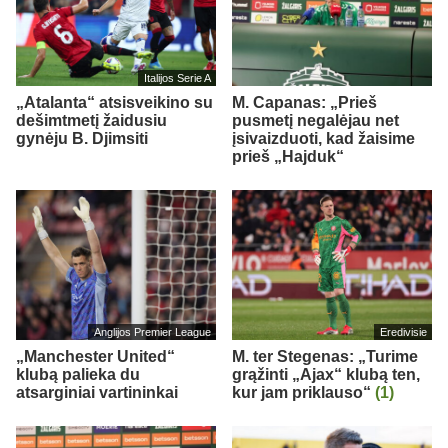
Italijos Serie A
„Atalanta“ atsisveikino su
M. Capanas: „Prieš
dešimtmetį žaidusiu
pusmetį negalėjau net
gynėju B. Djimsiti
įsivaizduoti, kad žaisime
prieš „Hajduk“
Anglijos Premier League
Eredivisie
„Manchester United“
M. ter Stegenas: „Turime
klubą palieka du
grąžinti „Ajax“ klubą ten,
atsarginiai vartininkai
kur jam priklauso“
(1)