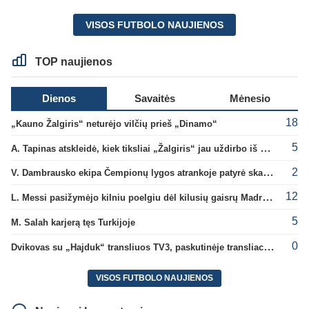
VISOS FUTBOLO NAUJIENOS
TOP naujienos
Dienos
Savaitės
Mėnesio
18
„Kauno Žalgiris“ neturėjo vilčių prieš „Dinamo“
5
A. Tapinas atskleidė, kiek tiksliai „Žalgiris“ jau uždirbo iš UEFA premijų
2
V. Dambrausko ekipa Čempionų lygos atrankoje patyrė skaudžią nesėkmę
12
L. Messi pasižymėjo kilniu poelgiu dėl kilusių gaisrų Madride
5
M. Salah karjerą tęs Turkijoje
0
Dvikovas su „Hajduk“ transliuos TV3, paskutinėje transliacijoje – nauji rekordai
VISOS FUTBOLO NAUJIENOS