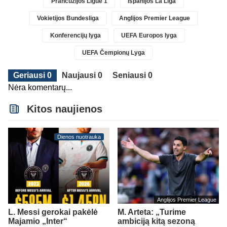
Prancūzijos Ligue 1
Ispanijos La Liga
Vokietijos Bundesliga
Anglijos Premier League
Konferencijų lyga
UEFA Europos lyga
UEFA Čempionų Lyga
Geriausi 0
Naujausi 0
Seniausi 0
Nėra komentarų...
Kitos naujienos
Dienos nuotrauka
Anglijos Premier League
L. Messi gerokai pakėlė
M. Arteta: „Turime
Majamio „Inter“
ambiciją kitą sezoną