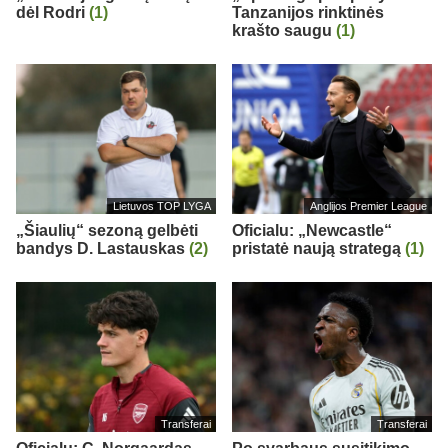
dėl Rodri
(1)
Tanzanijos rinktinės
krašto saugu
(1)
Lietuvos TOP LYGA
Anglijos Premier League
„Šiaulių“ sezoną gelbėti
Oficialu: „Newcastle“
bandys D. Lastauskas
(2)
pristatė naują strategą
(1)
Transferai
Transferai