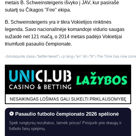
metais B. Schweinsteigeris išvyko į JAV, kur pasirašė
sutartį su Čikagos "Fire" ekipa.
B. Schweinsteigeris yra ir tikra Vokietijos rinktinės
legenda. Savo nacionalinėje komandoje vidurio saugas
sužaidė net 121 mačą, o 2014 metais padėjo Vokietijai
triumfuoti pasaulio čempionate.
<blockquote class="twitter-tweet"><p lang="en" dir="ltr">The Time has now co
⚽ Pasaulio futbolo čempionato 2026 spėlionė
Spėk rungtynių rezultatus, laimėk prizus! Prisijunk prie draugų ir
futbolo fanų spėjimų.