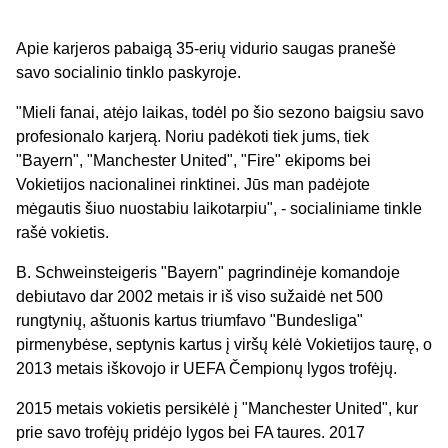
Apie karjeros pabaigą 35-erių vidurio saugas pranešė
savo socialinio tinklo paskyroje.
"Mieli fanai, atėjo laikas, todėl po šio sezono baigsiu savo
profesionalo karjerą. Noriu padėkoti tiek jums, tiek
"Bayern", "Manchester United", "Fire" ekipoms bei
Vokietijos nacionalinei rinktinei. Jūs man padėjote
mėgautis šiuo nuostabiu laikotarpiu", - socialiniame tinkle
rašė vokietis.
B. Schweinsteigeris "Bayern" pagrindinėje komandoje
debiutavo dar 2002 metais ir iš viso sužaidė net 500
rungtynių, aštuonis kartus triumfavo "Bundesliga"
pirmenybėse, septynis kartus į viršų kėlė Vokietijos taurę, o
2013 metais iškovojo ir UEFA Čempionų lygos trofėjų.
2015 metais vokietis persikėlė į "Manchester United", kur
prie savo trofėjų pridėjo lygos bei FA taures. 2017