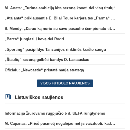
M. Arteta: „Turime ambiciją kitą sezoną kovoti dėl visų titulų“
„Atalanta“ priklausantis E. Bilal Toure karjerą tęs „Parma“ gretose
B. Mendy: „Darau ką noriu su savo pasaulio čempionato titulu“
„Barca“ jungiasi į kovą dėl Rodri
„Sporting“ pasipildys Tanzanijos rinktinės krašto saugu
„Šiaulių“ sezoną gelbėti bandys D. Lastauskas
Oficialu: „Newcastle“ pristatė naują strategą
VISOS FUTBOLO NAUJIENOS
Lietuviškos naujienos
Informacija žiūrovams rugpjūčio 6 d. UEFA rungtynėms
M. Capanas: „Prieš pusmetį negalėjau net įsivaizduoti, kad žaisime prieš „Hajduk“