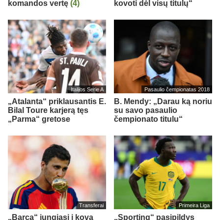
komandos vertę
(4)
kovoti dėl visų titulų“
Italijos Serie A
Pasaulio čempionatas 2018
„Atalanta“ priklausantis E.
B. Mendy: „Darau ką noriu
Bilal Toure karjerą tęs
su savo pasaulio
„Parma“ gretose
čempionato titulu“
Transferai
Primeira Liga
„Barca“ jungiasi į kovą
„Sporting“ pasipildys