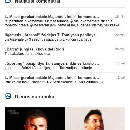
Naujausi komentarai
L. Messi gerokai pakėlė Majamio „Inter“ komandos vertę
18 min.
tai paziurek jo komentarus kitose temose 😀 visur komentarai tik apie
ronaldo ir reala 😀 nesvarbu jam i tema ar ne, sugebes ikist vis tiek kazka
Ilgametis „Arsenal“ žaidėjas T. Tomiyasu papildys „Crystal Palace“ ekipą
20 min.
Jis Arsenale tik 3 sezonus sužaidė, x z kur čia ilgametis
„Barca“ jungiasi į kovą dėl Rodri
36 min.
Tie sabakos dar snukius kisa
„Sporting“ pasipildys Tanzanijos rinktinės krašto saugu
1 val.
Irankunda žaidžia Australijos, o ne Tanzanijos rinktinėje.
L. Messi gerokai pakėlė Majamio „Inter“ komandos vertę
1 val.
Prie ko cia tas Al Nassr ir CR? Sedi skolose jau virs 200mln. :))
Dienos nuotrauka