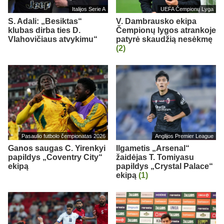
Italijos Serie A
UEFA Čempionų Lyga
S. Adali: „Besiktas“
V. Dambrausko ekipa
klubas dirba ties D.
Čempionų lygos atrankoje
Vlahovičiaus atvykimu“
patyrė skaudžią nesėkmę
(2)
Pasaulio futbolo čempionatas 2026
Anglijos Premier League
Ganos saugas C. Yirenkyi
Ilgametis „Arsenal“
papildys „Coventry City“
žaidėjas T. Tomiyasu
ekipą
papildys „Crystal Palace“
ekipą
(1)