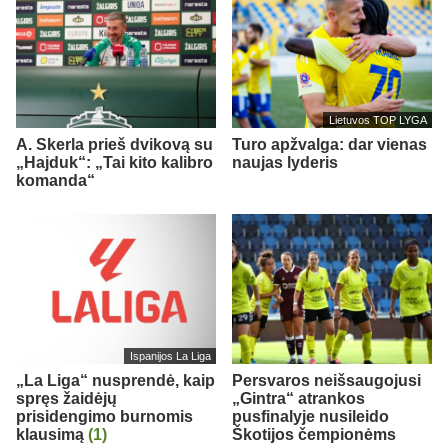
Lietuvos TOP LYGA
A. Skerla prieš dvikovą su
Turo apžvalga: dar vienas
„Hajduk“: „Tai kito kalibro
naujas lyderis
komanda“
Ispanijos La Liga
„La Liga“ nusprendė, kaip
Persvaros neišsaugojusi
spręs žaidėjų
„Gintra“ atrankos
prisidengimo burnomis
pusfinalyje nusileido
klausimą
(1)
Škotijos čempionėms