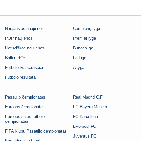
Naujausios naujienos
Čempionų lyga
POP naujienos
Premier lyga
Lietuviškos naujienos
Bundesliga
Ballon d'Or
La Liga
Futbolo tvarkarasciai
A lyga
Futbolo rezultatai
Pasaulio čempionatas
Real Madrid C.F.
Europos čempionatas
FC Bayern Munich
Europos salės futbolo
FC Barcelona
čempionatas
Liverpool FC
FIFA Klubų Pasaulio čempionatas
Juventus FC
Konfederacijų taurė