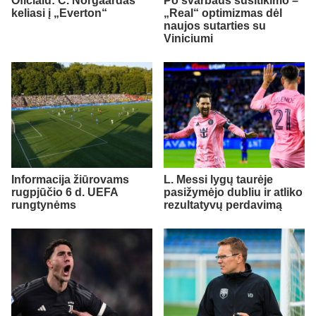
Oficialu: C. Norgaardas
Po svarbaus susitikimo –
keliasi į „Everton“
„Real“ optimizmas dėl
naujos sutarties su
Viniciumi
Informacija žiūrovams
L. Messi lygų taurėje
rugpjūčio 6 d. UEFA
pasižymėjo dubliu ir atliko
rungtynėms
rezultatyvų perdavimą