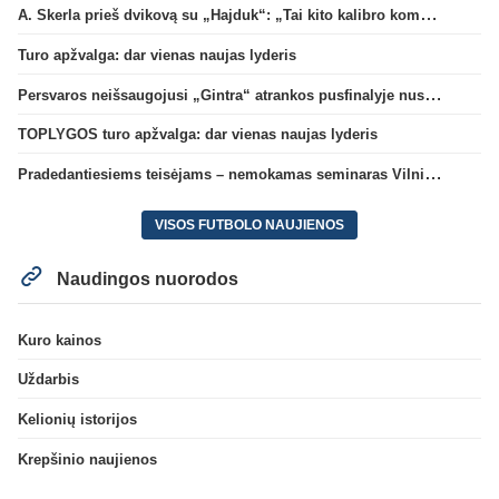
A. Skerla prieš dvikovą su „Hajduk“: „Tai kito kalibro komanda“
Turo apžvalga: dar vienas naujas lyderis
Persvaros neišsaugojusi „Gintra“ atrankos pusfinalyje nusileido Škotijos čempionėms
TOPLYGOS turo apžvalga: dar vienas naujas lyderis
Pradedantiesiems teisėjams – nemokamas seminaras Vilniuje šį penktadienį
VISOS FUTBOLO NAUJIENOS
Naudingos nuorodos
Kuro kainos
Uždarbis
Kelionių istorijos
Krepšinio naujienos