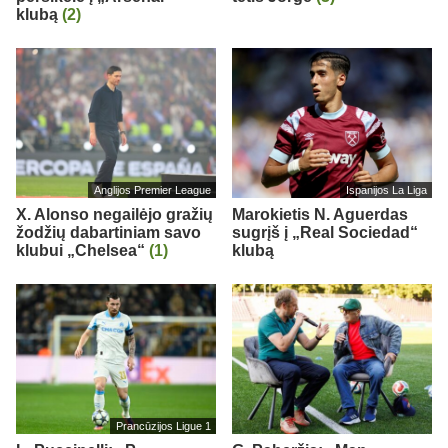
klubą
(2)
Anglijos Premier League
Ispanijos La Liga
X. Alonso negailėjo gražių
Marokietis N. Aguerdas
žodžių dabartiniam savo
sugrįš į „Real Sociedad“
klubui „Chelsea“
(1)
klubą
Prancūzijos Ligue 1