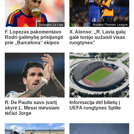
Ispanijos La Liga
Anglijos Premier League
F. Lopezas pakomentavo
X. Alonso: „R. Lavia galų
Rodri galimybę prisijungti
gale turėjo sužaisti visas
prie „Barcelona“ ekipos
rungtynes“
R. De Paulis savo įvartį
Informacija dėl bilietų į
skyrė L. Messi mirusiam
UEFA rungtynes Splite
tėčiui Jorge