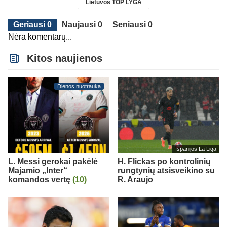
Lietuvos TOP LYGA
Geriausi 0
Naujausi 0
Seniausi 0
Nėra komentarų...
Kitos naujienos
Dienos nuotrauka
Ispanijos La Liga
L. Messi gerokai pakėlė
H. Flickas po kontrolinių
Majamio „Inter“
rungtynių atsisveikino su
komandos vertę
(10)
R. Araujo