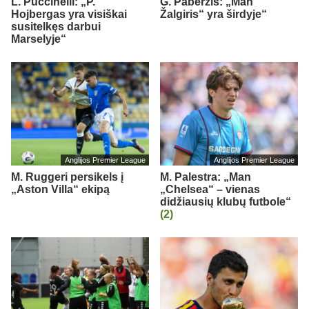
L. Puccinelli: „P.
G. Paberžis: „Man
Hojbergas yra visiškai
Žalgiris“ yra širdyje“
susitelkęs darbui
Marselyje“
Anglijos Premier League
Anglijos Premier League
M. Ruggeri persikels į
M. Palestra: „Man
„Aston Villa“ ekipą
„Chelsea“ – vienas
didžiausių klubų futbole“
(2)