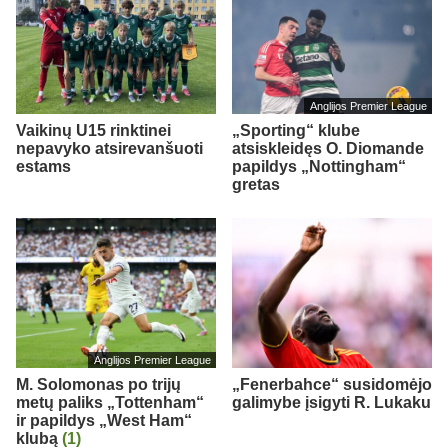
Anglijos Premier League
Vaikinų U15 rinktinei
„Sporting“ klube
nepavyko atsirevanšuoti
atsiskleidęs O. Diomande
estams
papildys „Nottingham“
gretas
Anglijos Premier League
M. Solomonas po trijų
„Fenerbahce“ susidomėjo
metų paliks „Tottenham“
galimybe įsigyti R. Lukaku
ir papildys „West Ham“
klubą
(1)