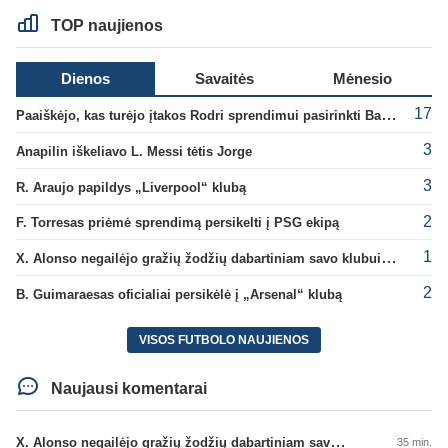
TOP naujienos
Dienos
Savaitės
Mėnesio
17
Paaiškėjo, kas turėjo įtakos Rodri sprendimui pasirinkti Barselonos pusę
3
Anapilin iškeliavo L. Messi tėtis Jorge
3
R. Araujo papildys „Liverpool“ klubą
2
F. Torresas priėmė sprendimą persikelti į PSG ekipą
1
X. Alonso negailėjo gražių žodžių dabartiniam savo klubui „Chelsea“
2
B. Guimaraesas oficialiai persikėlė į „Arsenal“ klubą
VISOS FUTBOLO NAUJIENOS
Naujausi komentarai
X. Alonso negailėjo gražių žodžių dabartiniam savo klubui „Chelsea“
35 min.