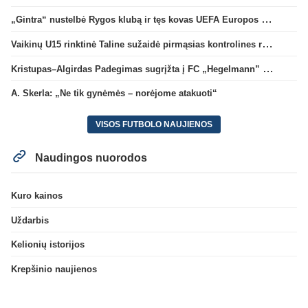
„Gintra“ nustelbė Rygos klubą ir tęs kovas UEFA Europos taurės atrankoje
Vaikinų U15 rinktinė Taline sužaidė pirmąsias kontrolines rungtynes
Kristupas–Algirdas Padegimas sugrįžta į FC „Hegelmann” B sudėtį
A. Skerla: „Ne tik gynėmės – norėjome atakuoti“
VISOS FUTBOLO NAUJIENOS
Naudingos nuorodos
Kuro kainos
Uždarbis
Kelionių istorijos
Krepšinio naujienos