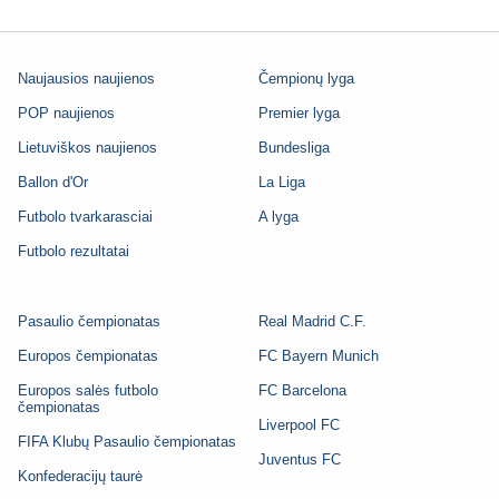
Naujausios naujienos
Čempionų lyga
POP naujienos
Premier lyga
Lietuviškos naujienos
Bundesliga
Ballon d'Or
La Liga
Futbolo tvarkarasciai
A lyga
Futbolo rezultatai
Pasaulio čempionatas
Real Madrid C.F.
Europos čempionatas
FC Bayern Munich
Europos salės futbolo
FC Barcelona
čempionatas
Liverpool FC
FIFA Klubų Pasaulio čempionatas
Juventus FC
Konfederacijų taurė