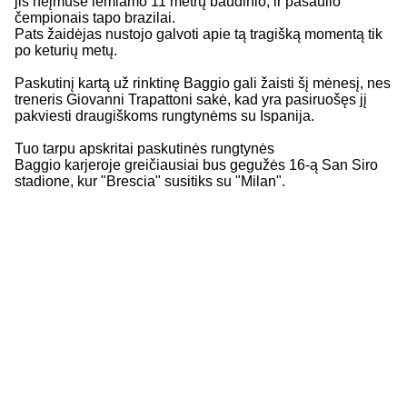
jis neįmušė lemiamo 11 metrų baudinio, ir pasaulio
čempionais tapo brazilai.
Pats žaidėjas nustojo galvoti apie tą tragišką momentą tik
po keturių metų.
Paskutinį kartą už rinktinę Baggio gali žaisti šį mėnesį, nes
treneris Giovanni Trapattoni sakė, kad yra pasiruošęs jį
pakviesti draugiškoms rungtynėms su Ispanija.
Tuo tarpu apskritai paskutinės rungtynės
Baggio karjeroje greičiausiai bus gegužės 16-ą San Siro
stadione, kur "Brescia" susitiks su "Milan".