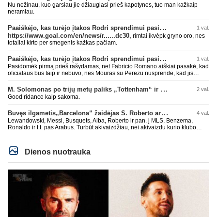
Nu nežinau, kuo garsiau jie džiaugiasi prieš kapotynes, tuo man kažkaip
neramiau.
Paaiškėjo, kas turėjo įtakos Rodri sprendimui pasirinkti Barselonos pusę
1 val.
https://www.goal.com/en/news/r......dc30,
rimtai įkvėpk gryno oro, nes
totaliai kirto per smegenis kažkas pačiam.
Paaiškėjo, kas turėjo įtakos Rodri sprendimui pasirinkti Barselonos pusę
1 val.
Pasidomėk pirmą prieš rašydamas, net Fabricio Romano aiškiai pasakė, kad
oficialaus bus taip ir nebuvo, nes Mouras su Perezu nusprendė, kad jis
nereikalingas. Niekur nebuvo skelbta. Dar plius gemini paprašiau, kad
surasti info ar buvo oficialus bid. Atsakymas: Ne, oficialaus raštiško
M. Solomonas po trijų metų paliks „Tottenham“ ir papildys „West Ham“ klubą
2 val.
pasiūlymo (official bid) Madrido „Real“ Mančesterio „City“ klubui už Rodri dar
Good ridance kaip sakoma.
nepateikė. ​Nors žiniasklaidoje (pvz., The Athletic, Diario AS) garsiai kalbama
apie „Real“ susidomėjimą ir pradėtus pradinius veiksmus bei derybinius
Buvęs ilgametis„Barcelona“ žaidėjas S. Roberto artėja link persikėlimo į MLS
4 val.
kontaktus su žaidėjo stovykla ar „City“ vadovais, oficialus formalus
pasiūlymas iki šiol nėra registruotas. ​Ispanijos gigantai tikrina situaciją ir
Lewandowski, Messi, Busquets, Alba, Roberto ir pan. į MLS, Benzema,
vertina galimybes, tačiau kol kas viskas vyksta tik žvalgybos ir neoficialių
Ronaldo ir t.t. pas Arabus. Turbūt akivaizdžiau, nei akivaizdu kurio klubo
derybų lygmenyje. Tai gal nebesidaryk sau gėdos ir kaip sakei "vyriškai
žaidėjų labiai myli pinigėlius, o ne žaidimą. Gal todėl ir tų laimėjimų
nuryk tiesą" ir patylėk, nes esi neteisus. Čiao!
paskutiniu me tu ne tiek daug.
Dienos nuotrauka