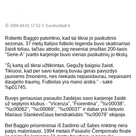
2004-04-01 17:52
© Eurofootball.lt
Roberto Baggio patvirtino, kad tai tikrai jo paskutinis
sezonas. 37 metų Italijos futbolo legenda buvo skatinamas
žaisti toliau, tačiau atrodo, jog neseniai įmuštas 200-tasis
"Serie-A" įvartis karjeroje buvo vienas paskutinių jo tikslų.
"Šį kartą aš tikrai užtikrintas. Gegužę baigsiu žaisti.
Tikiuosi, kad per savo karjerą buvau geras pavyzdys
jauniems žmonėms, nes niekada nepasidaviau, nepaisaint
daugelio traumų. Futbolas yra mano aistra." - sakė
%p01745.
Buvęs geriausias pasaulio žaidėjas savo karjeroje žaidė
už septynis klubus - "Vicenza", "Fiorentina", "%c00038",
"%c00062", "%c00069", "%c00037" ir dabar yra lietuvio
Mariaus Stankevičiaus bendraklubis "%c00079" ekipoje.
Bet Baggio prisiminimai iš žaidimo už šalies rinktinę nėra
patys maloniausi. 1994 metais Pasaulio Čempionato finale