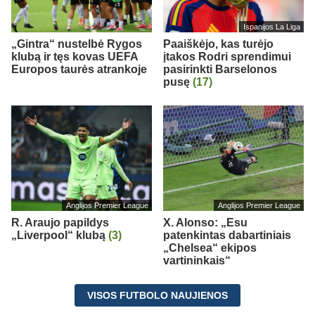
Ispanijos La Liga
„Gintra“ nustelbė Rygos
Paaiškėjo, kas turėjo
klubą ir tęs kovas UEFA
įtakos Rodri sprendimui
Europos taurės atrankoje
pasirinkti Barselonos
pusę
(17)
Anglijos Premier League
Anglijos Premier League
R. Araujo papildys
X. Alonso: „Esu
„Liverpool“ klubą
(3)
patenkintas dabartiniais
„Chelsea“ ekipos
vartininkais“
VISOS FUTBOLO NAUJIENOS