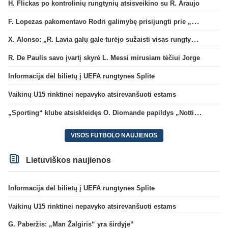
H. Flickas po kontrolinių rungtynių atsisveikino su R. Araujo
F. Lopezas pakomentavo Rodri galimybę prisijungti prie „Barcelona“ ekipos
X. Alonso: „R. Lavia galų gale turėjo sužaisti visas rungtynes“
R. De Paulis savo įvartį skyrė L. Messi mirusiam tėčiui Jorge
Informacija dėl bilietų į UEFA rungtynes Splite
Vaikinų U15 rinktinei nepavyko atsirevanšuoti estams
„Sporting“ klube atsiskleidęs O. Diomande papildys „Nottingham“ gretas
VISOS FUTBOLO NAUJIENOS
Lietuviškos naujienos
Informacija dėl bilietų į UEFA rungtynes Splite
Vaikinų U15 rinktinei nepavyko atsirevanšuoti estams
G. Paberžis: „Man Žalgiris“ yra širdyje“