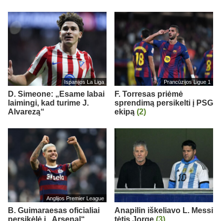
Ispanijos La Liga
Prancūzijos Ligue 1
D. Simeone: „Esame labai
F. Torresas priėmė
laimingi, kad turime J.
sprendimą persikelti į PSG
Alvarezą“
ekipą
(2)
Anglijos Premier League
B. Guimaraesas oficialiai
Anapilin iškeliavo L. Messi
persikėlė į „Arsenal“
tėtis Jorge
(3)