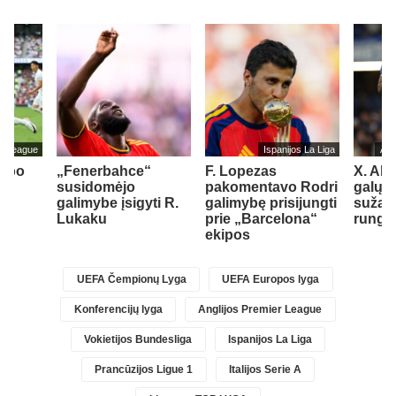
er League
Ispanijos La Liga
Ang
s po
„Fenerbahce“
F. Lopezas
X. Alo
iks
susidomėjo
pakomentavo Rodri
galų g
r
galimybe įsigyti R.
galimybę prisijungti
sužais
st
Lukaku
prie „Barcelona“
rungt
1)
ekipos
UEFA Čempionų Lyga
UEFA Europos lyga
Konferencijų lyga
Anglijos Premier League
Vokietijos Bundesliga
Ispanijos La Liga
Prancūzijos Ligue 1
Italijos Serie A