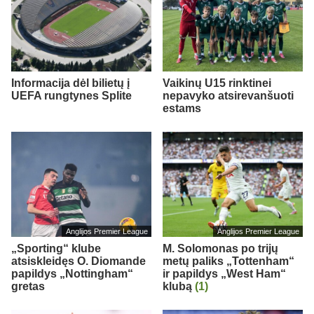
Informacija dėl bilietų į
Vaikinų U15 rinktinei
UEFA rungtynes Splite
nepavyko atsirevanšuoti
estams
Anglijos Premier League
Anglijos Premier League
„Sporting“ klube
M. Solomonas po trijų
atsiskleidęs O. Diomande
metų paliks „Tottenham“
papildys „Nottingham“
ir papildys „West Ham“
gretas
klubą
(1)