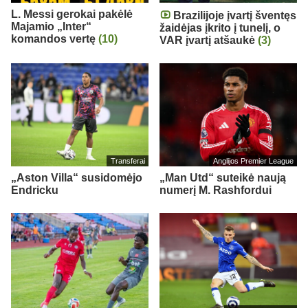
L. Messi gerokai pakėlė
Brazilijoje įvartį šventęs
Majamio „Inter“
žaidėjas įkrito į tunelį, o
komandos vertę
(10)
VAR įvartį atšaukė
(3)
Transferai
Anglijos Premier League
„Aston Villa“ susidomėjo
„Man Utd“ suteikė naują
Endricku
numerį M. Rashfordui