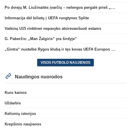
Po dviejų M. Liužinaitės įvarčių – nelengva pergalė prieš „Bangą“
Informacija dėl bilietų į UEFA rungtynes Splite
Vaikinų U15 rinktinei nepavyko atsirevanšuoti estams
G. Paberžis: „Man Žalgiris“ yra širdyje“
„Gintra“ nustelbė Rygos klubą ir tęs kovas UEFA Europos taurės atrankoje
VISOS FUTBOLO NAUJIENOS
Naudingos nuorodos
Kuro kainos
Uždarbis
Kelionių istorijos
Krepšinio naujienos