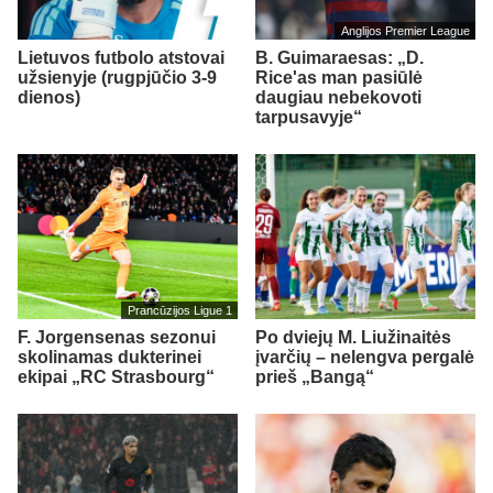
Anglijos Premier League
Lietuvos futbolo atstovai
B. Guimaraesas: „D.
užsienyje (rugpjūčio 3-9
Rice'as man pasiūlė
dienos)
daugiau nebekovoti
tarpusavyje“
Prancūzijos Ligue 1
F. Jorgensenas sezonui
Po dviejų M. Liužinaitės
skolinamas dukterinei
įvarčių – nelengva pergalė
ekipai „RC Strasbourg“
prieš „Bangą“