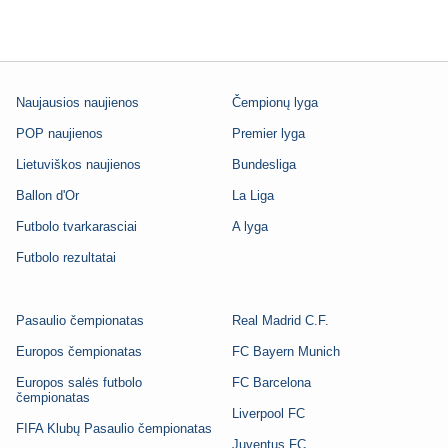
Naujausios naujienos
Čempionų lyga
POP naujienos
Premier lyga
Lietuviškos naujienos
Bundesliga
Ballon d'Or
La Liga
Futbolo tvarkarasciai
A lyga
Futbolo rezultatai
Pasaulio čempionatas
Real Madrid C.F.
Europos čempionatas
FC Bayern Munich
Europos salės futbolo
FC Barcelona
čempionatas
Liverpool FC
FIFA Klubų Pasaulio čempionatas
Juventus FC