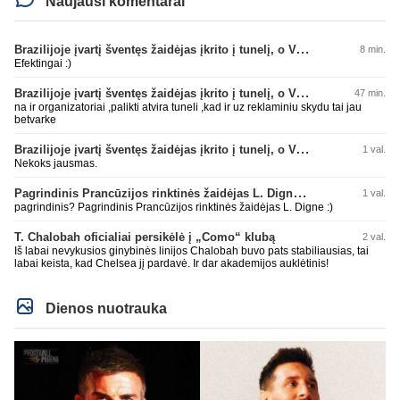
Naujausi komentarai
Brazilijoje įvartį šventęs žaidėjas įkrito į tunelį, o VAR įvartį atšaukė
8 min.
Efektingai :)
Brazilijoje įvartį šventęs žaidėjas įkrito į tunelį, o VAR įvartį atšaukė
47 min.
na ir organizatoriai ,palikti atvira tuneli ,kad ir uz reklaminiu skydu tai jau
betvarke
Brazilijoje įvartį šventęs žaidėjas įkrito į tunelį, o VAR įvartį atšaukė
1 val.
Nekoks jausmas.
Pagrindinis Prancūzijos rinktinės žaidėjas L. Digne papildė PSG gretas
1 val.
pagrindinis? Pagrindinis Prancūzijos rinktinės žaidėjas L. Digne :)
T. Chalobah oficialiai persikėlė į „Como“ klubą
2 val.
Iš labai nevykusios ginybinės linijos Chalobah buvo pats stabiliausias, tai
labai keista, kad Chelsea jį pardavė. Ir dar akademijos auklėtinis!
Dienos nuotrauka