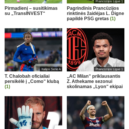
Prancūzijos Ligue 1
Pirmadienį – susitikimas
Pagrindinis Prancūzijos
su „TransINVEST“
rinktinės žaidėjas L. Digne
papildė PSG gretas
(1)
Italijos Serie A
Prancūzijos Ligue 1
T. Chalobah oficialiai
„AC Milan“ priklausantis
persikėlė į „Como“ klubą
Z. Athekame sezonui
(1)
skolinamas „Lyon“ ekipai