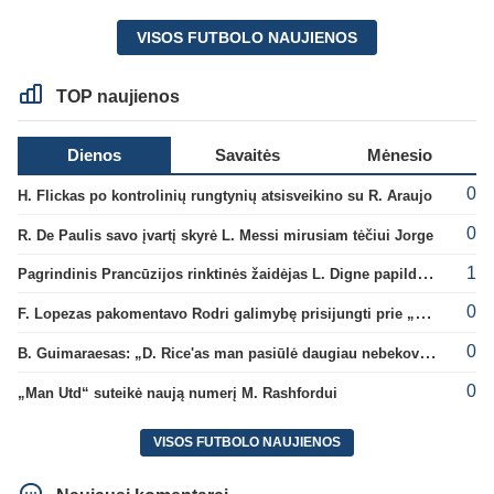
VISOS FUTBOLO NAUJIENOS
TOP naujienos
Dienos
Savaitės
Mėnesio
0
H. Flickas po kontrolinių rungtynių atsisveikino su R. Araujo
0
R. De Paulis savo įvartį skyrė L. Messi mirusiam tėčiui Jorge
1
Pagrindinis Prancūzijos rinktinės žaidėjas L. Digne papildė PSG gretas
0
F. Lopezas pakomentavo Rodri galimybę prisijungti prie „Barcelona“ ekipos
0
B. Guimaraesas: „D. Rice'as man pasiūlė daugiau nebekovoti tarpusavyje“
0
„Man Utd“ suteikė naują numerį M. Rashfordui
VISOS FUTBOLO NAUJIENOS