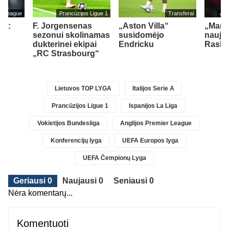
er League
Prancūzijos Ligue 1
Transferai
Ang
as:
F. Jorgensenas
„Aston Villa“
„Man 
man
sezonui skolinamas
susidomėjo
naują 
iau
dukterinei ekipai
Endricku
Rashf
„RC Strasbourg“
Lietuvos TOP LYGA
Italijos Serie A
Prancūzijos Ligue 1
Ispanijos La Liga
Vokietijos Bundesliga
Anglijos Premier League
Konferencijų lyga
UEFA Europos lyga
UEFA Čempionų Lyga
Geriausi 0
Naujausi 0
Seniausi 0
Nėra komentarų...
Komentuoti