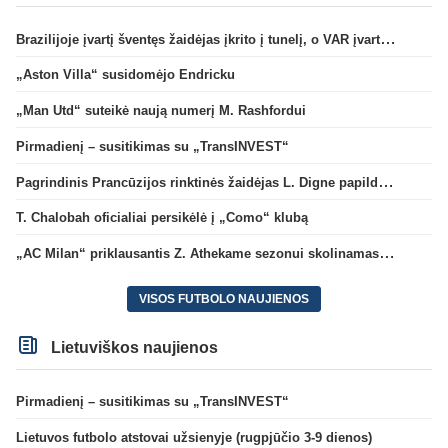
Brazilijoje įvartį šventęs žaidėjas įkrito į tunelį, o VAR įvartį atšaukė
„Aston Villa“ susidomėjo Endricku
„Man Utd“ suteikė naują numerį M. Rashfordui
Pirmadienį – susitikimas su „TransINVEST“
Pagrindinis Prancūzijos rinktinės žaidėjas L. Digne papildė PSG gretas
T. Chalobah oficialiai persikėlė į „Como“ klubą
„AC Milan“ priklausantis Z. Athekame sezonui skolinamas „Lyon“ ekipai
VISOS FUTBOLO NAUJIENOS
Lietuviškos naujienos
Pirmadienį – susitikimas su „TransINVEST“
Lietuvos futbolo atstovai užsienyje (rugpjūčio 3-9 dienos)