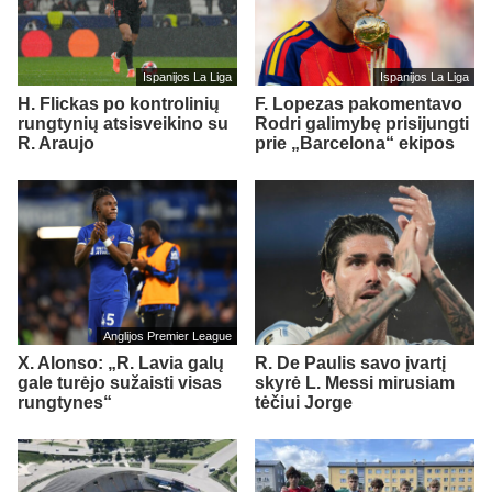
Ispanijos La Liga
Ispanijos La Liga
H. Flickas po kontrolinių
F. Lopezas pakomentavo
rungtynių atsisveikino su
Rodri galimybę prisijungti
R. Araujo
prie „Barcelona“ ekipos
Anglijos Premier League
X. Alonso: „R. Lavia galų
R. De Paulis savo įvartį
gale turėjo sužaisti visas
skyrė L. Messi mirusiam
rungtynes“
tėčiui Jorge