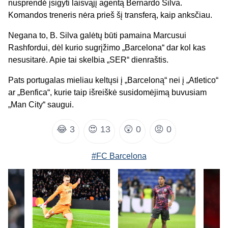
nusprendė įsigyti laisvąjį agentą Bernardo Silva.
Komandos treneris nėra prieš šį transferą, kaip anksčiau.
Negana to, B. Silva galėtų būti pamaina Marcusui
Rashfordui, dėl kurio sugrįžimo „Barcelona“ dar kol kas
nesusitarė. Apie tai skelbia „SER“ dienraštis.
Pats portugalas mieliau keltųsi į „Barceloną“ nei į „Atletico“
ar „Benfica“, kurie taip išreiškė susidomėjimą buvusiam
„Man City“ saugui.
😂
3
😍
13
😲
0
😡
0
#FC Barcelona