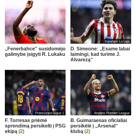
Ispanijos La Liga
„Fenerbahce“ susidomėjo
D. Simeone: „Esame labai
galimybe įsigyti R. Lukaku
laimingi, kad turime J.
Alvarezą“
Prancūzijos Ligue 1
Anglijos Premier League
F. Torresas priėmė
B. Guimaraesas oficialiai
sprendimą persikelti į PSG
persikėlė į „Arsenal“
ekipą
(2)
klubą
(2)