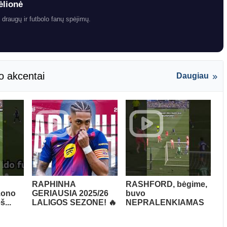
ėlionė
 draugų ir futbolo fanų spėjimų.
o akcentai
Daugiau
RAPHINHA
RASHFORD, bėgime,
zono
GERIAUSIA 2025/26
buvo
š...
LALIGOS SEZONE! 🔥
NEPRALENKIAMAS