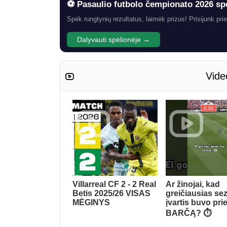
⚽ Pasaulio futbolo čempionato 2026 sp
Spėk rungtynių rezultatus, laimėk prizus! Prisijunk prie
Dalyvauti spėlionėje →
Vide
Villarreal CF 2 - 2 Real
Ar žinojai, kad
Betis 2025/26 VISAS
greičiausias se
MĖGINYS
įvartis buvo prie
BARČĄ? ⏱️