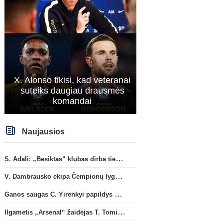
X. Alonso tikisi, kad veteranai
suteiks daugiau drausmės
komandai
Naujausios
S. Adali: „Besiktas“ klubas dirba ties D. Vlahovičiaus atvykimu“
V. Dambrausko ekipa Čempionų lygos atrankoje patyrė skaudžią nesėkmę
Ganos saugas C. Yirenkyi papildys „Coventry City“ ekipą
Ilgametis „Arsenal“ žaidėjas T. Tomiyasu papildys „Crystal Palace“ ekipą