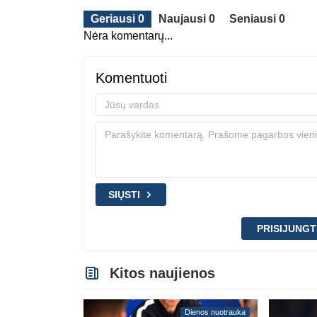
Geriausi 0
Naujausi 0
Seniausi 0
Nėra komentarų...
Komentuoti
SIŲSTI
PRISIJUNGT
Kitos naujienos
Dienos nuotrauka