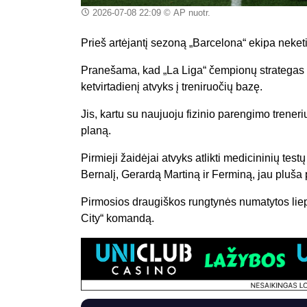
2026-07-08 22:09
© AP nuotr.
Prieš artėjantį sezoną „Barcelona“ ekipa neketi
Pranešama, kad „La Liga“ čempionų strategas Ha
ketvirtadienį atvyks į treniruočių bazę.
Jis, kartu su naujuoju fizinio parengimo tren
planą.
Pirmieji žaidėjai atvyks atlikti medicininių testų
Bernalį, Gerardą Martiną ir Ferminą, jau pluša 
Pirmosios draugiškos rungtynės numatytos liep
City“ komandą.