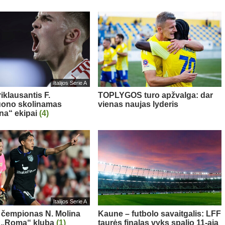
Italijos Serie A
iklausantis F.
TOPLYGOS turo apžvalga: dar
uono skolinamas
vienas naujas lyderis
ina“ ekipai
(4)
Italijos Serie A
 čempionas N. Molina
Kaune – futbolo savaitgalis: LFF
s „Roma“ klubą
(1)
taurės finalas vyks spalio 11-ąją