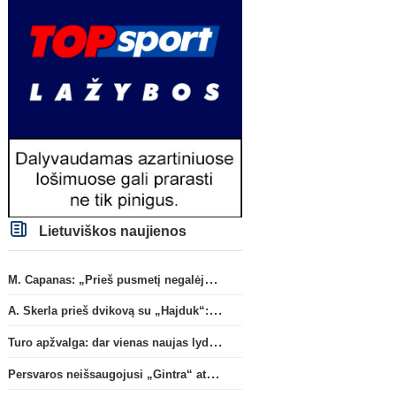
Lietuviškos naujienos
M. Capanas: „Prieš pusmetį negalėjau net įsivaizduoti, kad žaisime prieš „Hajduk“
A. Skerla prieš dvikovą su „Hajduk“: „Tai kito kalibro komanda“
Turo apžvalga: dar vienas naujas lyderis
Persvaros neišsaugojusi „Gintra“ atrankos pusfinalyje nusileido Škotijos čempionėms