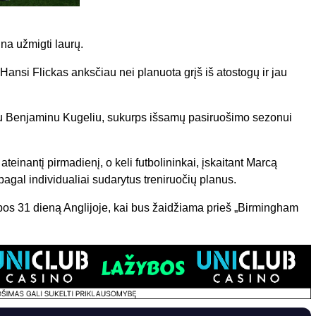
na užmigti laurų.
nsi Flickas anksčiau nei planuota grįš iš atostogų ir jau
eriu Benjaminu Kugeliu, sukurps išsamų pasiruošimo sezonui
 ateinantį pirmadienį, o keli futbolininkai, įskaitant Marcą
pagal individualiai sudarytus treniruočių planus.
os 31 dieną Anglijoje, kai bus žaidžiama prieš „Birmingham