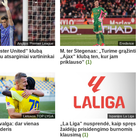
Anglijos Premier League
Eredivisie
ter United“ klubą
M. ter Stegenas: „Turime grąžinti
u atsarginiai vartininkai
„Ajax“ klubą ten, kur jam
priklauso“
(1)
Lietuvos TOP LYGA
Ispanijos La Liga
valga: dar vienas
„La Liga“ nusprendė, kaip spręs
yderis
žaidėjų prisidengimo burnomis
klausimą
(1)