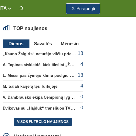
ITA
Prisijungti
TOP naujienos
Dienos
Savaitės
Mėnesio
18
„Kauno Žalgiris“ neturėjo vilčių prieš „Dinamo“
4
A. Tapinas atskleidė, kiek tiksliai „Žalgiris“ jau uždirbo iš UEFA premijų
13
L. Messi pasižymėjo kliniu poelgiu dėl kilusių gaisrų Madride
4
M. Salah karjerą tęs Turkijoje
0
V. Dambrausko ekipa Čempionų lygos atrankoje patyrė skaudžią nesėkmę
0
Dvikovas su „Hajduk“ transliuos TV3, paskutinėje transliacijoje – nauji rekordai
VISOS FUTBOLO NAUJIENOS