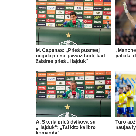
M. Capanas: „Prieš pusmetį
„Manches
negalėjau net įsivaizduoti, kad
palieka d
žaisime prieš „Hajduk“
A. Skerla prieš dvikovą su
Turo apž
„Hajduk“: „Tai kito kalibro
naujas l
komanda“