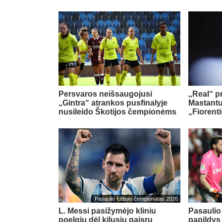
Persvaros neišsaugojusi
„Real“ pr
„Gintra“ atrankos pusfinalyje
Mastant
nusileido Škotijos čempionėms
„Fiorent
Pasaulio futbolo čempionatas 2026
L. Messi pasižymėjo kliniu
Pasaulio
poelgiu dėl kilusių gaisrų
papildy