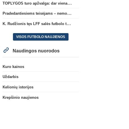
TOPLYGOS turo apžvalga: dar vienas naujas lyderis
Pradedantiesiems teisėjams – nemokamas seminaras Vilniuje šį penktadienį
K. Rudžionis tęs LFF salės futbolo techninio direktoriaus veiklą
VISOS FUTBOLO NAUJIENOS
Naudingos nuorodos
Kuro kainos
Uždarbis
Kelionių istorijos
Krepšinio naujienos