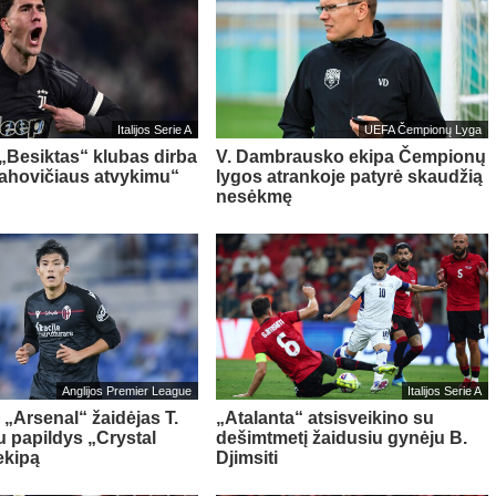
Italijos Serie A
UEFA Čempionų Lyga
 „Besiktas“ klubas dirba
V. Dambrausko ekipa Čempionų
Vlahovičiaus atvykimu“
lygos atrankoje patyrė skaudžią
nesėkmę
Anglijos Premier League
Italijos Serie A
 „Arsenal“ žaidėjas T.
„Atalanta“ atsisveikino su
 papildys „Crystal
dešimtmetį žaidusiu gynėju B.
ekipą
Djimsiti