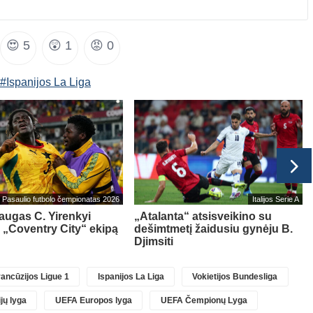
😍
5
😲
1
😡
0
#Ispanijos La Liga
Pasaulio futbolo čempionatas 2026
Italijos Serie A
ugas C. Yirenkyi
„Atalanta“ atsisveikino su
 „Coventry City“ ekipą
dešimtmetį žaidusiu gynėju B.
Djimsiti
ancūzijos Ligue 1
Ispanijos La Liga
Vokietijos Bundesliga
jų lyga
UEFA Europos lyga
UEFA Čempionų Lyga