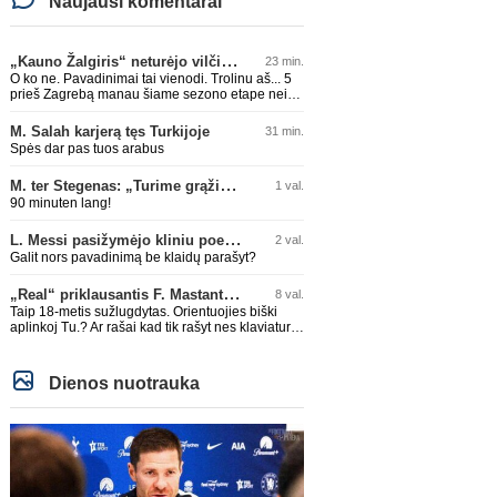
Naujausi komentarai
„Kauno Žalgiris“ neturėjo vilčių prieš „Dinamo“
23 min.
O ko ne. Pavadinimai tai vienodi. Trolinu aš... 5
prieš Zagrebą manau šiame sezono etape nei
Barca, nei Bayern, nei koks Arsenal neatloštų
M. Salah karjerą tęs Turkijoje
31 min.
Spės dar pas tuos arabus
M. ter Stegenas: „Turime grąžinti „Ajax“ klubą ten, kur jam priklauso“
1 val.
90 minuten lang!
L. Messi pasižymėjo kliniu poelgiu dėl kilusių gaisrų Madride
2 val.
Galit nors pavadinimą be klaidų parašyt?
„Real“ priklausantis F. Mastantuono skolinamas „Fiorentina“ ekipai
8 val.
Taip 18-metis sužlugdytas. Orientuojies biški
aplinkoj Tu.? Ar rašai kad tik rašyt nes klaviaturą
mama nupirko?
Dienos nuotrauka