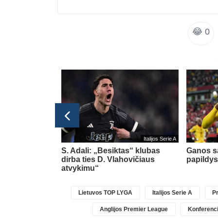
😂
0
Lietuvos TOP LYGA
Italijos Serie A
ar vienas
S. Adali: „Besiktas“ klubas
Ganos sa
dirba ties D. Vlahovičiaus
papildys
atvykimu“
Lietuvos TOP LYGA
Italijos Serie A
Pr
Anglijos Premier League
Konferenci