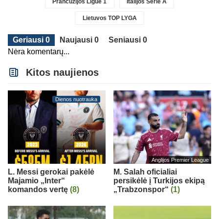
Prancūzijos Ligue 1
Italijos Serie A
Lietuvos TOP LYGA
Geriausi 0
Naujausi 0
Seniausi 0
Nėra komentarų...
Kitos naujienos
Dienos nuotrauka
Anglijos Premier League
L. Messi gerokai pakėlė
M. Salah oficialiai
Majamio „Inter“
persikėlė į Turkijos ekipą
komandos vertę
(8)
„Trabzonspor“
(1)