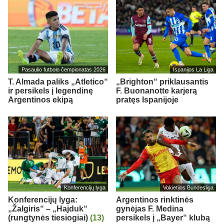
Pasaulio futbolo čempionatas 2026
Ispanijos La Liga
T. Almada paliks „Atletico“
„Brighton“ priklausantis
ir persikels į legendinę
F. Buonanotte karjerą
Argentinos ekipą
pratęs Ispanijoje
Konferencijų lyga
Vokietijos Bundesliga
Konferencijų lyga:
Argentinos rinktinės
„Žalgiris“ – „Hajduk“
gynėjas F. Medina
(rungtynės tiesiogiai)
(13)
persikels į „Bayer“ klubą