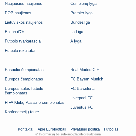
Naujausios naujienos
Čempionų lyga
POP naujienos
Premier lyga
Lietuviškos naujienos
Bundesliga
Ballon d'Or
La Liga
Futbolo tvarkarasciai
A lyga
Futbolo rezultatai
Pasaulio čempionatas
Real Madrid C.F.
Europos čempionatas
FC Bayern Munich
Europos salės futbolo
FC Barcelona
čempionatas
Liverpool FC
FIFA Klubų Pasaulio čempionatas
Juventus FC
Konfederacijų taurė
Kontaktai
Apie Eurofootball
Privatumo politika
Futbolas
© Informaciją be sutikimo platinti draudžiama