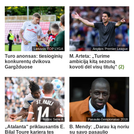
Lietuvos TOP LYGA
Anglijos Premier League
Turo anonsas: tiesioginių
M. Arteta: „Turime
konkurentų dvikova
ambiciją kitą sezoną
Gargžduose
kovoti dėl visų titulų“
(2)
Italijos Serie A
Pasaulio čempionatas 2018
„Atalanta“ priklausantis E.
B. Mendy: „Darau ką noriu
Bilal Toure karjerą tęs
su savo pasaulio