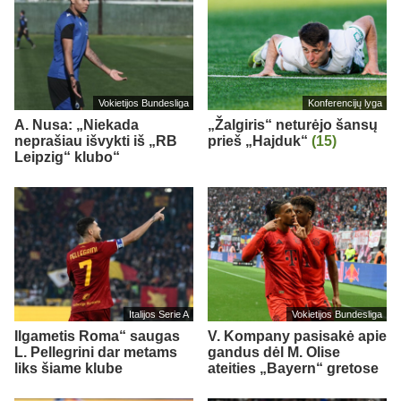
Vokietijos Bundesliga
Konferencijų lyga
A. Nusa: „Niekada
„Žalgiris“ neturėjo šansų
neprašiau išvykti iš „RB
prieš „Hajduk“
(15)
Leipzig“ klubo“
Italijos Serie A
Vokietijos Bundesliga
Ilgametis Roma“ saugas
V. Kompany pasisakė apie
L. Pellegrini dar metams
gandus dėl M. Olise
liks šiame klube
ateities „Bayern“ gretose