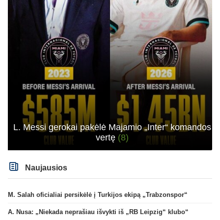
L. Messi gerokai pakėlė Majamio „Inter“ komandos
vertę
(8)
Naujausios
M. Salah oficialiai persikėlė į Turkijos ekipą „Trabzonspor“
A. Nusa: „Niekada neprašiau išvykti iš „RB Leipzig“ klubo“