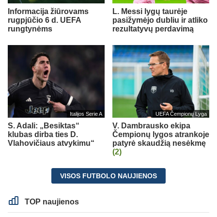
Informacija žiūrovams
L. Messi lygų taurėje
rugpjūčio 6 d. UEFA
pasižymėjo dubliu ir atliko
rungtynėms
rezultatyvų perdavimą
Italijos Serie A
UEFA Čempionų Lyga
S. Adali: „Besiktas“
V. Dambrausko ekipa
klubas dirba ties D.
Čempionų lygos atrankoje
Vlahovičiaus atvykimu“
patyrė skaudžią nesėkmę
(2)
VISOS FUTBOLO NAUJIENOS
TOP naujienos