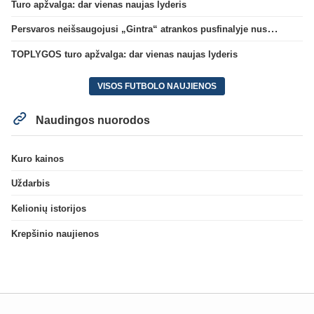
Turo apžvalga: dar vienas naujas lyderis
Persvaros neišsaugojusi „Gintra“ atrankos pusfinalyje nusileido Škotijos čempionėms
TOPLYGOS turo apžvalga: dar vienas naujas lyderis
VISOS FUTBOLO NAUJIENOS
Naudingos nuorodos
Kuro kainos
Uždarbis
Kelionių istorijos
Krepšinio naujienos