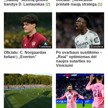
bandys D. Lastauskas
(2)
pristatė naują strategą
(1)
Transferai
Transferai
Oficialu: C. Norgaardas
Po svarbaus susitikimo –
keliasi į „Everton“
„Real“ optimizmas dėl
naujos sutarties su
Viniciumi