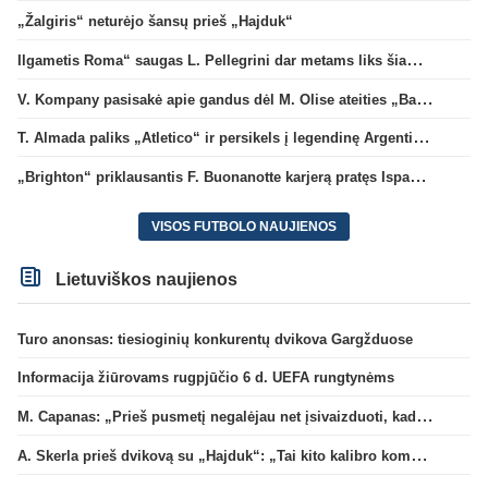
„Žalgiris“ neturėjo šansų prieš „Hajduk“
Ilgametis Roma“ saugas L. Pellegrini dar metams liks šiame klube
V. Kompany pasisakė apie gandus dėl M. Olise ateities „Bayern“ gretose
T. Almada paliks „Atletico“ ir persikels į legendinę Argentinos ekipą
„Brighton“ priklausantis F. Buonanotte karjerą pratęs Ispanijoje
VISOS FUTBOLO NAUJIENOS
Lietuviškos naujienos
Turo anonsas: tiesioginių konkurentų dvikova Gargžduose
Informacija žiūrovams rugpjūčio 6 d. UEFA rungtynėms
M. Capanas: „Prieš pusmetį negalėjau net įsivaizduoti, kad žaisime prieš „Hajduk“
A. Skerla prieš dvikovą su „Hajduk“: „Tai kito kalibro komanda“