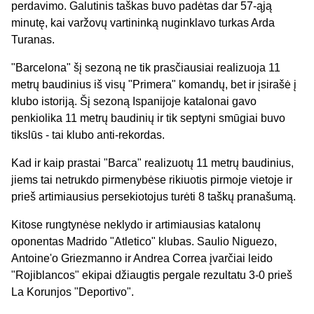
perdavimo. Galutinis taškas buvo padėtas dar 57-ąją
minutę, kai varžovų vartininką nuginklavo turkas Arda
Turanas.
"Barcelona" šį sezoną ne tik prasčiausiai realizuoja 11
metrų baudinius iš visų "Primera" komandų, bet ir įsirašė į
klubo istoriją. Šį sezoną Ispanijoje katalonai gavo
penkiolika 11 metrų baudinių ir tik septyni smūgiai buvo
tikslūs - tai klubo anti-rekordas.
Kad ir kaip prastai "Barca" realizuotų 11 metrų baudinius,
jiems tai netrukdo pirmenybėse rikiuotis pirmoje vietoje ir
prieš artimiausius persekiotojus turėti 8 taškų pranašumą.
Kitose rungtynėse neklydo ir artimiausias katalonų
oponentas Madrido "Atletico" klubas. Saulio Niguezo,
Antoine'o Griezmanno ir Andrea Correa įvarčiai leido
"Rojiblancos" ekipai džiaugtis pergale rezultatu 3-0 prieš
La Korunjos "Deportivo".