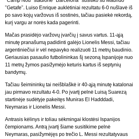
"Camp Nou" stadione "Barcelona" susitiko su Madrido
"Getafe". Luiso Enrique auklėtiniai rezultatu 6-0 nušlavė iš
po savo kojų varžovus iš sostinės, tačiau pasiekė rekordą,
kurį vargu ar norės kada pagerinti.
Mačas prasidėjo varžovų įvarčių į savus vartus. 11-ąją
minutę pranašumą padidinti galėjo Lionelis Messi, tačiau
argentiniečiui ir vėl nepavyko realizuoti 11 metrų baudinio.
Geriausias pasaulio futbolininkas šį sezoną Ispanijoje nuo
11 metrų žymos pasižymėjo keturis kartus iš septynių
bandymų.
Tačiau šeimininkų tai neišblaškė ir 40-ąją minutę katalonai
jau pirmavo rezultatu 4-0. Po įvartį pelnė Luisą Suarezą
startinėje sudėtyje pakeitęs Muniras El Hadddadi,
Neymaras ir Lionelis Messi.
Antrasis kėlinys ir toliau sėkmingai klostėsi Ispanijos
čempionams. Antrą įvartį šiame susitikime pelnė
Neymaras, pasižymėjęs po trečio L. Messi rezultatyvaus