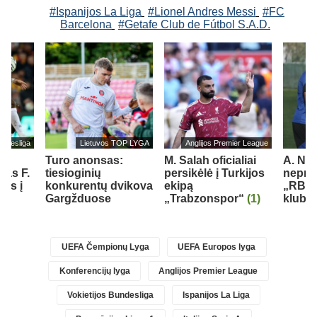
#Ispanijos La Liga
#Lionel Andres Messi
#FC
Barcelona
#Getafe Club de Fútbol S.A.D.
undesliga
Lietuvos TOP LYGA
Anglijos Premier League
Turo anonsas:
M. Salah oficialiai
A. Nu
jas F.
tiesioginių
persikėlė į Turkijos
nepraš
els į
konkurentų dvikova
ekipą
„RB L
ą
Gargžduose
„Trabzonspor“
(1)
klubo
UEFA Čempionų Lyga
UEFA Europos lyga
Konferencijų lyga
Anglijos Premier League
Vokietijos Bundesliga
Ispanijos La Liga