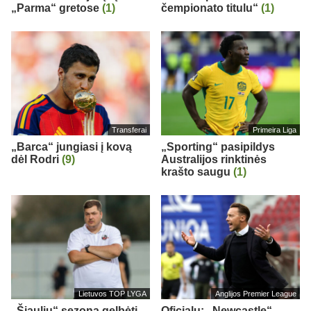
„Parma“ gretose
(1)
čempionato titulu“
(1)
Transferai
Primeira Liga
„Barca“ jungiasi į kovą
„Sporting“ pasipildys
dėl Rodri
(9)
Australijos rinktinės
krašto saugu
(1)
Lietuvos TOP LYGA
Anglijos Premier League
„Šiaulių“ sezoną gelbėti
Oficialu: „Newcastle“