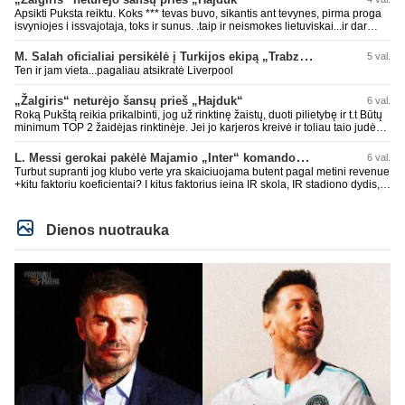
Apsikti Puksta reiktu. Koks *** tevas buvo, sikantis ant tevynes, pirma proga
isvyniojes i issvajotaja, toks ir sunus. .taip ir neismokes lietuviskai...ir dar
pasimaives pries ziurovus po golo...aciu, ne...nebent vertybiu neturintis
laurynas ikalbins
M. Salah oficialiai persikėlė į Turkijos ekipą „Trabzonspor“
5 val.
Ten ir jam vieta...pagaliau atsikratė Liverpool
„Žalgiris“ neturėjo šansų prieš „Hajduk“
6 val.
Roką Pukštą reikia prikalbinti, jog už rinktinę žaistų, duoti pilietybę ir t.t Būtų
minimum TOP 2 žaidėjas rinktinėje. Jei jo karjeros kreivė ir toliau taio judės,
bus per vėlu po to, nes JAV ji pasikvies žaisti.
L. Messi gerokai pakėlė Majamio „Inter“ komandos vertę
6 val.
Turbut supranti jog klubo verte yra skaiciuojama butent pagal metini revenue
+kitu faktoriu koeficientai? I kitus faktorius ieina IR skola, IR stadiono dydis,
IR lygos populiarumas, IR dar eile kitu dalyku. O tavo pamineta Barca kuo
puikiausiai sugeneravo rekordini 1.1B revenue, kas stipriai prisidejo prie
milzinisko klubo vertes suoli siemet. Be to, tie 200 pamineti cia yra visiskai
Dienos nuotrauka
on-point, jeigu jau musu mylimas D. prasneko apie klubo vertes kelima, arba
CR atveju - numusima.