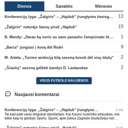
Dienos
Savaitės
Mėnesio
13
Konferencijų lyga: „Žalgiris“ – „Hajduk“ (rungtynės tiesiogiai)
15
„Žalgiris“ neturėjo šansų prieš „Hajduk“
1
B. Mendy: „Darau ką noriu su savo pasaulio čempionato titulu“
9
„Barca“ jungiasi į kovą dėl Rodri
2
M. Arteta: „Turime ambiciją kitą sezoną kovoti dėl visų titulų“
2
„Šiaulių“ sezoną gelbėti bandys D. Lastauskas
VISOS FUTBOLO NAUJIENOS
Naujausi komentarai
Konferencijų lyga: „Žalgiris“ – „Hajduk“ (rungtynės tiesiogiai)
1 val.
Tai kad pats varai dvigubai standartais. Kai Kauno susirinko pliauskas, visi
tokie kaip tu giedojo Spyris, Spyris, apie jokius Zagrebo biudežetus net
nekalbėjot. Dabar kai Spartakas gavo per rudają, tai jau pz BIUDŽETAS
daug didesnis. Tfu ant tokių.
„Žalgiris“ neturėjo šansų prieš „Hajduk“
4 val.