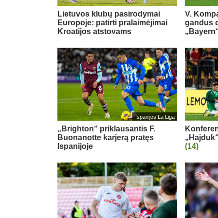
Lietuvos klubų pasirodymai
V. Kompa
Europoje: patirti pralaimėjimai
gandus dė
Kroatijos atstovams
„Bayern“
Ispanijos La Liga
„Brighton“ priklausantis F.
Konferenc
Buonanotte karjerą pratęs
„Hajduk“
Ispanijoje
(14)