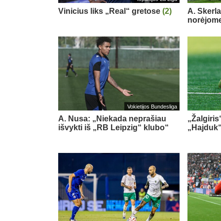
Vinicius liks „Real“ gretose
(2)
A. Skerl
norėjome
Vokietijos Bundesliga
A. Nusa: „Niekada neprašiau
„Žalgiris
išvykti iš „RB Leipzig“ klubo“
„Hajduk