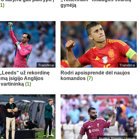
(1)
gynėją
Transferai
Transferai
: „Leeds“ už rekordinę
Rodri apsisprendė dėl naujos
mą įsigijo Anglijos
komandos
(7)
 vartininką
(1)
Anglijos Premier League