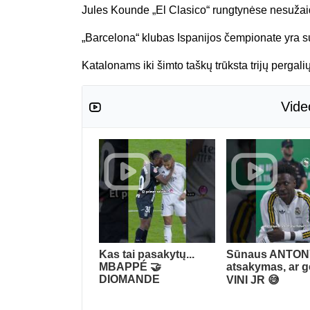
Jules Kounde „El Clasico“ rungtynėse nesužai
„Barcelona“ klubas Ispanijos čempionate yra suri
Katalonams iki šimto taškų trūksta trijų pergalių
Vide
Kas tai pasakytų...
Sūnaus ANTO
MBAPPÉ 🤝
atsakymas, ar g
DIOMANDE
VINI JR 😅