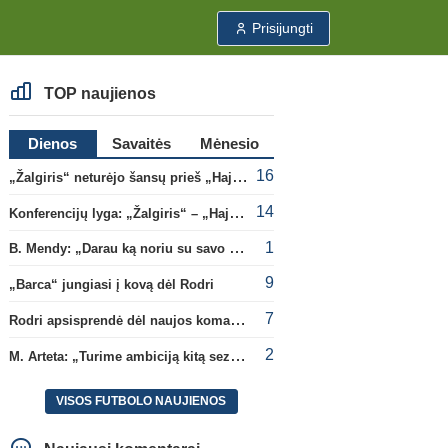
Prisijungti
TOP naujienos
Dienos
Savaitės
Mėnesio
16
„Žalgiris“ neturėjo šansų prieš „Hajduk“
14
Konferencijų lyga: „Žalgiris“ – „Hajduk“ (rungtynės tiesiogiai)
1
B. Mendy: „Darau ką noriu su savo pasaulio čempionato titulu“
9
„Barca“ jungiasi į kovą dėl Rodri
7
Rodri apsisprendė dėl naujos komandos
2
M. Arteta: „Turime ambiciją kitą sezoną kovoti dėl visų titulų“
VISOS FUTBOLO NAUJIENOS