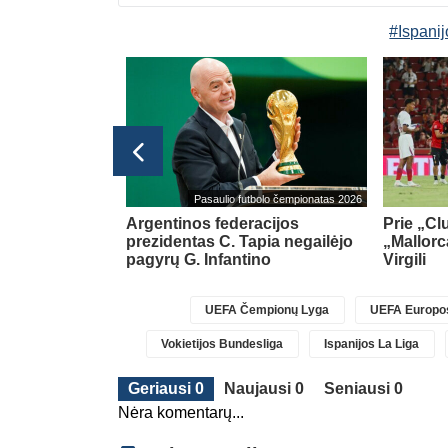
#Ispanij
Pasaulio futbolo čempionatas 2026
k gynėmės –
Argentinos federacijos
Prie „Cl
i“
prezidentas C. Tapia negailėjo
„Mallorc
pagyrų G. Infantino
Virgili
UEFA Čempionų Lyga
UEFA Europos
Vokietijos Bundesliga
Ispanijos La Liga
Geriausi 0
Naujausi 0
Seniausi 0
Nėra komentarų...