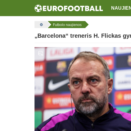
NAUJIE
Futbolo naujienos
„Barcelona“ treneris H. Flickas gy