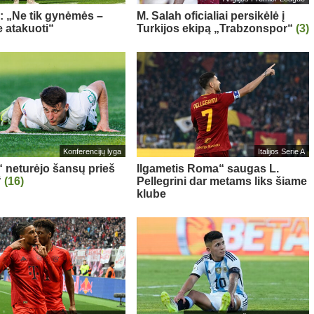
a: „Ne tik gynėmės –
M. Salah oficialiai persikėlė į
 atakuoti“
Turkijos ekipą „Trabzonspor“
(3)
Konferencijų lyga
Italijos Serie A
“ neturėjo šansų prieš
Ilgametis Roma“ saugas L.
“
(16)
Pellegrini dar metams liks šiame
klube