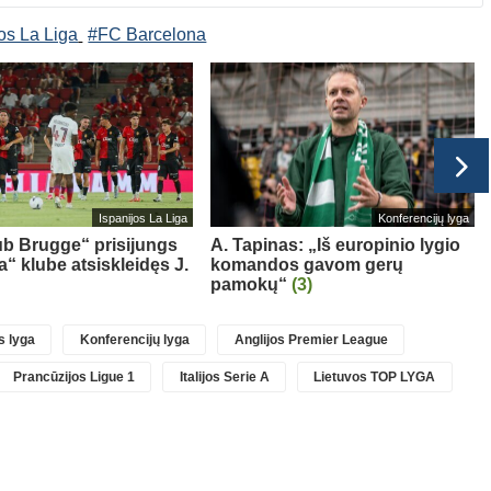
os La Liga
#FC Barcelona
Ispanijos La Liga
Konferencijų lyga
ub Brugge“ prisijungs
A. Tapinas: „Iš europinio lygio
a“ klube atsiskleidęs J.
komandos gavom gerų
pamokų“
(3)
 lyga
Konferencijų lyga
Anglijos Premier League
Prancūzijos Ligue 1
Italijos Serie A
Lietuvos TOP LYGA