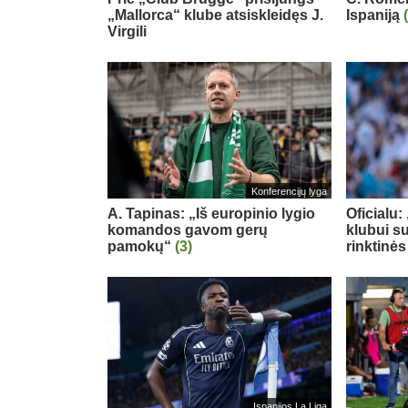
„Mallorca“ klube atsiskleidęs J.
Ispaniją
Virgili
Konferencijų lyga
A. Tapinas: „Iš europinio lygio
Oficialu
komandos gavom gerų
klubui su
pamokų“
(3)
rinktinės
Ispanijos La Liga