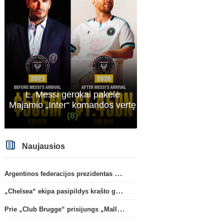
L. Messi gerokai pakėlė
Majamio „Inter“ komandos vertę
(8)
Naujausios
Argentinos federacijos prezidentas C. Tapia negailėjo pagyrų G. Infantino
„Chelsea“ ekipa pasipildys krašto gynėju P. Chavarria
Prie „Club Brugge“ prisijungs „Mallorca“ klube atsiskleidęs J. Virgili