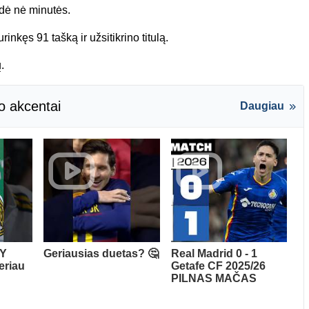
dė nė minutės.
nkęs 91 tašką ir užsitikrino titulą.
.
o akcentai
Daugiau
NY
Geriausias duetas? 🤔
Real Madrid 0 - 1
eriau
Getafe CF 2025/26
PILNAS MAČAS