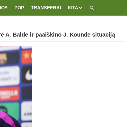
NOS
POP
TRANSFERAI
KITA
rė A. Balde ir paaiškino J. Kounde situaciją