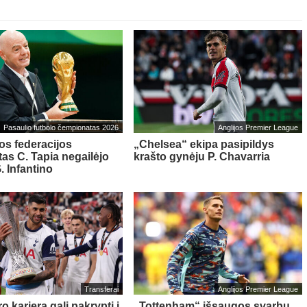
Pasaulio futbolo čempionatas 2026
Anglijos Premier League
os federacijos
„Chelsea“ ekipa pasipildys
tas C. Tapia negailėjo
krašto gynėju P. Chavarria
. Infantino
Transferai
Anglijos Premier League
 karjera gali pakrypti į
„Tottenham“ išsaugos svarbų