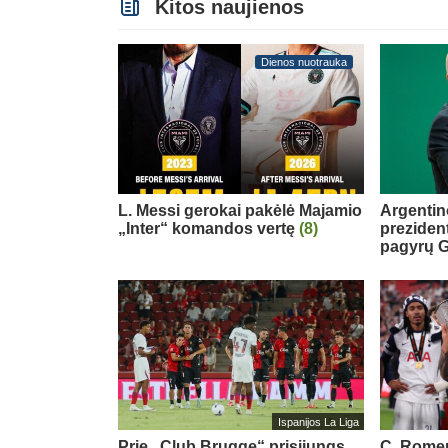
Kitos naujienos
Dienos nuotrauka
L. Messi gerokai pakėlė Majamio
Argentin
„Inter“ komandos vertę
(8)
preziden
pagyrų G
Ispanijos La Liga
Prie „Club Brugge“ prisijungs
C. Romero