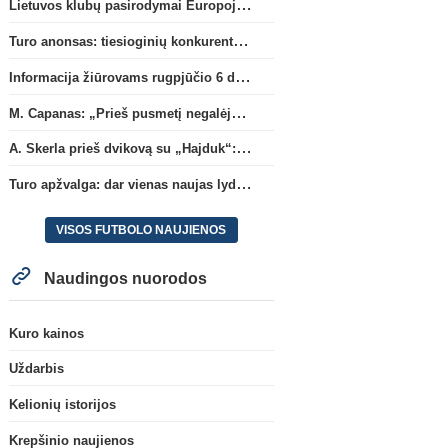
Lietuvos klubų pasirodymai Europoje: patirti pralaimėjimai Kroatijos atstovams
Turo anonsas: tiesioginių konkurentų dvikova Gargžduose
Informacija žiūrovams rugpjūčio 6 d. UEFA rungtynėms
M. Capanas: „Prieš pusmetį negalėjau net įsivaizduoti, kad žaisime prieš „Hajduk“
A. Skerla prieš dvikovą su „Hajduk“: „Tai kito kalibro komanda“
Turo apžvalga: dar vienas naujas lyderis
VISOS FUTBOLO NAUJIENOS
Naudingos nuorodos
Kuro kainos
Uždarbis
Kelionių istorijos
Krepšinio naujienos