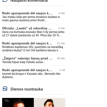
Naujausi komentarai
Rodri apsisprendė dėl naujos komandos
4 min.
Jau matau kaip per pirma elclasico kazkas is
realo gauna raudona pries Rodri
prasizengdamas kai nebeistvers kamuolio
vaikytis. Zodziu, sekmes realui kita sezona
Oficialu: „Leeds“ už rekordinę klubui sumą įsigijo Anglijos rinktinės vartininką
5 min.
gaudant kamuoli pries barsa 😀
Gera cia bizniuka prasuko Man City pernai pirko
už 27 dabar parduoda už 45. Plius dar 20 %
gaus už pardavima.
Rodri apsisprendė dėl naujos komandos
21 min.
Rinktinės kapitonas VĖL pasirinko ne karališką
sostinės klubą? O ne! Vėl barškins klavas ir
ragelius realo ašarotojai per visus forumus
„Žalgiris“ neturėjo šansų prieš „Hajduk“
55 min.
Tamsta tūpas kaip čebato aulas...
Rodri apsisprendė dėl naujos komandos
1 val.
tuomet deJongui ir Kasado atia , Bernalis liks
dubleriu.
Dienos nuotrauka