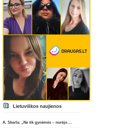
Lietuviškos naujienos
A. Skerla: „Ne tik gynėmės – norėjome atakuoti“