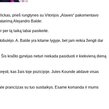
Flickas, prieš rungtynes su Vitorijos „Alaves“ pakomentavo
patarimą Alejandro Balde:
 per tą laiką labai pasikeitė.
tobulėjo. A. Balde yra kitame lygyje, bet jam reikia žengti dar
yti. Šis krašto gynėjas neturi niekada pasiduoti ir kiekvieną dieną
ęsti, kas žais toje pozicijoje. Jules Kounde atidavė visas
 gale prancūzas su tuo susitaikys. Esame komanda ir mums