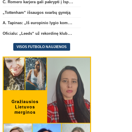
C. Romero karjera gali pakrypti į Ispaniją
„Tottenham“ išsaugos svarbų gynėją
A. Tapinas: „Iš europinio lygio komandos gavom gerų pamokų“
Oficialu: „Leeds“ už rekordinę klubui sumą įsigijo Anglijos rinktinės vartininką
VISOS FUTBOLO NAUJIENOS
Transferai
Oficialu: „Leeds“ už rekordinę
Rodri apsisprendė dėl n
klubui sumą įsigijo Anglijos
komandos
(7)
rinktinės vartininką
(1)