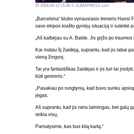
2026-05-13 15:45
© ZUMAPRESS.com
„Barcelona“ klubo vyriausiasis treneris Hansi 
savo ekipos krašto gynėjų situaciją ir suteikė 
„Aš kalbėjau su A. Balde. Jis grįžo po traumos ir
Kai matau šį žaidėją, suprantu, kad jis labai pa
vieną žingsnį.
Tai yra fantastiškas žaidėjas ir jis turi tai įrod
būti geresnis.“
„Pasakiau po rungtynių, kad buvo sunku apsispr
jėgas.
Aš suprantu, kad jis nėra laimingas, bet galų
reikia visų.
Pamatysime, kas bus kitą kartą.“