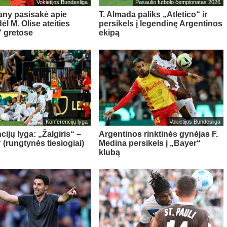
Vokietijos Bundesliga
Pasaulio futbolo čempionatas 2026
ny pasisakė apie
T. Almada paliks „Atletico“ ir
l M. Olise ateities
persikels į legendinę Argentinos
 gretose
ekipą
Konferencijų lyga
Vokietijos Bundesliga
ijų lyga: „Žalgiris“ –
Argentinos rinktinės gynėjas F.
 (rungtynės tiesiogiai)
Medina persikels į „Bayer“
klubą