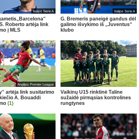
Italijos Serie A
Italijos Serie A
gametis„Barcelona“
G. Bremeris paneigė gandus dėl
S. Roberto artėja link
galimo išvykimo iš „Juventus“
imo į MLS
klubo
Anglijos Premier League
“ artėja link susitarimo
Vaikinų U15 rinktinė Taline
kiečio A. Bouaddi
sužaidė pirmąsias kontrolines
imo
(1)
rungtynes