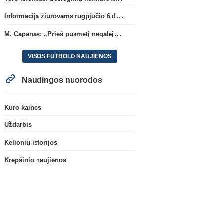
Informacija žiūrovams rugpjūčio 6 d. UEFA rungtynėms
M. Capanas: „Prieš pusmetį negalėjau net įsivaizduoti, kad žaisime prieš „Hajduk“
VISOS FUTBOLO NAUJIENOS
Naudingos nuorodos
Kuro kainos
Uždarbis
Kelionių istorijos
Krepšinio naujienos