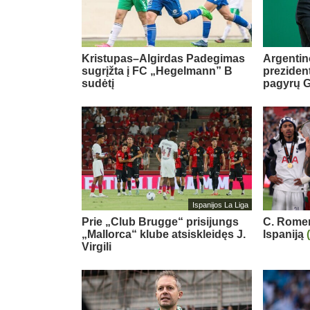
Kristupas–Algirdas Padegimas
Argentin
sugrįžta į FC „Hegelmann” B
preziden
sudėtį
pagyrų G
Ispanijos La Liga
Prie „Club Brugge“ prisijungs
C. Romero
„Mallorca“ klube atsiskleidęs J.
Ispaniją
Virgili