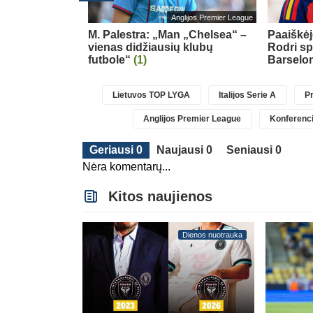
glijos Premier League
Anglijos Premier League
gsnį nuo
M. Palestra: „Man „Chelsea“ –
Paaiškėj
anchester City“
vienas didžiausių klubų
Rodri sp
futbole“
(1)
Barselo
Lietuvos TOP LYGA
Italijos Serie A
Pr
Anglijos Premier League
Konferenci
Geriausi 0
Naujausi 0
Seniausi 0
Nėra komentarų...
Kitos naujienos
Dienos nuotrauka