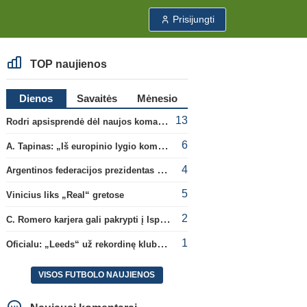
Prisijungti
TOP naujienos
Dienos
Savaitės
Mėnesio
13
Rodri apsisprendė dėl naujos komandos
6
A. Tapinas: „Iš europinio lygio komandos gavom gerų pamokų“
4
Argentinos federacijos prezidentas C. Tapia negailėjo pagyrų G. Infantino
5
Vinicius liks „Real“ gretose
2
C. Romero karjera gali pakrypti į Ispaniją
1
Oficialu: „Leeds“ už rekordinę klubui sumą įsigijo Anglijos rinktinės vartininką
VISOS FUTBOLO NAUJIENOS