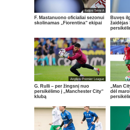
Italijos Serie A
F. Mastanuono oficialiai sezonui
Buvęs il
skolinamas „Fiorentina“ ekipai
žaidėjas 
persikėl
Anglijos Premier League
G. Rulli – per žingsnį nuo
„Man City
persikėlimo į „Manchester City“
dėl maro
klubą
persikėl