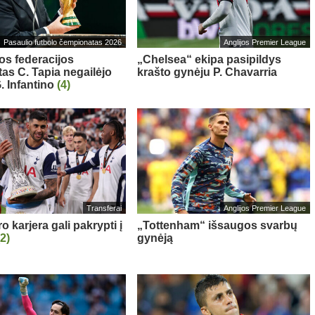
Pasaulio futbolo čempionatas 2026
Anglijos Premier League
os federacijos
„Chelsea“ ekipa pasipildys
tas C. Tapia negailėjo
krašto gynėju P. Chavarria
. Infantino
(4)
Transferai
Anglijos Premier League
 karjera gali pakrypti į
„Tottenham“ išsaugos svarbų
(2)
gynėją