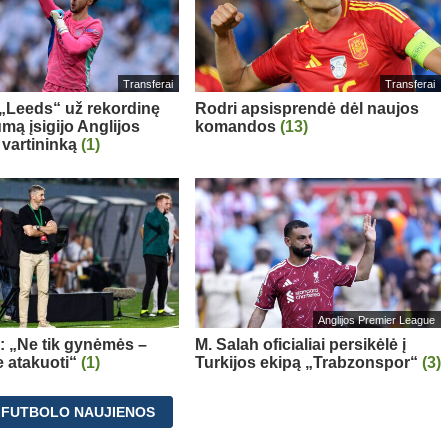
Transferai
Transferai
: „Leeds“ už rekordinę
Rodri apsisprendė dėl naujos
mą įsigijo Anglijos
komandos
(13)
 vartininką
(1)
Anglijos Premier League
a: „Ne tik gynėmės –
M. Salah oficialiai persikėlė į
 atakuoti“
(1)
Turkijos ekipą „Trabzonspor“
(3)
 FUTBOLO NAUJIENOS