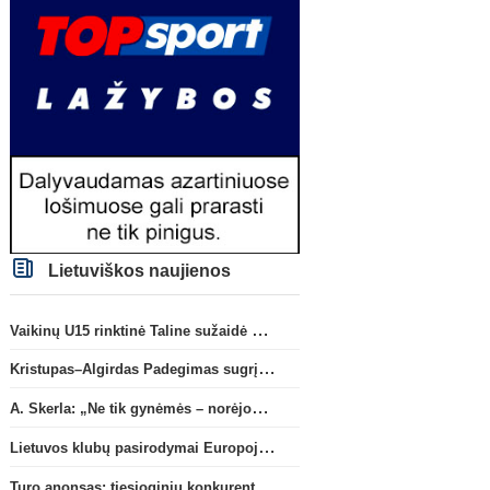
Lietuviškos naujienos
Vaikinų U15 rinktinė Taline sužaidė pirmąsias kontrolines rungtynes
Kristupas–Algirdas Padegimas sugrįžta į FC „Hegelmann” B sudėtį
A. Skerla: „Ne tik gynėmės – norėjome atakuoti“
Lietuvos klubų pasirodymai Europoje: patirti pralaimėjimai Kroatijos atstovams
Turo anonsas: tiesioginių konkurentų dvikova Gargžduose