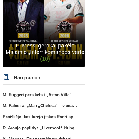
L. Messi gerokai pakėlė
Majamio „Inter“ komandos vertę
(10)
Naujausios
M. Ruggeri persikels į „Aston Villa“ ekipą
M. Palestra: „Man „Chelsea“ – vienas didžiausių klubų futbole“
Paaiškėjo, kas turėjo įtakos Rodri sprendimui pasirinkti Barselonos pusę
R. Araujo papildys „Liverpool“ klubą
X. Alonso: „Esu patenkintas dabartiniais „Chelsea“ ekipos vartininkais“