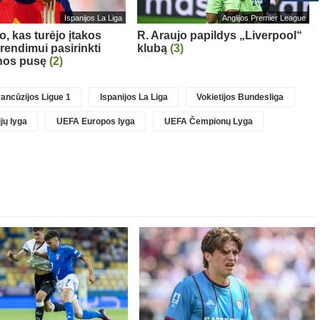
Ispanijos La Liga
Anglijos Premier League
o, kas turėjo įtakos
R. Araujo papildys „Liverpool“
rendimui pasirinkti
klubą
(3)
nos pusę
(2)
ancūzijos Ligue 1
Ispanijos La Liga
Vokietijos Bundesliga
jų lyga
UEFA Europos lyga
UEFA Čempionų Lyga