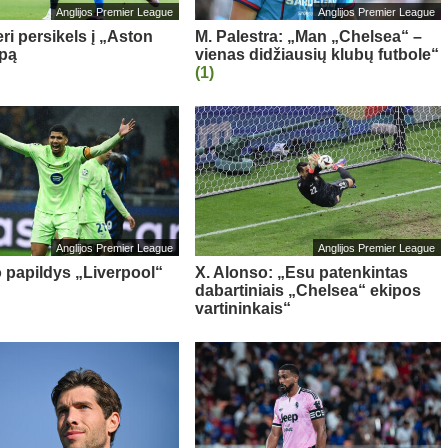
Anglijos Premier League
Anglijos Premier League
ri persikels į „Aston
M. Palestra: „Man „Chelsea“ –
ipą
vienas didžiausių klubų futbole“
(1)
Anglijos Premier League
Anglijos Premier League
o papildys „Liverpool“
X. Alonso: „Esu patenkintas
dabartiniais „Chelsea“ ekipos
vartininkais“