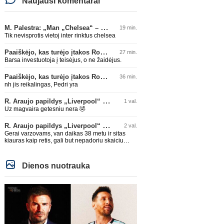
Naujausi komentarai
M. Palestra: „Man „Chelsea“ – vienas didžiausių klubų futbole“
19 min.
Tik nevisprotis vietoj inter rinktus chelsea
Paaiškėjo, kas turėjo įtakos Rodri sprendimui pasirinkti Barselonos pusę
27 min.
Barsa investuotoja į teisėjus, o ne žaidėjus.
Paaiškėjo, kas turėjo įtakos Rodri sprendimui pasirinkti Barselonos pusę
36 min.
nh jis reikalingas, Pedri yra
R. Araujo papildys „Liverpool“ klubą
1 val.
Uz magvaira getesniu nera 🤣
R. Araujo papildys „Liverpool“ klubą
2 val.
Gerai varzovams, van daikas 38 metu ir sitas
kiauras kaip retis, gali but nepadoriu skaiciu
isvysim 🤣🤣
Dienos nuotrauka