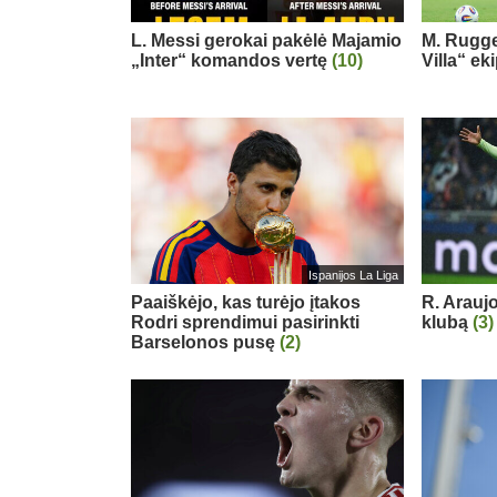
L. Messi gerokai pakėlė Majamio
M. Rugge
„Inter“ komandos vertę
(10)
Villa“ ek
Ispanijos La Liga
Paaiškėjo, kas turėjo įtakos
R. Arauj
Rodri sprendimui pasirinkti
klubą
(3)
Barselonos pusę
(2)