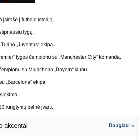
sirašė į futbolo istoriją.
tipriausių lygų.
 Turino „Juventus“ ekipa.
Premier“ lygos čempionu su „Manchester City“ komanda.
 čempionu su Miuncheno „Bayern“ klubu.
su „Barcelona“ ekipa.
asiekimo.
 rungtynių pelnė įvartį.
o akcentai
Daugiau