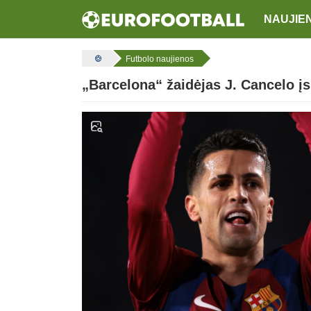
NAUJIE
Futbolo naujienos
„Barcelona“ žaidėjas J. Cancelo įs