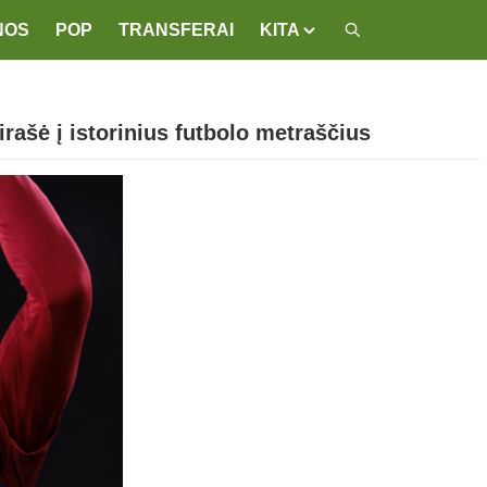
NOS
POP
TRANSFERAI
KITA
irašė į istorinius futbolo metraščius