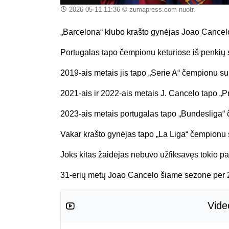
2026-05-11 11:36
© zumapress.com nuotr.
„Barcelona“ klubo krašto gynėjas Joao Cancelo į
Portugalas tapo čempionu keturiose iš penkių s
2019-ais metais jis tapo „Serie A“ čempionu su
2021-ais ir 2022-ais metais J. Cancelo tapo „
2023-ais metais portugalas tapo „Bundesliga“
Vakar krašto gynėjas tapo „La Liga“ čempionu 
Joks kitas žaidėjas nebuvo užfiksavęs tokio p
31-erių metų Joao Cancelo šiame sezone per 20
Vide