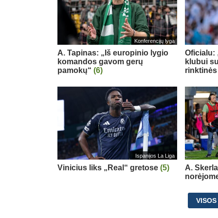
Konferencijų lyga
A. Tapinas: „Iš europinio lygio
Oficialu
komandos gavom gerų
klubui su
pamokų“
(6)
rinktinės
Ispanijos La Liga
Vinicius liks „Real“ gretose
(5)
A. Skerl
norėjome
VISOS