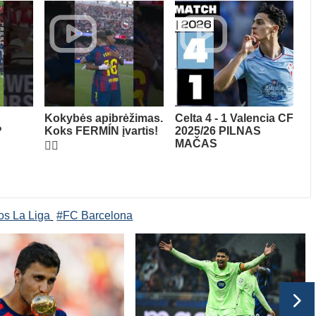
Kokybės apibrėžimas.
Celta 4 - 1 Valencia CF
?
Koks FERMÍN įvartis!
2025/26 PILNAS
MAČAS
😮‍💨
os La Liga
#FC Barcelona