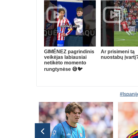
GIMÉNEZ pagrindinis
Ar prisimeni tą
veikėjas labiausiai
nuostabų įvartį
netikėto momento
rungtynėse 😅🐦
#Ispanij