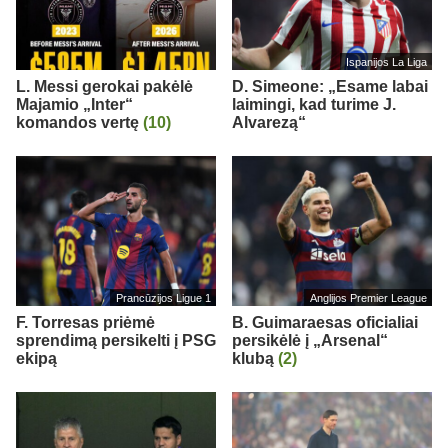
Ispanijos La Liga
L. Messi gerokai pakėlė
D. Simeone: „Esame labai
Majamio „Inter“
laimingi, kad turime J.
komandos vertę
(10)
Alvarezą“
Prancūzijos Ligue 1
Anglijos Premier League
F. Torresas priėmė
B. Guimaraesas oficialiai
sprendimą persikelti į PSG
persikėlė į „Arsenal“
ekipą
klubą
(2)