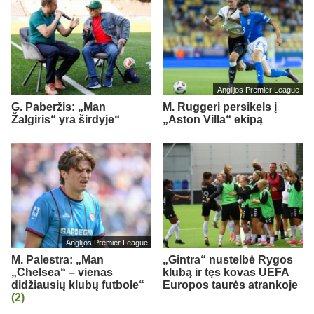
Anglijos Premier League
G. Paberžis: „Man
M. Ruggeri persikels į
Žalgiris“ yra širdyje“
„Aston Villa“ ekipą
Anglijos Premier League
M. Palestra: „Man
„Gintra“ nustelbė Rygos
„Chelsea“ – vienas
klubą ir tęs kovas UEFA
didžiausių klubų futbole“
Europos taurės atrankoje
(2)