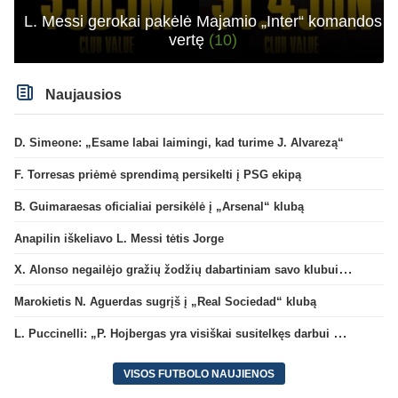
L. Messi gerokai pakėlė Majamio „Inter“ komandos
vertę
(10)
Naujausios
D. Simeone: „Esame labai laimingi, kad turime J. Alvarezą“
F. Torresas priėmė sprendimą persikelti į PSG ekipą
B. Guimaraesas oficialiai persikėlė į „Arsenal“ klubą
Anapilin iškeliavo L. Messi tėtis Jorge
X. Alonso negailėjo gražių žodžių dabartiniam savo klubui „Chelsea“
Marokietis N. Aguerdas sugrįš į „Real Sociedad“ klubą
L. Puccinelli: „P. Hojbergas yra visiškai susitelkęs darbui Marselyje“
VISOS FUTBOLO NAUJIENOS