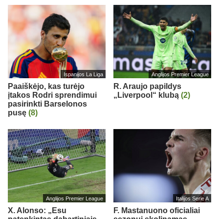
Ispanijos La Liga
Anglijos Premier League
Paaiškėjo, kas turėjo
R. Araujo papildys
įtakos Rodri sprendimui
„Liverpool“ klubą
(2)
pasirinkti Barselonos
pusę
(8)
Anglijos Premier League
Italijos Serie A
X. Alonso: „Esu
F. Mastanuono oficialiai