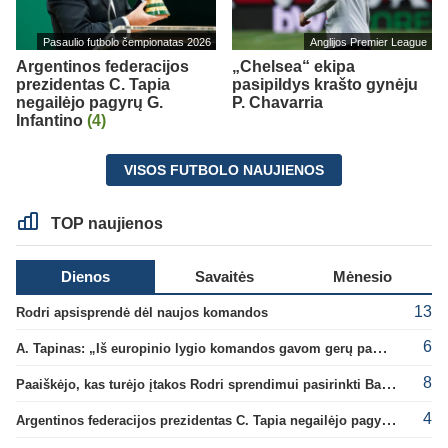
Pasaulio futbolo čempionatas 2026
Anglijos Premier League
Argentinos federacijos
„Chelsea“ ekipa
prezidentas C. Tapia
pasipildys krašto gynėju
negailėjo pagyrų G.
P. Chavarria
Infantino
(4)
VISOS FUTBOLO NAUJIENOS
TOP naujienos
Dienos
Savaitės
Mėnesio
13
Rodri apsisprendė dėl naujos komandos
6
A. Tapinas: „Iš europinio lygio komandos gavom gerų pamokų“
8
Paaiškėjo, kas turėjo įtakos Rodri sprendimui pasirinkti Barselonos pusę
4
Argentinos federacijos prezidentas C. Tapia negailėjo pagyrų G. Infantino