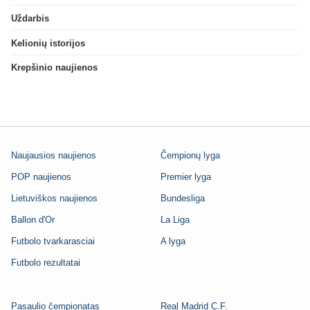
Uždarbis
Kelionių istorijos
Krepšinio naujienos
Naujausios naujienos
Čempionų lyga
POP naujienos
Premier lyga
Lietuviškos naujienos
Bundesliga
Ballon d'Or
La Liga
Futbolo tvarkarasciai
A lyga
Futbolo rezultatai
Pasaulio čempionatas
Real Madrid C.F.