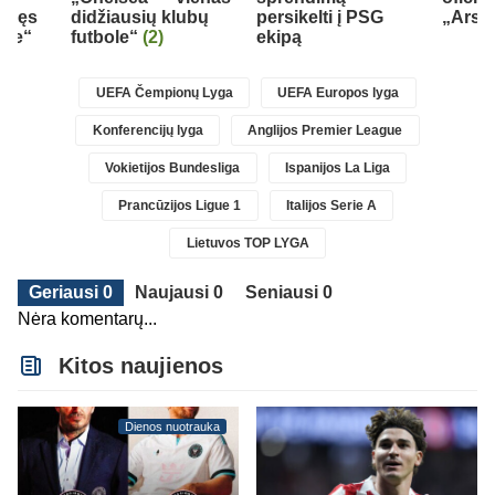
elkęs
didžiausių klubų
persikelti į PSG
„Arse
yje“
futbole“
(2)
ekipą
UEFA Čempionų Lyga
UEFA Europos lyga
Konferencijų lyga
Anglijos Premier League
Vokietijos Bundesliga
Ispanijos La Liga
Prancūzijos Ligue 1
Italijos Serie A
Lietuvos TOP LYGA
Geriausi 0
Naujausi 0
Seniausi 0
Nėra komentarų...
Kitos naujienos
Dienos nuotrauka