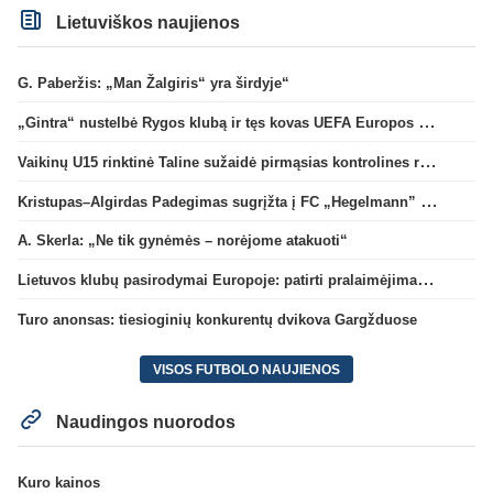
Lietuviškos naujienos
G. Paberžis: „Man Žalgiris“ yra širdyje“
„Gintra“ nustelbė Rygos klubą ir tęs kovas UEFA Europos taurės atrankoje
Vaikinų U15 rinktinė Taline sužaidė pirmąsias kontrolines rungtynes
Kristupas–Algirdas Padegimas sugrįžta į FC „Hegelmann” B sudėtį
A. Skerla: „Ne tik gynėmės – norėjome atakuoti“
Lietuvos klubų pasirodymai Europoje: patirti pralaimėjimai Kroatijos atstovams
Turo anonsas: tiesioginių konkurentų dvikova Gargžduose
VISOS FUTBOLO NAUJIENOS
Naudingos nuorodos
Kuro kainos