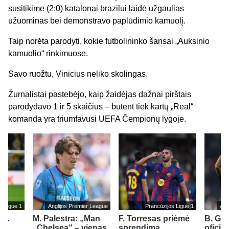
susitikime (2:0) katalonai brazilui laidė užgaulias
užuominas bei demonstravo paplūdimio kamuolį.
Taip norėta parodyti, kokie futbolininko šansai „Auksinio
kamuolio“ rinkimuose.
Savo ruožtu, Vinicius neliko skolingas.
Žurnalistai pastebėjo, kaip žaidėjas dažnai pirštais
parodydavo 1 ir 5 skaičius – būtent tiek kartų „Real“
komanda yra triumfavusi UEFA Čempionų lygoje.
s Ligue 1
Anglijos Premier League
Prancūzijos Ligue 1
Ang
„P.
M. Palestra: „Man
F. Torresas priėmė
B. Gu
a
„Chelsea“ – vienas
sprendimą
oficial