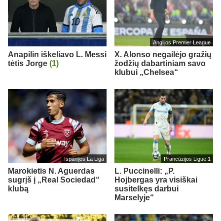
Anglijos Premier League
Anapilin iškeliavo L. Messi
X. Alonso negailėjo gražių
tėtis Jorge
(1)
žodžių dabartiniam savo
klubui „Chelsea“
Ispanijos La Liga
Prancūzijos Ligue 1
Marokietis N. Aguerdas
L. Puccinelli: „P.
sugrįš į „Real Sociedad“
Hojbergas yra visiškai
klubą
susitelkęs darbui
Marselyje“