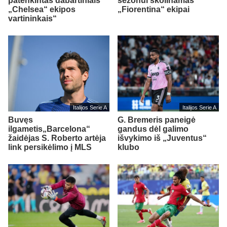
patenkintas dabartiniais
sezonui skolinamas
„Chelsea“ ekipos
„Fiorentina“ ekipai
vartininkais“
Italijos Serie A
Italijos Serie A
Buvęs
G. Bremeris paneigė
ilgametis„Barcelona“
gandus dėl galimo
žaidėjas S. Roberto artėja
išvykimo iš „Juventus“
link persikėlimo į MLS
klubo