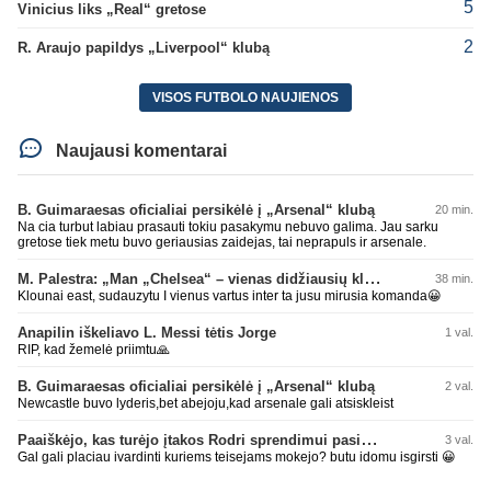
5
Vinicius liks „Real“ gretose
2
R. Araujo papildys „Liverpool“ klubą
VISOS FUTBOLO NAUJIENOS
Naujausi komentarai
B. Guimaraesas oficialiai persikėlė į „Arsenal“ klubą
20 min.
Na cia turbut labiau prasauti tokiu pasakymu nebuvo galima. Jau sarku
gretose tiek metu buvo geriausias zaidejas, tai neprapuls ir arsenale.
M. Palestra: „Man „Chelsea“ – vienas didžiausių klubų futbole“
38 min.
Klounai east, sudauzytu I vienus vartus inter ta jusu mirusia komanda😀
Anapilin iškeliavo L. Messi tėtis Jorge
1 val.
RIP, kad žemelė priimtu🙏
B. Guimaraesas oficialiai persikėlė į „Arsenal“ klubą
2 val.
Newcastle buvo lyderis,bet abejoju,kad arsenale gali atsiskleist
Paaiškėjo, kas turėjo įtakos Rodri sprendimui pasirinkti Barselonos pusę
3 val.
Gal gali placiau ivardinti kuriems teisejams mokejo? butu idomu isgirsti 😀