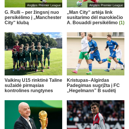
Anglijos Premier League
Anglijos Premier League
G. Rulli – per žingsnį nuo
„Man City“ artėja link
persikėlimo į „Manchester
susitarimo dėl marokiečio
City“ klubą
A. Bouaddi persikėlimo
(1)
Vaikinų U15 rinktinė Taline
Kristupas–Algirdas
sužaidė pirmąsias
Padegimas sugrįžta į FC
kontrolines rungtynes
„Hegelmann” B sudėtį