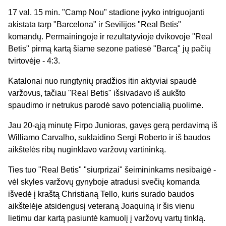
17 val. 15 min. "Camp Nou" stadione įvyko intriguojanti
akistata tarp "Barcelona" ir Sevilijos "Real Betis"
komandų. Permainingoje ir rezultatyvioje dvikovoje "Real
Betis" pirmą kartą šiame sezone patiesė "Barcą" jų pačių
tvirtovėje - 4:3.
Katalonai nuo rungtynių pradžios itin aktyviai spaudė
varžovus, tačiau "Real Betis" išsivadavo iš aukšto
spaudimo ir netrukus parodė savo potencialią puolime.
Jau 20-ąją minutę Firpo Junioras, gavęs gerą perdavimą iš
Williamo Carvalho, suklaidino Sergi Roberto ir iš baudos
aikštelės ribų nuginklavo varžovų vartininką.
Ties tuo "Real Betis" "siurprizai" šeimininkams nesibaigė -
vėl skyles varžovų gynyboje atradusi svečių komanda
išvedė į kraštą Christianą Tello, kuris surado baudos
aikštelėje atsidengusį veteraną Joaquiną ir šis vienu
lietimu dar kartą pasiuntė kamuolį į varžovų vartų tinklą.