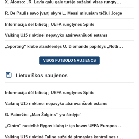
X. Alonso: „R. Lavia galų gale turėjo sužaisti visas rungtynes“
R. De Paulis savo įvartį skyrė L. Messi mirusiam tėčiui Jorge
Informacija dėl bilietų į UEFA rungtynes Splite
Vaikinų U15 rinktinei nepavyko atsirevanšuoti estams
„Sporting“ klube atsiskleidęs O. Diomande papildys „Nottingham“ gretas
VISOS FUTBOLO NAUJIENOS
Lietuviškos naujienos
Informacija dėl bilietų į UEFA rungtynes Splite
Vaikinų U15 rinktinei nepavyko atsirevanšuoti estams
G. Paberžis: „Man Žalgiris“ yra širdyje“
„Gintra“ nustelbė Rygos klubą ir tęs kovas UEFA Europos taurės atrankoje
Vaikinų U15 rinktinė Taline sužaidė pirmąsias kontrolines rungtynes