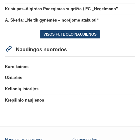
Kristupas–Algirdas Padegimas sugrįžta į FC „Hegelmann” B sudėtį
A. Skerla: „Ne tik gynėmės – norėjome atakuoti“
VISOS FUTBOLO NAUJIENOS
Naudingos nuorodos
Kuro kainos
Uždarbis
Kelionių istorijos
Krepšinio naujienos
Naujausios naujienos
Čempionų lyga