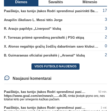
Dienos
Savaitės
Mėnesio
17
Paaiškėjo, kas turėjo įtakos Rodri sprendimui pasirinkti Barselonos pusę
3
Anapilin iškeliavo L. Messi tėtis Jorge
3
R. Araujo papildys „Liverpool“ klubą
2
F. Torresas priėmė sprendimą persikelti į PSG ekipą
0
X. Alonso negailėjo gražių žodžių dabartiniam savo klubui „Chelsea“
2
B. Guimaraesas oficialiai persikėlė į „Arsenal“ klubą
VISOS FUTBOLO NAUJIENOS
Naujausi komentarai
Paaiškėjo, kas turėjo įtakos Rodri sprendimui pasirinkti Barselonos pusę
50 min.
https://www.goal.com/en/news/r......dc30,
rimtai įkvėpk gryno oro, nes
totaliai kirto per smegenis kažkas pačiam.
Paaiškėjo, kas turėjo įtakos Rodri sprendimui pasirinkti Barselonos pusę
1 val.