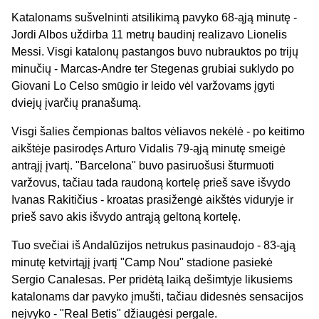
Katalonams sušvelninti atsilikimą pavyko 68-ąją minutę -
Jordi Albos uždirba 11 metrų baudinį realizavo Lionelis
Messi. Visgi katalonų pastangos buvo nubrauktos po trijų
minučių - Marcas-Andre ter Stegenas grubiai suklydo po
Giovani Lo Celso smūgio ir leido vėl varžovams įgyti
dviejų įvarčių pranašumą.
Visgi šalies čempionas baltos vėliavos nekėlė - po keitimo
aikštėje pasirodęs Arturo Vidalis 79-ąją minutę smeigė
antrąjį įvartį. "Barcelona" buvo pasiruošusi šturmuoti
varžovus, tačiau tada raudoną kortelę prieš save išvydo
Ivanas Rakitičius - kroatas prasižengė aikštės viduryje ir
prieš savo akis išvydo antrąją geltoną kortelę.
Tuo svečiai iš Andalūzijos netrukus pasinaudojo - 83-ąją
minutę ketvirtąjį įvartį "Camp Nou" stadione pasiekė
Sergio Canalesas. Per pridėtą laiką dešimtyje likusiems
katalonams dar pavyko įmušti, tačiau didesnės sensacijos
neįvyko - "Real Betis" džiaugėsi pergale.