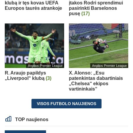
klubą ir tęs kovas UEFA
įtakos Rodri sprendimui
Europos taurės atrankoje
pasirinkti Barselonos
pusę
(17)
Anglijos Premier League
Anglijos Premier League
R. Araujo papildys
X. Alonso: „Esu
„Liverpool“ klubą
(3)
patenkintas dabartiniais
„Chelsea“ ekipos
vartininkais“
VISOS FUTBOLO NAUJIENOS
TOP naujienos