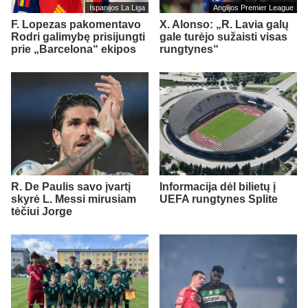
Ispanijos La Liga
Anglijos Premier League
F. Lopezas pakomentavo
X. Alonso: „R. Lavia galų
Rodri galimybę prisijungti
gale turėjo sužaisti visas
prie „Barcelona“ ekipos
rungtynes“
R. De Paulis savo įvartį
Informacija dėl bilietų į
skyrė L. Messi mirusiam
UEFA rungtynes Splite
tėčiui Jorge