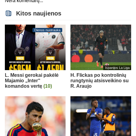
Nėra komentarų...
Kitos naujienos
Dienos nuotrauka
Ispanijos La Liga
L. Messi gerokai pakėlė
H. Flickas po kontrolinių
Majamio „Inter“
rungtynių atsisveikino su
komandos vertę
(10)
R. Araujo