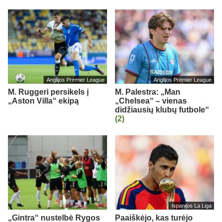
Anglijos Premier League
Anglijos Premier League
M. Ruggeri persikels į
M. Palestra: „Man
„Aston Villa“ ekipą
„Chelsea“ – vienas
didžiausių klubų futbole“
(2)
Ispanijos La Liga
„Gintra“ nustelbė Rygos
Paaiškėjo, kas turėjo