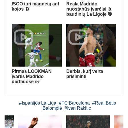
ISCO turi magnetą ant
Reala Madrido
kojos 🧲
nuostabūs įvarčiai iš
baudinių La Ligoje 🎯
Pirmas LOOKMAN
Derbis, kurį verta
įvartis Madrido
prisiminti
derbiuose 👀
#Ispanijos La Liga
#FC Barcelona
#Real Betis
Balompié
#Ivan Rakitic