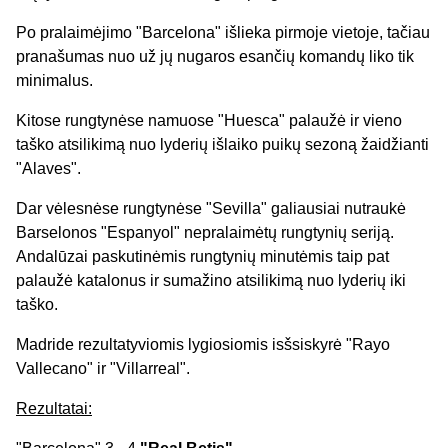
Po pralaimėjimo "Barcelona" išlieka pirmoje vietoje, tačiau
pranašumas nuo už jų nugaros esančių komandų liko tik
minimalus.
Kitose rungtynėse namuose "Huesca" palaužė ir vieno
taško atsilikimą nuo lyderių išlaiko puikų sezoną žaidžianti
"Alaves".
Dar vėlesnėse rungtynėse "Sevilla" galiausiai nutraukė
Barselonos "Espanyol" nepralaimėtų rungtynių seriją.
Andalūzai paskutinėmis rungtynių minutėmis taip pat
palaužė katalonus ir sumažino atsilikimą nuo lyderių iki
taško.
Madride rezultatyviomis lygiosiomis isšsiskyrė "Rayo
Vallecano" ir "Villarreal".
Rezultatai: