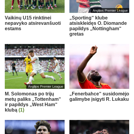
Anglijos Premier League
Vaikinų U15 rinktinei
„Sporting“ klube
nepavyko atsirevanšuoti
atsiskleidęs O. Diomande
estams
papildys „Nottingham“
gretas
Anglijos Premier League
M. Solomonas po trijų
„Fenerbahce“ susidomėjo
metų paliks „Tottenham“
galimybe įsigyti R. Lukaku
ir papildys „West Ham“
klubą
(1)