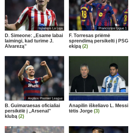
Ispanijos La Liga
Prancūzijos Ligue 1
D. Simeone: „Esame labai
F. Torresas priėmė
laimingi, kad turime J.
sprendimą persikelti į PSG
Alvarezą“
ekipą
(2)
Anglijos Premier League
B. Guimaraesas oficialiai
Anapilin iškeliavo L. Messi
persikėlė į „Arsenal“
tėtis Jorge
(3)
klubą
(2)