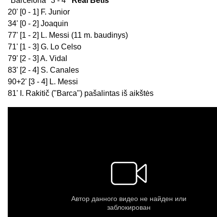
"Barcelona" 3 - 4
"Real Betis"
20' [0 - 1] F. Junior
34' [0 - 2] Joaquin
77' [1 - 2] L. Messi (11 m. baudinys)
71' [1 - 3] G. Lo Celso
79' [2 - 3] A. Vidal
83' [2 - 4] S. Canales
90+2' [3 - 4] L. Messi
81' I. Rakitič ("Barca") pašalintas iš aikštės