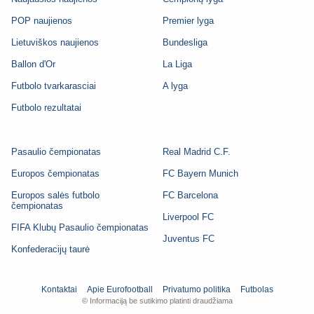
POP naujienos
Premier lyga
Lietuviškos naujienos
Bundesliga
Ballon d'Or
La Liga
Futbolo tvarkarasciai
A lyga
Futbolo rezultatai
Pasaulio čempionatas
Real Madrid C.F.
Europos čempionatas
FC Bayern Munich
Europos salės futbolo
FC Barcelona
čempionatas
Liverpool FC
FIFA Klubų Pasaulio čempionatas
Juventus FC
Konfederacijų taurė
Kontaktai
Apie Eurofootball
Privatumo politika
Futbolas
© Informaciją be sutikimo platinti draudžiama