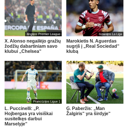
Anglijos Premier League
Ispanijos La Liga
X. Alonso negailėjo gražių
Marokietis N. Aguerdas
žodžių dabartiniam savo
sugrįš į „Real Sociedad“
klubui „Chelsea“
klubą
Prancūzijos Ligue 1
L. Puccinelli: „P.
G. Paberžis: „Man
Hojbergas yra visiškai
Žalgiris“ yra širdyje“
susitelkęs darbui
Marselyje“