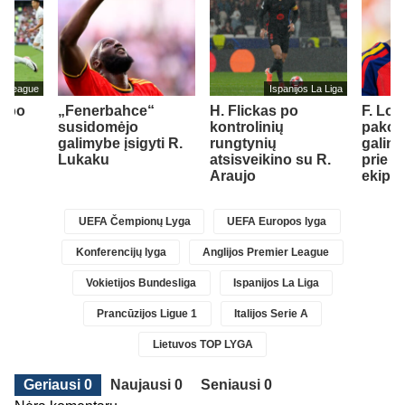
er League
Ispanijos La Liga
s po
„Fenerbahce“
H. Flickas po
F. Lo
iks
susidomėjo
kontrolinių
pakom
r
galimybe įsigyti R.
rungtynių
galimy
st
Lukaku
atsisveikino su R.
prie „
1)
Araujo
ekipo
UEFA Čempionų Lyga
UEFA Europos lyga
Konferencijų lyga
Anglijos Premier League
Vokietijos Bundesliga
Ispanijos La Liga
Prancūzijos Ligue 1
Italijos Serie A
Lietuvos TOP LYGA
Geriausi 0
Naujausi 0
Seniausi 0