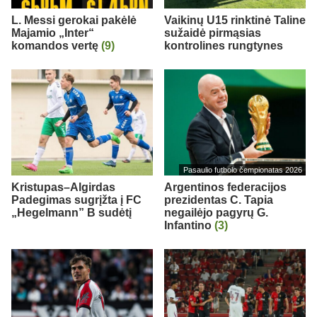
L. Messi gerokai pakėlė
Vaikinų U15 rinktinė Taline
Majamio „Inter“
sužaidė pirmąsias
komandos vertę
(9)
kontrolines rungtynes
Pasaulio futbolo čempionatas 2026
Kristupas–Algirdas
Argentinos federacijos
Padegimas sugrįžta į FC
prezidentas C. Tapia
„Hegelmann” B sudėtį
negailėjo pagyrų G.
Infantino
(3)