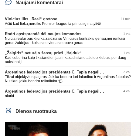
Naujausi komentarai
Vinicius liks „Real“ gretose
11 min.
Ačiū kad lieka,nereiks Premier league ta princesę matyti😀
Rodri apsisprendė dėl naujos komandos
1 val.
Nu čia realui bus kliurka,žaidžia su Viniciaus kontraktu geriau,nei renkasi
gerus žaidėjus...kolkas ne vienas nebuvo geras
„Žalgiris“ neturėjo šansų prieš „Hajduk“
1 val.
Kad ceburina kaip tik siandien jau ir kazachstane atleido klubas, per daug
aukstinat ji.
Argentinos federacijos prezidentas C. Tapia negailėjo pagyrų G. Infantino
2 val.
Tikrai objektyvios pagiros. Juk ka bendro turi Infantino ir Argentinos futbolas?
Nu tikrai jokiu bendru reikaliuku :)))
Argentinos federacijos prezidentas C. Tapia negailėjo pagyrų G. Infantino
4 val.
niurkt
Dienos nuotrauka