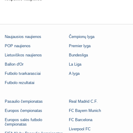
Naujausios naujienos
Čempionų lyga
POP naujienos
Premier lyga
Lietuviškos naujienos
Bundesliga
Ballon d'Or
La Liga
Futbolo tvarkarasciai
A lyga
Futbolo rezultatai
Pasaulio čempionatas
Real Madrid C.F.
Europos čempionatas
FC Bayern Munich
Europos salės futbolo
FC Barcelona
čempionatas
Liverpool FC