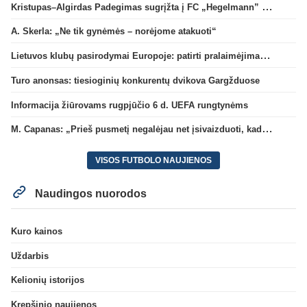
Kristupas–Algirdas Padegimas sugrįžta į FC „Hegelmann” B sudėtį
A. Skerla: „Ne tik gynėmės – norėjome atakuoti“
Lietuvos klubų pasirodymai Europoje: patirti pralaimėjimai Kroatijos atstovams
Turo anonsas: tiesioginių konkurentų dvikova Gargžduose
Informacija žiūrovams rugpjūčio 6 d. UEFA rungtynėms
M. Capanas: „Prieš pusmetį negalėjau net įsivaizduoti, kad žaisime prieš „Hajduk“
VISOS FUTBOLO NAUJIENOS
Naudingos nuorodos
Kuro kainos
Uždarbis
Kelionių istorijos
Krepšinio naujienos