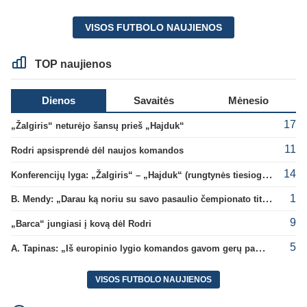
VISOS FUTBOLO NAUJIENOS
TOP naujienos
Dienos
Savaitės
Mėnesio
17
„Žalgiris“ neturėjo šansų prieš „Hajduk“
11
Rodri apsisprendė dėl naujos komandos
14
Konferencijų lyga: „Žalgiris“ – „Hajduk“ (rungtynės tiesiogiai)
1
B. Mendy: „Darau ką noriu su savo pasaulio čempionato titulu“
9
„Barca“ jungiasi į kovą dėl Rodri
5
A. Tapinas: „Iš europinio lygio komandos gavom gerų pamokų“
VISOS FUTBOLO NAUJIENOS