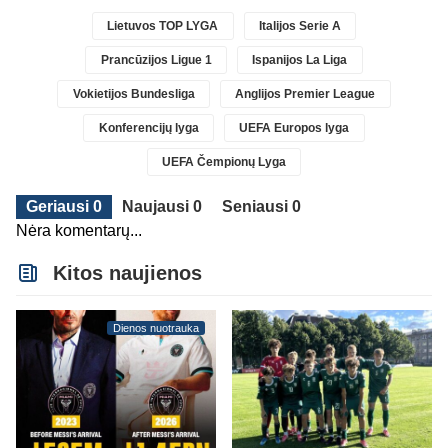
Lietuvos TOP LYGA
Italijos Serie A
Prancūzijos Ligue 1
Ispanijos La Liga
Vokietijos Bundesliga
Anglijos Premier League
Konferencijų lyga
UEFA Europos lyga
UEFA Čempionų Lyga
Geriausi 0
Naujausi 0
Seniausi 0
Nėra komentarų...
Kitos naujienos
Dienos nuotrauka