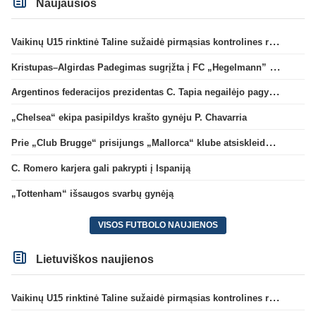
Naujausios
Vaikinų U15 rinktinė Taline sužaidė pirmąsias kontrolines rungtynes
Kristupas–Algirdas Padegimas sugrįžta į FC „Hegelmann” B sudėtį
Argentinos federacijos prezidentas C. Tapia negailėjo pagyrų G. Infantino
„Chelsea“ ekipa pasipildys krašto gynėju P. Chavarria
Prie „Club Brugge“ prisijungs „Mallorca“ klube atsiskleidęs J. Virgili
C. Romero karjera gali pakrypti į Ispaniją
„Tottenham“ išsaugos svarbų gynėją
VISOS FUTBOLO NAUJIENOS
Lietuviškos naujienos
Vaikinų U15 rinktinė Taline sužaidė pirmąsias kontrolines rungtynes