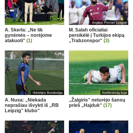
Anglijos Premier League
A. Skerla: „Ne tik
M. Salah oficialiai
gynėmės – norėjome
persikėlė į Turkijos ekipą
atakuoti“
(1)
„Trabzonspor“
(3)
Vokietijos Bundesliga
Konferencijų lyga
A. Nusa: „Niekada
„Žalgiris“ neturėjo šansų
neprašiau išvykti iš „RB
prieš „Hajduk“
(17)
Leipzig“ klubo“