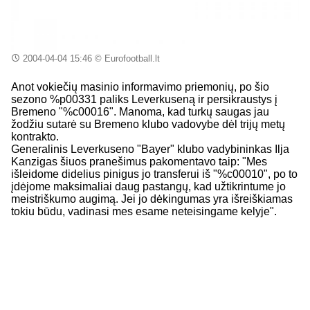
2004-04-04 15:46
© Eurofootball.lt
Anot vokiečių masinio informavimo priemonių, po šio
sezono %p00331 paliks Leverkuseną ir persikraustys į
Bremeno "%c00016". Manoma, kad turkų saugas jau
žodžiu sutarė su Bremeno klubo vadovybe dėl trijų metų
kontrakto.
Generalinis Leverkuseno "Bayer" klubo vadybininkas Ilja
Kanzigas šiuos pranešimus pakomentavo taip: "Mes
išleidome didelius pinigus jo transferui iš "%c00010", po to
įdėjome maksimaliai daug pastangų, kad užtikrintume jo
meistriškumo augimą. Jei jo dėkingumas yra išreiškiamas
tokiu būdu, vadinasi mes esame neteisingame kelyje".