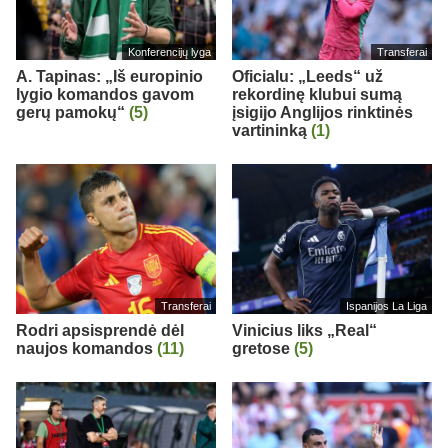
Konferencijų lyga
Transferai
A. Tapinas: „Iš europinio
Oficialu: „Leeds“ už
lygio komandos gavom
rekordinę klubui sumą
gerų pamokų“
(5)
įsigijo Anglijos rinktinės
vartininką
(1)
Transferai
Ispanijos La Liga
Rodri apsisprendė dėl
Vinicius liks „Real“
naujos komandos
(11)
gretose
(5)