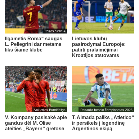
Italijos Serie A
Ilgametis Roma“ saugas
Lietuvos klubų
L. Pellegrini dar metams
pasirodymai Europoje:
liks šiame klube
patirti pralaimėjimai
Kroatijos atstovams
Vokietijos Bundesliga
Pasaulio futbolo čempionatas 2026
V. Kompany pasisakė apie
T. Almada paliks „Atletico“
gandus dėl M. Olise
ir persikels į legendinę
ateities „Bayern“ gretose
Argentinos ekipą