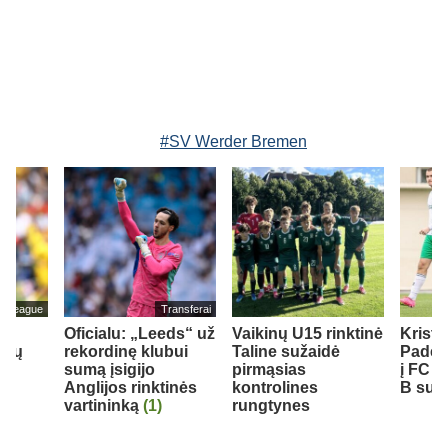
#SV Werder Bremen
er League
Transferai
Oficialu: „Leeds“ už
Vaikinų U15 rinktinė
Krist
rbų
rekordinę klubui
Taline sužaidė
Padeg
sumą įsigijo
pirmąsias
į FC 
Anglijos rinktinės
kontrolines
B sudė
vartininką
(1)
rungtynes