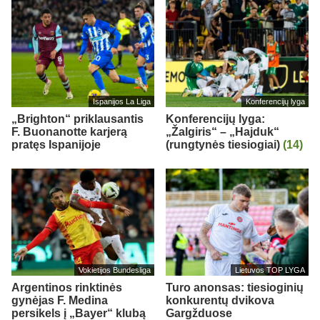
Ispanijos La Liga
Konferencijų lyga
„Brighton“ priklausantis
Konferencijų lyga:
F. Buonanotte karjerą
„Žalgiris“ – „Hajduk“
pratęs Ispanijoje
(rungtynės tiesiogiai)
(14)
Vokietijos Bundesliga
Lietuvos TOP LYGA
Argentinos rinktinės
Turo anonsas: tiesioginių
gynėjas F. Medina
konkurentų dvikova
persikels į „Bayer“ klubą
Gargžduose