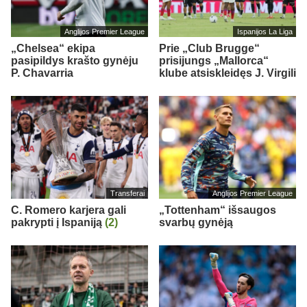
Anglijos Premier League
Ispanijos La Liga
„Chelsea“ ekipa
Prie „Club Brugge“
pasipildys krašto gynėju
prisijungs „Mallorca“
P. Chavarria
klube atsiskleidęs J. Virgili
Transferai
Anglijos Premier League
C. Romero karjera gali
„Tottenham“ išsaugos
pakrypti į Ispaniją
(2)
svarbų gynėją