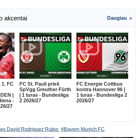
o akcentai
Daugiau
| 1. FC
FC St. Pauli prieš
FC Energie Cottbus
SpVgg Greuther Fürth
kontra Hannover 96 |
DEN |
| 1 turas - Bundesliga
1 turas - Bundesliga 2
diena -
2 2026/27
2026/27
026/27
es David Rodriguez Rubio
#Bayern Munich FC