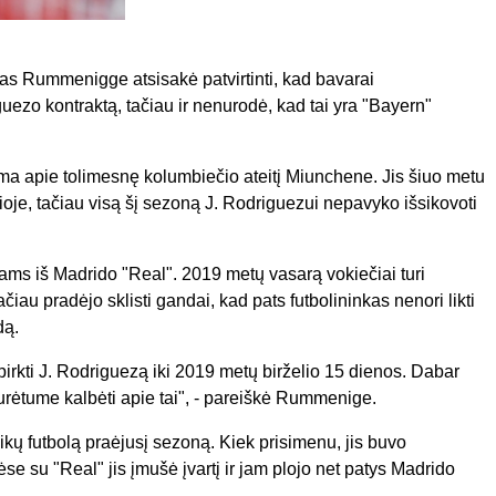
s Rummenigge atsisakė patvirtinti, kad bavarai
ezo kontraktą, tačiau ir nenurodė, kad tai yra "Bayern"
a apie tolimesnę kolumbiečio ateitį Miunchene. Jis šiuo metu
džioje, tačiau visą šį sezoną J. Rodriguezui nepavyko išsikovoti
ms iš Madrido "Real". 2019 metų vasarą vokiečiai turi
ačiau pradėjo sklisti gandai, kad pats futbolininkas nenori likti
dą.
irkti J. Rodriguezą iki 2019 metų birželio 15 dienos. Dabar
 turėtume kalbėti apie tai", - pareiškė Rummenige.
ų futbolą praėjusį sezoną. Kiek prisimenu, jis buvo
 su "Real" jis įmušė įvartį ir jam plojo net patys Madrido