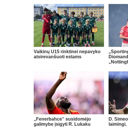
Vaikinų U15 rinktinei nepavyko
„Sportin
atsirevanšuoti estams
Diomand
„Notting
„Fenerbahce“ susidomėjo
D. Simeo
galimybe įsigyti R. Lukaku
laimingi,