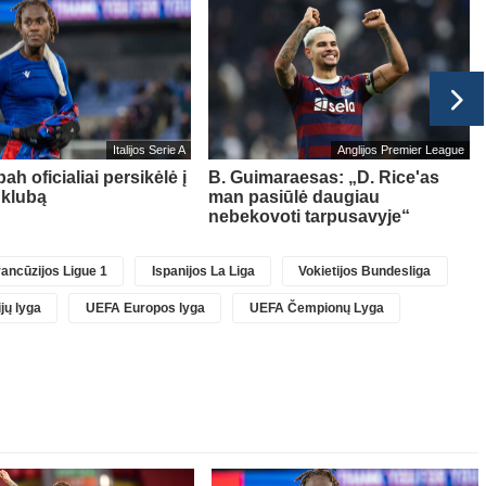
Italijos Serie A
Anglijos Premier League
ah oficialiai persikėlė į
B. Guimaraesas: „D. Rice'as
klubą
man pasiūlė daugiau
nebekovoti tarpusavyje“
ancūzijos Ligue 1
Ispanijos La Liga
Vokietijos Bundesliga
jų lyga
UEFA Europos lyga
UEFA Čempionų Lyga