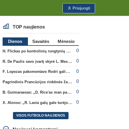
Prisijungti
TOP naujienos
Dienos
Savaitės
Mėnesio
0
H. Flickas po kontrolinių rungtynių atsisveikino su R. Araujo
0
R. De Paulis savo įvartį skyrė L. Messi mirusiam tėčiui Jorge
0
F. Lopezas pakomentavo Rodri galimybę prisijungti prie „Barcelona“ ekipos
0
Pagrindinis Prancūzijos rinktinės žaidėjas L. Digne papildė PSG gretas
0
B. Guimaraesas: „D. Rice'as man pasiūlė daugiau nebekovoti tarpusavyje“
0
X. Alonso: „R. Lavia galų gale turėjo sužaisti visas rungtynes“
VISOS FUTBOLO NAUJIENOS