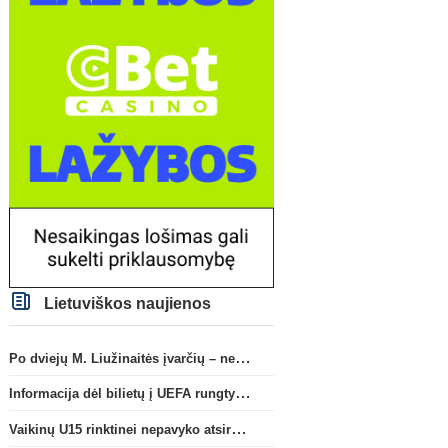
Lietuviškos naujienos
Po dviejų M. Liužinaitės įvarčių – nelengva pergalė prieš „Bangą“
Informacija dėl bilietų į UEFA rungtynes Splite
Vaikinų U15 rinktinei nepavyko atsirevanšuoti estams