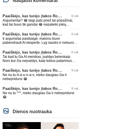
Naujausi komentarai
Paaiškėjo, kas turėjo įtakos Rodri sprendimui pasirinkti Barselonos pusę
6 val.
Argumentai? 😂 taigi pats prieš tai pripažinai,
kad tai buvo tik gandai 😂 nepateiki jokių
konkrečių įrodymų ar argumentų, tik toliau iš
tuščio į kiaurą pilstai 😂 visi mato,kad žolė žalia,
Paaiškėjo, kas turėjo įtakos Rodri sprendimui pasirinkti Barselonos pusę
6 val.
o tu kaip avinas atsistojęs toliau mekeni, kad
Ir argumetai pasibaigė, malonu buvo
mėlyna 😂 ar tu bent pats skaitai ką tu rašai? Ar
pabendrauti AI eksperte. Lyg saulės ir nebuvo
tu bent pats supranti ant kiek bukas esi? Dėl AI
labai jau tokios, o va pasirodo kalė ar čia
ar tu bent žinai kaip veikia jo algoritmai ir kaip jis
sekmadienis sunkus? 🙄
Paaiškėjo, kas turėjo įtakos Rodri sprendimui pasirinkti Barselonos pusę
6 val.
išvis veikia? O siaube... ant kiek tu žmogau
atsilupęs 😂
Tai kad tu čia AI meistras, įvaldęs belenkaip.
Nors kur čia neįvaldys, kaip tokius patarimus
dalina 😂 Neberk arba neberūkyk ką ten geri ir
rūkai, kaip dabar liaudis kalba. Žiauriai kvailai
Paaiškėjo, kas turėjo įtakos Rodri sprendimui pasirinkti Barselonos pusę
9 val.
atrodai. Su daunais sudilaikyčiau, kaip kliedi
Ne nu tu d-a-u-n-a-s, nieko daugiau čia ir
šitaip.
nebepridursi 😂
Paaiškėjo, kas turėjo įtakos Rodri sprendimui pasirinkti Barselonos pusę
9 val.
Ne nu tu ***, nieko daugiau čia ir nebepridursi
😂
Dienos nuotrauka