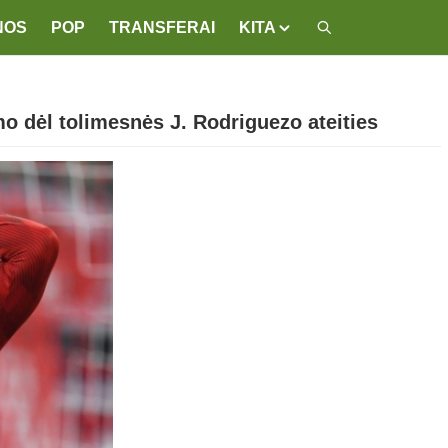
NOS
POP
TRANSFERAI
KITA
o dėl tolimesnės J. Rodriguezo ateities