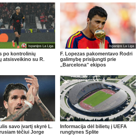
Ispanijos La Liga
Ispanijos La Liga
s po kontrolinių
F. Lopezas pakomentavo Rodri
ų atsisveikino su R.
galimybę prisijungti prie
„Barcelona“ ekipos
lis savo įvartį skyrė L.
Informacija dėl bilietų į UEFA
rusiam tėčiui Jorge
rungtynes Splite