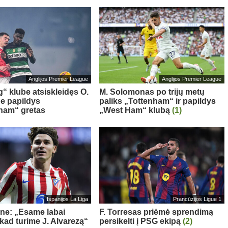
Anglijos Premier League
Anglijos Premier League
g“ klube atsiskleidęs O.
M. Solomonas po trijų metų
e papildys
paliks „Tottenham“ ir papildys
ham“ gretas
„West Ham“ klubą
(1)
Ispanijos La Liga
Prancūzijos Ligue 1
ne: „Esame labai
F. Torresas priėmė sprendimą
 kad turime J. Alvarezą“
persikelti į PSG ekipą
(2)