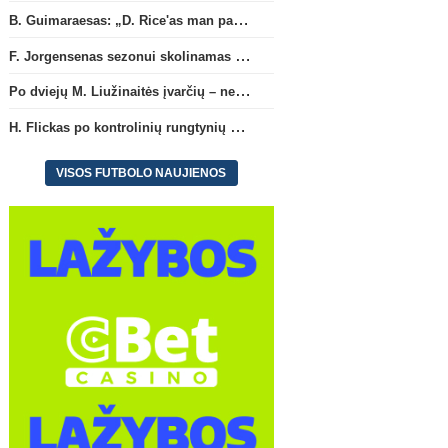
B. Guimaraesas: „D. Rice'as man pasiūlė daugiau nebekovoti tarpusavyje“
F. Jorgensenas sezonui skolinamas dukterinei ekipai „RC Strasbourg“
Po dviejų M. Liužinaitės įvarčių – nelengva pergalė prieš „Bangą“
H. Flickas po kontrolinių rungtynių atsisveikino su R. Araujo
Prancūzijos Ligue 1
Ispanij
F. Jorgensenas sezonui
F. Lopezas pakomentavo
VISOS FUTBOLO NAUJIENOS
skolinamas dukterinei ekipai
galimybę prisijungti prie
„RC Strasbourg“
„Barcelona“ ekipos