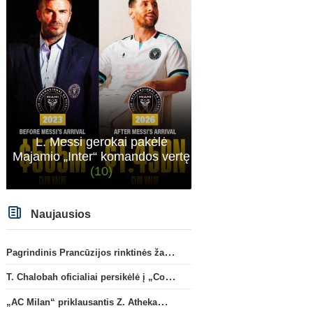
L. Messi gerokai pakėlė
Majamio „Inter“ komandos vertę
(10)
Naujausios
Pagrindinis Prancūzijos rinktinės žaidėjas L. Digne papildė PSG gretas
T. Chalobah oficialiai persikėlė į „Como“ klubą
„AC Milan“ priklausantis Z. Athekame sezonui skolinamas „Lyon“ ekipai