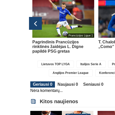
Prancūzijos Ligue 1
įvartį skyrė L.
Pagrindinis Prancūzijos
T. Chalob
ėčiui Jorge
rinktinės žaidėjas L. Digne
„Como“ 
papildė PSG gretas
Lietuvos TOP LYGA
Italijos Serie A
Pr
Anglijos Premier League
Konferenci
Geriausi 0
Naujausi 0
Seniausi 0
Nėra komentarų...
Kitos naujienos