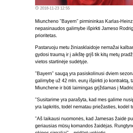
2018-11-23 12:55
Miuncheno "Bayern" pirmininkas Karlas-Heinza
nepasinaudos galimybe išpirkti Jameso Rodrigu
prioritetas.
Pastaruoju metu žiniasklaidoje nemažai kalbam
gydosi traumą ir į aikštę grįš tik kitų metų pra
vietos startinėje sudėtyje.
"Bayern" saugą yra pasiskolinusi dviem sezona
galimybę už 42 mln. eurų išpirkti jo kontraktą, t
Miunchene ir būti laimingas grįždamas į Madri
"Susitarime yra parašyta, kad mes galime nusip
yra lapkritis, todėl nematau priežasties, kodėl
"Aš laikausi nuomonės, kad Jamesas žaidė puik
geriausias mūsų komandos žaidėjas. Rungtynėse
ekipos sirgaliai", - pridūrė vokietis.