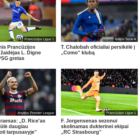
Prancūzijos Ligue 1
Italijos Serie A
nis Prancūzijos
T. Chalobah oficialiai persikėlė į
 žaidėjas L. Digne
„Como“ klubą
PSG gretas
Anglijos Premier League
Prancūzijos Ligue 1
raesas: „D. Rice'as
F. Jorgensenas sezonui
ūlė daugiau
skolinamas dukterinei ekipai
ti tarpusavyje“
„RC Strasbourg“