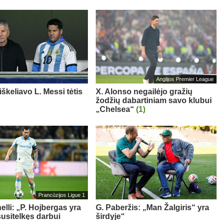
Anglijos Premier League
iškeliavo L. Messi tėtis
X. Alonso negailėjo gražių
žodžių dabartiniam savo klubui
„Chelsea“
(1)
Prancūzijos Ligue 1
elli: „P. Hojbergas yra
G. Paberžis: „Man Žalgiris“ yra
susitelkęs darbui
širdyje“