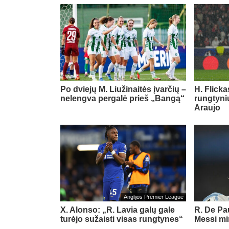
Po dviejų M. Liužinaitės įvarčių –
H. Flicka
nelengva pergalė prieš „Bangą“
rungtyni
Araujo
Anglijos Premier League
X. Alonso: „R. Lavia galų gale
R. De Pau
turėjo sužaisti visas rungtynes“
Messi mi