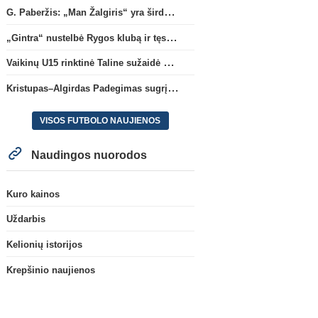
G. Paberžis: „Man Žalgiris“ yra širdyje“
„Gintra“ nustelbė Rygos klubą ir tęs kovas UEFA Europos taurės atrankoje
Vaikinų U15 rinktinė Taline sužaidė pirmąsias kontrolines rungtynes
Kristupas–Algirdas Padegimas sugrįžta į FC „Hegelmann” B sudėtį
VISOS FUTBOLO NAUJIENOS
Naudingos nuorodos
Kuro kainos
Uždarbis
Kelionių istorijos
Krepšinio naujienos