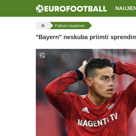
NAUJIE
Futbolo naujienos
"Bayern" neskuba priimti sprendim