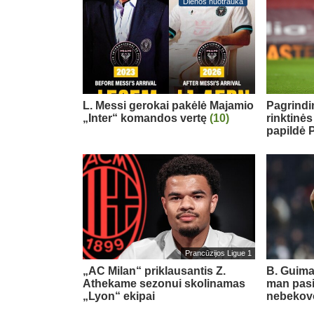
Dienos nuotrauka
L. Messi gerokai pakėlė Majamio
Pagrindi
„Inter“ komandos vertę
(10)
rinktinės
papildė 
Prancūzijos Ligue 1
„AC Milan“ priklausantis Z.
B. Guima
Athekame sezonui skolinamas
man pasi
„Lyon“ ekipai
nebekovo