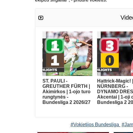
Vide
ST. PAULI -
Hattrick-Magic! 
GREUTHER FÜRTH |
NÜRNBERG -
Akimirkos | 1-ojo turo
DYNAMO DRES
rungtynės -
Akcentai | 1-oji 
Bundesliga 2 2026/27
Bundesliga 2 2
#Vokietijos Bundesliga
#Jam