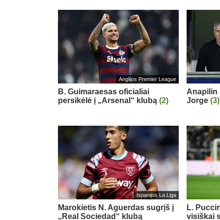
Anglijos Premier League
B. Guimaraesas oficialiai
Anapilin 
persikėlė į „Arsenal“ klubą
(2)
Jorge
(3)
Ispanijos La Liga
Marokietis N. Aguerdas sugrįš į
L. Puccin
„Real Sociedad“ klubą
visiškai 