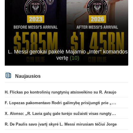
L. Messi gerokai pakėlė Majamio „Inter“ komandos
vertę
(10)
Naujausios
H. Flickas po kontrolinių rungtynių atsisveikino su R. Araujo
F. Lopezas pakomentavo Rodri galimybę prisijungti prie „Barcelona“ ekipos
X. Alonso: „R. Lavia galų gale turėjo sužaisti visas rungtynes“
R. De Paulis savo įvartį skyrė L. Messi mirusiam tėčiui Jorge