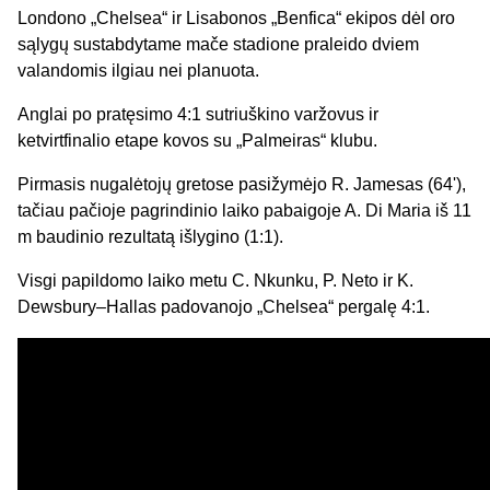
Londono „Chelsea“ ir Lisabonos „Benfica“ ekipos dėl oro
sąlygų sustabdytame mače stadione praleido dviem
valandomis ilgiau nei planuota.
Anglai po pratęsimo 4:1 sutriuškino varžovus ir
ketvirtfinalio etape kovos su „Palmeiras“ klubu.
Pirmasis nugalėtojų gretose pasižymėjo R. Jamesas (64'),
tačiau pačioje pagrindinio laiko pabaigoje A. Di Maria iš 11
m baudinio rezultatą išlygino (1:1).
Visgi papildomo laiko metu C. Nkunku, P. Neto ir K.
Dewsbury–Hallas padovanojo „Chelsea“ pergalę 4:1.