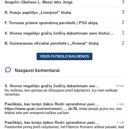
3
Anapilin iškeliavo L. Messi tėtis Jorge
3
R. Araujo papildys „Liverpool“ klubą
2
F. Torresas priėmė sprendimą persikelti į PSG ekipą
1
X. Alonso negailėjo gražių žodžių dabartiniam savo klubui „Chelsea“
2
B. Guimaraesas oficialiai persikėlė į „Arsenal“ klubą
VISOS FUTBOLO NAUJIENOS
Naujausi komentarai
X. Alonso negailėjo gražių žodžių dabartiniam savo klubui „Chelsea“
8 min.
Nu nežinau, kuo garsiau jie džiaugiasi prieš kapotynes, tuo man kažkaip
neramiau.
Paaiškėjo, kas turėjo įtakos Rodri sprendimui pasirinkti Barselonos pusę
1 val.
https://www.goal.com/en/news/r......dc30,
rimtai įkvėpk gryno oro, nes
totaliai kirto per smegenis kažkas pačiam.
Paaiškėjo, kas turėjo įtakos Rodri sprendimui pasirinkti Barselonos pusę
1 val.
Pasidomėk pirmą prieš rašydamas, net Fabricio Romano aiškiai pasakė, kad