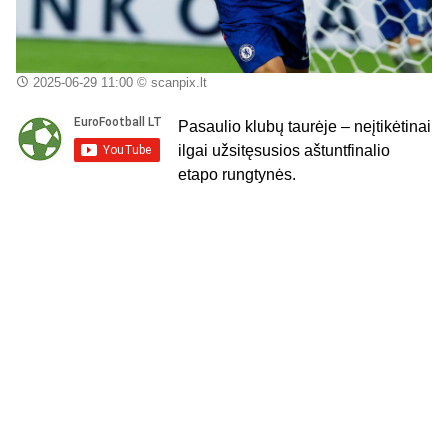
2025-06-29 11:00
© scanpix.lt
Pasaulio klubų taurėje – neįtikėtinai
ilgai užsitęsusios aštuntfinalio
etapo rungtynės.