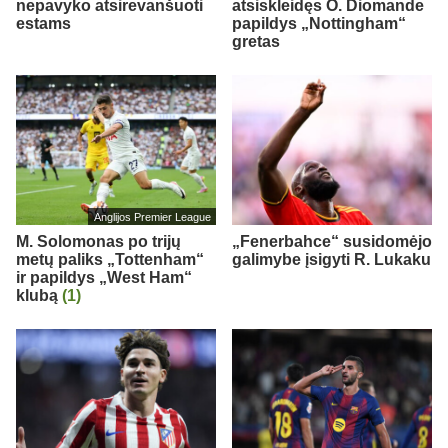
nepavyko atsirevanšuoti
atsiskleidęs O. Diomande
estams
papildys „Nottingham“
gretas
Anglijos Premier League
M. Solomonas po trijų
„Fenerbahce“ susidomėjo
metų paliks „Tottenham“
galimybe įsigyti R. Lukaku
ir papildys „West Ham“
klubą
(1)