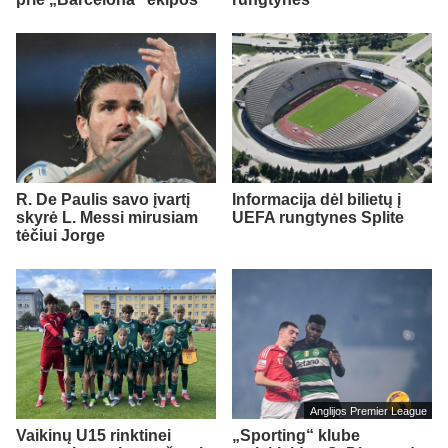
R. De Paulis savo įvartį
Informacija dėl bilietų į
skyrė L. Messi mirusiam
UEFA rungtynes Splite
tėčiui Jorge
Anglijos Premier League
Vaikinų U15 rinktinei
„Sporting“ klube