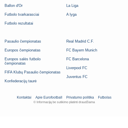
Ballon d'Or
La Liga
Futbolo tvarkarasciai
A lyga
Futbolo rezultatai
Pasaulio čempionatas
Real Madrid C.F.
Europos čempionatas
FC Bayern Munich
Europos salės futbolo
FC Barcelona
čempionatas
Liverpool FC
FIFA Klubų Pasaulio čempionatas
Juventus FC
Konfederacijų taurė
Kontaktai
Apie Eurofootball
Privatumo politika
Futbolas
© Informaciją be sutikimo platinti draudžiama