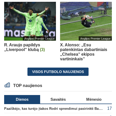
Anglijos Premier League
Anglijos Premier League
R. Araujo papildys
X. Alonso: „Esu
„Liverpool“ klubą
(3)
patenkintas dabartiniais
„Chelsea“ ekipos
vartininkais“
VISOS FUTBOLO NAUJIENOS
TOP naujienos
Dienos
Savaitės
Mėnesio
17
Paaiškėjo, kas turėjo įtakos Rodri sprendimui pasirinkti Barselonos pusę