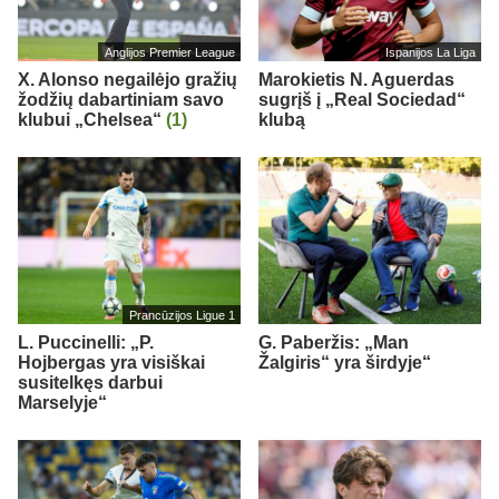
Anglijos Premier League
Ispanijos La Liga
X. Alonso negailėjo gražių
Marokietis N. Aguerdas
žodžių dabartiniam savo
sugrįš į „Real Sociedad“
klubui „Chelsea“
(1)
klubą
Prancūzijos Ligue 1
L. Puccinelli: „P.
G. Paberžis: „Man
Hojbergas yra visiškai
Žalgiris“ yra širdyje“
susitelkęs darbui
Marselyje“