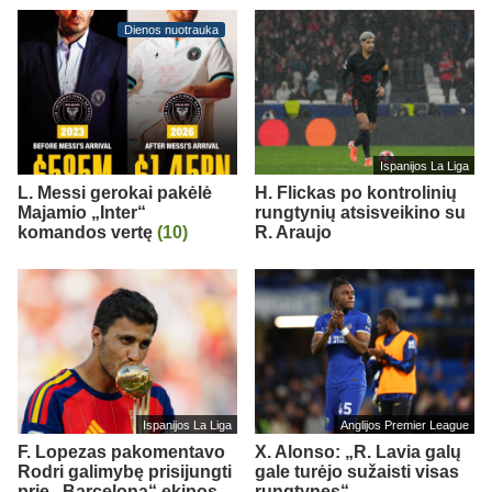
Dienos nuotrauka
Ispanijos La Liga
L. Messi gerokai pakėlė
H. Flickas po kontrolinių
Majamio „Inter“
rungtynių atsisveikino su
komandos vertę
(10)
R. Araujo
Ispanijos La Liga
Anglijos Premier League
F. Lopezas pakomentavo
X. Alonso: „R. Lavia galų
Rodri galimybę prisijungti
gale turėjo sužaisti visas
prie „Barcelona“ ekipos
rungtynes“