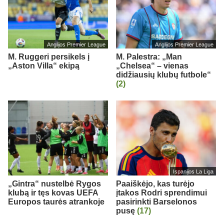
Anglijos Premier League
Anglijos Premier League
M. Ruggeri persikels į
M. Palestra: „Man
„Aston Villa“ ekipą
„Chelsea“ – vienas
didžiausių klubų futbole“
(2)
Ispanijos La Liga
„Gintra“ nustelbė Rygos
Paaiškėjo, kas turėjo
klubą ir tęs kovas UEFA
įtakos Rodri sprendimui
Europos taurės atrankoje
pasirinkti Barselonos
pusę
(17)