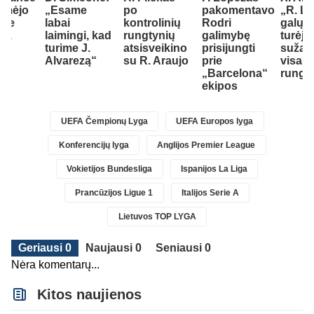
omėjo
„Esame
po
pakomentavo
„R. La
ybe
labai
kontrolinių
Rodri
galų g
 R.
laimingi, kad
rungtynių
galimybę
turėjo
u
turime J.
atsisveikino
prisijungti
sužais
Alvarezą“
su R. Araujo
prie
visas
„Barcelona“
rungt
ekipos
UEFA Čempionų Lyga
UEFA Europos lyga
Konferencijų lyga
Anglijos Premier League
Vokietijos Bundesliga
Ispanijos La Liga
Prancūzijos Ligue 1
Italijos Serie A
Lietuvos TOP LYGA
Geriausi 0
Naujausi 0
Seniausi 0
Nėra komentarų...
Kitos naujienos