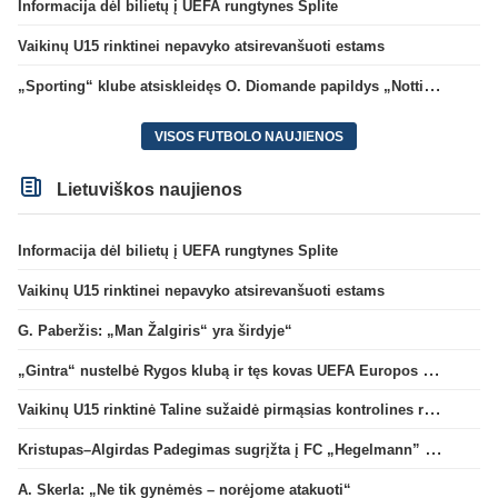
Informacija dėl bilietų į UEFA rungtynes Splite
Vaikinų U15 rinktinei nepavyko atsirevanšuoti estams
„Sporting“ klube atsiskleidęs O. Diomande papildys „Nottingham“ gretas
VISOS FUTBOLO NAUJIENOS
Lietuviškos naujienos
Informacija dėl bilietų į UEFA rungtynes Splite
Vaikinų U15 rinktinei nepavyko atsirevanšuoti estams
G. Paberžis: „Man Žalgiris“ yra širdyje“
„Gintra“ nustelbė Rygos klubą ir tęs kovas UEFA Europos taurės atrankoje
Vaikinų U15 rinktinė Taline sužaidė pirmąsias kontrolines rungtynes
Kristupas–Algirdas Padegimas sugrįžta į FC „Hegelmann” B sudėtį
A. Skerla: „Ne tik gynėmės – norėjome atakuoti“