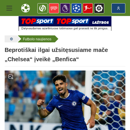
Futbolo naujienos
Beprotiškai ilgai užsitęsusiame mače
„Chelsea“ įveikė „Benfica“