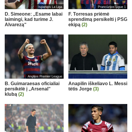
Ispanijos La Liga
Prancūzijos Ligue 1
D. Simeone: „Esame labai
F. Torresas priėmė
laimingi, kad turime J.
sprendimą persikelti į PSG
Alvarezą“
ekipą
(2)
Anglijos Premier League
B. Guimaraesas oficialiai
Anapilin iškeliavo L. Messi
persikėlė į „Arsenal“
tėtis Jorge
(3)
klubą
(2)