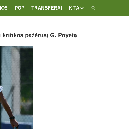
NOS
POP
TRANSFERAI
KITA
kritikos pažėrusį G. Poyetą