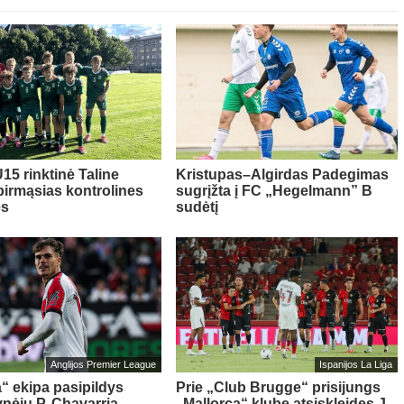
15 rinktinė Taline
Kristupas–Algirdas Padegimas
pirmąsias kontrolines
sugrįžta į FC „Hegelmann” B
es
sudėtį
Anglijos Premier League
Ispanijos La Liga
“ ekipa pasipildys
Prie „Club Brugge“ prisijungs
ynėju P. Chavarria
„Mallorca“ klube atsiskleidęs J.