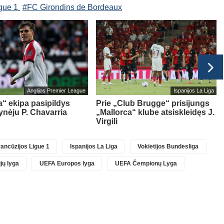
gue 1
#FC Girondins de Bordeaux
Anglijos Premier League
Ispanijos La Liga
“ ekipa pasipildys
Prie „Club Brugge“ prisijungs
ynėju P. Chavarria
„Mallorca“ klube atsiskleidęs J.
Virgili
ancūzijos Ligue 1
Ispanijos La Liga
Vokietijos Bundesliga
jų lyga
UEFA Europos lyga
UEFA Čempionų Lyga