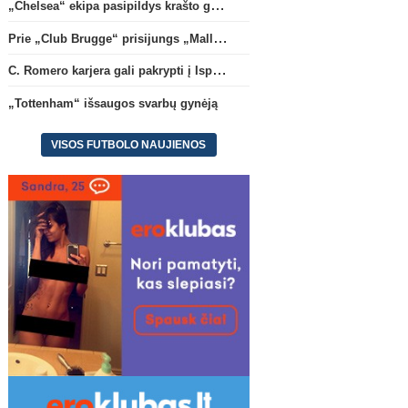
„Chelsea“ ekipa pasipildys krašto gynėju P. Chavarria
Prie „Club Brugge“ prisijungs „Mallorca“ klube atsiskleidęs J. Virgili
C. Romero karjera gali pakrypti į Ispaniją
„Tottenham“ išsaugos svarbų gynėją
VISOS FUTBOLO NAUJIENOS
Anglijos Premier League
Konfere
„Tottenham“ išsaugos svarbų
A. Tapinas: „Iš europinio
gynėją
komandos gavom gerų
pamokų“
(5)