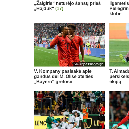
„Žalgiris“ neturėjo šansų prieš
Ilgameti
„Hajduk“
(17)
Pellegri
klube
Vokietijos Bundesliga
V. Kompany pasisakė apie
T. Almada
gandus dėl M. Olise ateities
persikel
„Bayern“ gretose
ekipą