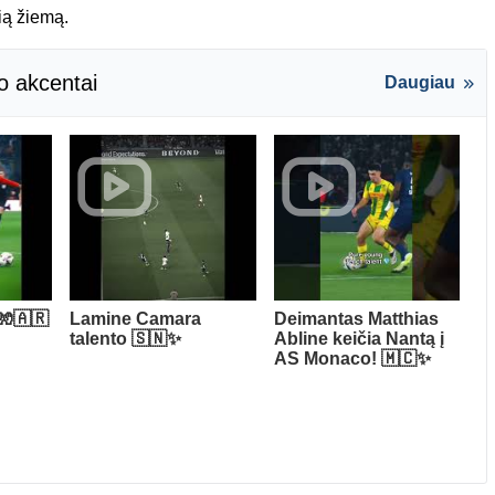
sią žiemą.
o akcentai
Daugiau
🧤🇦🇷
Lamine Camara
Deimantas Matthias
talento 🇸🇳✨
Abline keičia Nantą į
AS Monaco! 🇲🇨✨