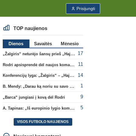
Prisijungti
TOP naujienos
Dienos
Savaitės
Mėnesio
17
„Žalgiris“ neturėjo šansų prieš „Hajduk“
11
Rodri apsisprendė dėl naujos komandos
14
Konferencijų lyga: „Žalgiris“ – „Hajduk“ (rungtynės tiesiogiai)
1
B. Mendy: „Darau ką noriu su savo pasaulio čempionato titulu“
9
„Barca“ jungiasi į kovą dėl Rodri
5
A. Tapinas: „Iš europinio lygio komandos gavom gerų pamokų“
VISOS FUTBOLO NAUJIENOS