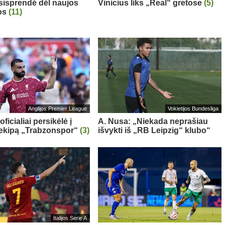
sisprendė dėl naujos
Vinicius liks „Real“ gretose
(5)
os
(11)
Anglijos Premier League
Vokietijos Bundesliga
oficialiai persikėlė į
A. Nusa: „Niekada neprašiau
 ekipą „Trabzonspor“
(3)
išvykti iš „RB Leipzig“ klubo“
Italijos Serie A