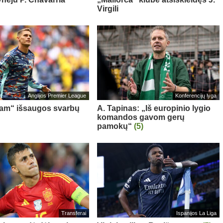
Virgili
Anglijos Premier League
Konferencijų lyga
am“ išsaugos svarbų
A. Tapinas: „Iš europinio lygio
komandos gavom gerų
pamokų“
(5)
Transferai
Ispanijos La Liga