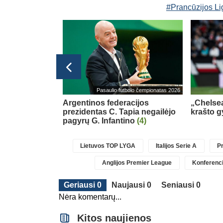
#Prancūzijos Li
Transferai
Pasaulio futbolo čempionatas 2026
ė dėl naujos
Argentinos federacijos
„Chelsea
prezidentas C. Tapia negailėjo
krašto g
pagyrų G. Infantino
(4)
Lietuvos TOP LYGA
Italijos Serie A
Pr
Anglijos Premier League
Konferenci
Geriausi 0
Naujausi 0
Seniausi 0
Nėra komentarų...
Kitos naujienos