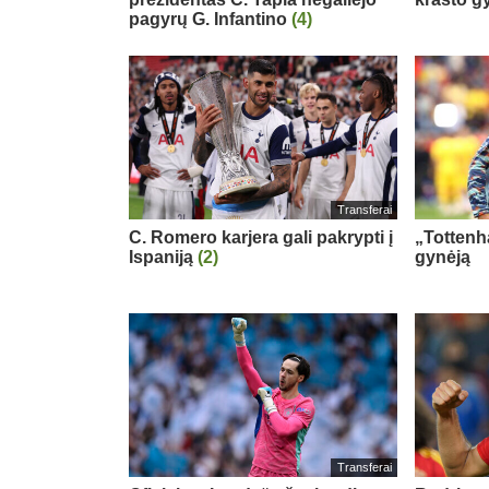
pagyrų G. Infantino
(4)
Transferai
C. Romero karjera gali pakrypti į
„Tottenh
Ispaniją
(2)
gynėją
Transferai