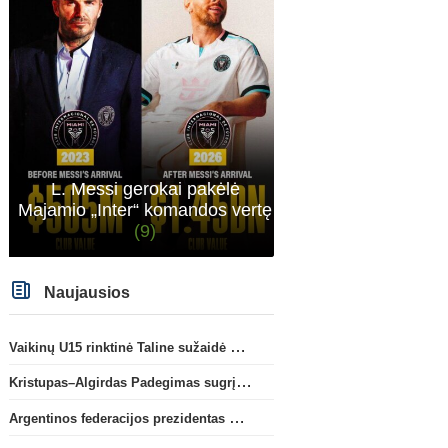
L. Messi gerokai pakėlė
Majamio „Inter“ komandos vertę
(9)
Naujausios
Vaikinų U15 rinktinė Taline sužaidė pirmąsias kontrolines rungtynes
Kristupas–Algirdas Padegimas sugrįžta į FC „Hegelmann” B sudėtį
Argentinos federacijos prezidentas C. Tapia negailėjo pagyrų G. Infantino