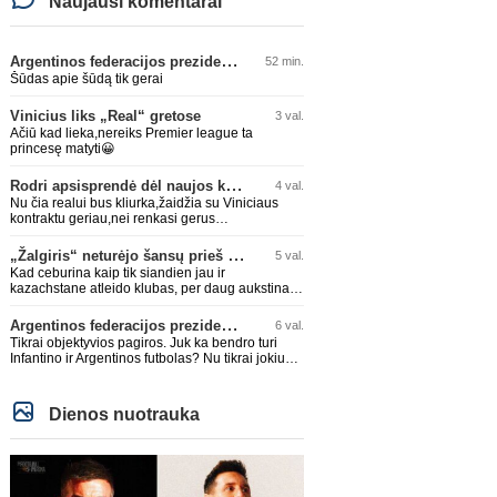
Naujausi komentarai
Argentinos federacijos prezidentas C. Tapia negailėjo pagyrų G. Infantino
52 min.
Šūdas apie šūdą tik gerai
Vinicius liks „Real“ gretose
3 val.
Ačiū kad lieka,nereiks Premier league ta
princesę matyti😀
Rodri apsisprendė dėl naujos komandos
4 val.
Nu čia realui bus kliurka,žaidžia su Viniciaus
kontraktu geriau,nei renkasi gerus
žaidėjus...kolkas ne vienas nebuvo geras
„Žalgiris“ neturėjo šansų prieš „Hajduk“
5 val.
Kad ceburina kaip tik siandien jau ir
kazachstane atleido klubas, per daug aukstinat
ji.
Argentinos federacijos prezidentas C. Tapia negailėjo pagyrų G. Infantino
6 val.
Tikrai objektyvios pagiros. Juk ka bendro turi
Infantino ir Argentinos futbolas? Nu tikrai jokiu
bendru reikaliuku :)))
Dienos nuotrauka