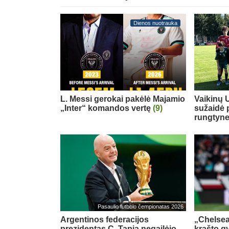
Dienos nuotrauka
L. Messi gerokai pakėlė Majamio
Vaikinų U
„Inter“ komandos vertę
(9)
sužaidė 
rungtyn
Pasaulio futbolo čempionatas 2026
Argentinos federacijos
„Chelsea
prezidentas C. Tapia negailėjo
krašto g