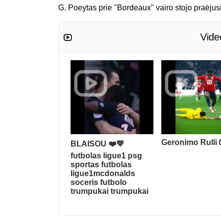
G. Poeytas prie "Bordeaux" vairo stojo praėju
Vide
Geronimo Rulli 
BLAISOU ❤️💙
futbolas ligue1 psg
sportas futbolas
ligue1mcdonalds
soceris futbolo
trumpukai trumpukai