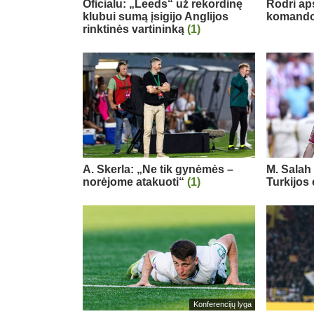
Oficialu: „Leeds“ už rekordinę
Rodri ap
klubui sumą įsigijo Anglijos
komand
rinktinės vartininką
(1)
A. Skerla: „Ne tik gynėmės –
M. Salah 
norėjome atakuoti“
(1)
Turkijos
Konferencijų lyga