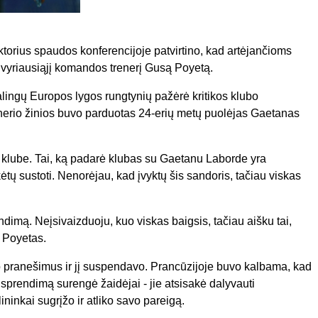
torius spaudos konferencijoje patvirtino, kad artėjančioms
vyriausiąjį komandos trenerį Gusą Poyetą.
galingų Europos lygos rungtynių pažėrė kritikos klubo
trenerio žinios buvo parduotas 24-erių metų puolėjas Gaetanas
 klube. Tai, ką padarė klubas su Gaetanu Laborde yra
ėtų sustoti. Nenorėjau, kad įvyktų šis sandoris, tačiau viskas
ndimą. Neįsivaizduoju, kuo viskas baigsis, tačiau aišku tai,
. Poyetas.
go pranešimus ir jį suspendavo. Prancūzijoje buvo kalbama, kad
į sprendimą surengė žaidėjai - jie atsisakė dalyvauti
ninkai sugrįžo ir atliko savo pareigą.