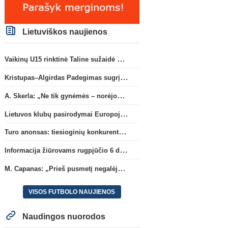
Lietuviškos naujienos
Vaikinų U15 rinktinė Taline sužaidė pirmąsias kontrolines rungtynes
Kristupas–Algirdas Padegimas sugrįžta į FC „Hegelmann” B sudėtį
A. Skerla: „Ne tik gynėmės – norėjome atakuoti“
Lietuvos klubų pasirodymai Europoje: patirti pralaimėjimai Kroatijos atstovams
Turo anonsas: tiesioginių konkurentų dvikova Gargžduose
Informacija žiūrovams rugpjūčio 6 d. UEFA rungtynėms
M. Capanas: „Prieš pusmetį negalėjau net įsivaizduoti, kad žaisime prieš „Hajduk“
VISOS FUTBOLO NAUJIENOS
Naudingos nuorodos