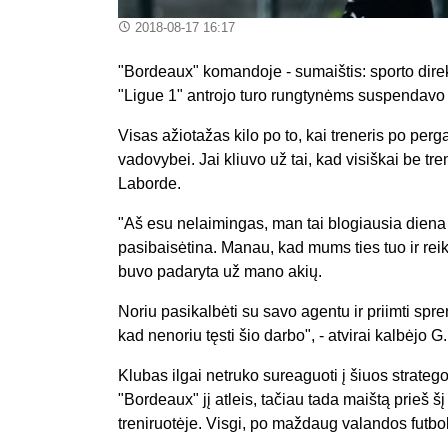
2018-08-17 16:17
"Bordeaux" komandoje - sumaištis: sporto direk
"Ligue 1" antrojo turo rungtynėms suspendavo 
Visas ažiotažas kilo po to, kai treneris po per
vadovybei. Jai kliuvo už tai, kad visiškai be 
Laborde.
"Aš esu nelaimingas, man tai blogiausia diena
pasibaisėtina. Manau, kad mums ties tuo ir reik
buvo padaryta už mano akių.
Noriu pasikalbėti su savo agentu ir priimti spre
kad nenoriu tęsti šio darbo", - atvirai kalbėjo G
Klubas ilgai netruko sureaguoti į šiuos strate
"Bordeaux" jį atleis, tačiau tada maištą prieš š
treniruotėje. Visgi, po maždaug valandos futboli