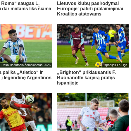
s Roma“ saugas L.
Lietuvos klubų pasirodymai
ni dar metams liks šiame
Europoje: patirti pralaimėjimai
Kroatijos atstovams
Pasaulio futbolo čempionatas 2026
Ispanijos La Liga
 paliks „Atletico“ ir
„Brighton“ priklausantis F.
s į legendinę Argentinos
Buonanotte karjerą pratęs
Ispanijoje