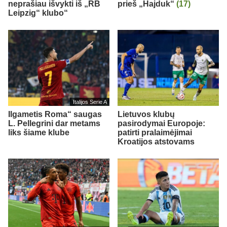
neprašiau išvykti iš „RB
prieš „Hajduk“
(17)
Leipzig“ klubo“
Italijos Serie A
Ilgametis Roma“ saugas
Lietuvos klubų
L. Pellegrini dar metams
pasirodymai Europoje:
liks šiame klube
patirti pralaimėjimai
Kroatijos atstovams