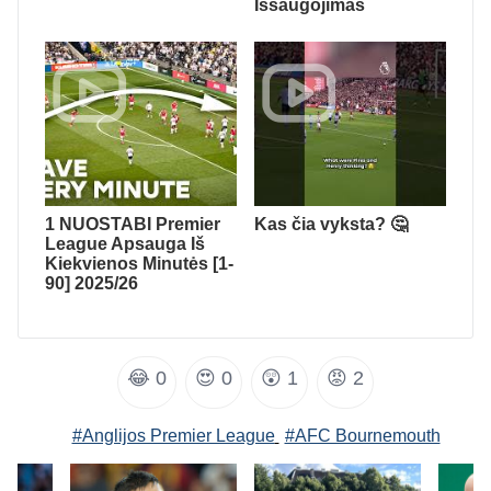
Išsaugojimas
1 NUOSTABI Premier
Kas čia vyksta? 🤔
League Apsauga Iš
Kiekvienos Minutės [1-
90] 2025/26
😂
0
😍
0
😲
1
😡
2
#Anglijos Premier League
#AFC Bournemouth