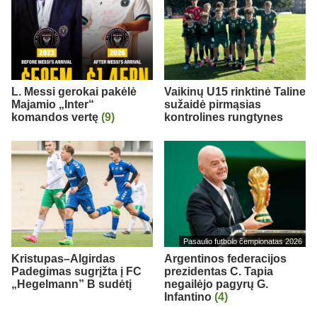
L. Messi gerokai pakėlė
Vaikinų U15 rinktinė Taline
Majamio „Inter“
sužaidė pirmąsias
komandos vertę
(9)
kontrolines rungtynes
Pasaulio futbolo čempionatas 2026
Kristupas–Algirdas
Argentinos federacijos
Padegimas sugrįžta į FC
prezidentas C. Tapia
„Hegelmann” B sudėtį
negailėjo pagyrų G.
Infantino
(4)