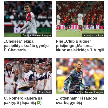
Anglijos Premier League
Ispanijos La Liga
„Chelsea“ ekipa
Prie „Club Brugge“
pasipildys krašto gynėju
prisijungs „Mallorca“
P. Chavarria
klube atsiskleidęs J. Virgili
Transferai
Anglijos Premier League
C. Romero karjera gali
„Tottenham“ išsaugos
pakrypti į Ispaniją
(2)
svarbų gynėją