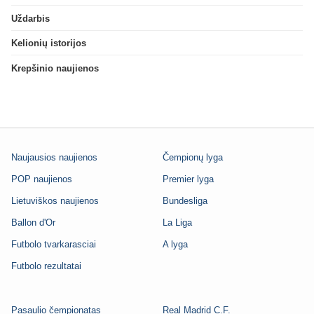
Uždarbis
Kelionių istorijos
Krepšinio naujienos
Naujausios naujienos
Čempionų lyga
POP naujienos
Premier lyga
Lietuviškos naujienos
Bundesliga
Ballon d'Or
La Liga
Futbolo tvarkarasciai
A lyga
Futbolo rezultatai
Pasaulio čempionatas
Real Madrid C.F.