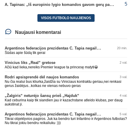
5
A. Tapinas: „Iš europinio lygio komandos gavom gerų pamokų“
VISOS FUTBOLO NAUJIENOS
Naujausi komentarai
Argentinos federacijos prezidentas C. Tapia negailėjo pagyrų G. Infantino
20 min.
Šūdas apie šūdą tik gerai
Vinicius liks „Real“ gretose
2 val.
Ačiū kad lieka,nereiks Premier league ta princesę matyti😀
Rodri apsisprendė dėl naujos komandos
3 val.
Nu čia realui bus kliurka,žaidžia su Viniciaus kontraktu geriau,nei renkasi
gerus žaidėjus...kolkas ne vienas nebuvo geras
„Žalgiris“ neturėjo šansų prieš „Hajduk“
4 val.
Kad ceburina kaip tik siandien jau ir kazachstane atleido klubas, per daug
aukstinat ji.
Argentinos federacijos prezidentas C. Tapia negailėjo pagyrų G. Infantino
5 val.
Tikrai objektyvios pagiros. Juk ka bendro turi Infantino ir Argentinos futbolas?
Nu tikrai jokiu bendru reikaliuku :)))