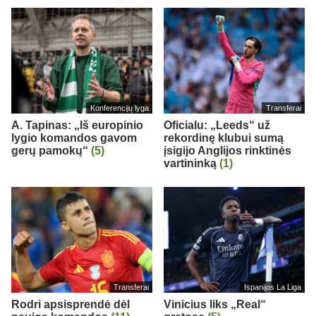
Konferencijų lyga
Transferai
A. Tapinas: „Iš europinio
Oficialu: „Leeds“ už
lygio komandos gavom
rekordinę klubui sumą
gerų pamokų“
(5)
įsigijo Anglijos rinktinės
vartininką
(1)
Transferai
Ispanijos La Liga
Rodri apsisprendė dėl
Vinicius liks „Real“