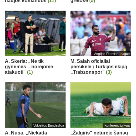
naujos komandos
(11)
gretose
(5)
Anglijos Premier League
A. Skerla: „Ne tik
M. Salah oficialiai
gynėmės – norėjome
persikėlė į Turkijos ekipą
atakuoti“
(1)
„Trabzonspor“
(3)
Vokietijos Bundesliga
Konferencijų lyga
A. Nusa: „Niekada
„Žalgiris“ neturėjo šansų