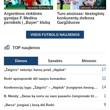
Vokietijos Bundesliga
Lietuvos TOP LYGA
Argentinos rinktinės
Turo anonsas: tiesioginių
gynėjas F. Medina
konkurentų dvikova
persikels į „Bayer“ klubą
Gargžduose
VISOS FUTBOLO NAUJIENOS
TOP naujienos
Dienos
Savaitės
Mėnesio
17
„Žalgiris“ neturėjo šansų prieš „Hajduk“
11
Rodri apsisprendė dėl naujos komandos
14
Konferencijų lyga: „Žalgiris“ – „Hajduk“ (rungtynės tiesiogiai)
1
B. Mendy: „Darau ką noriu su savo pasaulio čempionato titulu“
9
„Barca“ jungiasi į kovą dėl Rodri