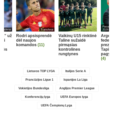
Pasaulio
ransferai
Transferai
2026
eds“ už
Rodri apsisprendė
Vaikinų U15 rinktinė
Argen
bui
dėl naujos
Taline sužaidė
federa
komandos
(11)
pirmąsias
prezid
inės
kontrolines
Tapia 
rungtynes
pagyrų
(4)
Lietuvos TOP LYGA
Italijos Serie A
Prancūzijos Ligue 1
Ispanijos La Liga
Vokietijos Bundesliga
Anglijos Premier League
Konferencijų lyga
UEFA Europos lyga
UEFA Čempionų Lyga