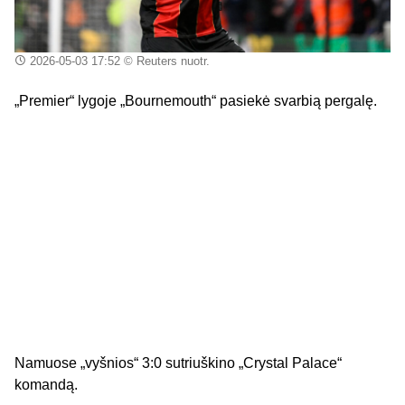
2026-05-03 17:52
© Reuters nuotr.
„Premier“ lygoje „Bournemouth“ pasiekė svarbią pergalę.
Namuose „vyšnios“ 3:0 sutriuškino „Crystal Palace“
komandą.