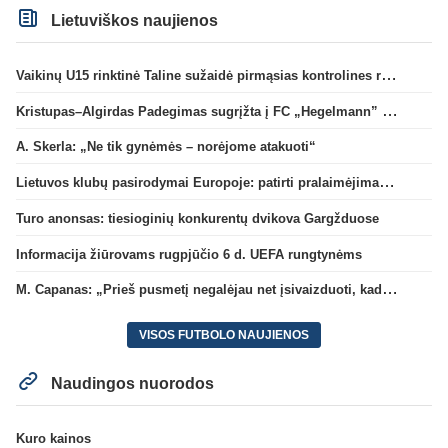
Lietuviškos naujienos
Vaikinų U15 rinktinė Taline sužaidė pirmąsias kontrolines rungtynes
Kristupas–Algirdas Padegimas sugrįžta į FC „Hegelmann” B sudėtį
A. Skerla: „Ne tik gynėmės – norėjome atakuoti“
Lietuvos klubų pasirodymai Europoje: patirti pralaimėjimai Kroatijos atstovams
Turo anonsas: tiesioginių konkurentų dvikova Gargžduose
Informacija žiūrovams rugpjūčio 6 d. UEFA rungtynėms
M. Capanas: „Prieš pusmetį negalėjau net įsivaizduoti, kad žaisime prieš „Hajduk“
VISOS FUTBOLO NAUJIENOS
Naudingos nuorodos
Kuro kainos