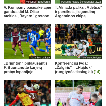
Vokietijos Bundesliga
Pasaulio futbolo čempionatas 2026
V. Kompany pasisakė apie
T. Almada paliks „Atletico“
gandus dėl M. Olise
ir persikels į legendinę
ateities „Bayern“ gretose
Argentinos ekipą
Ispanijos La Liga
Konferencijų lyga
„Brighton“ priklausantis
Konferencijų lyga:
F. Buonanotte karjerą
„Žalgiris“ – „Hajduk“
pratęs Ispanijoje
(rungtynės tiesiogiai)
(14)