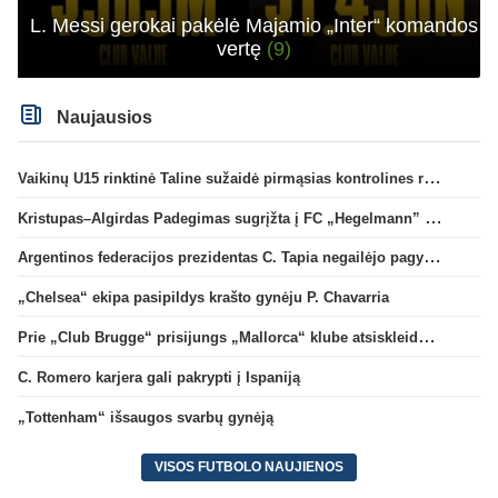
L. Messi gerokai pakėlė Majamio „Inter“ komandos
vertę
(9)
Naujausios
Vaikinų U15 rinktinė Taline sužaidė pirmąsias kontrolines rungtynes
Kristupas–Algirdas Padegimas sugrįžta į FC „Hegelmann” B sudėtį
Argentinos federacijos prezidentas C. Tapia negailėjo pagyrų G. Infantino
„Chelsea“ ekipa pasipildys krašto gynėju P. Chavarria
Prie „Club Brugge“ prisijungs „Mallorca“ klube atsiskleidęs J. Virgili
C. Romero karjera gali pakrypti į Ispaniją
„Tottenham“ išsaugos svarbų gynėją
VISOS FUTBOLO NAUJIENOS