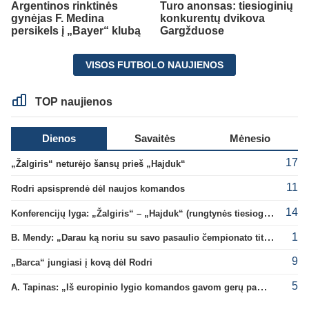
Argentinos rinktinės
Turo anonsas: tiesioginių
gynėjas F. Medina
konkurentų dvikova
persikels į „Bayer“ klubą
Gargžduose
VISOS FUTBOLO NAUJIENOS
TOP naujienos
Dienos
Savaitės
Mėnesio
17
„Žalgiris“ neturėjo šansų prieš „Hajduk“
11
Rodri apsisprendė dėl naujos komandos
14
Konferencijų lyga: „Žalgiris“ – „Hajduk“ (rungtynės tiesiogiai)
1
B. Mendy: „Darau ką noriu su savo pasaulio čempionato titulu“
9
„Barca“ jungiasi į kovą dėl Rodri
5
A. Tapinas: „Iš europinio lygio komandos gavom gerų pamokų“