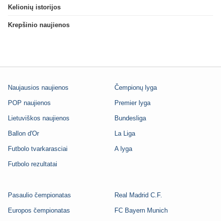
Kelionių istorijos
Krepšinio naujienos
Naujausios naujienos
Čempionų lyga
POP naujienos
Premier lyga
Lietuviškos naujienos
Bundesliga
Ballon d'Or
La Liga
Futbolo tvarkarasciai
A lyga
Futbolo rezultatai
Pasaulio čempionatas
Real Madrid C.F.
Europos čempionatas
FC Bayern Munich