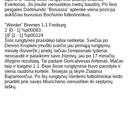
Evertonas. Jis įmušė vienuolikos metrų baudinį. Po šios
pergalės Dortmundo "Borussia" aplenkė viena pozicija
aukščiau buvusius Bochumo futbolininkus.
"Werder" Bremen 1-1 Freiburg
1' [0 - 1] %p00083
18' [1 - 1] %p00124
Šios rungtynės prasidėjo labai netikėtai. Svečiai po
Deniso Krupkės įmušto įvarčio jau pirmąją rungtynių
minutę išsiveržė į priekį, tačiau čempionato lyderiai
nesnaudė ir palaikomi savo žiūrovų, jau po 17 minučių
išlygino rezultatą. Tai padarė Goncalvesas Ailtonas. Mačas
taip ir baigėsi 1-1. Beje šiose rungtynėse buvo parodyta ir
viena raudona kortelė. Teisėjas ją skyrė Zlatanui
Bajramovičiui. Po šių rungtynių Verderio futbolininkai leido
priartėti prie savęs Miuncheno vienuolikei iki septynių
taškų.