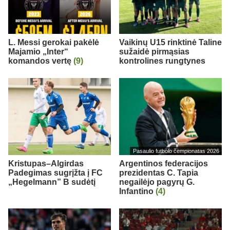
L. Messi gerokai pakėlė
Vaikinų U15 rinktinė Taline
Majamio „Inter“
sužaidė pirmąsias
komandos vertę
(9)
kontrolines rungtynes
Pasaulio futbolo čempionatas 2026
Kristupas–Algirdas
Argentinos federacijos
Padegimas sugrįžta į FC
prezidentas C. Tapia
„Hegelmann” B sudėtį
negailėjo pagyrų G.
Infantino
(4)