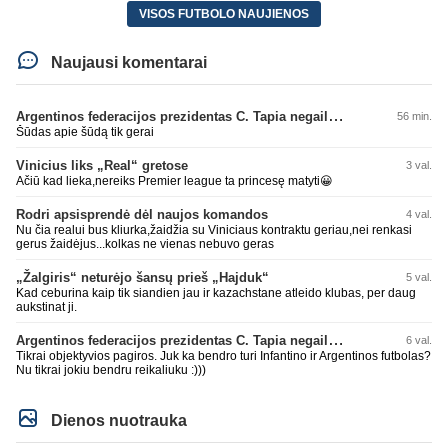
VISOS FUTBOLO NAUJIENOS
Naujausi komentarai
Argentinos federacijos prezidentas C. Tapia negailėjo pagyrų G. Infantino
56 min.
Šūdas apie šūdą tik gerai
Vinicius liks „Real“ gretose
3 val.
Ačiū kad lieka,nereiks Premier league ta princesę matyti😀
Rodri apsisprendė dėl naujos komandos
4 val.
Nu čia realui bus kliurka,žaidžia su Viniciaus kontraktu geriau,nei renkasi
gerus žaidėjus...kolkas ne vienas nebuvo geras
„Žalgiris“ neturėjo šansų prieš „Hajduk“
5 val.
Kad ceburina kaip tik siandien jau ir kazachstane atleido klubas, per daug
aukstinat ji.
Argentinos federacijos prezidentas C. Tapia negailėjo pagyrų G. Infantino
6 val.
Tikrai objektyvios pagiros. Juk ka bendro turi Infantino ir Argentinos futbolas?
Nu tikrai jokiu bendru reikaliuku :)))
Dienos nuotrauka