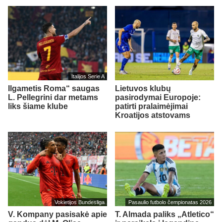
Italijos Serie A
Ilgametis Roma“ saugas
Lietuvos klubų
L. Pellegrini dar metams
pasirodymai Europoje:
liks šiame klube
patirti pralaimėjimai
Kroatijos atstovams
Vokietijos Bundesliga
Pasaulio futbolo čempionatas 2026
V. Kompany pasisakė apie
T. Almada paliks „Atletico“