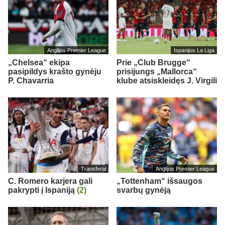
Anglijos Premier League
Ispanijos La Liga
„Chelsea“ ekipa
Prie „Club Brugge“
pasipildys krašto gynėju
prisijungs „Mallorca“
P. Chavarria
klube atsiskleidęs J. Virgili
Transferai
Anglijos Premier League
C. Romero karjera gali
„Tottenham“ išsaugos
pakrypti į Ispaniją
(2)
svarbų gynėją