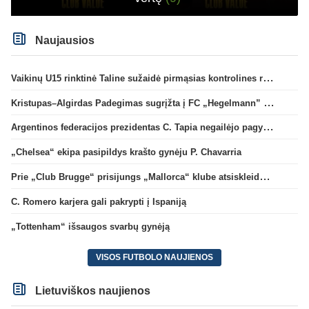
Naujausios
Vaikinų U15 rinktinė Taline sužaidė pirmąsias kontrolines rungtynes
Kristupas–Algirdas Padegimas sugrįžta į FC „Hegelmann” B sudėtį
Argentinos federacijos prezidentas C. Tapia negailėjo pagyrų G. Infantino
„Chelsea“ ekipa pasipildys krašto gynėju P. Chavarria
Prie „Club Brugge“ prisijungs „Mallorca“ klube atsiskleidęs J. Virgili
C. Romero karjera gali pakrypti į Ispaniją
„Tottenham“ išsaugos svarbų gynėją
VISOS FUTBOLO NAUJIENOS
Lietuviškos naujienos