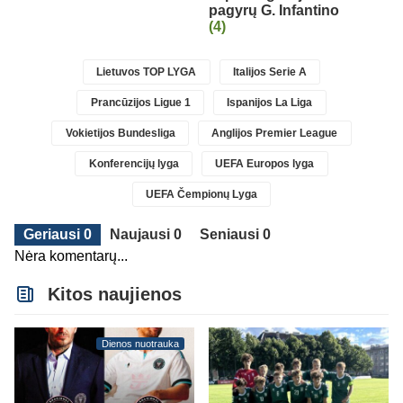
pagyrų G. Infantino
(4)
Lietuvos TOP LYGA
Italijos Serie A
Prancūzijos Ligue 1
Ispanijos La Liga
Vokietijos Bundesliga
Anglijos Premier League
Konferencijų lyga
UEFA Europos lyga
UEFA Čempionų Lyga
Geriausi 0
Naujausi 0
Seniausi 0
Nėra komentarų...
Kitos naujienos
Dienos nuotrauka