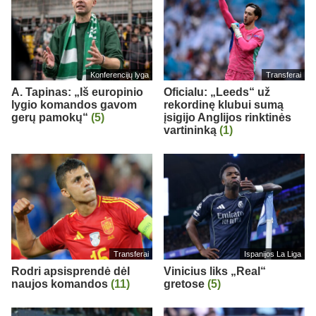
Konferencijų lyga
Transferai
A. Tapinas: „Iš europinio
Oficialu: „Leeds“ už
lygio komandos gavom
rekordinę klubui sumą
gerų pamokų“
(5)
įsigijo Anglijos rinktinės
vartininką
(1)
Transferai
Ispanijos La Liga
Rodri apsisprendė dėl
Vinicius liks „Real“
naujos komandos
(11)
gretose
(5)