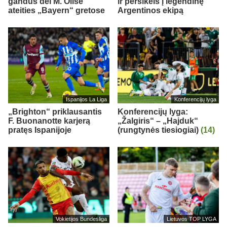
gandus dėl M. Olise
ir persikels į legendinę
ateities „Bayern“ gretose
Argentinos ekipą
Ispanijos La Liga
Konferencijų lyga
„Brighton“ priklausantis
Konferencijų lyga:
F. Buonanotte karjerą
„Žalgiris“ – „Hajduk“
pratęs Ispanijoje
(rungtynės tiesiogiai)
(14)
Vokietijos Bundesliga
Lietuvos TOP LYGA