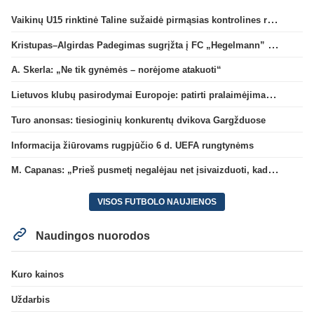
Vaikinų U15 rinktinė Taline sužaidė pirmąsias kontrolines rungtynes
Kristupas–Algirdas Padegimas sugrįžta į FC „Hegelmann” B sudėtį
A. Skerla: „Ne tik gynėmės – norėjome atakuoti“
Lietuvos klubų pasirodymai Europoje: patirti pralaimėjimai Kroatijos atstovams
Turo anonsas: tiesioginių konkurentų dvikova Gargžduose
Informacija žiūrovams rugpjūčio 6 d. UEFA rungtynėms
M. Capanas: „Prieš pusmetį negalėjau net įsivaizduoti, kad žaisime prieš „Hajduk“
VISOS FUTBOLO NAUJIENOS
Naudingos nuorodos
Kuro kainos
Uždarbis