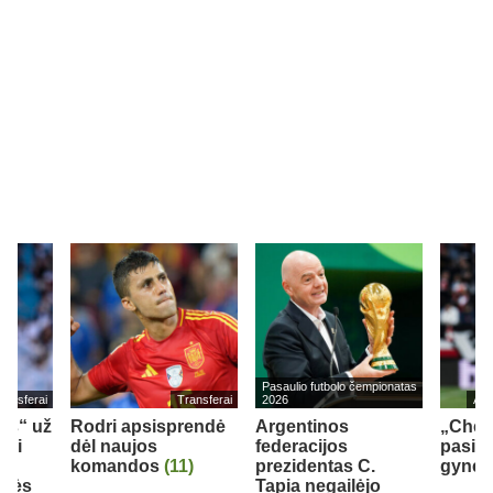
Pasaulio futbolo čempionatas
ransferai
Transferai
2026
Ang
eds“ už
Rodri apsisprendė
Argentinos
„Chel
bui
dėl naujos
federacijos
pasipi
komandos
(11)
prezidentas C.
gynėju
inės
Tapia negailėjo