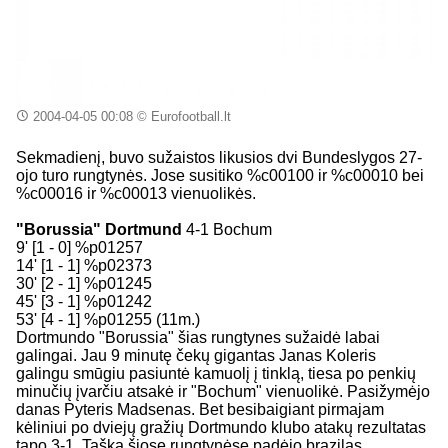
2004-04-05 00:08
© Eurofootball.lt
Sekmadienį, buvo sužaistos likusios dvi Bundeslygos 27-
ojo turo rungtynės. Jose susitiko %c00100 ir %c00010 bei
%c00016 ir %c00013 vienuolikės.
"Borussia" Dortmund
4-1 Bochum
9' [1 - 0] %p01257
14' [1 - 1] %p02373
30' [2 - 1] %p01245
45' [3 - 1] %p01242
53' [4 - 1] %p01255 (11m.)
Dortmundo "Borussia" šias rungtynes sužaidė labai
galingai. Jau 9 minutę čekų gigantas Janas Koleris
galingu smūgiu pasiuntė kamuolį į tinklą, tiesa po penkių
minučių įvarčiu atsakė ir "Bochum" vienuolikė. Pasižymėjo
danas Pyteris Madsenas. Bet besibaigiant pirmajam
kėliniui po dviejų gražių Dortmundo klubo atakų rezultatas
tapo 3-1. Tašką šiose rungtynėse padėjo brazilas