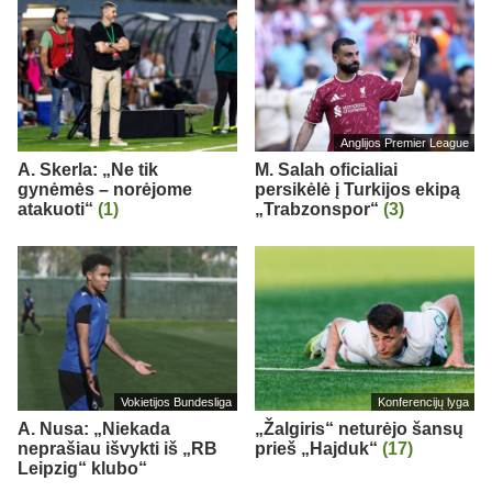
Anglijos Premier League
A. Skerla: „Ne tik
M. Salah oficialiai
gynėmės – norėjome
persikėlė į Turkijos ekipą
atakuoti“
(1)
„Trabzonspor“
(3)
Vokietijos Bundesliga
Konferencijų lyga
A. Nusa: „Niekada
„Žalgiris“ neturėjo šansų
neprašiau išvykti iš „RB
prieš „Hajduk“
(17)
Leipzig“ klubo“