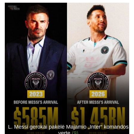
L. Messi gerokai pakėlė Majamio „Inter“ komandos
vertę
(9)