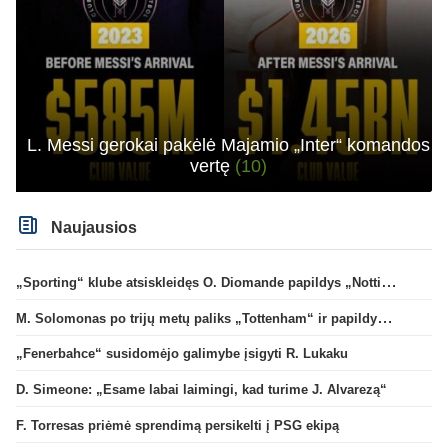
L. Messi gerokai pakėlė Majamio „Inter“ komandos
vertę
(10)
Naujausios
„Sporting“ klube atsiskleidęs O. Diomande papildys „Nottingham“ gretas
M. Solomonas po trijų metų paliks „Tottenham“ ir papildys „West Ham“ klubą
„Fenerbahce“ susidomėjo galimybe įsigyti R. Lukaku
D. Simeone: „Esame labai laimingi, kad turime J. Alvarezą“
F. Torresas priėmė sprendimą persikelti į PSG ekipą