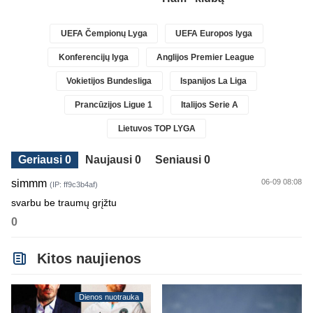
UEFA Čempionų Lyga
UEFA Europos lyga
Konferencijų lyga
Anglijos Premier League
Vokietijos Bundesliga
Ispanijos La Liga
Prancūzijos Ligue 1
Italijos Serie A
Lietuvos TOP LYGA
Geriausi 0
Naujausi 0
Seniausi 0
simmm
06-09 08:08
(IP: ff9c3b4af)
svarbu be traumų grįžtu
0
Kitos naujienos
Dienos nuotrauka