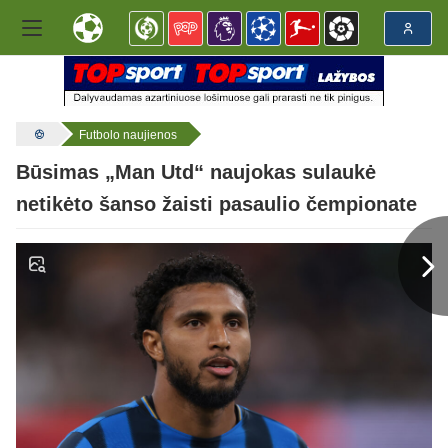
Futbolo naujienos
Būsimas „Man Utd“ naujokas sulaukė
netikėto šanso žaisti pasaulio čempionate