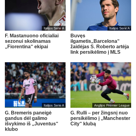
Italijos Serie A
Italijos Serie A
F. Mastanuono oficialiai
Buvęs
sezonui skolinamas
ilgametis„Barcelona“
„Fiorentina“ ekipai
žaidėjas S. Roberto artėja
link persikėlimo į MLS
Italijos Serie A
Anglijos Premier League
G. Bremeris paneigė
G. Rulli – per žingsnį nuo
gandus dėl galimo
persikėlimo į „Manchester
išvykimo iš „Juventus“
City“ klubą
klubo