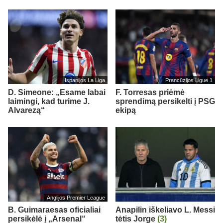
Ispanijos La Liga
Prancūzijos Ligue 1
D. Simeone: „Esame labai
F. Torresas priėmė
laimingi, kad turime J.
sprendimą persikelti į PSG
Alvarezą“
ekipą
Anglijos Premier League
B. Guimaraesas oficialiai
Anapilin iškeliavo L. Messi
persikėlė į „Arsenal“
tėtis Jorge
(3)