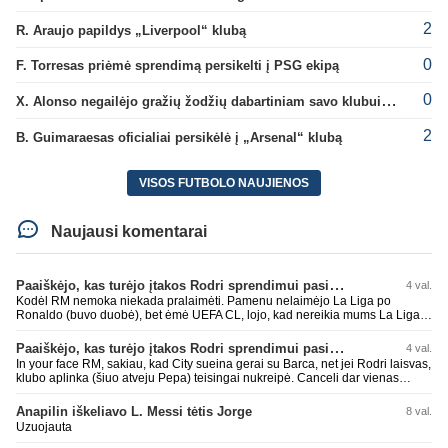
2
R. Araujo papildys „Liverpool“ klubą
0
F. Torresas priėmė sprendimą persikelti į PSG ekipą
0
X. Alonso negailėjo gražių žodžių dabartiniam savo klubui „Chelsea“
2
B. Guimaraesas oficialiai persikėlė į „Arsenal“ klubą
VISOS FUTBOLO NAUJIENOS
Naujausi komentarai
Paaiškėjo, kas turėjo įtakos Rodri sprendimui pasirinkti Barselonos pusę
4 val.
Kodėl RM nemoka niekada pralaimėti. Pamenu nelaimėjo La Liga po
Ronaldo (buvo duobė), bet ėmė UEFA CL, lojo, kad nereikia mums La Liga,
kaip n metų nepasisekė laimėti dar tada Benzema lyg užmetė, kad nori
laimėti La Liga. Dabar vėl gavo nuo Barcos ir Rodri ateina ne pas juos, vėl
Paaiškėjo, kas turėjo įtakos Rodri sprendimui pasirinkti Barselonos pusę
4 val.
nereikia mums jo, senas ir t.t. Gal davai vyriškai priimkit tuos pralaimėjimus
In your face RM, sakiau, kad City sueina gerai su Barca, net jei Rodri laisvas,
be kvailų nereikia, nenorim ir t.t.
klubo aplinka (šiuo atveju Pepa) teisingai nukreipė. Canceli dar vienas
buves Rodri bendraklubis, bus įdomus sezonas. Abu apsipirko neblogai.
Super
Anapilin iškeliavo L. Messi tėtis Jorge
8 val.
Uzuojauta