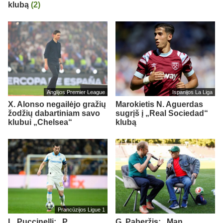
klubą
(2)
Anglijos Premier League
Ispanijos La Liga
X. Alonso negailėjo gražių
Marokietis N. Aguerdas
žodžių dabartiniam savo
sugrįš į „Real Sociedad“
klubui „Chelsea“
klubą
Prancūzijos Ligue 1
L. Puccinelli: „P.
G. Paberžis: „Man