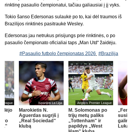
rinktinę pasaulio čempionatui, tačiau galiausiai į jį vyks.
Tokio šanso Edersonas sulaukė po to, kai dėl traumos iš
Brazilijos rinktinės pasitraukė Wesley.
Edersonas jau netrukus prisijungs prie rinktinės, o po
pasaulio čempionato oficialiai taps „Man Utd“ žaidėju.
#Pasaulio futbolo čempionatas 2026
#Brazilija
er League
Ispanijos La Liga
Anglijos Premier League
ailėjo
Marokietis N.
M. Solomonas po
„Fene
Aguerdas sugrįš į
trijų metų paliks
susid
savo
„Real Sociedad“
„Tottenham“ ir
galimy
sea“
klubą
papildys „West
Lukak
Ham“ klubą