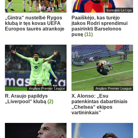
Ispanijos La Liga
„Gintra“ nustelbė Rygos
Paaiškėjo, kas turėjo
klubą ir tęs kovas UEFA
įtakos Rodri sprendimui
Europos taurės atrankoje
pasirinkti Barselonos
pusę
(11)
Anglijos Premier League
Anglijos Premier League
R. Araujo papildys
X. Alonso: „Esu
„Liverpool“ klubą
(2)
patenkintas dabartiniais
„Chelsea“ ekipos
vartininkais“