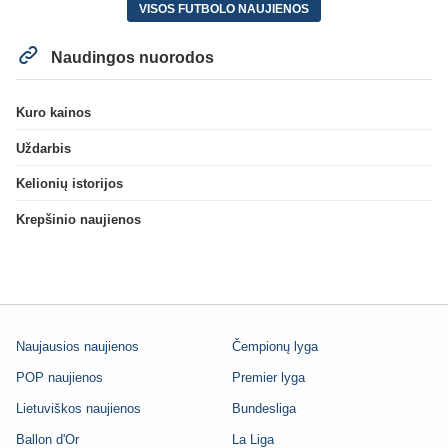
VISOS FUTBOLO NAUJIENOS
Naudingos nuorodos
Kuro kainos
Uždarbis
Kelionių istorijos
Krepšinio naujienos
Naujausios naujienos
Čempionų lyga
POP naujienos
Premier lyga
Lietuviškos naujienos
Bundesliga
Ballon d'Or
La Liga