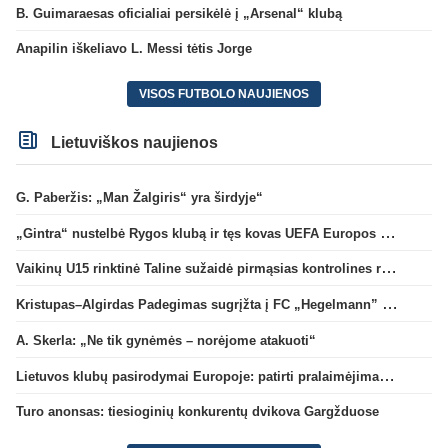
B. Guimaraesas oficialiai persikėlė į „Arsenal“ klubą
Anapilin iškeliavo L. Messi tėtis Jorge
VISOS FUTBOLO NAUJIENOS
Lietuviškos naujienos
G. Paberžis: „Man Žalgiris“ yra širdyje“
„Gintra“ nustelbė Rygos klubą ir tęs kovas UEFA Europos taurės atrankoje
Vaikinų U15 rinktinė Taline sužaidė pirmąsias kontrolines rungtynes
Kristupas–Algirdas Padegimas sugrįžta į FC „Hegelmann” B sudėtį
A. Skerla: „Ne tik gynėmės – norėjome atakuoti“
Lietuvos klubų pasirodymai Europoje: patirti pralaimėjimai Kroatijos atstovams
Turo anonsas: tiesioginių konkurentų dvikova Gargžduose