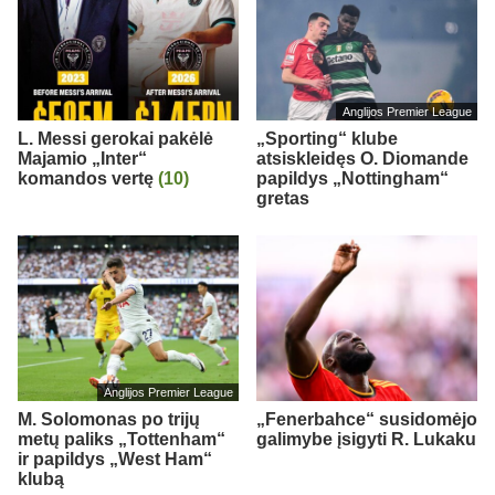
Anglijos Premier League
L. Messi gerokai pakėlė
„Sporting“ klube
Majamio „Inter“
atsiskleidęs O. Diomande
komandos vertę
(10)
papildys „Nottingham“
gretas
Anglijos Premier League
M. Solomonas po trijų
„Fenerbahce“ susidomėjo
metų paliks „Tottenham“
galimybe įsigyti R. Lukaku
ir papildys „West Ham“
klubą