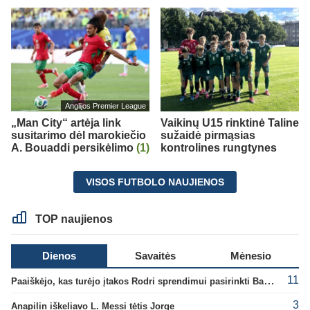
Anglijos Premier League
„Man City“ artėja link
Vaikinų U15 rinktinė Taline
susitarimo dėl marokiečio
sužaidė pirmąsias
A. Bouaddi persikėlimo
(1)
kontrolines rungtynes
VISOS FUTBOLO NAUJIENOS
TOP naujienos
Dienos
Savaitės
Mėnesio
11
Paaiškėjo, kas turėjo įtakos Rodri sprendimui pasirinkti Barselonos pusę
3
Anapilin iškeliavo L. Messi tėtis Jorge