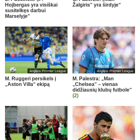
Hojbergas yra visiškai
Žalgiris“ yra širdyje“
susitelkęs darbui
Marselyje“
Anglijos Premier League
Anglijos Premier League
M. Ruggeri persikels į
M. Palestra: „Man
„Aston Villa“ ekipą
„Chelsea“ – vienas
didžiausių klubų futbole“
(2)