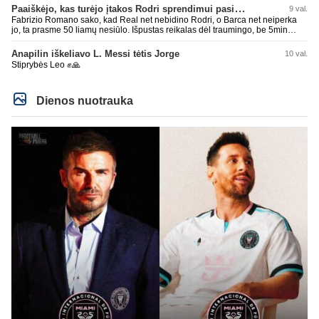
Paaiškėjo, kas turėjo įtakos Rodri sprendimui pasirinkti Barselonos pusę
9 val.
Fabrizio Romano sako, kad Real net nebidino Rodri, o Barca net neiperka
jo, ta prasme 50 liamų nesiūlo. Išpustas reikalas dėl traumingo, be 5min
dieduko.
Anapilin iškeliavo L. Messi tėtis Jorge
10 val.
Stiprybės Leo ✊🙏
Dienos nuotrauka