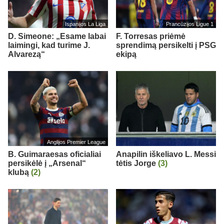
Ispanijos La Liga
Prancūzijos Ligue 1
D. Simeone: „Esame labai
F. Torresas priėmė
laimingi, kad turime J.
sprendimą persikelti į PSG
Alvarezą“
ekipą
Anglijos Premier League
B. Guimaraesas oficialiai
Anapilin iškeliavo L. Messi
persikėlė į „Arsenal“
tėtis Jorge
(3)
klubą
(2)