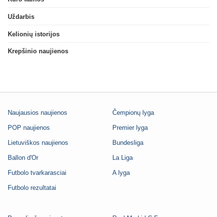
Uždarbis
Kelionių istorijos
Krepšinio naujienos
Naujausios naujienos
Čempionų lyga
POP naujienos
Premier lyga
Lietuviškos naujienos
Bundesliga
Ballon d'Or
La Liga
Futbolo tvarkarasciai
A lyga
Futbolo rezultatai