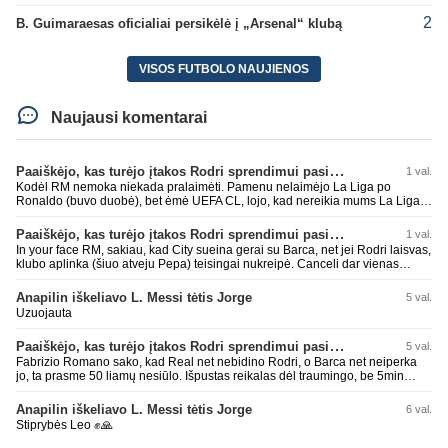
2
B. Guimaraesas oficialiai persikėlė į „Arsenal“ klubą
VISOS FUTBOLO NAUJIENOS
Naujausi komentarai
Paaiškėjo, kas turėjo įtakos Rodri sprendimui pasirinkti Barselonos pusę
1 val.
Kodėl RM nemoka niekada pralaimėti. Pamenu nelaimėjo La Liga po
Ronaldo (buvo duobė), bet ėmė UEFA CL, lojo, kad nereikia mums La Liga,
kaip n metų nepasisekė laimėti dar tada Benzema lyg užmetė, kad nori
laimėti La Liga. Dabar vėl gavo nuo Barcos ir Rodri ateina ne pas juos, vėl
Paaiškėjo, kas turėjo įtakos Rodri sprendimui pasirinkti Barselonos pusę
1 val.
nereikia mums jo, senas ir t.t. Gal davai vyriškai priimkit tuos pralaimėjimus
In your face RM, sakiau, kad City sueina gerai su Barca, net jei Rodri laisvas,
be kvailų nereikia, nenorim ir t.t.
klubo aplinka (šiuo atveju Pepa) teisingai nukreipė. Canceli dar vienas
buves Rodri bendraklubis, bus įdomus sezonas. Abu apsipirko neblogai.
Super
Anapilin iškeliavo L. Messi tėtis Jorge
5 val.
Uzuojauta
Paaiškėjo, kas turėjo įtakos Rodri sprendimui pasirinkti Barselonos pusę
5 val.
Fabrizio Romano sako, kad Real net nebidino Rodri, o Barca net neiperka
jo, ta prasme 50 liamų nesiūlo. Išpustas reikalas dėl traumingo, be 5min
dieduko.
Anapilin iškeliavo L. Messi tėtis Jorge
6 val.
Stiprybės Leo ✊🙏