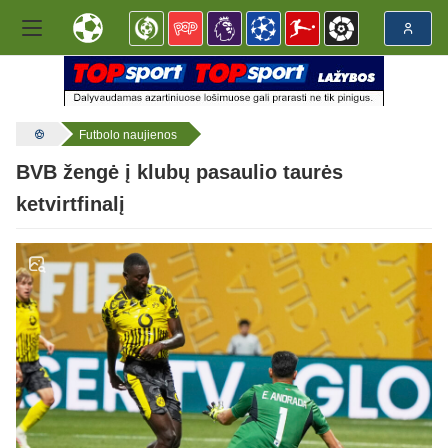
Futbolo naujienos
BVB žengė į klubų pasaulio taurės
ketvirtfinalį