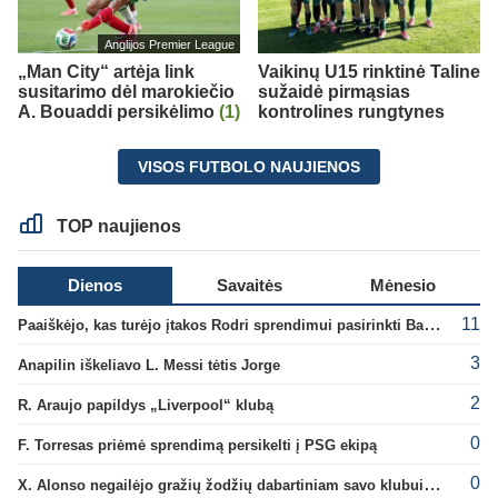
Anglijos Premier League
„Man City“ artėja link
Vaikinų U15 rinktinė Taline
susitarimo dėl marokiečio
sužaidė pirmąsias
A. Bouaddi persikėlimo
(1)
kontrolines rungtynes
VISOS FUTBOLO NAUJIENOS
TOP naujienos
Dienos
Savaitės
Mėnesio
11
Paaiškėjo, kas turėjo įtakos Rodri sprendimui pasirinkti Barselonos pusę
3
Anapilin iškeliavo L. Messi tėtis Jorge
2
R. Araujo papildys „Liverpool“ klubą
0
F. Torresas priėmė sprendimą persikelti į PSG ekipą
0
X. Alonso negailėjo gražių žodžių dabartiniam savo klubui „Chelsea“