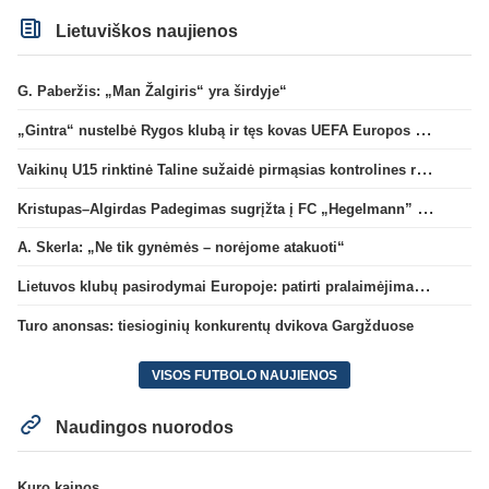
Lietuviškos naujienos
G. Paberžis: „Man Žalgiris“ yra širdyje“
„Gintra“ nustelbė Rygos klubą ir tęs kovas UEFA Europos taurės atrankoje
Vaikinų U15 rinktinė Taline sužaidė pirmąsias kontrolines rungtynes
Kristupas–Algirdas Padegimas sugrįžta į FC „Hegelmann” B sudėtį
A. Skerla: „Ne tik gynėmės – norėjome atakuoti“
Lietuvos klubų pasirodymai Europoje: patirti pralaimėjimai Kroatijos atstovams
Turo anonsas: tiesioginių konkurentų dvikova Gargžduose
VISOS FUTBOLO NAUJIENOS
Naudingos nuorodos
Kuro kainos