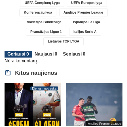
UEFA Čempionų Lyga
UEFA Europos lyga
Konferencijų lyga
Anglijos Premier League
Vokietijos Bundesliga
Ispanijos La Liga
Prancūzijos Ligue 1
Italijos Serie A
Lietuvos TOP LYGA
Geriausi 0
Naujausi 0
Seniausi 0
Nėra komentarų...
Kitos naujienos
Dienos nuotrauka
Anglijos Premier League