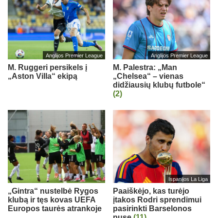
Anglijos Premier League
Anglijos Premier League
M. Ruggeri persikels į
M. Palestra: „Man
„Aston Villa“ ekipą
„Chelsea“ – vienas
didžiausių klubų futbole“
(2)
Ispanijos La Liga
„Gintra“ nustelbė Rygos
Paaiškėjo, kas turėjo
klubą ir tęs kovas UEFA
įtakos Rodri sprendimui
Europos taurės atrankoje
pasirinkti Barselonos
pusę
(11)