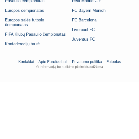
Pasaulio čempionatas
Real Madrid C.F.
Europos čempionatas
FC Bayern Munich
Europos salės futbolo
FC Barcelona
čempionatas
Liverpool FC
FIFA Klubų Pasaulio čempionatas
Juventus FC
Konfederacijų taurė
Kontaktai
Apie Eurofootball
Privatumo politika
Futbolas
© Informaciją be sutikimo platinti draudžiama