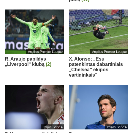
Anglijos Premier League
Anglijos Premier League
R. Araujo papildys
X. Alonso: „Esu
„Liverpool“ klubą
(2)
patenkintas dabartiniais
„Chelsea“ ekipos
vartininkais“
Italijos Serie A
Italijos Serie A