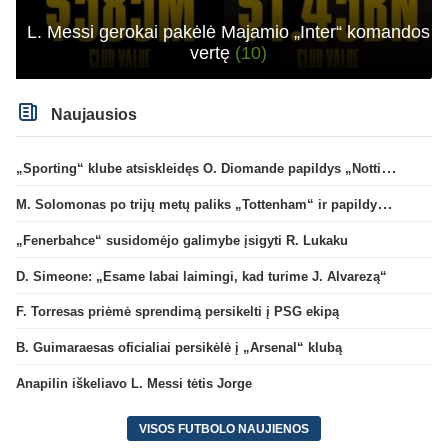
L. Messi gerokai pakėlė Majamio „Inter“ komandos
vertę
(10)
Naujausios
„Sporting“ klube atsiskleidęs O. Diomande papildys „Nottingham“ gretas
M. Solomonas po trijų metų paliks „Tottenham“ ir papildys „West Ham“ klubą
„Fenerbahce“ susidomėjo galimybe įsigyti R. Lukaku
D. Simeone: „Esame labai laimingi, kad turime J. Alvarezą“
F. Torresas priėmė sprendimą persikelti į PSG ekipą
B. Guimaraesas oficialiai persikėlė į „Arsenal“ klubą
Anapilin iškeliavo L. Messi tėtis Jorge
VISOS FUTBOLO NAUJIENOS