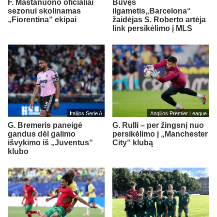
F. Mastanuono oficialiai
Buvęs
sezonui skolinamas
ilgametis„Barcelona“
„Fiorentina“ ekipai
žaidėjas S. Roberto artėja
link persikėlimo į MLS
Italijos Serie A
Anglijos Premier League
G. Bremeris paneigė
G. Rulli – per žingsnį nuo
gandus dėl galimo
persikėlimo į „Manchester
išvykimo iš „Juventus“
City“ klubą
klubo