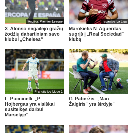
Anglijos Premier League
Ispanijos La Liga
X. Alonso negailėjo gražių
Marokietis N. Aguerdas
žodžių dabartiniam savo
sugrįš į „Real Sociedad“
klubui „Chelsea“
klubą
Prancūzijos Ligue 1
L. Puccinelli: „P.
G. Paberžis: „Man
Hojbergas yra visiškai
Žalgiris“ yra širdyje“
susitelkęs darbui
Marselyje“