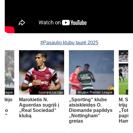
#Pasaulio klubų taurė 2025
er League
Ispanijos La Liga
Anglijos Premier League
Ang
ailėjo
Marokietis N.
„Sporting“ klube
M. So
Aguerdas sugrįš į
atsiskleidęs O.
trijų 
savo
„Real Sociedad“
Diomande papildys
„Totte
sea“
klubą
„Nottingham“
papil
gretas
Ham“ 