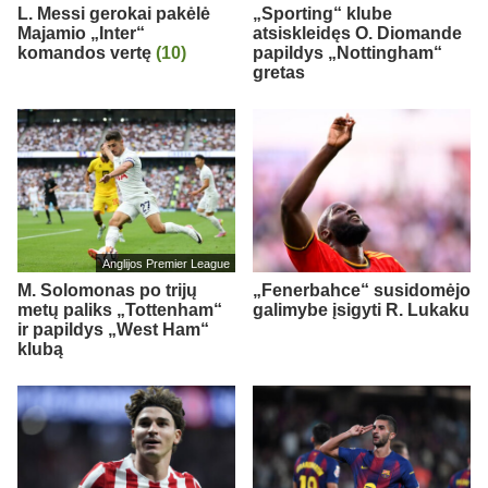
L. Messi gerokai pakėlė
„Sporting“ klube
Majamio „Inter“
atsiskleidęs O. Diomande
komandos vertę
(10)
papildys „Nottingham“
gretas
Anglijos Premier League
M. Solomonas po trijų
„Fenerbahce“ susidomėjo
metų paliks „Tottenham“
galimybe įsigyti R. Lukaku
ir papildys „West Ham“
klubą