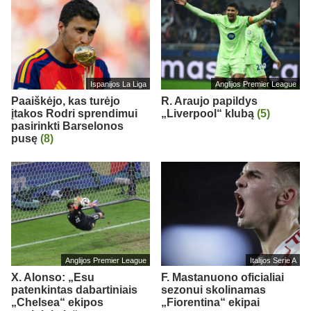
Ispanijos La Liga
Anglijos Premier League
Paaiškėjo, kas turėjo
R. Araujo papildys
įtakos Rodri sprendimui
„Liverpool“ klubą
(5)
pasirinkti Barselonos
pusę
(8)
Anglijos Premier League
Italijos Serie A
X. Alonso: „Esu
F. Mastanuono oficialiai
patenkintas dabartiniais
sezonui skolinamas
„Chelsea“ ekipos
„Fiorentina“ ekipai