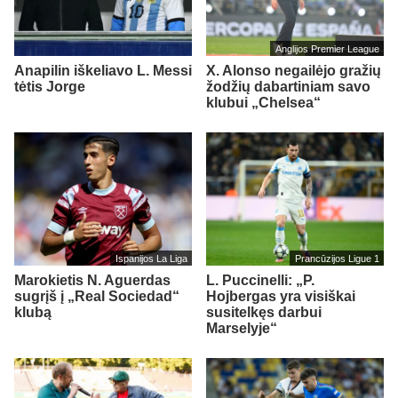
Anglijos Premier League
Anapilin iškeliavo L. Messi
X. Alonso negailėjo gražių
tėtis Jorge
žodžių dabartiniam savo
klubui „Chelsea“
Ispanijos La Liga
Prancūzijos Ligue 1
Marokietis N. Aguerdas
L. Puccinelli: „P.
sugrįš į „Real Sociedad“
Hojbergas yra visiškai
klubą
susitelkęs darbui
Marselyje“