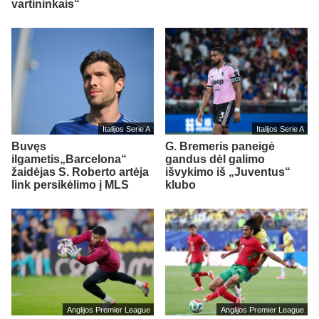
vartininkais“
Italijos Serie A
Italijos Serie A
Buvęs
G. Bremeris paneigė
ilgametis„Barcelona“
gandus dėl galimo
žaidėjas S. Roberto artėja
išvykimo iš „Juventus“
link persikėlimo į MLS
klubo
Anglijos Premier League
Anglijos Premier League