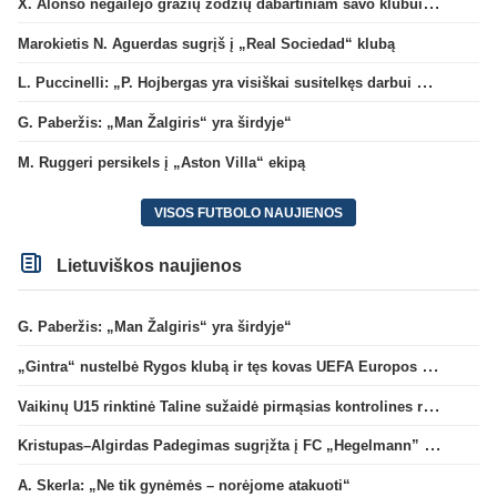
X. Alonso negailėjo gražių žodžių dabartiniam savo klubui „Chelsea“
Marokietis N. Aguerdas sugrįš į „Real Sociedad“ klubą
L. Puccinelli: „P. Hojbergas yra visiškai susitelkęs darbui Marselyje“
G. Paberžis: „Man Žalgiris“ yra širdyje“
M. Ruggeri persikels į „Aston Villa“ ekipą
VISOS FUTBOLO NAUJIENOS
Lietuviškos naujienos
G. Paberžis: „Man Žalgiris“ yra širdyje“
„Gintra“ nustelbė Rygos klubą ir tęs kovas UEFA Europos taurės atrankoje
Vaikinų U15 rinktinė Taline sužaidė pirmąsias kontrolines rungtynes
Kristupas–Algirdas Padegimas sugrįžta į FC „Hegelmann” B sudėtį
A. Skerla: „Ne tik gynėmės – norėjome atakuoti“