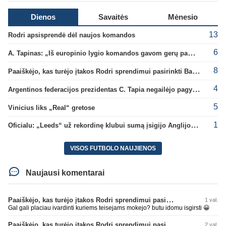
Dienos
Savaitės
Mėnesio
13
Rodri apsisprendė dėl naujos komandos
6
A. Tapinas: „Iš europinio lygio komandos gavom gerų pamokų“
8
Paaiškėjo, kas turėjo įtakos Rodri sprendimui pasirinkti Barselonos pusę
4
Argentinos federacijos prezidentas C. Tapia negailėjo pagyrų G. Infantino
5
Vinicius liks „Real“ gretose
1
Oficialu: „Leeds“ už rekordinę klubui sumą įsigijo Anglijos rinktinės vartininką
VISOS FUTBOLO NAUJIENOS
Naujausi komentarai
Paaiškėjo, kas turėjo įtakos Rodri sprendimui pasirinkti Barselonos pusę
1 val.
Gal gali placiau ivardinti kuriems teisejams mokejo? butu idomu isgirsti 😀
Paaiškėjo, kas turėjo įtakos Rodri sprendimui pasirinkti Barselonos pusę
2 val.