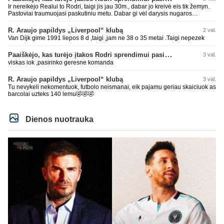
Ir nereikėjo Realui to Rodri, taigi jis jau 30m., dabar jo kreivė eis tik žemyn.
Pastoviai traumuojasi paskutiniu metu. Dabar gi vėl darysis nugaros
operaciją, tai kada grįš į aikštę? Po pusės metų? Ne ne ačiū. Viskas gerai,
Real turi ir geresnių opcijų, Mauras viską sustatys į vietas. Jeigu jis iš tikro
R. Araujo papildys „Liverpool“ klubą
2 val.
būtų buvęs reikalingas, Perezas būtų ir pasiėmęs seniai. Beja ir ManCity, ne
Van Dijk gime 1991 liepos 8 d ,taigi ,jam ne 38 o 35 metai .Taigi nepezek
šiaip sau paleidžia jį. Sėkmės jam Barcoje, galės su savo korešais iš
rinktinės kartu pažaisti karjeros saulėlydyje.
Paaiškėjo, kas turėjo įtakos Rodri sprendimui pasirinkti Barselonos pusę
3 val.
viskas iok ,pasirinko geresne komanda
R. Araujo papildys „Liverpool“ klubą
3 val.
Tu nevykeli nekomentuok, futbolo neismanai, eik pajamu geriau skaiciuok as
barcolai uzteks 140 lemu🤣🤣🤣
Dienos nuotrauka