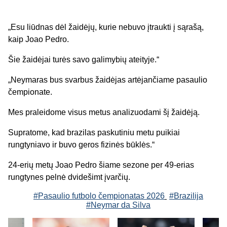
„Esu liūdnas dėl žaidėjų, kurie nebuvo įtraukti į sąrašą,
kaip Joao Pedro.
Šie žaidėjai turės savo galimybių ateityje.“
„Neymaras bus svarbus žaidėjas artėjančiame pasaulio
čempionate.
Mes praleidome visus metus analizuodami šį žaidėją.
Supratome, kad brazilas paskutiniu metu puikiai
rungtyniavo ir buvo geros fizinės būklės.“
24-erių metų Joao Pedro šiame sezone per 49-erias
rungtynes pelnė dvidešimt įvarčių.
#Pasaulio futbolo čempionatas 2026
#Brazilija
#Neymar da Silva