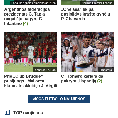
Pasaulio futbolo čempionatas 2026
Anglijos Premier League
Argentinos federacijos
„Chelsea“ ekipa
prezidentas C. Tapia
pasipildys krašto gynėju
negailėjo pagyrų G.
P. Chavarria
Infantino
(4)
Ispanijos La Liga
Transferai
Prie „Club Brugge“
C. Romero karjera gali
prisijungs „Mallorca“
pakrypti į Ispaniją
(2)
klube atsiskleidęs J. Virgili
VISOS FUTBOLO NAUJIENOS
TOP naujienos