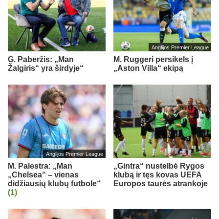
Anglijos Premier League
G. Paberžis: „Man
M. Ruggeri persikels į
Žalgiris“ yra širdyje“
„Aston Villa“ ekipą
Anglijos Premier League
M. Palestra: „Man
„Gintra“ nustelbė Rygos
„Chelsea“ – vienas
klubą ir tęs kovas UEFA
didžiausių klubų futbole“
Europos taurės atrankoje
(1)