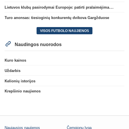
Lietuvos klubų pasirodymai Europoje: patirti pralaimėjimai Kroatijos atstovams
Turo anonsas: tiesioginių konkurentų dvikova Gargžduose
VISOS FUTBOLO NAUJIENOS
Naudingos nuorodos
Kuro kainos
Uždarbis
Kelionių istorijos
Krepšinio naujienos
Naujausios naujienos
Čempionų lyga