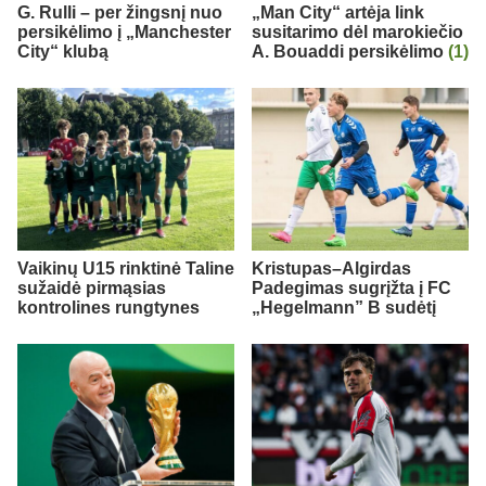
G. Rulli – per žingsnį nuo
„Man City“ artėja link
persikėlimo į „Manchester
susitarimo dėl marokiečio
City“ klubą
A. Bouaddi persikėlimo
(1)
Vaikinų U15 rinktinė Taline
Kristupas–Algirdas
sužaidė pirmąsias
Padegimas sugrįžta į FC
kontrolines rungtynes
„Hegelmann” B sudėtį