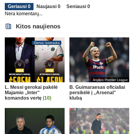
Geriausi 0
Naujausi 0
Seniausi 0
Nėra komentarų...
Kitos naujienos
Dienos nuotrauka
Anglijos Premier League
L. Messi gerokai pakėlė
B. Guimaraesas oficialiai
Majamio „Inter“
persikėlė į „Arsenal“
komandos vertę
(10)
klubą