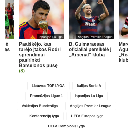
Ispanijos La Liga
Anglijos Premier League
elbė
Paaiškėjo, kas
B. Guimaraesas
Maroki
r tęs
turėjo įtakos Rodri
oficialiai persikėlė į
Aguerd
sprendimui
„Arsenal“ klubą
„Real
ės
pasirinkti
klubą
Barselonos pusę
(8)
Lietuvos TOP LYGA
Italijos Serie A
Prancūzijos Ligue 1
Ispanijos La Liga
Vokietijos Bundesliga
Anglijos Premier League
Konferencijų lyga
UEFA Europos lyga
UEFA Čempionų Lyga