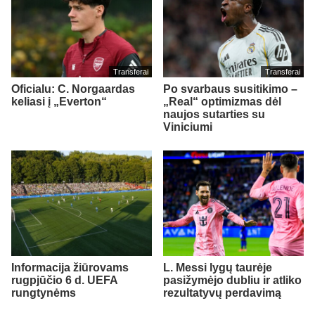
Transferai
Transferai
Oficialu: C. Norgaardas
Po svarbaus susitikimo –
keliasi į „Everton“
„Real“ optimizmas dėl
naujos sutarties su
Viniciumi
Informacija žiūrovams
L. Messi lygų taurėje
rugpjūčio 6 d. UEFA
pasižymėjo dubliu ir atliko
rungtynėms
rezultatyvų perdavimą