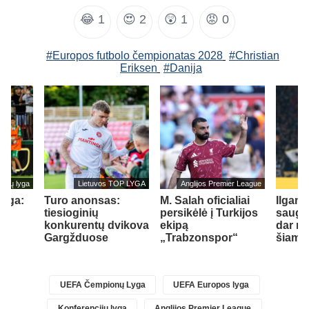
😂
1
😍
2
😲
1
😡
0
#Europos futbolo čempionatas 2028
#Christian
Eriksen
#Danija
cijų lyga
Lietuvos TOP LYGA
Anglijos Premier League
lyga:
Turo anonsas:
M. Salah oficialiai
Ilgam
tiesioginių
persikėlė į Turkijos
saugas
konkurentų dvikova
ekipą
dar me
Gargžduose
„Trabzonspor“
šiame
)
UEFA Čempionų Lyga
UEFA Europos lyga
Konferencijų lyga
Anglijos Premier League