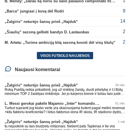
1
B. Mendy: „Darau ką noriu su savo pasaulio čempionato titulu“
9
„Barca“ jungiasi į kovą dėl Rodri
14
„Žalgiris“ neturėjo šansų prieš „Hajduk“
2
„Šiaulių“ sezoną gelbėti bandys D. Lastauskas
2
M. Arteta: „Turime ambiciją kitą sezoną kovoti dėl visų titulų“
VISOS FUTBOLO NAUJIENOS
Naujausi komentarai
„Žalgiris“ neturėjo šansų prieš „Hajduk“
34 min.
Roką Pukštą reikia prikalbinti, jog už rinktinę žaistų, duoti pilietybę ir t.t Būtų
minimum TOP 2 žaidėjas rinktinėje. Jei jo karjeros kreivė ir toliau taio judės,
bus per vėlu po to, nes JAV ji pasikvies žaisti.
L. Messi gerokai pakėlė Majamio „Inter“ komandos vertę
51 min.
Turbut supranti jog klubo verte yra skaiciuojama butent pagal metini revenue
+kitu faktoriu koeficientai? I kitus faktorius ieina IR skola, IR stadiono dydis,
IR lygos populiarumas, IR dar eile kitu dalyku. O tavo pamineta Barca kuo
puikiausiai sugeneravo rekordini 1.1B revenue, kas stipriai prisidejo prie
„Žalgiris“ neturėjo šansų prieš „Hajduk“
1 val.
milzinisko klubo vertes suoli siemet. Be to, tie 200 pamineti cia yra visiskai
tu nejuokink su tais biudzetu milijonais. Nebent pats Tapkinas ir tie visi
on-point, jeigu jau musu mylimas D. prasneko apie klubo vertes kelima, arba