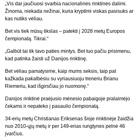
„Vis dar jaučiuosi svarbia nacionalinės rinktinės dalimi.
Žinoma, niekada nežinai, kuria kryptimi viskas pasisuks ar
kas nutiks vėliau.
Bet vis tiek mūsų tikslas – patekti į 2028 metų Europos
čempionatą. Tikrai.“
„Galbūt tai tik tavo paties mintys. Bet tuo pačiu prisimenu,
kad patinka žaisti už Danijos rinktinę.
Bet vėliau pamatysime, kaip mums seksis, taip pat
kažkada pakalbėsiu su vyriausiuoju treneriu Brianu
Riemeriu, kad išgirsčiau jo nuomonę.“
Danijos rinktinė praėjusio mėnesio pabaigoje pralaimėjo
čekams ir nepateko į pasaulio čempionatą.
34-erių metų Christianas Eriksenas šioje rinktinėje žaidžia
nuo 2010-ųjų metų ir per 149-erias rungtynes pelnė 46
įvarčius.