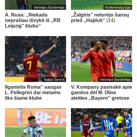
Vokietijos Bundesliga
Konferencijų lyga
A. Nusa: „Niekada
„Žalgiris“ neturėjo šansų
neprašiau išvykti iš „RB
prieš „Hajduk“
(14)
Leipzig“ klubo“
Italijos Serie A
Vokietijos Bundesliga
Ilgametis Roma“ saugas
V. Kompany pasisakė apie
L. Pellegrini dar metams
gandus dėl M. Olise
liks šiame klube
ateities „Bayern“ gretose