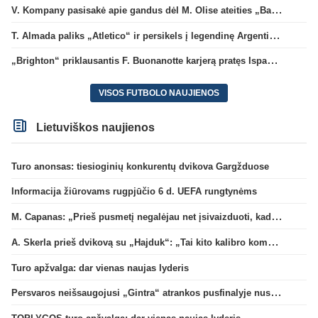
V. Kompany pasisakė apie gandus dėl M. Olise ateities „Bayern“ gretose
T. Almada paliks „Atletico“ ir persikels į legendinę Argentinos ekipą
„Brighton“ priklausantis F. Buonanotte karjerą pratęs Ispanijoje
VISOS FUTBOLO NAUJIENOS
Lietuviškos naujienos
Turo anonsas: tiesioginių konkurentų dvikova Gargžduose
Informacija žiūrovams rugpjūčio 6 d. UEFA rungtynėms
M. Capanas: „Prieš pusmetį negalėjau net įsivaizduoti, kad žaisime prieš „Hajduk“
A. Skerla prieš dvikovą su „Hajduk“: „Tai kito kalibro komanda“
Turo apžvalga: dar vienas naujas lyderis
Persvaros neišsaugojusi „Gintra“ atrankos pusfinalyje nusileido Škotijos čempionėms