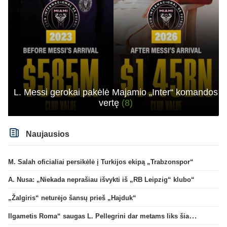
L. Messi gerokai pakėlė Majamio „Inter“ komandos
vertę
(8)
Naujausios
M. Salah oficialiai persikėlė į Turkijos ekipą „Trabzonspor“
A. Nusa: „Niekada neprašiau išvykti iš „RB Leipzig“ klubo“
„Žalgiris“ neturėjo šansų prieš „Hajduk“
Ilgametis Roma“ saugas L. Pellegrini dar metams liks šiame klube