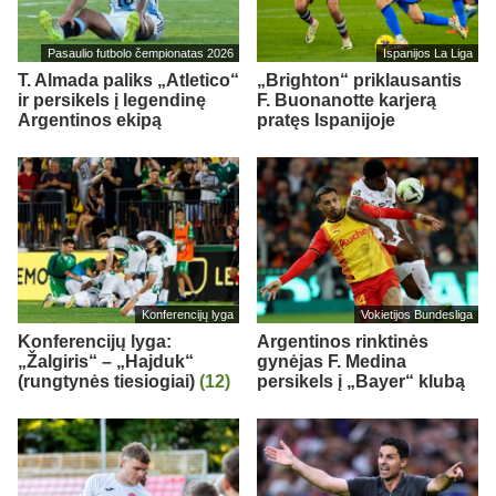
Pasaulio futbolo čempionatas 2026
Ispanijos La Liga
T. Almada paliks „Atletico“
„Brighton“ priklausantis
ir persikels į legendinę
F. Buonanotte karjerą
Argentinos ekipą
pratęs Ispanijoje
Konferencijų lyga
Vokietijos Bundesliga
Konferencijų lyga:
Argentinos rinktinės
„Žalgiris“ – „Hajduk“
gynėjas F. Medina
(rungtynės tiesiogiai)
(12)
persikels į „Bayer“ klubą