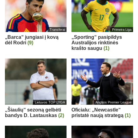
Transferai
Primeira Liga
„Barca“ jungiasi į kovą
„Sporting“ pasipildys
dėl Rodri
(9)
Australijos rinktinės
krašto saugu
(1)
Lietuvos TOP LYGA
Anglijos Premier League
„Šiaulių“ sezoną gelbėti
Oficialu: „Newcastle“
bandys D. Lastauskas
(2)
pristatė naują strategą
(1)