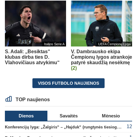
Italijos Serie A
UEFA Čempionų Lyga
S. Adali: „Besiktas“
V. Dambrausko ekipa
klubas dirba ties D.
Čempionų lygos atrankoje
Vlahovičiaus atvykimu“
patyrė skaudžią nesėkmę
(2)
VISOS FUTBOLO NAUJIENOS
TOP naujienos
Dienos
Savaitės
Mėnesio
12
Konferencijų lyga: „Žalgiris“ – „Hajduk“ (rungtynės tiesiogiai)