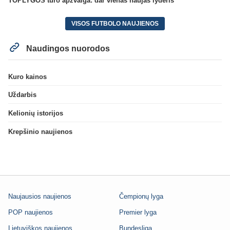
TOPLYGOS turo apžvalga: dar vienas naujas lyderis
VISOS FUTBOLO NAUJIENOS
Naudingos nuorodos
Kuro kainos
Uždarbis
Kelionių istorijos
Krepšinio naujienos
Naujausios naujienos
Čempionų lyga
POP naujienos
Premier lyga
Lietuviškos naujienos
Bundesliga