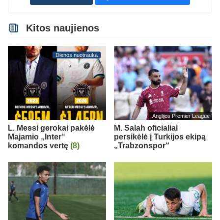
Kitos naujienos
Dienos nuotrauka
Anglijos Premier League
L. Messi gerokai pakėlė
M. Salah oficialiai
Majamio „Inter“
persikėlė į Turkijos ekipą
komandos vertę
(8)
„Trabzonspor“