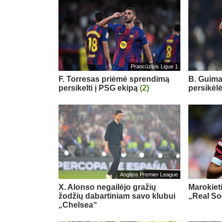
Prancūzijos Ligue 1
F. Torresas priėmė sprendimą
B. Guimar
persikelti į PSG ekipą
(2)
persikėl
Anglijos Premier League
X. Alonso negailėjo gražių
Marokiet
žodžių dabartiniam savo klubui
„Real So
„Chelsea“