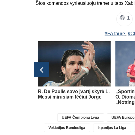
Šios komandos vyriausiuoju treneriu taps Xabi
😂
1
#FA taurė
#C
Ispanijos La Liga
erdas sugrįš į
R. De Paulis savo įvartį skyrė L.
„Sportin
 klubą
Messi mirusiam tėčiui Jorge
O. Diom
„Nottin
UEFA Čempionų Lyga
UEFA Europos
Vokietijos Bundesliga
Ispanijos La Liga