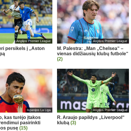
Anglijos Premier League
Anglijos Premier League
ri persikels į „Aston
M. Palestra: „Man „Chelsea“ –
ipą
vienas didžiausių klubų futbole“
(2)
Ispanijos La Liga
Anglijos Premier League
, kas turėjo įtakos
R. Araujo papildys „Liverpool“
rendimui pasirinkti
klubą
(3)
nos pusę
(15)