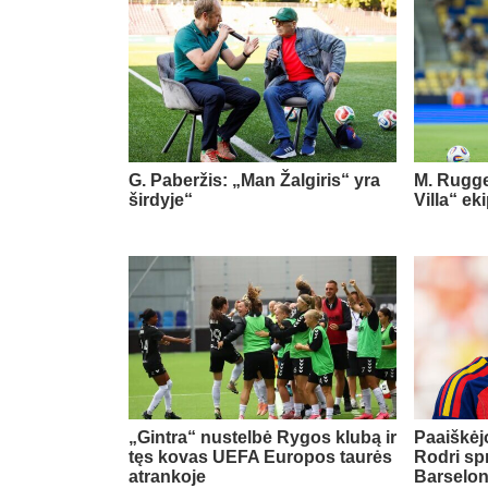
G. Paberžis: „Man Žalgiris“ yra
M. Rugge
širdyje“
Villa“ ek
„Gintra“ nustelbė Rygos klubą ir
Paaiškėjo
tęs kovas UEFA Europos taurės
Rodri sp
atrankoje
Barselo