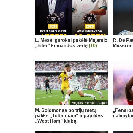
L. Messi gerokai pakėlė Majamio
R. De Pau
„Inter“ komandos vertę
(10)
Messi mi
Anglijos Premier League
M. Solomonas po trijų metų
„Fenerb
paliks „Tottenham“ ir papildys
galimybe
„West Ham“ klubą