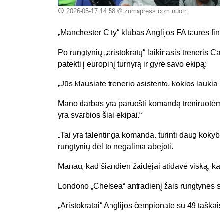
2026-05-17 14:58
© zumapress.com nuotr.
„Manchester City“ klubas Anglijos FA taurės fi
Po rungtynių „aristokratų“ laikinasis treneri
patekti į europinį turnyrą ir gyrė savo ekipą:
„Jūs klausiate trenerio asistento, kokios lauki
Mano darbas yra paruošti komandą treniruotėms
yra svarbios šiai ekipai.“
„Tai yra talentinga komanda, turinti daug kokyb
rungtynių dėl to negalima abejoti.
Manau, kad šiandien žaidėjai atidavė viską, kad
Londono „Chelsea“ antradienį žais rungtynes su
„Aristokratai“ Anglijos čempionate su 49 taškai