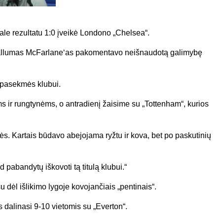
nale rezultatu 1:0 įveikė Londono „Chelsea“.
s Callumas McFarlane‘as pakomentavo neišnaudotą galimybę
a pasekmės klubui.
 ir rungtynėms, o antradienį žaisime su „Tottenham“, kurios
ės. Kartais būdavo abejojama ryžtu ir kova, bet po paskutinių
 pabandytų iškovoti tą titulą klubui.“
 dėl išlikimo lygoje kovojančiais „pentinais“.
s dalinasi 9-10 vietomis su „Everton“.