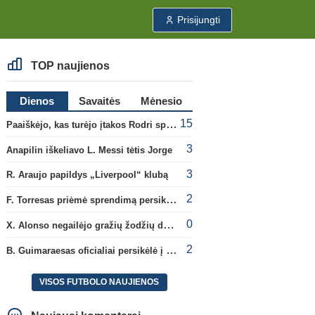
Prisijungti
TOP naujienos
Dienos
Savaitės
Mėnesio
15
Paaiškėjo, kas turėjo įtakos Rodri sprendimui pasirinkti Barselonos pusę
3
Anapilin iškeliavo L. Messi tėtis Jorge
3
R. Araujo papildys „Liverpool“ klubą
2
F. Torresas priėmė sprendimą persikelti į PSG ekipą
0
X. Alonso negailėjo gražių žodžių dabartiniam savo klubui „Chelsea“
2
B. Guimaraesas oficialiai persikėlė į „Arsenal“ klubą
VISOS FUTBOLO NAUJIENOS