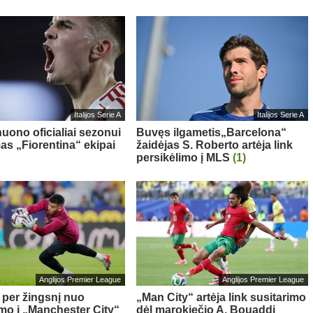
Italijos Serie A
Italijos Serie A
nuono oficialiai sezonui
Buvęs ilgametis„Barcelona“
as „Fiorentina“ ekipai
žaidėjas S. Roberto artėja link
persikėlimo į MLS
(1)
Anglijos Premier League
Anglijos Premier League
– per žingsnį nuo
„Man City“ artėja link susitarimo
imo į „Manchester City“
dėl marokiečio A. Bouaddi