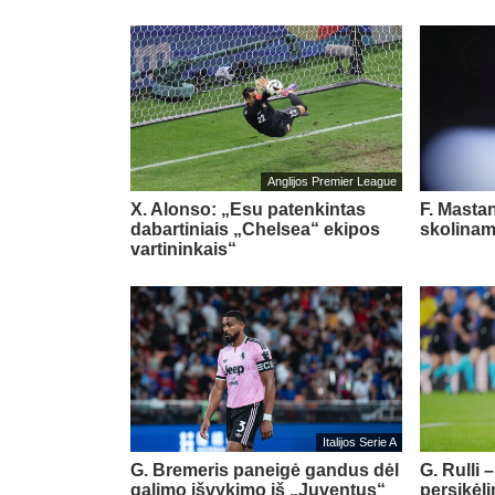
Anglijos Premier League
X. Alonso: „Esu patenkintas
F. Masta
dabartiniais „Chelsea“ ekipos
skolinam
vartininkais“
Italijos Serie A
G. Bremeris paneigė gandus dėl
G. Rulli 
galimo išvykimo iš „Juventus“
persikėl