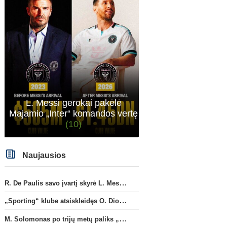
L. Messi gerokai pakėlė
Majamio „Inter“ komandos vertę
(10)
Anglijos Premier League
B. Guimaraesas oficialiai
Anapilin iškeliavo L. Mess
Naujausios
persikėlė į „Arsenal“ klubą
(2)
Jorge
(3)
R. De Paulis savo įvartį skyrė L. Messi mirusiam tėčiui Jorge
„Sporting“ klube atsiskleidęs O. Diomande papildys „Nottingham“ gretas
M. Solomonas po trijų metų paliks „Tottenham“ ir papildys „West Ham“ klubą