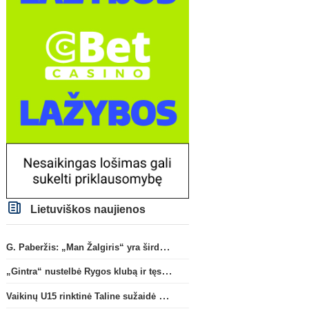
Lietuviškos naujienos
G. Paberžis: „Man Žalgiris“ yra širdyje“
„Gintra“ nustelbė Rygos klubą ir tęs kovas UEFA Europos taurės atrankoje
Vaikinų U15 rinktinė Taline sužaidė pirmąsias kontrolines rungtynes