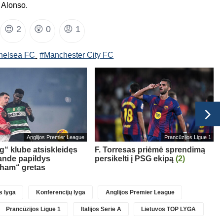
 Alonso.
😍
2
😲
0
😡
1
helsea FC
#Manchester City FC
Anglijos Premier League
Prancūzijos Ligue 1
g“ klube atsiskleidęs
F. Torresas priėmė sprendimą
ande papildys
persikelti į PSG ekipą
(2)
gham“ gretas
 lyga
Konferencijų lyga
Anglijos Premier League
Prancūzijos Ligue 1
Italijos Serie A
Lietuvos TOP LYGA