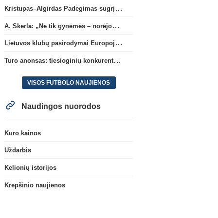
Kristupas–Algirdas Padegimas sugrįžta į FC „Hegelmann” B sudėtį
A. Skerla: „Ne tik gynėmės – norėjome atakuoti“
Lietuvos klubų pasirodymai Europoje: patirti pralaimėjimai Kroatijos atstovams
Turo anonsas: tiesioginių konkurentų dvikova Gargžduose
VISOS FUTBOLO NAUJIENOS
Naudingos nuorodos
Kuro kainos
Uždarbis
Kelionių istorijos
Krepšinio naujienos