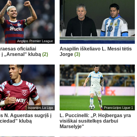
Anglijos Premier League
aesas oficialiai
Anapilin iškeliavo L. Messi tėtis
ė į „Arsenal“ klubą
(2)
Jorge
(3)
Ispanijos La Liga
Prancūzijos Ligue 1
is N. Aguerdas sugrįš į
L. Puccinelli: „P. Hojbergas yra
ciedad“ klubą
visiškai susitelkęs darbui
Marselyje“