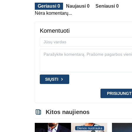
Geriausi 0
Naujausi 0
Seniausi 0
Nėra komentarų...
Komentuoti
SIŲSTI
PRISIJUNGT
Kitos naujienos
Dienos nuotrauka