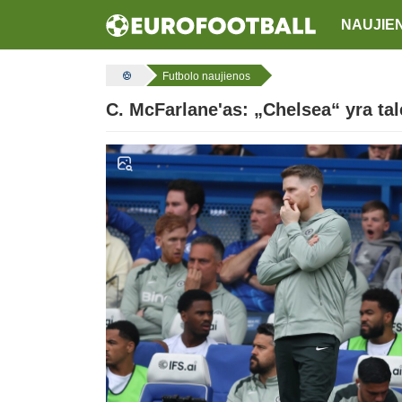
NAUJIE
Futbolo naujienos
C. McFarlane'as: „Chelsea“ yra tal