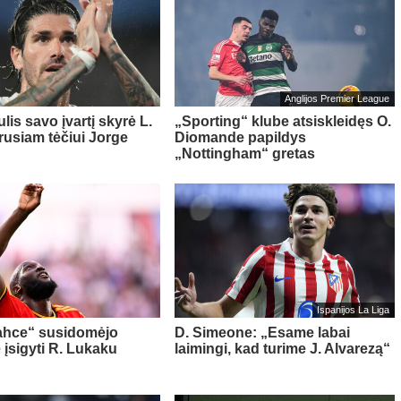
Anglijos Premier League
lis savo įvartį skyrė L.
„Sporting“ klube atsiskleidęs O.
rusiam tėčiui Jorge
Diomande papildys
„Nottingham“ gretas
Ispanijos La Liga
ahce“ susidomėjo
D. Simeone: „Esame labai
 įsigyti R. Lukaku
laimingi, kad turime J. Alvarezą“