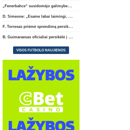
„Fenerbahce“ susidomėjo galimybe įsigyti R. Lukaku
D. Simeone: „Esame labai laimingi, kad turime J. Alvarezą“
F. Torresas priėmė sprendimą persikelti į PSG ekipą
B. Guimaraesas oficialiai persikėlė į „Arsenal“ klubą
VISOS FUTBOLO NAUJIENOS