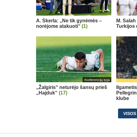
A. Skerla: „Ne tik gynėmės –
M. Salah 
norėjome atakuoti“
(1)
Turkijos
Konferencijų lyga
„Žalgiris“ neturėjo šansų prieš
Ilgameti
„Hajduk“
(17)
Pellegri
klube
VISOS