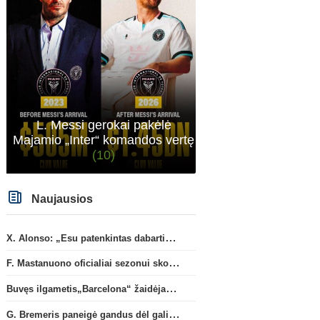
Anglijos Premier League
Anglijos Premi
G. Rulli – per žingsnį nuo
„Man City“ artėja link
L. Messi gerokai pakėlė
persikėlimo į „Manchester City“
susitarimo dėl marokieči
Majamio „Inter“ komandos vertę
klubą
Bouaddi persikėlimo
(10)
Naujausios
X. Alonso: „Esu patenkintas dabartiniais „Chelsea“ ekipos vartininkais“
F. Mastanuono oficialiai sezonui skolinamas „Fiorentina“ ekipai
Buvęs ilgametis„Barcelona“ žaidėjas S. Roberto artėja link persikėlimo į MLS
G. Bremeris paneigė gandus dėl galimo išvykimo iš „Juventus“ klubo