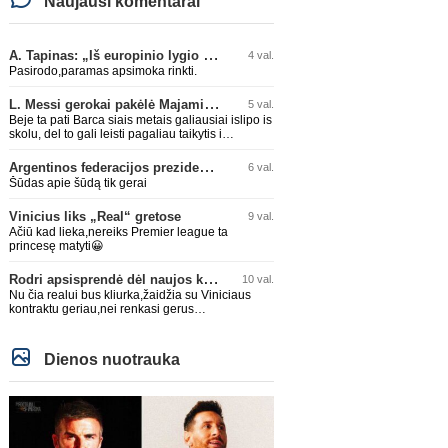
Naujausi komentarai
A. Tapinas: „Iš europinio lygio komandos gavom gerų pamokų“
4 val.
Pasirodo,paramas apsimoka rinkti.
L. Messi gerokai pakėlė Majamio „Inter“ komandos vertę
5 val.
Beje ta pati Barca siais metais galiausiai islipo is
skolu, del to gali leisti pagaliau taikytis i
komandos pildyma ka ir daro su Adeyemi, Rodri,
visa Julian Alvarez saga.
Argentinos federacijos prezidentas C. Tapia negailėjo pagyrų G. Infantino
6 val.
Šūdas apie šūdą tik gerai
Vinicius liks „Real“ gretose
9 val.
Ačiū kad lieka,nereiks Premier league ta
princesę matyti😀
Rodri apsisprendė dėl naujos komandos
10 val.
Nu čia realui bus kliurka,žaidžia su Viniciaus
kontraktu geriau,nei renkasi gerus
žaidėjus...kolkas ne vienas nebuvo geras
Dienos nuotrauka