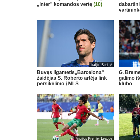
„Inter“ komandos vertę
(10)
dabartin
vartinink
Italijos Serie A
Buvęs ilgametis„Barcelona“
G. Breme
žaidėjas S. Roberto artėja link
galimo i
persikėlimo į MLS
klubo
Anglijos Premier League