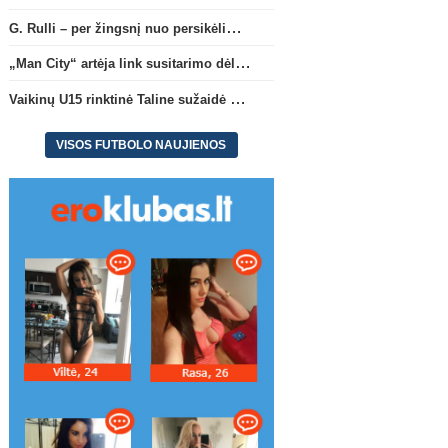
G. Rulli – per žingsnį nuo persikėlimo į „Manchester City“ klubą
„Man City“ artėja link susitarimo dėl marokiečio A. Bouaddi persikėlimo
Vaikinų U15 rinktinė Taline sužaidė pirmąsias kontrolines rungtynes
VISOS FUTBOLO NAUJIENOS