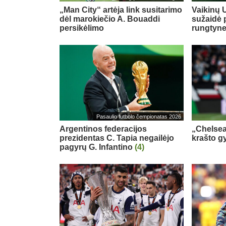
„Man City“ artėja link susitarimo
Vaikinų U
dėl marokiečio A. Bouaddi
sužaidė 
persikėlimo
rungtyn
Pasaulio futbolo čempionatas 2026
Argentinos federacijos
„Chelsea
prezidentas C. Tapia negailėjo
krašto g
pagyrų G. Infantino
(4)