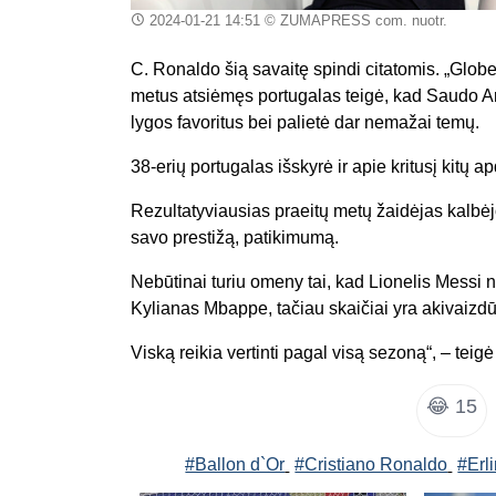
2024-01-21 14:51
© ZUMAPRESS com. nuotr.
C. Ronaldo šią savaitę spindi citatomis. „Glo
metus atsiėmęs portugalas teigė, kad Saudo Ar
lygos favoritus bei palietė dar nemažai temų.
38-erių portugalas išskyrė ir apie kritusį kitų 
Rezultatyviausias praeitų metų žaidėjas kalbė
savo prestižą, patikimumą.
Nebūtinai turiu omeny tai, kad Lionelis Messi
Kylianas Mbappe, tačiau skaičiai yra akivaizd
Viską reikia vertinti pagal visą sezoną“, – tei
😂
15
#Ballon d`Or
#Cristiano Ronaldo
#Erl