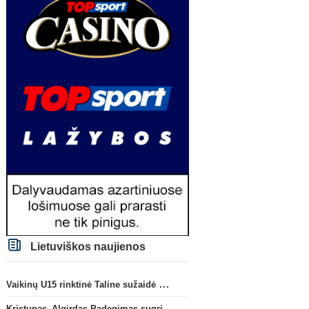
Lietuviškos naujienos
Vaikinų U15 rinktinė Taline sužaidė pirmąsias kontrolines rungtynes
Kristupas–Algirdas Padegimas sugrįžta į FC „Hegelmann” B sudėtį