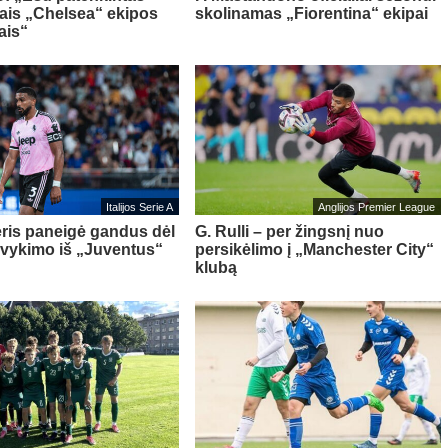
iais „Chelsea“ ekipos
skolinamas „Fiorentina“ ekipai
ais“
Italijos Serie A
Anglijos Premier League
ris paneigė gandus dėl
G. Rulli – per žingsnį nuo
švykimo iš „Juventus“
persikėlimo į „Manchester City“
klubą