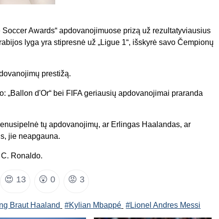
be Soccer Awards“ apdovanojimuose prizą už rezultatyviausius
abijos lyga yra stipresnė už „Ligue 1“, išskyrė savo Čempionų
apdovanojimų prestižą.
jo:
„Ballon d'Or“ bei FIFA geriausių apdovanojimai praranda
 nenusipelnė tų apdovanojimų, ar Erlingas Haalandas, ar
ūs, jie neapgauna.
gė C. Ronaldo.
😍
13
😲
0
😡
3
ing Braut Haaland
#Kylian Mbappé
#Lionel Andres Messi