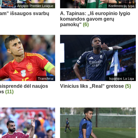
Anglijos Premier League
Konferencijų lyga
am“ išsaugos svarbų
A. Tapinas: „Iš europinio lygio
komandos gavom gerų
pamokų“
(6)
Transferai
Ispanijos La Liga
sisprendė dėl naujos
Vinicius liks „Real“ gretose
(5)
os
(11)