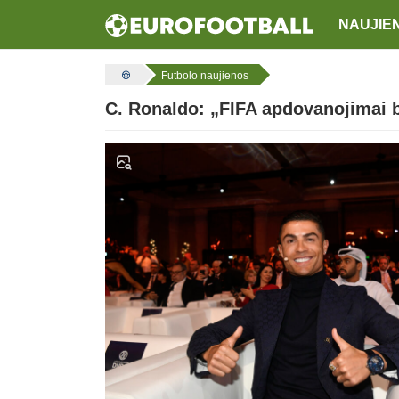
NAUJIE
Futbolo naujienos
C. Ronaldo: „FIFA apdovanojimai b