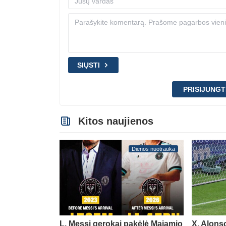
SIŲSTI
PRISIJUNGT
Kitos naujienos
Dienos nuotrauka
L. Messi gerokai pakėlė Majamio
X. Alons