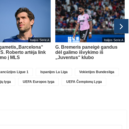
Italijos Serie A
Italijos Serie A
lgametis„Barcelona“
G. Bremeris paneigė gandus
 S. Roberto artėja link
dėl galimo išvykimo iš
imo į MLS
„Juventus“ klubo
ancūzijos Ligue 1
Ispanijos La Liga
Vokietijos Bundesliga
jų lyga
UEFA Europos lyga
UEFA Čempionų Lyga