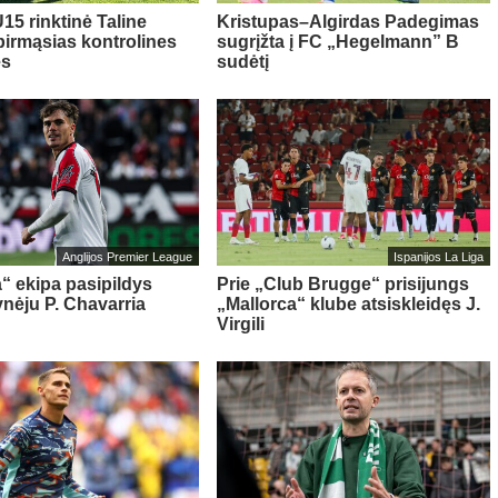
15 rinktinė Taline
Kristupas–Algirdas Padegimas
pirmąsias kontrolines
sugrįžta į FC „Hegelmann” B
es
sudėtį
Anglijos Premier League
Ispanijos La Liga
“ ekipa pasipildys
Prie „Club Brugge“ prisijungs
ynėju P. Chavarria
„Mallorca“ klube atsiskleidęs J.
Virgili