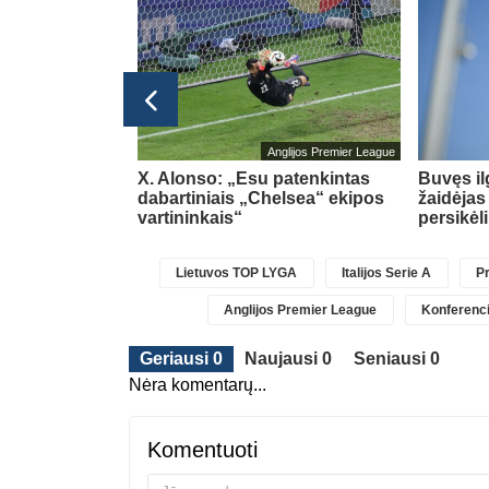
bolo čempionatas 2026
Anglijos Premier League
acijos
X. Alonso: „Esu patenkintas
Buvęs i
pia negailėjo
dabartiniais „Chelsea“ ekipos
žaidėjas
ino
(4)
vartininkais“
persikėl
Lietuvos TOP LYGA
Italijos Serie A
Pr
Anglijos Premier League
Konferenci
Geriausi 0
Naujausi 0
Seniausi 0
Nėra komentarų...
Komentuoti