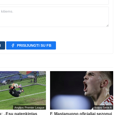
I
PRISIJUNGTI SU FB
Anglijos Premier League
Italijos Serie A
o: „Esu patenkintas
F. Mastanuono oficialiai sezonui