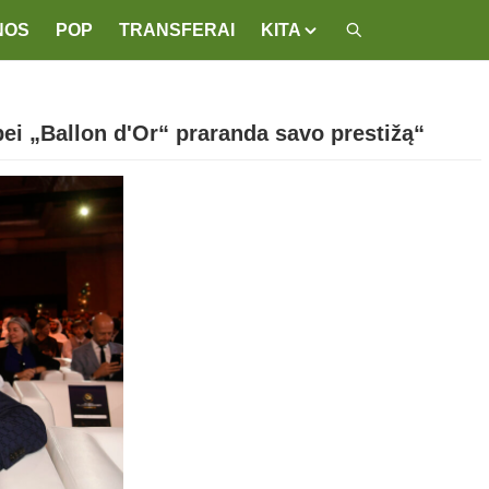
NOS
POP
TRANSFERAI
KITA
ei „Ballon d'Or“ praranda savo prestižą“