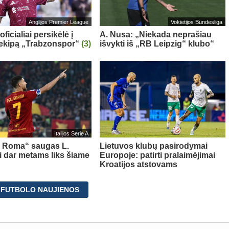
Anglijos Premier League
Vokietijos Bundesliga
oficialiai persikėlė į
A. Nusa: „Niekada neprašiau
 ekipą „Trabzonspor“
(3)
išvykti iš „RB Leipzig“ klubo“
Italijos Serie A
s Roma“ saugas L.
Lietuvos klubų pasirodymai
ni dar metams liks šiame
Europoje: patirti pralaimėjimai
Kroatijos atstovams
 FUTBOLO NAUJIENOS