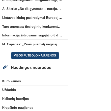
A. Skerla: „Ne tik gynėmės – norėjome atakuoti“
Lietuvos klubų pasirodymai Europoje: patirti pralaimėjimai Kroatijos atstovams
Turo anonsas: tiesioginių konkurentų dvikova Gargžduose
Informacija žiūrovams rugpjūčio 6 d. UEFA rungtynėms
M. Capanas: „Prieš pusmetį negalėjau net įsivaizduoti, kad žaisime prieš „Hajduk“
VISOS FUTBOLO NAUJIENOS
Naudingos nuorodos
Kuro kainos
Uždarbis
Kelionių istorijos
Krepšinio naujienos