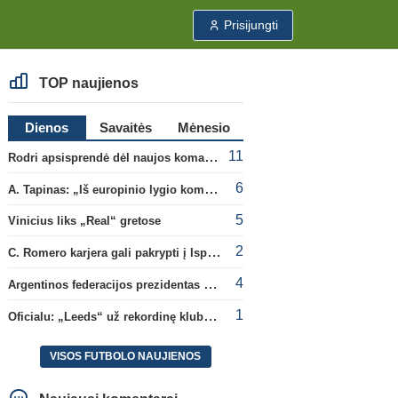
Prisijungti
TOP naujienos
Dienos
Savaitės
Mėnesio
11
Rodri apsisprendė dėl naujos komandos
6
A. Tapinas: „Iš europinio lygio komandos gavom gerų pamokų“
5
Vinicius liks „Real“ gretose
2
C. Romero karjera gali pakrypti į Ispaniją
4
Argentinos federacijos prezidentas C. Tapia negailėjo pagyrų G. Infantino
1
Oficialu: „Leeds“ už rekordinę klubui sumą įsigijo Anglijos rinktinės vartininką
VISOS FUTBOLO NAUJIENOS