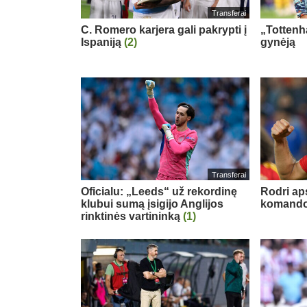
Transferai
C. Romero karjera gali pakrypti į
„Tottenh
Ispaniją
(2)
gynėją
Transferai
Oficialu: „Leeds“ už rekordinę
Rodri ap
klubui sumą įsigijo Anglijos
komand
rinktinės vartininką
(1)