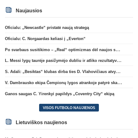
Naujausios
Oficialu: „Newcastle“ pristatė naują strategą
Oficialu: C. Norgaardas keliasi į „Everton“
Po svarbaus susitikimo – „Real“ optimizmas dėl naujos sutarties su Viniciumi
L. Messi lygų taurėje pasižymėjo dubliu ir atliko rezultatyvų perdavimą
S. Adali: „Besiktas“ klubas dirba ties D. Vlahovičiaus atvykimu“
V. Dambrausko ekipa Čempionų lygos atrankoje patyrė skaudžią nesėkmę
Ganos saugas C. Yirenkyi papildys „Coventry City“ ekipą
VISOS FUTBOLO NAUJIENOS
Lietuviškos naujienos