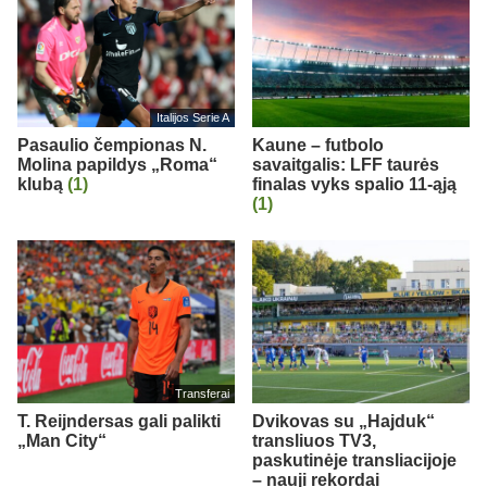
Italijos Serie A
Pasaulio čempionas N.
Kaune – futbolo
Molina papildys „Roma“
savaitgalis: LFF taurės
klubą
(1)
finalas vyks spalio 11-ąją
(1)
Transferai
T. Reijndersas gali palikti
Dvikovas su „Hajduk“
„Man City“
transliuos TV3,
paskutinėje transliacijoje
– nauji rekordai