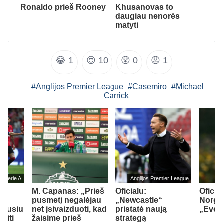
Ronaldo prieš Rooney
Khusanovas to
daugiau nenorės
matyti
😂
1
😍
10
😲
0
😡
1
#Anglijos Premier League
#Casemiro
#Michael
Carrick
jos Serie A
Anglijos Premier League
M. Capanas: „Prieš
Oficialu:
Oficial
su
pusmetį negalėjau
„Newcastle“
Norgaa
idusiu
net įsivaizduoti, kad
pristatė naują
„Ever
siti
žaisime prieš
strategą