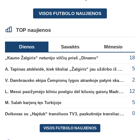
VISOS FUTBOLO NAUJIENOS
TOP naujienos
Dienos
Savaitės
Mėnesio
18
„Kauno Žalgiris“ neturėjo vilčių prieš „Dinamo“
5
A. Tapinas atskleidė, kiek tiksliai „Žalgiris“ jau uždirbo iš UEFA premijų
2
V. Dambrausko ekipa Čempionų lygos atrankoje patyrė skaudžią nesėkmę
12
L. Messi pasižymėjo kilniu poelgiu dėl kilusių gaisrų Madride
5
M. Salah karjerą tęs Turkijoje
0
Dvikovas su „Hajduk“ transliuos TV3, paskutinėje transliacijoje – nauji rekordai
VISOS FUTBOLO NAUJIENOS