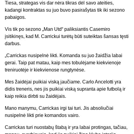
Tiesa, strategas vis dar nėra tikras dėl savo ateities,
kadangi kontraktas su juo buvo pasirašytas tik iki sezono
pabaigos.
Vis tik po sezono „Man Utd“ paliksiantis Casemiro
įsitikinęs, kad M. Carrickui turėtų būti suteiktas šansas tęsti
darbus.
„Carrickas nusipelnė likti. Komanda su juo žaidžia labai
gerai. Taip pat matau, kaip mes tobulėjame kiekvienoje
treniruotėje ir kiekvienose rungtynėse.
Mes žaidėjai puikiai viską jaučiame. Carlo Ancelotti yra
didis treneris, nes jis puikiai viską supranta apie futbolą ir
kaip reikia dirbti su žaidėjais.
Mano manymu, Carrickas irgi tai turi. Jis absoliučiai
nusipelnė likti prie komandos vairo.
Carrickas turi nuostabų štabą ir yra labai protingas, tačiau,