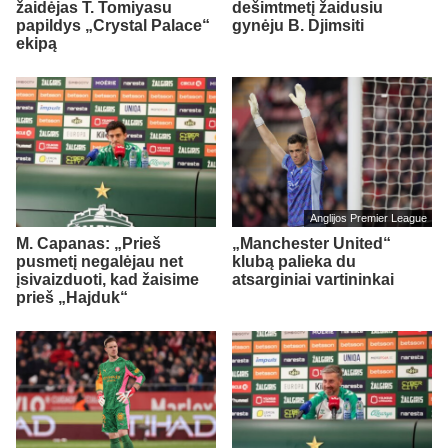
žaidėjas T. Tomiyasu
dešimtmetį žaidusiu
papildys „Crystal Palace“
gynėju B. Djimsiti
ekipą
Anglijos Premier League
M. Capanas: „Prieš
„Manchester United“
pusmetį negalėjau net
klubą palieka du
įsivaizduoti, kad žaisime
atsarginiai vartininkai
prieš „Hajduk“