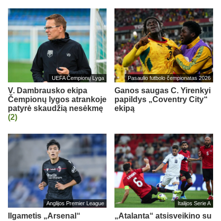
UEFA Čempionų Lyga
Pasaulio futbolo čempionatas 2026
V. Dambrausko ekipa
Ganos saugas C. Yirenkyi
Čempionų lygos atrankoje
papildys „Coventry City“
patyrė skaudžią nesėkmę
ekipą
(2)
Anglijos Premier League
Italijos Serie A
Ilgametis „Arsenal“
„Atalanta“ atsisveikino su