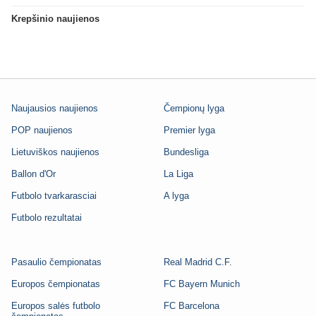
Krepšinio naujienos
Naujausios naujienos
Čempionų lyga
POP naujienos
Premier lyga
Lietuviškos naujienos
Bundesliga
Ballon d'Or
La Liga
Futbolo tvarkarasciai
A lyga
Futbolo rezultatai
Pasaulio čempionatas
Real Madrid C.F.
Europos čempionatas
FC Bayern Munich
Europos salės futbolo
FC Barcelona