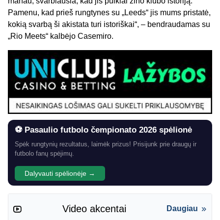
manau, svarbiausia, kad jis puikiai žino klubo istoriją.
Pamenu, kad prieš rungtynes su „Leeds“ jis mums pristatė,
kokią svarbą ši akistata turi istoriškai“, – bendraudamas su
„Rio Meets“ kalbėjo Casemiro.
⚽ Pasaulio futbolo čempionato 2026 spėlionė
Spėk rungtynių rezultatus, laimėk prizus! Prisijunk prie draugų ir
futbolo fanų spėjimų.
Dalyvauti spėlionėje →
Video akcentai
Daugiau