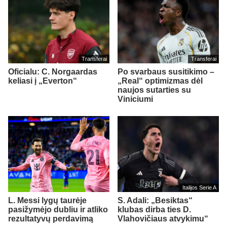
Transferai
Transferai
Oficialu: C. Norgaardas
Po svarbaus susitikimo –
keliasi į „Everton“
„Real“ optimizmas dėl
naujos sutarties su
Viniciumi
Italijos Serie A
L. Messi lygų taurėje
S. Adali: „Besiktas“
pasižymėjo dubliu ir atliko
klubas dirba ties D.
rezultatyvų perdavimą
Vlahovičiaus atvykimu“