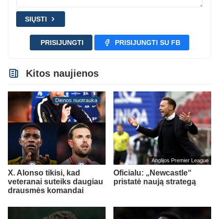
SIŲSTI
PRISIJUNGTI
PRISIJUNGTI SU FB
Kitos naujienos
Dienos nuotrauka
Anglijos Premier League
X. Alonso tikisi, kad
Oficialu: „Newcastle“
veteranai suteiks daugiau
pristatė naują strategą
drausmės komandai