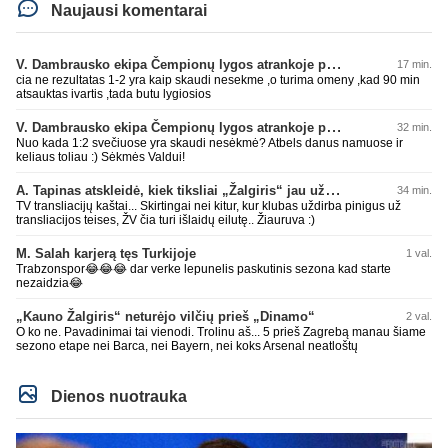
Naujausi komentarai
V. Dambrausko ekipa Čempionų lygos atrankoje patyrė skaudžią nesėkmę
17 min.
cia ne rezultatas 1-2 yra kaip skaudi nesekme ,o turima omeny ,kad 90 min
atsauktas ivartis ,tada butu lygiosios
V. Dambrausko ekipa Čempionų lygos atrankoje patyrė skaudžią nesėkmę
32 min.
Nuo kada 1:2 svečiuose yra skaudi nesėkmė? Atbels danus namuose ir
keliaus toliau :) Sėkmės Valdui!
A. Tapinas atskleidė, kiek tiksliai „Žalgiris“ jau uždirbo iš UEFA premijų
34 min.
TV transliacijų kaštai... Skirtingai nei kitur, kur klubas uždirba pinigus už
transliacijos teises, ŽV čia turi išlaidų eilutę.. Žiauruva :)
M. Salah karjerą tęs Turkijoje
1 val.
Trabzonspor😂😂😂 dar verke lepunelis paskutinis sezona kad starte
nezaidzia😂
„Kauno Žalgiris“ neturėjo vilčių prieš „Dinamo“
2 val.
O ko ne. Pavadinimai tai vienodi. Trolinu aš... 5 prieš Zagrebą manau šiame
sezono etape nei Barca, nei Bayern, nei koks Arsenal neatloštų
Dienos nuotrauka