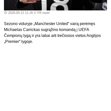
2026-05-13 11:26
© PA nuotr.
Sezono viduryje „Manchester United“ vairą perėmęs
Michaelas Carrickas sugrąžino komandą į UEFA
Čempionų lygą ir yra labai arti trečiosios vietos Anglijos
„Premier“ lygoje.