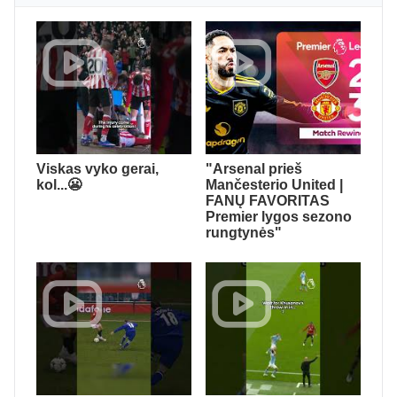
Viskas vyko gerai,
"Arsenal prieš
kol...😬
Mančesterio United |
FANŲ FAVORITAS
Premier lygos sezono
rungtynės"