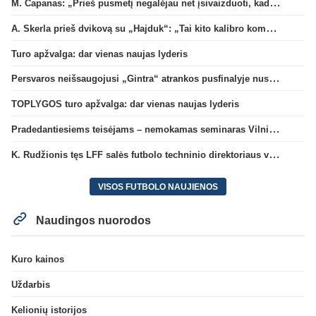
M. Capanas: „Prieš pusmetį negalėjau net įsivaizduoti, kad žaisime prieš „Hajduk“
A. Skerla prieš dvikovą su „Hajduk“: „Tai kito kalibro komanda“
Turo apžvalga: dar vienas naujas lyderis
Persvaros neišsaugojusi „Gintra“ atrankos pusfinalyje nusileido Škotijos čempionėms
TOPLYGOS turo apžvalga: dar vienas naujas lyderis
Pradedantiesiems teisėjams – nemokamas seminaras Vilniuje šį penktadienį
K. Rudžionis tęs LFF salės futbolo techninio direktoriaus veiklą
VISOS FUTBOLO NAUJIENOS
Naudingos nuorodos
Kuro kainos
Uždarbis
Kelionių istorijos