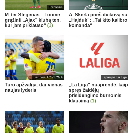
Eredivisie
M. ter Stegenas: „Turime
A. Skerla prieš dvikovą su
grąžinti „Ajax“ klubą ten,
„Hajduk“: „Tai kito kalibro
kur jam priklauso“
(1)
komanda“
Lietuvos TOP LYGA
Ispanijos La Liga
Turo apžvalga: dar vienas
„La Liga“ nusprendė, kaip
naujas lyderis
spręs žaidėjų
prisidengimo burnomis
klausimą
(1)