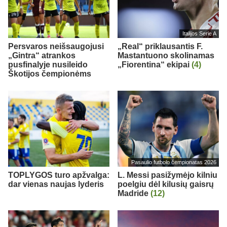
Italijos Serie A
Persvaros neišsaugojusi
„Real“ priklausantis F.
„Gintra“ atrankos
Mastantuono skolinamas
pusfinalyje nusileido
„Fiorentina“ ekipai
(4)
Škotijos čempionėms
Pasaulio futbolo čempionatas 2026
TOPLYGOS turo apžvalga:
L. Messi pasižymėjo kilniu
dar vienas naujas lyderis
poelgiu dėl kilusių gaisrų
Madride
(12)