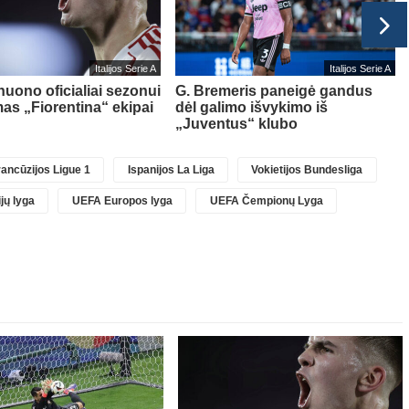
Italijos Serie A
Italijos Serie A
nuono oficialiai sezonui
G. Bremeris paneigė gandus
as „Fiorentina“ ekipai
dėl galimo išvykimo iš
„Juventus“ klubo
ancūzijos Ligue 1
Ispanijos La Liga
Vokietijos Bundesliga
jų lyga
UEFA Europos lyga
UEFA Čempionų Lyga