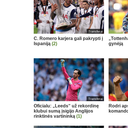
Transferai
C. Romero karjera gali pakrypti į
„Tottenh
Ispaniją
(2)
gynėją
Transferai
Oficialu: „Leeds“ už rekordinę
Rodri ap
klubui sumą įsigijo Anglijos
komand
rinktinės vartininką
(1)