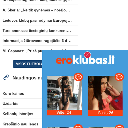
A. Skerla: „Ne tik gynėmės – norėjome atakuoti“
Lietuvos klubų pasirodymai Europoje: patirti pralaimėjimai Kroatijos atstovams
Turo anonsas: tiesioginių konkurentų dvikova Gargžduose
Informacija žiūrovams rugpjūčio 6 d. UEFA rungtynėms
M. Capanas: „Prieš pusmetį negalėjau net įsivaizduoti, kad žaisime prieš „Hajduk“
VISOS FUTBOLO NAUJIENOS
Naudingos nuorodos
Kuro kainos
Uždarbis
Kelionių istorijos
Krepšinio naujienos