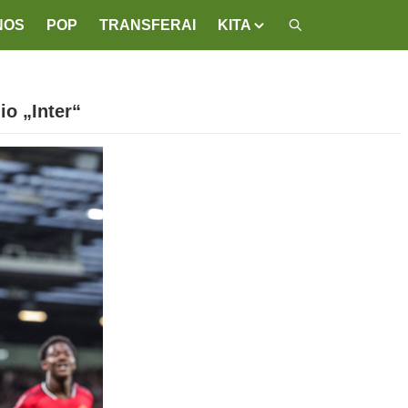
NOS
POP
TRANSFERAI
KITA
o „Inter“