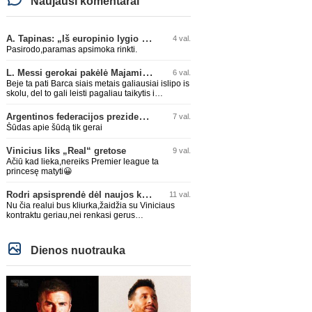
Naujausi komentarai
A. Tapinas: „Iš europinio lygio komandos gavom gerų pamokų“
4 val.
Pasirodo,paramas apsimoka rinkti.
L. Messi gerokai pakėlė Majamio „Inter“ komandos vertę
6 val.
Beje ta pati Barca siais metais galiausiai islipo is
skolu, del to gali leisti pagaliau taikytis i
komandos pildyma ka ir daro su Adeyemi, Rodri,
visa Julian Alvarez saga.
Argentinos federacijos prezidentas C. Tapia negailėjo pagyrų G. Infantino
7 val.
Šūdas apie šūdą tik gerai
Vinicius liks „Real“ gretose
9 val.
Ačiū kad lieka,nereiks Premier league ta
princesę matyti😀
Rodri apsisprendė dėl naujos komandos
11 val.
Nu čia realui bus kliurka,žaidžia su Viniciaus
kontraktu geriau,nei renkasi gerus
žaidėjus...kolkas ne vienas nebuvo geras
Dienos nuotrauka