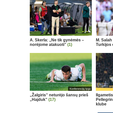
A. Skerla: „Ne tik gynėmės –
M. Salah 
norėjome atakuoti“
(1)
Turkijos
Konferencijų lyga
„Žalgiris“ neturėjo šansų prieš
Ilgameti
„Hajduk“
(17)
Pellegri
klube