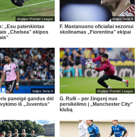
Anglijos Premier League
Italijos Serie A
o: „Esu patenkintas
F. Mastanuono oficialiai sezonui
iais „Chelsea“ ekipos
skolinamas „Fiorentina“ ekipai
ais“
Italijos Serie A
Anglijos Premier League
ris paneigė gandus dėl
G. Rulli – per žingsnį nuo
švykimo iš „Juventus“
persikėlimo į „Manchester City“
klubą