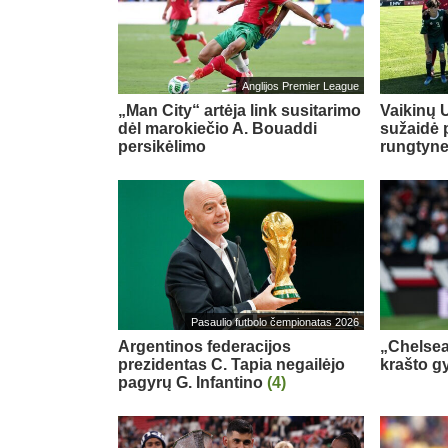
Anglijos Premier League
„Man City“ artėja link susitarimo
Vaikinų U
dėl marokiečio A. Bouaddi
sužaidė 
persikėlimo
rungtyn
Pasaulio futbolo čempionatas 2026
Argentinos federacijos
„Chelsea
prezidentas C. Tapia negailėjo
krašto g
pagyrų G. Infantino
(4)