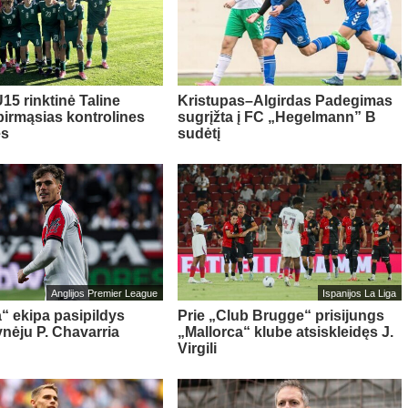
15 rinktinė Taline
Kristupas–Algirdas Padegimas
pirmąsias kontrolines
sugrįžta į FC „Hegelmann” B
es
sudėtį
Anglijos Premier League
Ispanijos La Liga
“ ekipa pasipildys
Prie „Club Brugge“ prisijungs
ynėju P. Chavarria
„Mallorca“ klube atsiskleidęs J.
Virgili