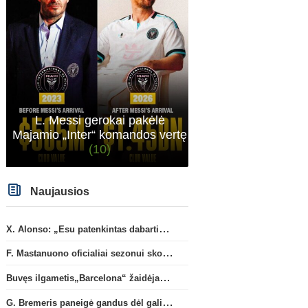
Anglijos Premier League
Anglijos Premi
G. Rulli – per žingsnį nuo
„Man City“ artėja link
persikėlimo į „Manchester City“
susitarimo dėl marokieči
klubą
Bouaddi persikėlimo
L. Messi gerokai pakėlė
Majamio „Inter“ komandos vertę
(10)
Naujausios
X. Alonso: „Esu patenkintas dabartiniais „Chelsea“ ekipos vartininkais“
F. Mastanuono oficialiai sezonui skolinamas „Fiorentina“ ekipai
Buvęs ilgametis„Barcelona“ žaidėjas S. Roberto artėja link persikėlimo į MLS
G. Bremeris paneigė gandus dėl galimo išvykimo iš „Juventus“ klubo