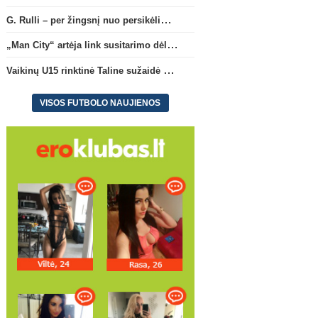
G. Rulli – per žingsnį nuo persikėlimo į „Manchester City“ klubą
„Man City“ artėja link susitarimo dėl marokiečio A. Bouaddi persikėlimo
Vaikinų U15 rinktinė Taline sužaidė pirmąsias kontrolines rungtynes
VISOS FUTBOLO NAUJIENOS