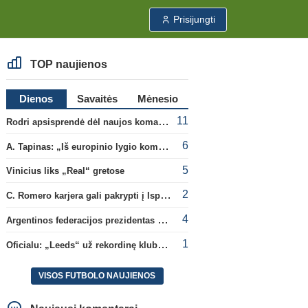
Prisijungti
TOP naujienos
Dienos
Savaitės
Mėnesio
11
Rodri apsisprendė dėl naujos komandos
6
A. Tapinas: „Iš europinio lygio komandos gavom gerų pamokų“
5
Vinicius liks „Real“ gretose
2
C. Romero karjera gali pakrypti į Ispaniją
4
Argentinos federacijos prezidentas C. Tapia negailėjo pagyrų G. Infantino
1
Oficialu: „Leeds“ už rekordinę klubui sumą įsigijo Anglijos rinktinės vartininką
VISOS FUTBOLO NAUJIENOS