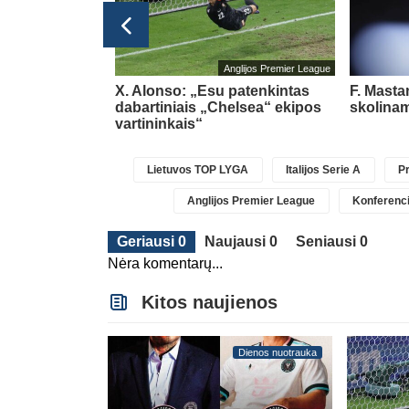
glijos Premier League
Anglijos Premier League
pasipildys
X. Alonso: „Esu patenkintas
F. Masta
Chavarria
dabartiniais „Chelsea“ ekipos
skolinam
vartininkais“
Lietuvos TOP LYGA
Italijos Serie A
Pr
Anglijos Premier League
Konferenci
Geriausi 0
Naujausi 0
Seniausi 0
Nėra komentarų...
Kitos naujienos
Dienos nuotrauka