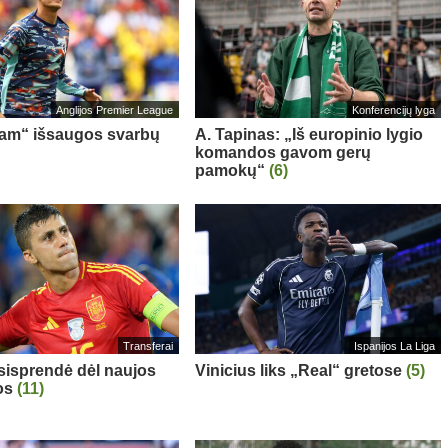
Anglijos Premier League
Konferencijų lyga
am“ išsaugos svarbų
A. Tapinas: „Iš europinio lygio
komandos gavom gerų
pamokų“
(6)
Transferai
Ispanijos La Liga
sisprendė dėl naujos
Vinicius liks „Real“ gretose
(5)
os
(11)