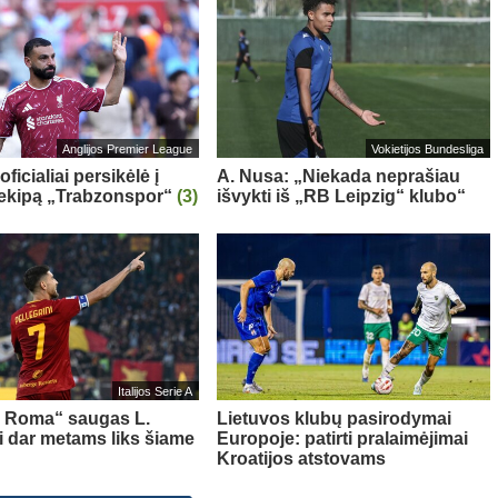
Anglijos Premier League
Vokietijos Bundesliga
oficialiai persikėlė į
A. Nusa: „Niekada neprašiau
 ekipą „Trabzonspor“
(3)
išvykti iš „RB Leipzig“ klubo“
Italijos Serie A
s Roma“ saugas L.
Lietuvos klubų pasirodymai
ni dar metams liks šiame
Europoje: patirti pralaimėjimai
Kroatijos atstovams