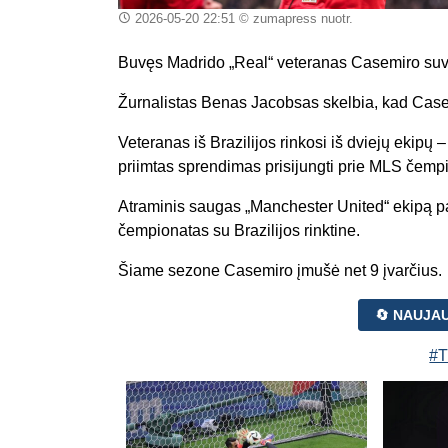
2026-05-20 22:51
© zumapress nuotr.
Buvęs Madrido „Real“ veteranas Casemiro suvi
Žurnalistas Benas Jacobsas skelbia, kad Casem
Veteranas iš Brazilijos rinkosi iš dviejų ekipų 
priimtas sprendimas prisijungti prie MLS čemp
Atraminis saugas „Manchester United“ ekipą pal
čempionatas su Brazilijos rinktine.
Šiame sezone Casemiro įmušė net 9 įvarčius.
🔄 NAUJA
#T