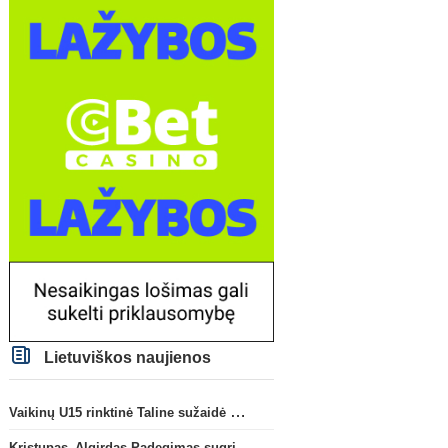
Lietuviškos naujienos
Vaikinų U15 rinktinė Taline sužaidė pirmąsias kontrolines rungtynes
Kristupas–Algirdas Padegimas sugrįžta į FC „Hegelmann” B sudėtį