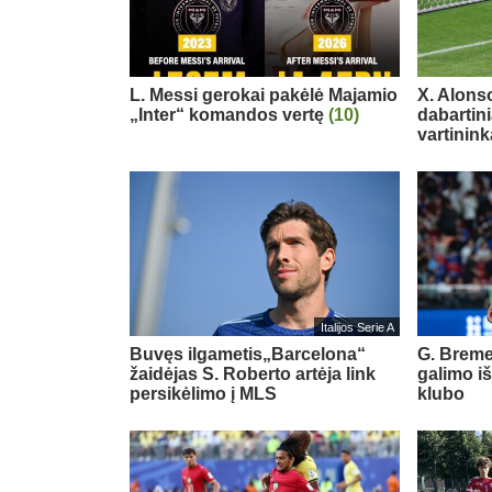
L. Messi gerokai pakėlė Majamio
X. Alons
„Inter“ komandos vertę
(10)
dabartin
vartinink
Italijos Serie A
Buvęs ilgametis„Barcelona“
G. Breme
žaidėjas S. Roberto artėja link
galimo i
persikėlimo į MLS
klubo