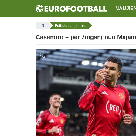
NAUJIE
Futbolo naujienos
Casemiro – per žingsnį nuo Majami