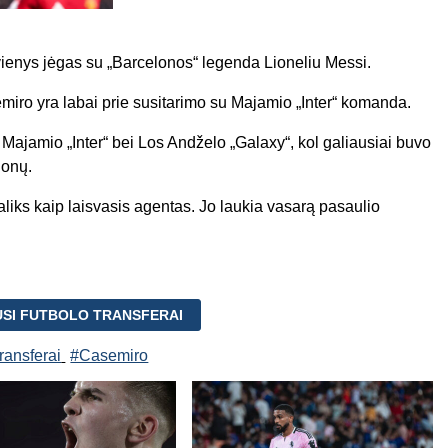
enys jėgas su „Barcelonos“ legenda Lioneliu Messi.
iro yra labai prie susitarimo su Majamio „Inter“ komanda.
– Majamio „Inter“ bei Los Andželo „Galaxy“, kol galiausiai buvo
ionų.
iks kaip laisvasis agentas. Jo laukia vasarą pasaulio
USI FUTBOLO TRANSFERAI
ransferai
#Casemiro