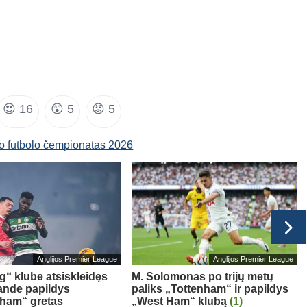
😍
16
😲
5
😡
5
o futbolo čempionatas 2026
Anglijos Premier League
Anglijos Premier League
g“ klube atsiskleidęs
M. Solomonas po trijų metų
ande papildys
paliks „Tottenham“ ir papildys
gham“ gretas
„West Ham“ klubą
(1)