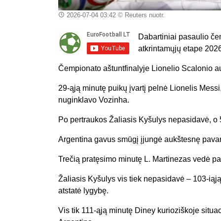
2026-07-04 03:42
© Reuters nuotr.
Dabartiniai pasaulio če
atkrintamųjų etape 202
Čempionato aštuntfinalyje Lionelio Scalonio auk
29-ąją minutę puikų įvartį pelnė Lionelis Mess
nuginklavo Vozinha.
Po pertraukos Žaliasis Kyšulys nepasidavė, o 5
Argentina gavus smūgį įjungė aukštesnę pavarą,
Trečią pratęsimo minutę L. Martinezas vedė pa
Žaliasis Kyšulys vis tiek nepasidavė – 103-ią
atstatė lygybę.
Vis tik 111-ąją minutę Diney kurioziškoje situa