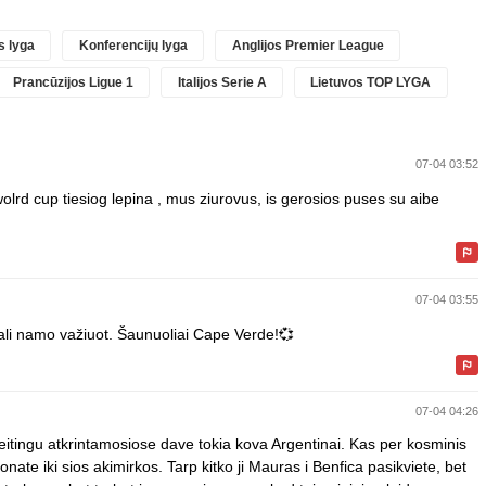
 lyga
Konferencijų lyga
Anglijos Premier League
Prancūzijos Ligue 1
Italijos Serie A
Lietuvos TOP LYGA
07-04 03:52
wolrd cup tiesiog lepina , mus ziurovus, is gerosios puses su aibe
07-04 03:55
ali namo važiuot. Šaunuoliai Cape Verde!💞
07-04 04:26
reitingu atkrintamosiose dave tokia kova Argentinai. Kas per kosminis
nate iki sios akimirkos. Tarp kitko ji Mauras i Benfica pasikviete, bet