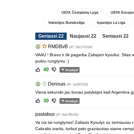
UEFA Čempionų Lyga
UEFA Europos
Vokietijos Bundesliga
Ispanijos La Liga
Geriausi 22
Naujausi 22
Seniausi 22
RMDBvB
(IP: 7dc270334)
VAAU ! Bravo ir tik pagarba Zaliajam kysuliui. Sitas 
puikiu rungtyniu :)
40
Atsakyti
Denisas
(IP: 1e0f672f4)
Viena sekunde jau buvau patykėjes kad Argentina g
30
Atsakyti
pastabus
(IP: 4eb7f5c00)
Va cia tai rungtynes! Zaliasis Kysulys su zemiausiu 
Cabralio ivartis, turbut pats graziausias siame cempio