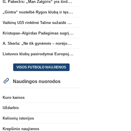
G. Paberžis: „Man Žalgiris“ yra širdyje“
„Gintra“ nustelbė Rygos klubą ir tęs kovas UEFA Europos taurės atrankoje
Vaikinų U15 rinktinė Taline sužaidė pirmąsias kontrolines rungtynes
Kristupas–Algirdas Padegimas sugrįžta į FC „Hegelmann” B sudėtį
A. Skerla: „Ne tik gynėmės – norėjome atakuoti“
Lietuvos klubų pasirodymai Europoje: patirti pralaimėjimai Kroatijos atstovams
VISOS FUTBOLO NAUJIENOS
Naudingos nuorodos
Kuro kainos
Uždarbis
Kelionių istorijos
Krepšinio naujienos