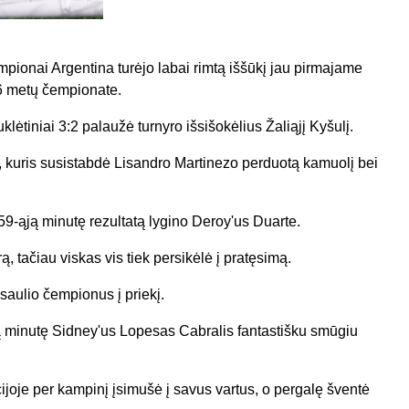
mpionai Argentina turėjo labai rimtą iššūkį jau pirmajame
6 metų čempionate.
lėtiniai 3:2 palaužė turnyro išsišokėlius Žaliąjį Kyšulį.
i, kuris susistabdė Lisandro Martinezo perduotą kamuolį bei
9-ąją minutę rezultatą lygino Deroy'us Duarte.
 tačiau viskas vis tiek persikėlė į pratęsimą.
saulio čempionus į priekį.
ją minutę Sidney'us Lopesas Cabralis fantastišku smūgiu
cijoje per kampinį įsimušė į savus vartus, o pergalę šventė