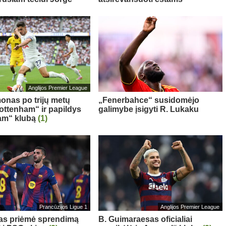
Anglijos Premier League
onas po trijų metų
„Fenerbahce“ susidomėjo
Tottenham“ ir papildys
galimybe įsigyti R. Lukaku
am“ klubą
(1)
Prancūzijos Ligue 1
Anglijos Premier League
sas priėmė sprendimą
B. Guimaraesas oficialiai