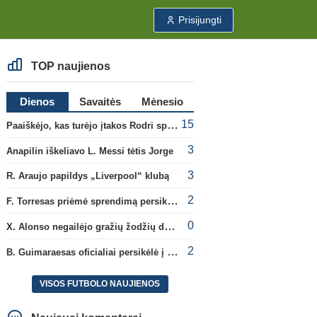
Prisijungti
TOP naujienos
Dienos
Savaitės
Mėnesio
15
Paaiškėjo, kas turėjo įtakos Rodri sprendimui pasirinkti Barselonos pusę
3
Anapilin iškeliavo L. Messi tėtis Jorge
3
R. Araujo papildys „Liverpool“ klubą
2
F. Torresas priėmė sprendimą persikelti į PSG ekipą
0
X. Alonso negailėjo gražių žodžių dabartiniam savo klubui „Chelsea“
2
B. Guimaraesas oficialiai persikėlė į „Arsenal“ klubą
VISOS FUTBOLO NAUJIENOS