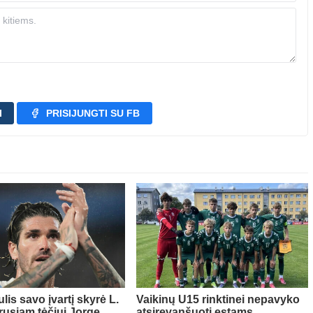
I
PRISIJUNGTI SU FB
lis savo įvartį skyrė L.
Vaikinų U15 rinktinei nepavyko
rusiam tėčiui Jorge
atsirevanšuoti estams