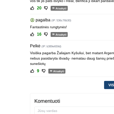
vos tik jis pats isvyko i Real, Benfica ji iskart parda
20
Atsakyti
pagalba
(IP: 536c76b30)
Fantastinės rungtynės!
16
Atsakyti
Pelkė
(IP: b389e659d)
Visiška pagarba Žaliajam Kyšuliui, bet matant Argen
nebus pasidaryta išvadų- nematau daug šansų prieš e
sunešiotų
9
Atsakyti
VI
Komentuoti