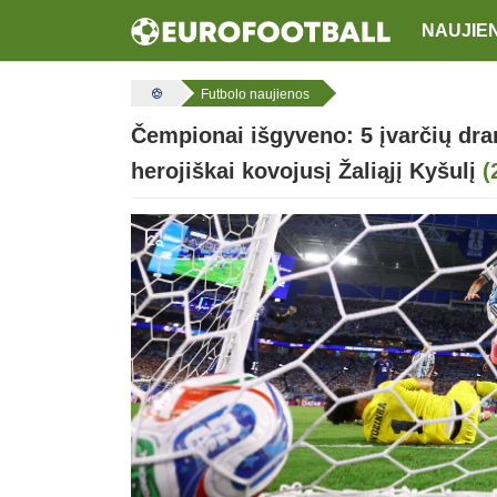
NAUJIE
Futbolo naujienos
Čempionai išgyveno: 5 įvarčių dra
herojiškai kovojusį Žaliąjį Kyšulį
(