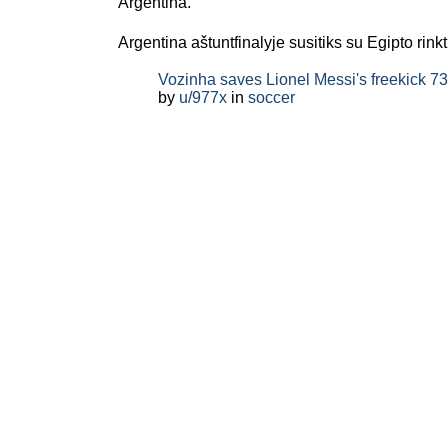
Argentina.
Argentina aštuntfinalyje susitiks su Egipto rinkt
Vozinha saves Lionel Messi's freekick 73
by
u/977x
in
soccer