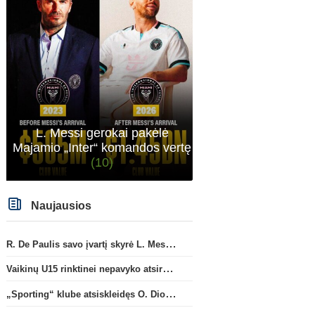
neteko gynybos vieno iš ramščių. RM kaip tik
pasistiprino. Cucurrlla bus siaubas manau Real
komandoje. Kažkaip man atrodo vėl bus
gynyboje ne kažkas.
L. Messi gerokai pakėlė
Majamio „Inter“ komandos vertę
(10)
Naujausios
R. De Paulis savo įvartį skyrė L. Messi mirusiam tėčiui Jorge
Vaikinų U15 rinktinei nepavyko atsirevanšuoti estams
„Sporting“ klube atsiskleidęs O. Diomande papildys „Nottingham“ gretas