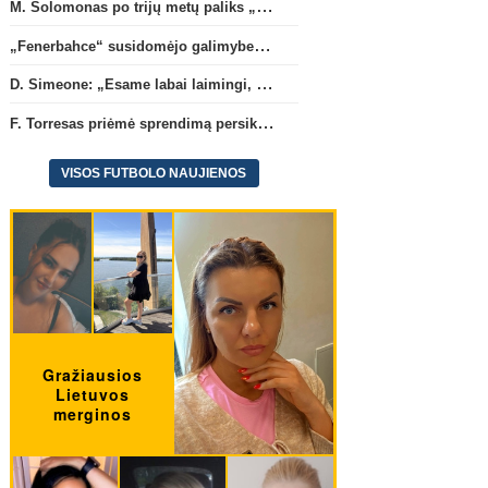
M. Solomonas po trijų metų paliks „Tottenham“ ir papildys „West Ham“ klubą
„Fenerbahce“ susidomėjo galimybe įsigyti R. Lukaku
D. Simeone: „Esame labai laimingi, kad turime J. Alvarezą“
F. Torresas priėmė sprendimą persikelti į PSG ekipą
VISOS FUTBOLO NAUJIENOS
Ispanijos La Liga
Anglijos Premi
D. Simeone: „Esame labai
B. Guimaraesas oficialiai
laimingi, kad turime J. Alvarezą“
persikėlė į „Arsenal“ kl