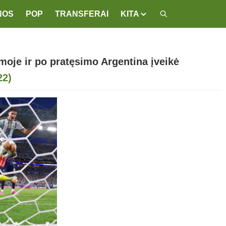
NOS
POP
TRANSFERAI
KITA
moje ir po pratęsimo Argentina įveikė
22)