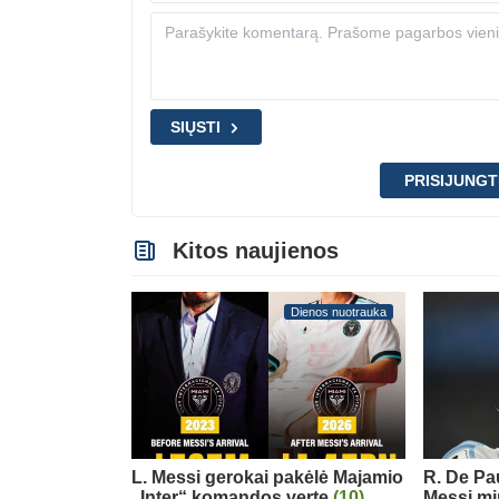
SIŲSTI
PRISIJUNGT
Kitos naujienos
Dienos nuotrauka
L. Messi gerokai pakėlė Majamio
R. De Pau
„Inter“ komandos vertę
(10)
Messi mi