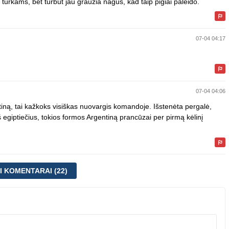
ve turkams, bet turbut jau grauzia nagus, kad taip pigiai paleido.
07-04 04:17
07-04 04:06
tiną, tai kažkoks visiškas nuovargis komandoje. Išstenėta pergalė,
giptiečius, tokios formos Argentiną prancūzai per pirmą kėlinį
SI KOMENTARAI (22)