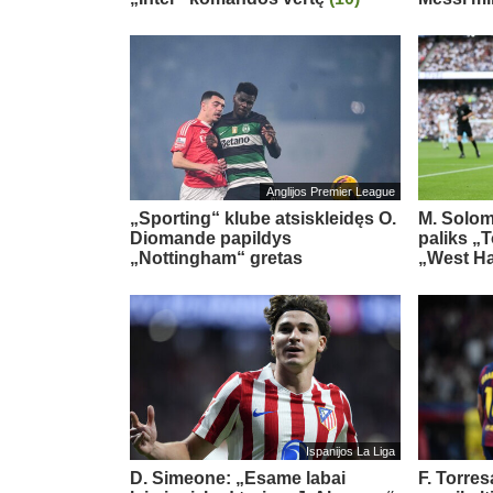
Anglijos Premier League
„Sporting“ klube atsiskleidęs O.
M. Solom
Diomande papildys
paliks „
„Nottingham“ gretas
„West H
Ispanijos La Liga
D. Simeone: „Esame labai
F. Torre