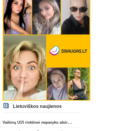
Lietuviškos naujienos
Vaikinų U15 rinktinei nepavyko atsirevanšuoti estams