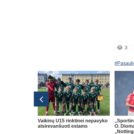
😂
3
#Pasauli
glijos Premier League
jo gražių
Vaikinų U15 rinktinei nepavyko
„Sportin
am savo klubui
atsirevanšuoti estams
O. Diom
„Nottin