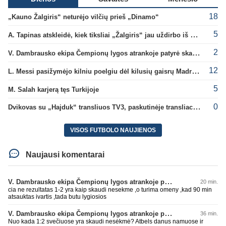
18
„Kauno Žalgiris“ neturėjo vilčių prieš „Dinamo“
5
A. Tapinas atskleidė, kiek tiksliai „Žalgiris“ jau uždirbo iš UEFA premijų
2
V. Dambrausko ekipa Čempionų lygos atrankoje patyrė skaudžią nesėkmę
12
L. Messi pasižymėjo kilniu poelgiu dėl kilusių gaisrų Madride
5
M. Salah karjerą tęs Turkijoje
0
Dvikovas su „Hajduk“ transliuos TV3, paskutinėje transliacijoje – nauji rekordai
VISOS FUTBOLO NAUJIENOS
Naujausi komentarai
V. Dambrausko ekipa Čempionų lygos atrankoje patyrė skaudžią nesėkmę
20 min.
cia ne rezultatas 1-2 yra kaip skaudi nesekme ,o turima omeny ,kad 90 min
atsauktas ivartis ,tada butu lygiosios
V. Dambrausko ekipa Čempionų lygos atrankoje patyrė skaudžią nesėkmę
36 min.
Nuo kada 1:2 svečiuose yra skaudi nesėkmė? Atbels danus namuose ir