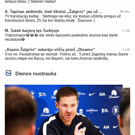
keliaus toliau :) Sėkmės Valdui!
A. Tapinas atskleidė, kiek tiksliai „Žalgiris“ jau uždirbo iš UEFA premijų
38 min.
TV transliacijų kaštai... Skirtingai nei kitur, kur klubas uždirba pinigus už
transliacijos teises, ŽV čia turi išlaidų eilutę.. Žiauruva :)
M. Salah karjerą tęs Turkijoje
1 val.
Trabzonspor😂😂😂 dar verke lepunelis paskutinis sezona kad starte
nezaidzia😂
„Kauno Žalgiris“ neturėjo vilčių prieš „Dinamo“
2 val.
O ko ne. Pavadinimai tai vienodi. Trolinu aš... 5 prieš Zagrebą manau šiame
sezono etape nei Barca, nei Bayern, nei koks Arsenal neatloštų
Dienos nuotrauka