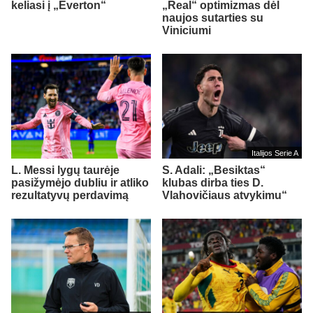
keliasi į „Everton“
„Real“ optimizmas dėl
naujos sutarties su
Viniciumi
Italijos Serie A
L. Messi lygų taurėje
S. Adali: „Besiktas“
pasižymėjo dubliu ir atliko
klubas dirba ties D.
rezultatyvų perdavimą
Vlahovičiaus atvykimu“