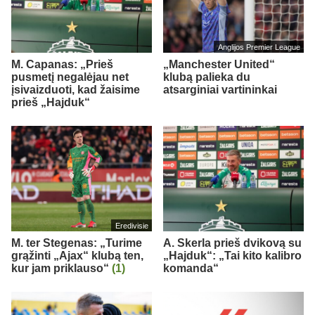
Anglijos Premier League
M. Capanas: „Prieš
„Manchester United“
pusmetį negalėjau net
klubą palieka du
įsivaizduoti, kad žaisime
atsarginiai vartininkai
prieš „Hajduk“
Eredivisie
M. ter Stegenas: „Turime
A. Skerla prieš dvikovą su
grąžinti „Ajax“ klubą ten,
„Hajduk“: „Tai kito kalibro
kur jam priklauso“
(1)
komanda“