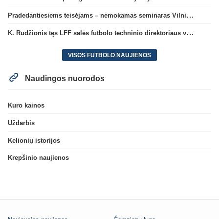
Pradedantiesiems teisėjams – nemokamas seminaras Vilniuje šį penktadienį
K. Rudžionis tęs LFF salės futbolo techninio direktoriaus veiklą
VISOS FUTBOLO NAUJIENOS
Naudingos nuorodos
Kuro kainos
Uždarbis
Kelionių istorijos
Krepšinio naujienos