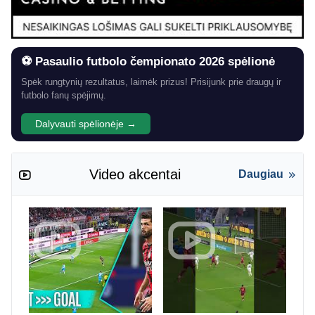
⚽ Pasaulio futbolo čempionato 2026 spėlionė
Spėk rungtynių rezultatus, laimėk prizus! Prisijunk prie draugų ir
futbolo fanų spėjimų.
Dalyvauti spėlionėje →
Video akcentai
Daugiau