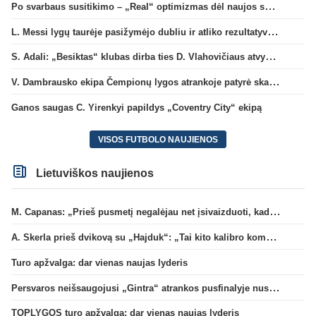
Po svarbaus susitikimo – „Real“ optimizmas dėl naujos sutarties su Viniciumi
L. Messi lygų taurėje pasižymėjo dubliu ir atliko rezultatyvų perdavimą
S. Adali: „Besiktas“ klubas dirba ties D. Vlahovičiaus atvykimu“
V. Dambrausko ekipa Čempionų lygos atrankoje patyrė skaudžią nesėkmę
Ganos saugas C. Yirenkyi papildys „Coventry City“ ekipą
VISOS FUTBOLO NAUJIENOS
Lietuviškos naujienos
M. Capanas: „Prieš pusmetį negalėjau net įsivaizduoti, kad žaisime prieš „Hajduk“
A. Skerla prieš dvikovą su „Hajduk“: „Tai kito kalibro komanda“
Turo apžvalga: dar vienas naujas lyderis
Persvaros neišsaugojusi „Gintra“ atrankos pusfinalyje nusileido Škotijos čempionėms
TOPLYGOS turo apžvalga: dar vienas naujas lyderis