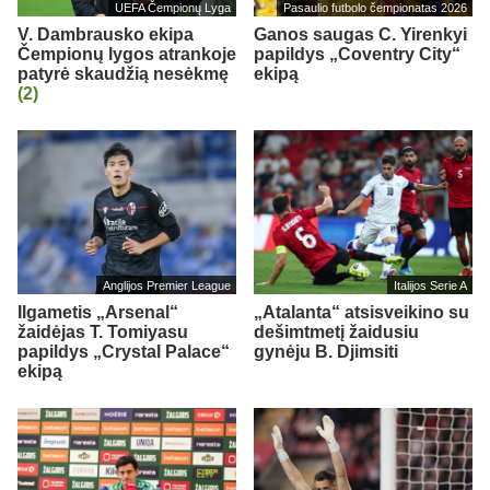
UEFA Čempionų Lyga
Pasaulio futbolo čempionatas 2026
V. Dambrausko ekipa
Ganos saugas C. Yirenkyi
Čempionų lygos atrankoje
papildys „Coventry City“
patyrė skaudžią nesėkmę
ekipą
(2)
Anglijos Premier League
Italijos Serie A
Ilgametis „Arsenal“
„Atalanta“ atsisveikino su
žaidėjas T. Tomiyasu
dešimtmetį žaidusiu
papildys „Crystal Palace“
gynėju B. Djimsiti
ekipą