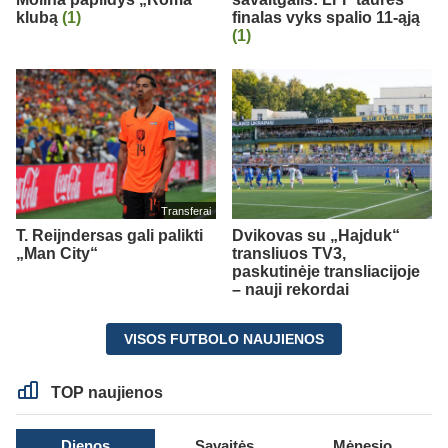
klubą
(1)
finalas vyks spalio 11-ąją
(1)
Transferai
T. Reijndersas gali palikti
Dvikovas su „Hajduk“
„Man City“
transliuos TV3,
paskutinėje transliacijoje
– nauji rekordai
VISOS FUTBOLO NAUJIENOS
TOP naujienos
Dienos
Savaitės
Mėnesio