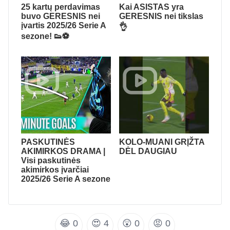
25 kartų perdavimas
Kai ASISTAS yra
buvo GERESNIS nei
GERESNIS nei tikslas
įvartis 2025/26 Serie A
👌
sezone! 👟⚽
PASKUTINĖS
KOLO-MUANI GRĮŽTA
AKIMIRKOS DRAMA |
DĖL DAUGIAU
Visi paskutinės
akimirkos įvarčiai
2025/26 Serie A sezone
😂
0
😍
4
😲
0
😡
0