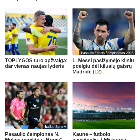
Pasaulio futbolo čempionatas 2026
TOPLYGOS turo apžvalga:
L. Messi pasižymėjo kilniu
dar vienas naujas lyderis
poelgiu dėl kilusių gaisrų
Madride
(12)
Italijos Serie A
Pasaulio čempionas N.
Kaune – futbolo
Molina papildys „Roma“
savaitgalis: LFF taurės