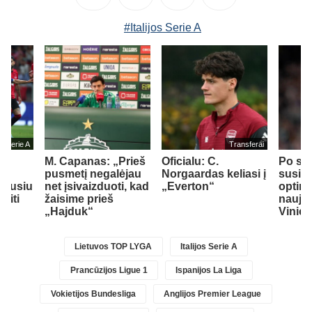
#Italijos Serie A
jos Serie A
Transferai
M. Capanas: „Prieš
Oficialu: C.
Po sv
su
pusmetį negalėjau
Norgaardas keliasi į
susiti
idusiu
net įsivaizduoti, kad
„Everton“
optim
siti
žaisime prieš
naujos
„Hajduk“
Vinici
Lietuvos TOP LYGA
Italijos Serie A
Prancūzijos Ligue 1
Ispanijos La Liga
Vokietijos Bundesliga
Anglijos Premier League