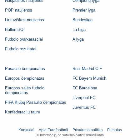
Naujausios naujienos
Čempionų lyga
POP naujienos
Premier lyga
Lietuviškos naujienos
Bundesliga
Ballon d'Or
La Liga
Futbolo tvarkarasciai
A lyga
Futbolo rezultatai
Pasaulio čempionatas
Real Madrid C.F.
Europos čempionatas
FC Bayern Munich
Europos salės futbolo
FC Barcelona
čempionatas
Liverpool FC
FIFA Klubų Pasaulio čempionatas
Juventus FC
Konfederacijų taurė
Kontaktai
Apie Eurofootball
Privatumo politika
Futbolas
© Informaciją be sutikimo platinti draudžiama