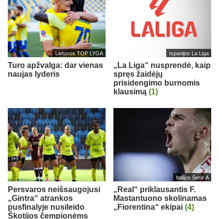
Lietuvos TOP LYGA
Ispanijos La Liga
Turo apžvalga: dar vienas
„La Liga“ nusprendė, kaip
naujas lyderis
spręs žaidėjų
prisidengimo burnomis
klausimą
(1)
Italijos Serie A
Persvaros neišsaugojusi
„Real“ priklausantis F.
„Gintra“ atrankos
Mastantuono skolinamas
pusfinalyje nusileido
„Fiorentina“ ekipai
(4)
Škotijos čempionėms