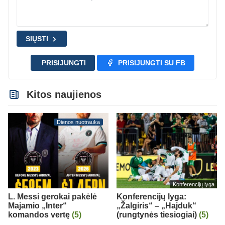
SIŲSTI
PRISIJUNGTI
PRISIJUNGTI SU FB
Kitos naujienos
Dienos nuotrauka
Konferencijų lyga
L. Messi gerokai pakėlė
Konferencijų lyga:
Majamio „Inter“
„Žalgiris“ – „Hajduk“
komandos vertę
(5)
(rungtynės tiesiogiai)
(5)