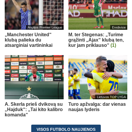
Anglijos Premier League
Eredivisie
„Manchester United“
M. ter Stegenas: „Turime
klubą palieka du
grąžinti „Ajax“ klubą ten,
atsarginiai vartininkai
kur jam priklauso“
(1)
Lietuvos TOP LYGA
A. Skerla prieš dvikovą su
Turo apžvalga: dar vienas
„Hajduk“: „Tai kito kalibro
naujas lyderis
komanda“
VISOS FUTBOLO NAUJIENOS