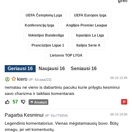
greto
UEFA Čempionų Lyga
UEFA Europos lyga
Konferencijų lyga
Anglijos Premier League
Vokietijos Bundesliga
Ispanijos La Liga
Prancūzijos Ligue 1
Italijos Serie A
Lietuvos TOP LYGA
Geriausi 16
Naujausi 16
Seniausi 16
06-10 13:49
kiero
(IP: 42caaa222)
nematau ne vieno is dabartiniu pacuku kurie prilygtu kesminui
savo charizma ir taikliais komentarais
57
Atsakyti
Pagarba Kesminui
06-10 14:00
(IP: 41c774254)
Legendinis komentatorius. Vienas mėgstamiausių buvo. Būtų
smagu, jei vėl komentuotų.