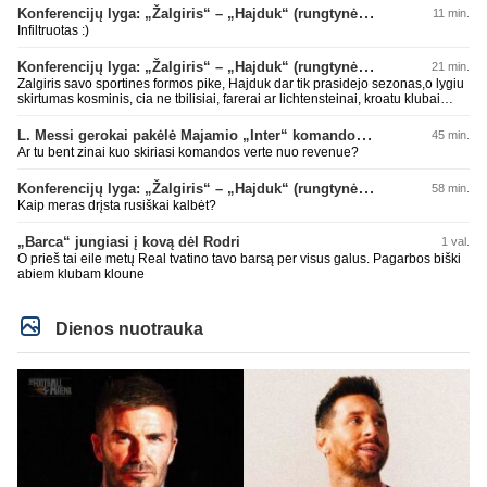
Konferencijų lyga: „Žalgiris“ – „Hajduk“ (rungtynės tiesiogiai)
11 min.
Infiltruotas :)
Konferencijų lyga: „Žalgiris“ – „Hajduk“ (rungtynės tiesiogiai)
21 min.
Zalgiris savo sportines formos pike, Hajduk dar tik prasidejo sezonas,o lygiu
skirtumas kosminis, cia ne tbilisiai, farerai ar lichtensteinai, kroatu klubai
parode kokioje s.... esame, tad tuo ir baigsis futbolo atgimimas, lauksim dar
10 metu kitu stebuklingu rungtyniu pries koki kysiniovo metalista
L. Messi gerokai pakėlė Majamio „Inter“ komandos vertę
45 min.
Ar tu bent zinai kuo skiriasi komandos verte nuo revenue?
Konferencijų lyga: „Žalgiris“ – „Hajduk“ (rungtynės tiesiogiai)
58 min.
Kaip meras drįsta rusiškai kalbėt?
„Barca“ jungiasi į kovą dėl Rodri
1 val.
O prieš tai eile metų Real tvatino tavo barsą per visus galus. Pagarbos biški
abiem klubam kloune
Dienos nuotrauka