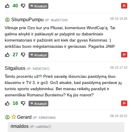
40
Atsakyti
06-10 14:26
SliumpuPumpu
(IP: 4ba507104)
Vilniuje prie Ozo kur yra Pliusai, komentuos WordCup'ą. Tai
galima atvykti ir paklausyti ar palyginti su dabartiniais
komentatoriais ir pažiūrėti ant kiek dar gyvas Kesminas :)
ankščiau buvo mėgstamiausias ir geriausas. Pagarba JAM!
27
Atsakyti
Sitgaliuss
06-10 17:10
(IP: 3450072b7)
Šimtu procentu už!!! Prieš savaitę išsiunciau pasiūlymą šiuo
klausimu ir TV 3, ir go3. Go3 atsakė, kad pasiūlymą perdavė jų
turinio sporto vadybininkui. Bet manau reikėtų parašyti ir
asmeniškai Romanui Bursteinui? Ką jūs manot?
16
Atsakyti
06-10 16:31
Gerard
(IP: 438b919b0)
rimaldos
(IP: ca8f45fa7)