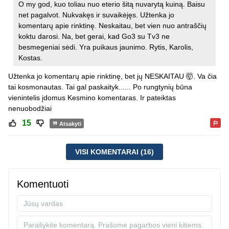
O my god, kuo toliau nuo eterio šitą nuvarytą kuiną. Baisu
net pagalvot. Nukvakęs ir suvaikėjęs. Užtenka jo
komentarų apie rinktinę. Neskaitau, bet vien nuo antraščių
koktu darosi. Na, bet gerai, kad Go3 su Tv3 ne
besmegeniai sėdi. Yra puikaus jaunimo. Rytis, Karolis,
Kostas.
Užtenka jo komentarų apie rinktinę, bet jų NESKAITAU 🤯. Va čia
tai kosmonautas. Tai gal paskaityk...... Po rungtynių būna
vienintelis įdomus Kesmino komentaras. Ir pateiktas
nenuobodžiai
15
Atsakyti
VISI KOMENTARAI (16)
Komentuoti