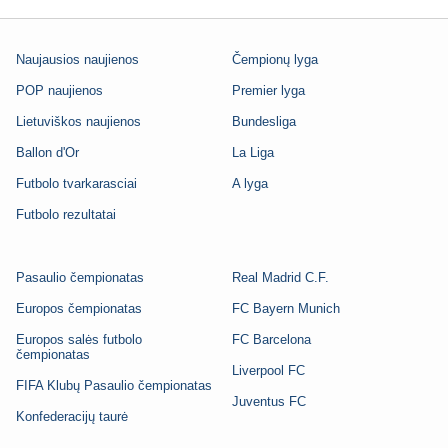
Naujausios naujienos
Čempionų lyga
POP naujienos
Premier lyga
Lietuviškos naujienos
Bundesliga
Ballon d'Or
La Liga
Futbolo tvarkarasciai
A lyga
Futbolo rezultatai
Pasaulio čempionatas
Real Madrid C.F.
Europos čempionatas
FC Bayern Munich
Europos salės futbolo
FC Barcelona
čempionatas
Liverpool FC
FIFA Klubų Pasaulio čempionatas
Juventus FC
Konfederacijų taurė