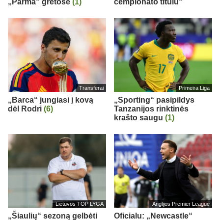
„Parma“ gretose
(1)
čempionato titulu“
Transferai
Primeira Liga
„Barca“ jungiasi į kovą
„Sporting“ pasipildys
dėl Rodri
(6)
Tanzanijos rinktinės
krašto saugu
(1)
Lietuvos TOP LYGA
Anglijos Premier League
„Šiaulių“ sezoną gelbėti
Oficialu: „Newcastle“