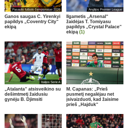
Pasaulio futbolo čempionatas 2026
Anglijos Premier League
Ganos saugas C. Yirenkyi
Ilgametis „Arsenal“
papildys „Coventry City“
žaidėjas T. Tomiyasu
ekipą
papildys „Crystal Palace“
ekipą
(1)
Italijos Serie A
„Atalanta“ atsisveikino su
M. Capanas: „Prieš
dešimtmetį žaidusiu
pusmetį negalėjau net
gynėju B. Djimsiti
įsivaizduoti, kad žaisime
prieš „Hajduk“