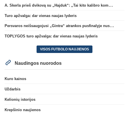
A. Skerla prieš dvikovą su „Hajduk“: „Tai kito kalibro komanda“
Turo apžvalga: dar vienas naujas lyderis
Persvaros neišsaugojusi „Gintra“ atrankos pusfinalyje nusileido Škotijos čempionėms
TOPLYGOS turo apžvalga: dar vienas naujas lyderis
VISOS FUTBOLO NAUJIENOS
Naudingos nuorodos
Kuro kainos
Uždarbis
Kelionių istorijos
Krepšinio naujienos