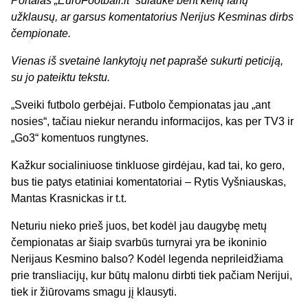
Portalas „EuroFootball.lt“ sulaukė bent kelių fanų
užklausų, ar garsus komentatorius Nerijus Kesminas dirbs
čempionate.
Vienas iš svetainė lankytojų net paprašė sukurti peticiją,
su jo pateiktu tekstu.
„Sveiki futbolo gerbėjai. Futbolo čempionatas jau „ant
nosies“, tačiau niekur nerandu informacijos, kas per TV3 ir
„Go3“ komentuos rungtynes.
Kažkur socialiniuose tinkluose girdėjau, kad tai, ko gero,
bus tie patys etatiniai komentatoriai – Rytis Vyšniauskas,
Mantas Krasnickas ir t.t.
Neturiu nieko prieš juos, bet kodėl jau daugybę metų
čempionatas ar šiaip svarbūs turnyrai yra be ikoninio
Nerijaus Kesmino balso? Kodėl legenda neprileidžiama
prie transliacijų, kur būtų malonu dirbti tiek pačiam Nerijui,
tiek ir žiūrovams smagu jį klausyti.