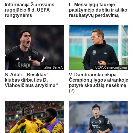
Informacija žiūrovams
L. Messi lygų taurėje
rugpjūčio 6 d. UEFA
pasižymėjo dubliu ir atliko
rungtynėms
rezultatyvų perdavimą
Italijos Serie A
UEFA Čempionų Lyga
S. Adali: „Besiktas“
V. Dambrausko ekipa
klubas dirba ties D.
Čempionų lygos atrankoje
Vlahovičiaus atvykimu“
patyrė skaudžią nesėkmę
(2)