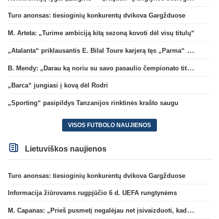
Turo anonsas: tiesioginių konkurentų dvikova Gargžduose
M. Arteta: „Turime ambiciją kitą sezoną kovoti dėl visų titulų“
„Atalanta“ priklausantis E. Bilal Toure karjerą tęs „Parma“ gretose
B. Mendy: „Darau ką noriu su savo pasaulio čempionato titulu“
„Barca“ jungiasi į kovą dėl Rodri
„Sporting“ pasipildys Tanzanijos rinktinės krašto saugu
VISOS FUTBOLO NAUJIENOS
Lietuviškos naujienos
Turo anonsas: tiesioginių konkurentų dvikova Gargžduose
Informacija žiūrovams rugpjūčio 6 d. UEFA rungtynėms
M. Capanas: „Prieš pusmetį negalėjau net įsivaizduoti, kad žaisime prieš „Hajduk“