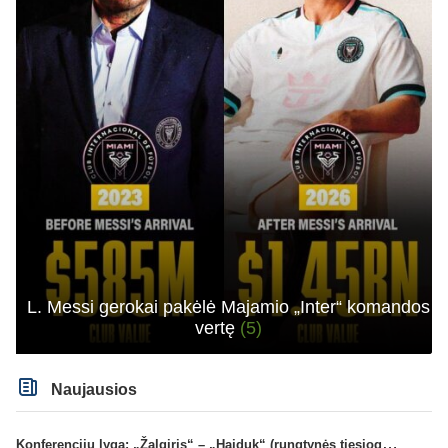
L. Messi gerokai pakėlė Majamio „Inter“ komandos
vertę
(5)
Naujausios
Konferencijų lyga: „Žalgiris“ – „Hajduk“ (rungtynės tiesiogiai)