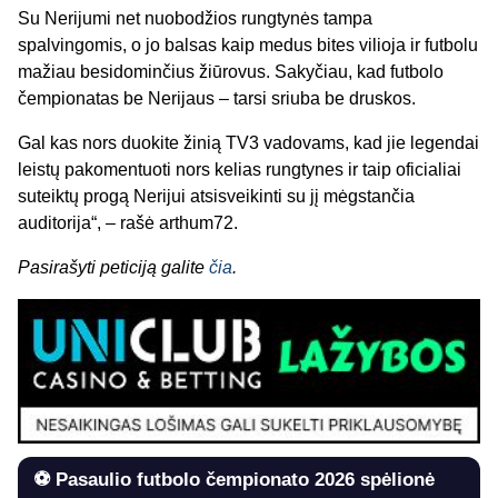
Su Nerijumi net nuobodžios rungtynės tampa
spalvingomis, o jo balsas kaip medus bites vilioja ir futbolu
mažiau besidominčius žiūrovus. Sakyčiau, kad futbolo
čempionatas be Nerijaus – tarsi sriuba be druskos.
Gal kas nors duokite žinią TV3 vadovams, kad jie legendai
leistų pakomentuoti nors kelias rungtynes ir taip oficialiai
suteiktų progą Nerijui atsisveikinti su jį mėgstančia
auditorija“, – rašė arthum72.
Pasirašyti peticiją galite
čia
.
⚽ Pasaulio futbolo čempionato 2026 spėlionė