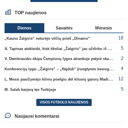
TOP naujienos
Dienos
Savaitės
Mėnesio
18
„Kauno Žalgiris“ neturėjo vilčių prieš „Dinamo“
5
A. Tapinas atskleidė, kiek tiksliai „Žalgiris“ jau uždirbo iš UEFA premijų
2
V. Dambrausko ekipa Čempionų lygos atrankoje patyrė skaudžią nesėkmę
4
Konferencijų lyga: „Žalgiris“ – „Hajduk“ (rungtynės tiesiogiai)
12
L. Messi pasižymėjo kilniu poelgiu dėl kilusių gaisrų Madride
5
M. Salah karjerą tęs Turkijoje
VISOS FUTBOLO NAUJIENOS
Naujausi komentarai