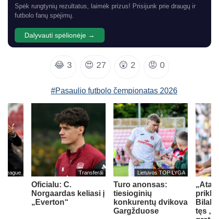
Spėk rungtynių rezultatus, laimėk prizus! Prisijunk prie draugų ir
futbolo fanų spėjimų.
Dalyvauti spėlionėje →
😂
3
😍
27
😲
2
😡
0
#Pasaulio futbolo čempionatas 2026
er League
Transferai
Lietuvos TOP LYGA
Oficialu: C.
Turo anonsas:
„Atala
Norgaardas keliasi į
tiesioginių
prikla
„Everton“
konkurentų dvikova
Bilal 
Gargžduose
tęs „