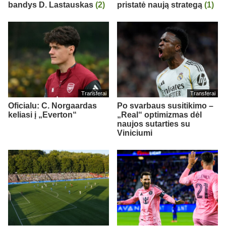
bandys D. Lastauskas
(2)
pristatė naują strategą
(1)
Transferai
Transferai
Oficialu: C. Norgaardas
Po svarbaus susitikimo –
keliasi į „Everton“
„Real“ optimizmas dėl
naujos sutarties su
Viniciumi