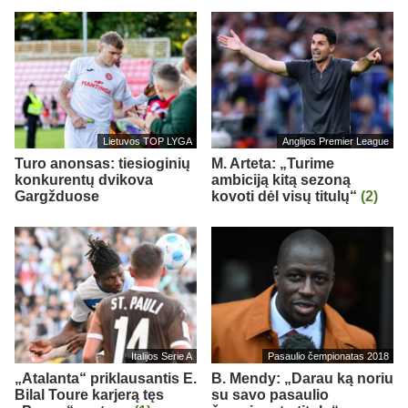
Lietuvos TOP LYGA
Anglijos Premier League
Turo anonsas: tiesioginių
M. Arteta: „Turime
konkurentų dvikova
ambiciją kitą sezoną
Gargžduose
kovoti dėl visų titulų“
(2)
Italijos Serie A
Pasaulio čempionatas 2018
„Atalanta“ priklausantis E.
B. Mendy: „Darau ką noriu
Bilal Toure karjerą tęs
su savo pasaulio