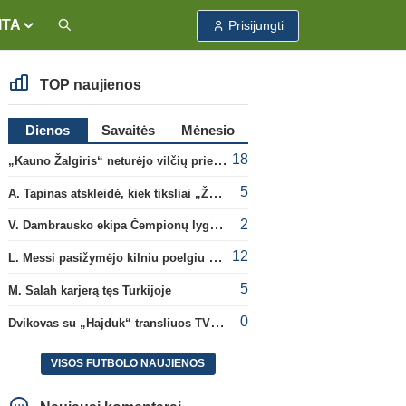
ITA
Prisijungti
TOP naujienos
Dienos
Savaitės
Mėnesio
18
„Kauno Žalgiris“ neturėjo vilčių prieš „Dinamo“
5
A. Tapinas atskleidė, kiek tiksliai „Žalgiris“ jau uždirbo iš UEFA premijų
2
V. Dambrausko ekipa Čempionų lygos atrankoje patyrė skaudžią nesėkmę
12
L. Messi pasižymėjo kilniu poelgiu dėl kilusių gaisrų Madride
5
M. Salah karjerą tęs Turkijoje
0
Dvikovas su „Hajduk“ transliuos TV3, paskutinėje transliacijoje – nauji rekordai
VISOS FUTBOLO NAUJIENOS