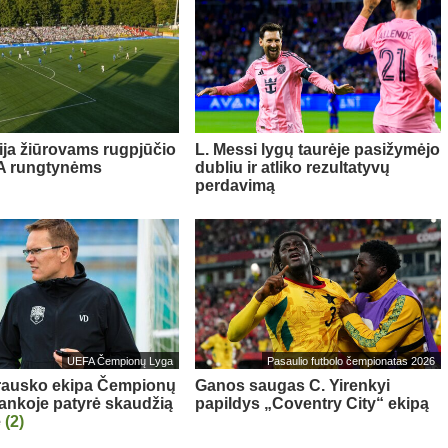
ija žiūrovams rugpjūčio
L. Messi lygų taurėje pasižymėjo
FA rungtynėms
dubliu ir atliko rezultatyvų
perdavimą
UEFA Čempionų Lyga
Pasaulio futbolo čempionatas 2026
rausko ekipa Čempionų
Ganos saugas C. Yirenkyi
rankoje patyrė skaudžią
papildys „Coventry City“ ekipą
ę
(2)