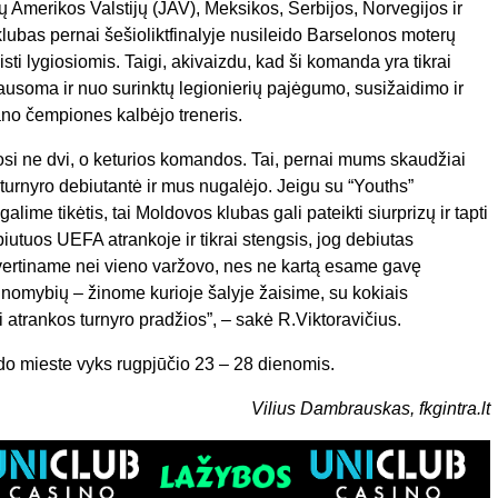
ų Amerikos Valstijų (JAV), Meksikos, Serbijos, Norvegijos ir
 klubas pernai šešioliktfinalyje nusileido Barselonos moterų
i lygiosiomis. Taigi, akivaizdu, kad ši komanda yra tikrai
iklausoma ir nuo surinktų legionierių pajėgumo, susižaidimo ir
ano čempiones kalbėjo treneris.
osi ne dvi, o keturios komandos. Tai, pernai mums skaudžiai
 turnyro debiutantė ir mus nugalėjo. Jeigu su “Youths”
ime tikėtis, tai Moldovos klubas gali pateikti siurprizų ir tapti
biutuos UEFA atrankoje ir tikrai stengsis, jog debiutas
vertiname nei vieno varžovo, nes ne kartą esame gavę
nomybių – žinome kurioje šalyje žaisime, su kokiais
kti atrankos turnyro pradžios”, – sakė R.Viktoravičius.
do mieste vyks rugpjūčio 23 – 28 dienomis.
Vilius Dambrauskas, fkgintra.lt