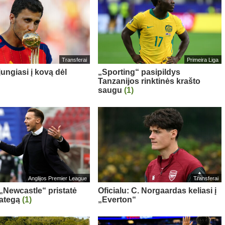
Transferai
Primeira Liga
ungiasi į kovą dėl
„Sporting“ pasipildys
Tanzanijos rinktinės krašto
saugu
(1)
Anglijos Premier League
Transferai
 „Newcastle“ pristatė
Oficialu: C. Norgaardas keliasi į
rategą
(1)
„Everton“