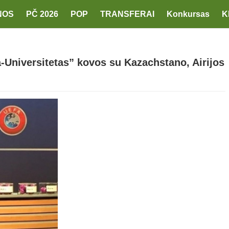
NOS
PČ 2026
POP
TRANSFERAI
Konkursas
K
-Universitetas” kovos su Kazachstano, Airijos