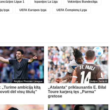
ancūzijos Ligue 1
Ispanijos La Liga
Vokietijos Bundesliga
jų lyga
UEFA Europos lyga
UEFA Čempionų Lyga
Anglijos Premier League
Italijos Serie A
: „Turime ambiciją kitą
„Atalanta“ priklausantis E. Bilal
voti dėl visų titulų“
Toure karjerą tęs „Parma“
gretose