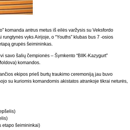
to” komanda antrus metus iš eilės varžysis su Veksfordo
ai rungtynės vyks Airijoje, o “Youths” klubas bus 7 -osios
etapą grupės šeimininkas.
r dvi savo šalių čempionės – Šymkento “BIIK-Kazygurt”
(Moldova) komandos.
čios ekipos prieš burtų traukimo ceremoniją jau buvo
inojo su kuriomis komandomis akistatos atrankoje tikrai neturės,
epšelis)
lis)
os etapo šeimininkai)