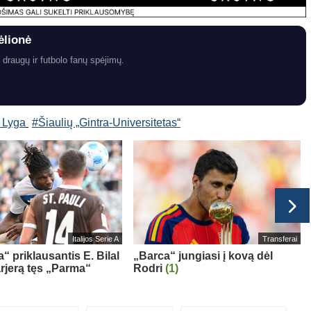
ėlionė
 draugų ir futbolo fanų spėjimų.
 Lyga
#Šiaulių „Gintra-Universitetas“
Italijos Serie A
Transferai
“ priklausantis E. Bilal
„Barca“ jungiasi į kovą dėl
rjerą tęs „Parma“
Rodri
(1)