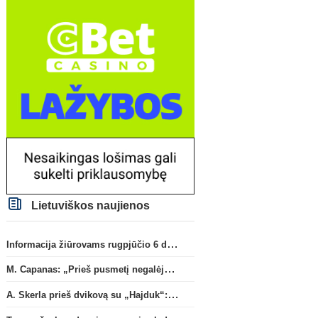
Lietuviškos naujienos
Informacija žiūrovams rugpjūčio 6 d. UEFA rungtynėms
Primeira Liga
Lietuvos 
„Sporting“ pasipildys
„Šiaulių“ sezoną gelbėti
M. Capanas: „Prieš pusmetį negalėjau net įsivaizduoti, kad žaisime prieš „Hajduk“
Tanzanijos rinktinės krašto
bandys D. Lastauskas
(2
saugu
(1)
A. Skerla prieš dvikovą su „Hajduk“: „Tai kito kalibro komanda“