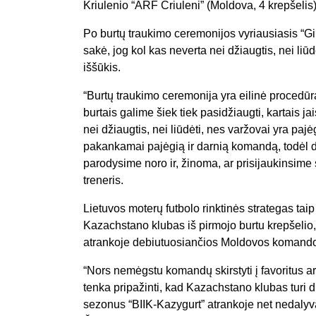
Kriulenio “ARF Criuleni” (Moldova, 4 krepšelis)
Po burtų traukimo ceremonijos vyriausiasis “G
sakė, jog kol kas neverta nei džiaugtis, nei liū
iššūkis.
“Burtų traukimo ceremonija yra eilinė procedūra
burtais galime šiek tiek pasidžiaugti, kartais jai
nei džiaugtis, nei liūdėti, nes varžovai yra p
pakankamai pajėgią ir darnią komandą, todėl d
parodysime noro ir, žinoma, ar prisijaukinsime
treneris.
Lietuvos moterų futbolo rinktinės strategas taip
Kazachstano klubas iš pirmojo burtu krepšelio
atrankoje debiutuosiančios Moldovos komand
“Nors nemėgstu komandų skirstyti į favoritus ar
tenka pripažinti, kad Kazachstano klubas turi d
sezonus “BIIK-Kazygurt” atrankoje net nedalyv