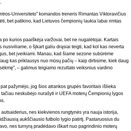
.
intros-Universiteto” komandos treneris Rimantas Viktoravičius
dėti, bet patikino, kad Lietuvos čempionių laukia labai rimtas
 po kurios paaiškėja varžovai, bet ne nugalėtojai. Kartais
s nusiviliame, o šįkart galiu drąsiai teigti, kad kol kas neverta
ajėgus, bet įveikiami. Manau, kad šiame sezone subūrėme
aug kas priklausys nuo mūsų pačių – kaip dirbsime, kiek daug
 sėkmę”, – galimus teigiamo rezultato veiksnius vardino
 pat pažymėjo, jog šios atrankos grupės favoritais išlieka
, tačiau neskubėjo nurašyti ir UEFA moterų Čempionių lygos
os.
 autsaiderius, nes kiekvienos rungtynės yra nauja istorija,
idžiausią aukščiausio futbolo lygio patirtį. Pastaruosius du
avo, nes turnyrą pradėdavo iškart nuo pagrindinio moterų