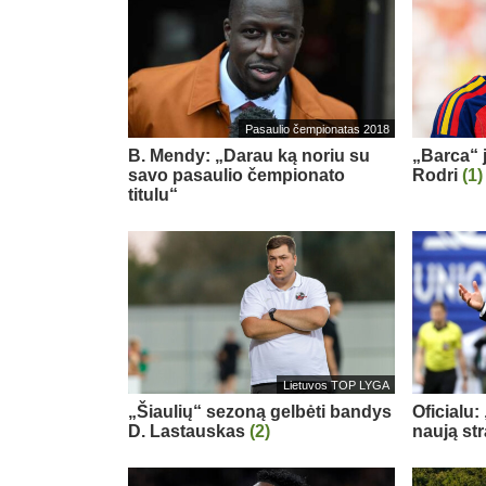
Pasaulio čempionatas 2018
B. Mendy: „Darau ką noriu su
„Barca“ j
savo pasaulio čempionato
Rodri
(1)
titulu“
Lietuvos TOP LYGA
„Šiaulių“ sezoną gelbėti bandys
Oficialu:
D. Lastauskas
(2)
naują st