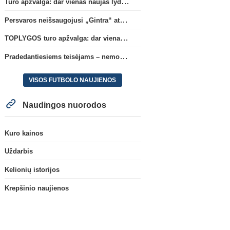
Turo apžvalga: dar vienas naujas lyderis
Persvaros neišsaugojusi „Gintra“ atrankos pusfinalyje nusileido Škotijos čempionėms
TOPLYGOS turo apžvalga: dar vienas naujas lyderis
Pradedantiesiems teisėjams – nemokamas seminaras Vilniuje šį penktadienį
VISOS FUTBOLO NAUJIENOS
Naudingos nuorodos
Kuro kainos
Uždarbis
Kelionių istorijos
Krepšinio naujienos