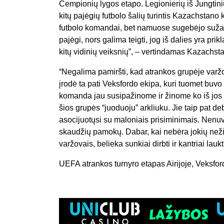
Čempionių lygos etapo. Legionierių iš Jungtini
kitų pajėgių futbolo šalių turintis Kazachstano
futbolo komandai, bet namuose sugebėjo sužaist
pajėgi, nors galima teigti, jog iš dalies yra pr
kitų vidinių veiksnių”, – vertindamas Kazachst
“Negalima pamiršti, kad atrankos grupėje varž
įrodė ta pati Veksfordo ekipa, kuri tuomet buvo
komanda jau susipažinome ir žinome ko iš jos gal
šios grupės “juoduoju” arkliuku. Jie taip pat de
asocijuotųsi su maloniais prisiminimais. Nenu
skaudžių pamokų. Dabar, kai nebėra jokių neži
varžovais, belieka sunkiai dirbti ir kantriai lau
UEFA atrankos turnyro etapas Airijoje, Veksfor