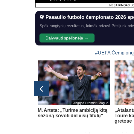
⚽ Pasaulio futbolo čempionato 2026 sp
Spėk rungtynių rezultatus, laimėk prizus! Prisijunk prie
Dalyvauti spėlionėje →
#UEFA Čempionų
Anglijos Premier League
ovams
M. Arteta: „Turime ambiciją kitą
„Atalanta
EFA
sezoną kovoti dėl visų titulų“
Toure ka
gretose