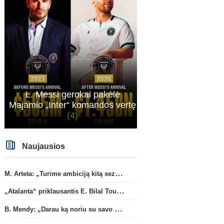
L. Messi gerokai pakėlė
Majamio „Inter“ komandos vertę
(4)
Naujausios
M. Arteta: „Turime ambiciją kitą sezoną kovoti dėl visų titulų“
„Atalanta“ priklausantis E. Bilal Toure karjerą tęs „Parma“ gretose
B. Mendy: „Darau ką noriu su savo pasaulio čempionato titulu“