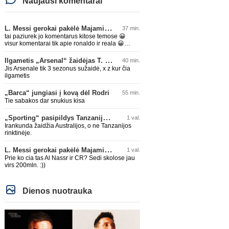
Naujausi komentarai
L. Messi gerokai pakėlė Majamio „Inter“ komandos vertę
37 min.
tai paziurek jo komentarus kitose temose 😀
visur komentarai tik apie ronaldo ir reala 😀
nesvarbu jam i tema ar ne, sugebes ikist vis tiek
kazka
Ilgametis „Arsenal“ žaidėjas T. Tomiyasu papildys „Crystal Palace“ ekipą
40 min.
Jis Arsenale tik 3 sezonus sužaidė, x z kur čia
ilgametis
„Barca“ jungiasi į kovą dėl Rodri
55 min.
Tie sabakos dar snukius kisa
„Sporting“ pasipildys Tanzanijos rinktinės krašto saugu
1 val.
Irankunda žaidžia Australijos, o ne Tanzanijos
rinktinėje.
L. Messi gerokai pakėlė Majamio „Inter“ komandos vertę
1 val.
Prie ko cia tas Al Nassr ir CR? Sedi skolose jau
virs 200mln. :))
Dienos nuotrauka