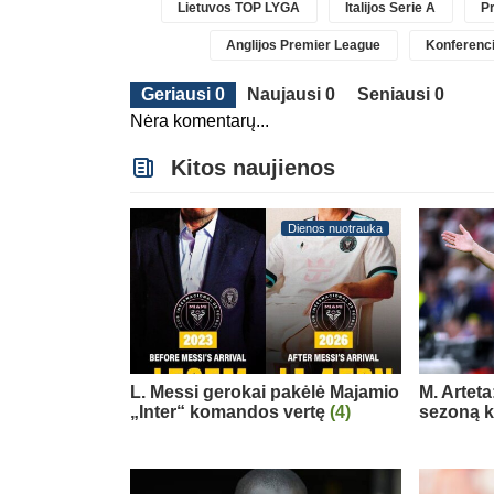
Lietuvos TOP LYGA
Italijos Serie A
Pr
Anglijos Premier League
Konferenci
Geriausi 0
Naujausi 0
Seniausi 0
Nėra komentarų...
Kitos naujienos
Dienos nuotrauka
L. Messi gerokai pakėlė Majamio
M. Arteta
„Inter“ komandos vertę
(4)
sezoną ko