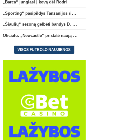
„Barca“ jungiasi į kovą dėl Rodri
„Sporting“ pasipildys Tanzanijos rinktinės krašto saugu
„Šiaulių“ sezoną gelbėti bandys D. Lastauskas
Oficialu: „Newcastle“ pristatė naują strategą
VISOS FUTBOLO NAUJIENOS