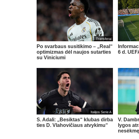
Transferai
Po svarbaus susitikimo – „Real“
Informac
optimizmas dėl naujos sutarties
6 d. UE
su Viniciumi
Italijos Serie A
S. Adali: „Besiktas“ klubas dirba
V. Damb
ties D. Vlahovičiaus atvykimu“
lygos at
nesėkm