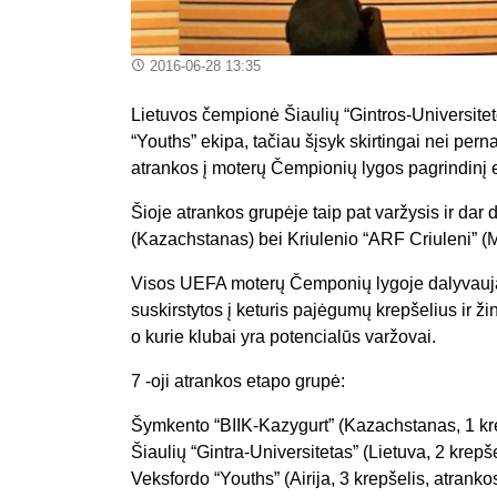
2016-06-28 13:35
Lietuvos čempionė Šiaulių “Gintros-Universite
“Youths” ekipa, tačiau šįsyk skirtingai nei pern
atrankos į moterų Čempionių lygos pagrindinį 
Šioje atrankos grupėje taip pat varžysis ir da
(Kazachstanas) bei Kriulenio “ARF Criuleni” 
Visos UEFA moterų Čemponių lygoje dalyvaujan
suskirstytos į keturis pajėgumų krepšelius ir ž
o kurie klubai yra potencialūs varžovai.
7 -oji atrankos etapo grupė:
Šymkento “BIIK-Kazygurt” (Kazachstanas, 1 kr
Šiaulių “Gintra-Universitetas” (Lietuva, 2 krepše
Veksfordo “Youths” (Airija, 3 krepšelis, atrank