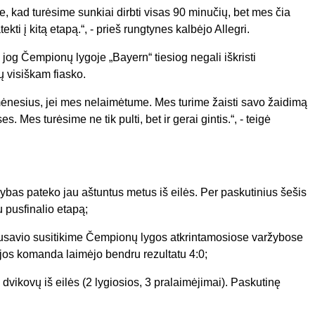
 kad turėsime sunkiai dirbti visas 90 minučių, bet mes čia
ti į kitą etapą.“, - prieš rungtynes kalbėjo Allegri.
jog Čempionų lygoje „Bayern“ tiesiog negali iškristi
ų visiškam fiasko.
 mėnesius, jei mes nelaimėtume. Mes turime žaisti savo žaidimą
s. Mes turėsime ne tik pulti, bet ir gerai gintis.“, - teigė
bas pateko jau aštuntus metus iš eilės. Per paskutinius šešis
 pusfinalio etapą;
arpusavio susitikime Čempionų lygos atkrintamosiose varžybose
ijos komanda laimėjo bendru rezultatu 4:0;
dvikovų iš eilės (2 lygiosios, 3 pralaimėjimai). Paskutinę