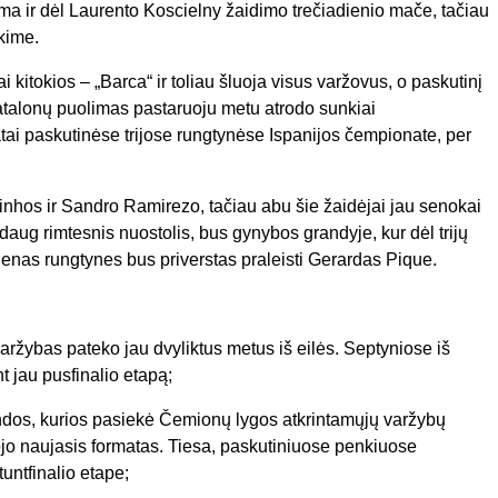
 ir dėl Laurento Koscielny žaidimo trečiadienio mače, tačiau
ikime.
 kitokios – „Barca“ ir toliau šluoja visus varžovus, o paskutinį
Katalonų puolimas pastaruoju metu atrodo sunkiai
tatai paskutinėse trijose rungtynėse Ispanijos čempionate, per
finhos ir Sandro Ramirezo, tačiau abu šie žaidėjai jau senokai
 daug rimtesnis nuostolis, bus gynybos grandyje, kur dėl trijų
enas rungtynes bus priverstas praleisti Gerardas Pique.
ržybas pateko jau dvyliktus metus iš eilės. Septyniose iš
 jau pusfinalio etapą;
andos, kurios pasiekė Čemionų lygos atkrintamųjų varžybų
jo naujasis formatas. Tiesa, paskutiniuose penkiuose
untfinalio etape;