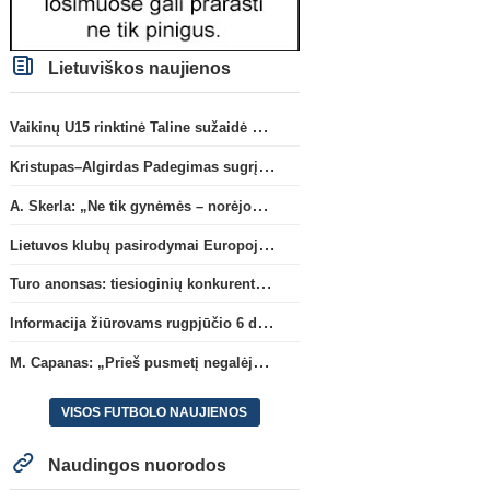
Lietuviškos naujienos
Vaikinų U15 rinktinė Taline sužaidė pirmąsias kontrolines rungtynes
Kristupas–Algirdas Padegimas sugrįžta į FC „Hegelmann” B sudėtį
A. Skerla: „Ne tik gynėmės – norėjome atakuoti“
Lietuvos klubų pasirodymai Europoje: patirti pralaimėjimai Kroatijos atstovams
Turo anonsas: tiesioginių konkurentų dvikova Gargžduose
Informacija žiūrovams rugpjūčio 6 d. UEFA rungtynėms
M. Capanas: „Prieš pusmetį negalėjau net įsivaizduoti, kad žaisime prieš „Hajduk“
VISOS FUTBOLO NAUJIENOS
Naudingos nuorodos