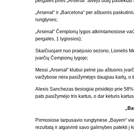
pergalės prieš „Arsenal“ atveju būtų pasiekta
„Arsenal“ ir „Barcelona“ per aštuonis paskutini
rungtynes;
„Arsenal“ Čempionų lygos atkrintamosiose varžy
pergalės, 1 lygiosios);
Skaičiuojant nuo praėjusio sezono, Lionelis M
įvarčių Čempionų lygoje;
Messi „Arsenal“ klubui pelnė jau aštuonis įva
varžybose nėra pasižymėjęs daugiau kartų, o tiek
Alexis Sanchezas tiesiogiai prisidėjo prie 58%
pats pasižymėjo tris kartus, o dar keturis kartus
„Bay
Pirmosiose tarpusavio rungtynėse „Bayern“ vie
rezultatą ir atgaivinti savo galimybes patekti į k