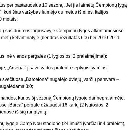
tus per pastaruosius 10 sezonų. Jei jie laimėtų Čempionų lygą
, kuri šias varžybas laimėjo du metus iš eilės. Italijos
0 metais;
andų susidūrimus tarpusavyje Čempionų lygos atkrintamosiose
metų ketvirtfinalyje (bendras rezultatas 6:3) bei 2010-2011
i nė vienos pergalės (1 lygiosios, 2 pralaimėjimai);
e, „Arsenal“ į savo vartus praleido septynis įvarčius;
svečiuose „Barcelona“ nugalėjo dviejų įvarčių persvara –
 nugalėdama 3:0;
komandos, kurios šį sezoną Čempionų lygoje dar nepralaimėjo.
ose „Barca“ pergale džiaugėsi 16 kartų (2 lygiosios, 2
ienose iš šių rungtynių;
lygoje Camp Nou stadione (24 įmušti įvarčiai ir 4 praleisti),