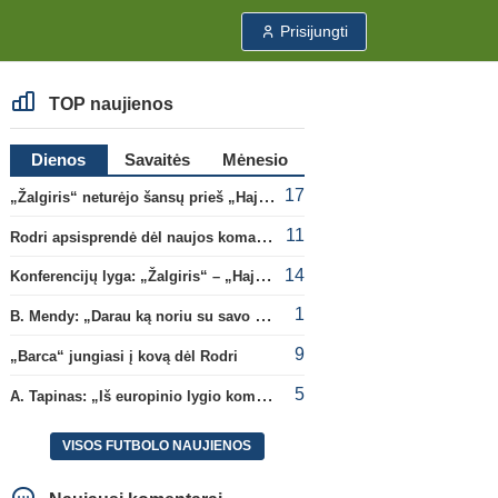
Prisijungti
TOP naujienos
Dienos
Savaitės
Mėnesio
17
„Žalgiris“ neturėjo šansų prieš „Hajduk“
11
Rodri apsisprendė dėl naujos komandos
14
Konferencijų lyga: „Žalgiris“ – „Hajduk“ (rungtynės tiesiogiai)
1
B. Mendy: „Darau ką noriu su savo pasaulio čempionato titulu“
9
„Barca“ jungiasi į kovą dėl Rodri
5
A. Tapinas: „Iš europinio lygio komandos gavom gerų pamokų“
VISOS FUTBOLO NAUJIENOS