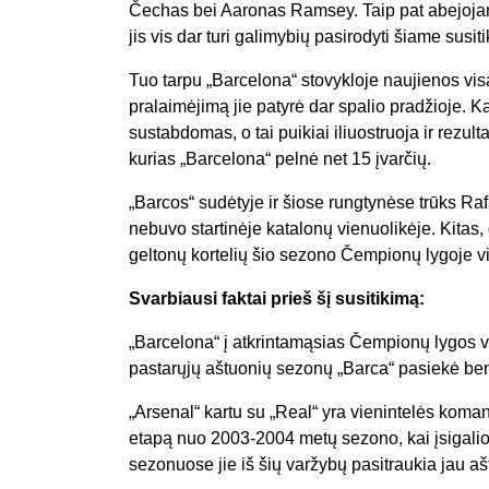
Čechas bei Aaronas Ramsey. Taip pat abejojama
jis vis dar turi galimybių pasirodyti šiame susit
Tuo tarpu „Barcelona“ stovykloje naujienos visai
pralaimėjimą jie patyrė dar spalio pradžioje. 
sustabdomas, o tai puikiai iliuostruoja ir rezul
kurias „Barcelona“ pelnė net 15 įvarčių.
„Barcos“ sudėtyje ir šiose rungtynėse trūks Ra
nebuvo startinėje katalonų vienuolikėje. Kitas,
geltonų kortelių šio sezono Čempionų lygoje vi
Svarbiausi faktai prieš šį susitikimą:
„Barcelona“ į atkrintamąsias Čempionų lygos va
pastarųjų aštuonių sezonų „Barca“ pasiekė bent
„Arsenal“ kartu su „Real“ yra vienintelės kom
etapą nuo 2003-2004 metų sezono, kai įsigalio
sezonuose jie iš šių varžybų pasitraukia jau ašt