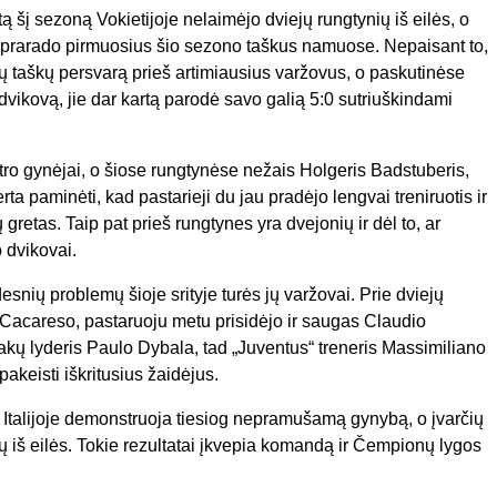
ą šį sezoną Vokietijoje nelaimėjo dviejų rungtynių iš eilės, o
e prarado pirmuosius šio sezono taškus namuose. Nepaisant to,
ių taškų persvarą prieš artimiausius varžovus, o paskutinėse
ikovą, jie dar kartą parodė savo galią 5:0 sutriuškindami
tro gynėjai, o šiose rungtynėse nežais Holgeris Badstuberis,
a paminėti, kad pastarieji du jau pradėjo lengvai treniruotis ir
 gretas. Taip pat prieš rungtynes yra dvejonių ir dėl to, ar
 dvikovai.
snių problemų šioje srityje turės jų varžovai. Prie dviejų
o Cacareso, pastaruoju metu prisidėjo ir saugas Claudio
akų lyderis Paulo Dybala, tad „Juventus“ treneris Massimiliano
akeisti iškritusius žaidėjus.
 Italijoje demonstruoja tiesiog nepramušamą gynybą, o įvarčių
ių iš eilės. Tokie rezultatai įkvepia komandą ir Čempionų lygos