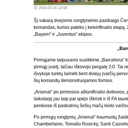
2016-03-16 14:08
Šį vakarą dvejomis rungtynėmis pasibaigs Čem
komandas, kurios pateko į ketvirtfinalio etapą.
„Bayern“ ir „Juventus“ ekipos.
„Bar
Pirmąjame tarpusavio susitikime „Barcelona“ t
pirmąjį įvartį, tačiau iškovojo pergalę 2:0. Tai 
išvykoje turėtų laimėti bent dviejų įvarčių persv
šių komandų demonstruojamos formos.
„Arsenal“ po pirmosios aštuntfinalio dvikovos, p
laikotarpį jau taip pat spėjo iškristi ir iš FA t
penkiose iš paskutinių šešių mačų leido varžov
Po pirmųjų rungtynių „Arsenal“ traumuotų žaid
Chamberlaino, Tomašo Rosicky, Santi Cazorlos,