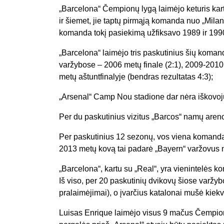
„Barcelona“ Čempionų lygą laimėjo keturis kar
ir šiemet, jie taptų pirmąją komanda nuo „Milan“
komanda tokį pasiekimą užfiksavo 1989 ir 199
„Barcelona“ laimėjo tris paskutinius šių kom
varžybose – 2006 metų finale (2:1), 2009-2010 
metų aštuntfinalyje (bendras rezultatas 4:3);
„Arsenal“ Camp Nou stadione dar nėra iškovojus
Per du paskutinius vizitus „Barcos“ namų arenoj
Per paskutinius 12 sezonų, vos viena komanda 
2013 metų kovą tai padarė „Bayern“ varžovus
„Barcelona“, kartu su „Real“, yra vienintelės 
Iš viso, per 20 paskutinių dvikovų šiose varžyb
pralaimėjimai), o įvarčius katalonai mušė kiekv
Luisas Enrique laimėjo visus 9 mačus Čempionų 