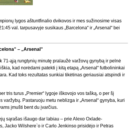
pionų lygos aštuntfinalio dvikovos ir mes sužinosime visas
 21:45 val. tarpusavyje susikaus „Barcelona“ ir „Arsenal“ bei
celona“ – „Arsenal“
ik 71-ąją rungtynių minutę pralaužė varžovų gynybą ir pelnė
reiškia, kad norėdami patekti į kitą etapą „Arsenal“ futbolininkai
ara. Kad toks rezultatas sunkiai tikėtinas geriausiai atspindi ir
er tris turus „Premier“ lygoje iškovojo vos tašką, o per šį
aurės varžybų. Pastaruoju metu neblizga ir „Arsenal“ gynyba, kuri
ams įmušti bent du įvarčius.
ėjų sąrašas išaugo dar labiau – prie Alexo Oxlade-
 Jacko Wilshere`o ir Carlo Jenkinso prisidėjo ir Petras