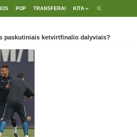
NOS
POP
TRANSFERAI
KITA
paskutiniais ketvirtfinalio dalyviais?