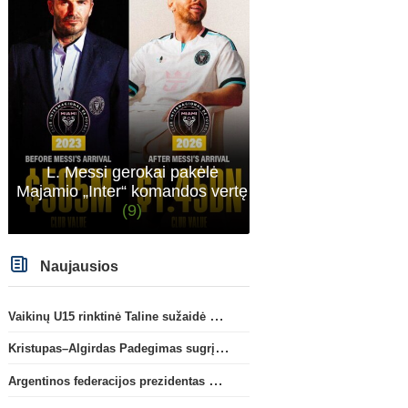
L. Messi gerokai pakėlė
Majamio „Inter“ komandos vertę
(9)
Naujausios
Vaikinų U15 rinktinė Taline sužaidė pirmąsias kontrolines rungtynes
Kristupas–Algirdas Padegimas sugrįžta į FC „Hegelmann” B sudėtį
Argentinos federacijos prezidentas C. Tapia negailėjo pagyrų G. Infantino