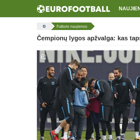
NAUJIE
Futbolo naujienos
Čempionų lygos apžvalga: kas taps 