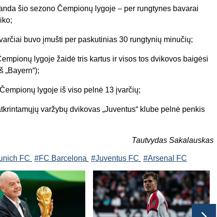
manda šio sezono Čempionų lygoje – per rungtynes bavarai
iko;
varčiai buvo įmušti per paskutinias 30 rungtynių minučių;
empionų lygoje žaidė tris kartus ir visos tos dvikovos baigėsi
š „Bayern“);
Čempionų lygoje iš viso pelnė 13 įvarčių;
tkrintamųjų varžybų dvikovas „Juventus“ klube pelnė penkis
Tautvydas Sakalauskas
unich FC
#FC Barcelona
#Juventus FC
#Arsenal FC