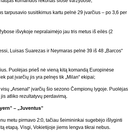
s naujas komandos rekortas šiose varžybose;
us tarpusavio susitikimus kartu pelnė 29 įvarčius – po 3,6 per
bose išvykoje nepralaimėjo jau tris metus iš eilės (2
essi, Luisas Suarezas ir Neymaras pelnė 39 iš 48 „Barcos“
rčius. Puolėjas prieš nė vieną kitą komandą Europinėse
 pat įvarčių jis yra pelnęs tik „Milan“ ekipai;
 visų „Arsenal“ įvarčių šio sezono Čempionų lygoje. Puolėjas
 jis atliko rezultatyvų perdavimą.
ern“ – „Juventus“
nu metu pirmavo 2:0, tačiau šeimininkai sugebėjo išlyginti
itą etapą. Visgi, Vokietijoje jiems lengva tikrai nebus.