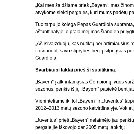
„Kai mes žaidžiame prieš „Bayern“, mes žinome,
atvykome siekti pergalės, kuri mums padėtų patek
Tuo tarpu jo kolega Pepas Guardiola supranta, 
aštuntfinalyje, o pralaimėjimas šiandien prilygt
„Aš įsivaizduoju, kas nutiktų per artimiausius
ir išnaudoti savo stiprybes bei jų silpnąsias puse
Guardiola.
Svarbiausi faktai prieš šį susitikimą:
„Bayern“ į atkrintamąsias Čempionų lygos varžy
sezonus, penkis iš jų „Bayern“ pasiekė bent jau
Vieninteliame iki tol „Bayern“ ir „Juventus“ t
2012–2013 metų sezono ketvirtfinalyje, Vokiet
„Juventus“ prieš „Bayern“ nelaimėjo jau penkių 
pergalę jie iškovojo dar 2005 metų lapkritį;