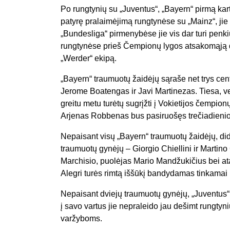
Po rungtynių su „Juventus“, „Bayern“ pirmą kart
patyrę pralaimėjimą rungtynėse su „Mainz“, ji
„Bundesliga“ pirmenybėse jie vis dar turi penk
rungtynėse prieš Čempionų lygos atsakomąją dv
„Werder“ ekipą.
„Bayern“ traumuotų žaidėjų sąraše net trys cen
Jerome Boatengas ir Javi Martinezas. Tiesa, vert
greitu metu turėtų sugrįžti į Vokietijos čempionų
Arjenas Robbenas bus pasiruošęs trečiadienio
Nepaisant visų „Bayern“ traumuotų žaidėjų, dide
traumuotų gynėjų – Giorgio Chiellini ir Martin
Marchisio, puolėjas Mario Mandžukičius bei at
Alegri turės rimtą iššūkį bandydamas tinkamai p
Nepaisant dviejų traumuotų gynėjų, „Juventus“
į savo vartus jie nepraleido jau dešimt rungtyn
varžyboms.