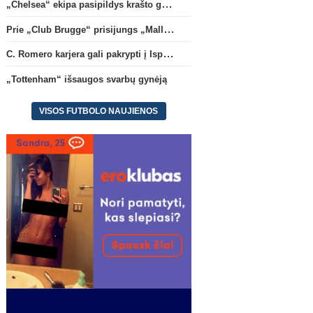
„Chelsea“ ekipa pasipildys krašto gynėju P. Chavarria
Prie „Club Brugge“ prisijungs „Mallorca“ klube atsiskleidęs J. Virgili
C. Romero karjera gali pakrypti į Ispaniją
„Tottenham“ išsaugos svarbų gynėją
VISOS FUTBOLO NAUJIENOS