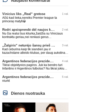
Naujausi komentarai
Vinicius liks „Real“ gretose
1 val.
Ačiū kad lieka,nereiks Premier league ta
princesę matyti😀
Rodri apsisprendė dėl naujos komandos
2 val.
Nu čia realui bus kliurka,žaidžia su Viniciaus
kontraktu geriau,nei renkasi gerus
žaidėjus...kolkas ne vienas nebuvo geras
„Žalgiris“ neturėjo šansų prieš „Hajduk“
3 val.
Kad ceburina kaip tik siandien jau ir
kazachstane atleido klubas, per daug aukstinat
ji.
Argentinos federacijos prezidentas C. Tapia negailėjo pagyrų G. Infantino
4 val.
Tikrai objektyvios pagiros. Juk ka bendro turi
Infantino ir Argentinos futbolas? Nu tikrai jokiu
bendru reikaliuku :)))
Argentinos federacijos prezidentas C. Tapia negailėjo pagyrų G. Infantino
5 val.
niurkt
Dienos nuotrauka