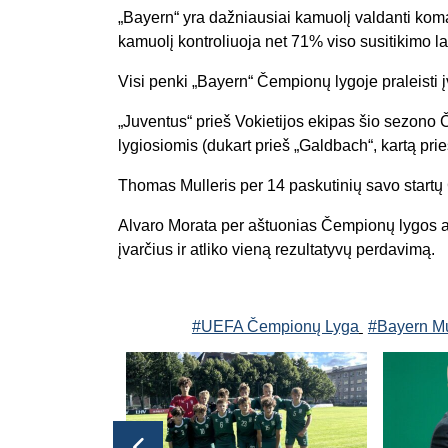
„Bayern“ yra dažniausiai kamuolį valdanti ko
kamuolį kontroliuoja net 71% viso susitikimo la
Visi penki „Bayern“ Čempionų lygoje praleisti į
„Juventus“ prieš Vokietijos ekipas šio sezono Č
lygiosiomis (dukart prieš „Galdbach“, kartą prie
Thomas Mulleris per 14 paskutinių savo startų 
Alvaro Morata per aštuonias Čempionų lygos a
įvarčius ir atliko vieną rezultatyvų perdavimą.
#UEFA Čempionų Lyga
#Bayern M