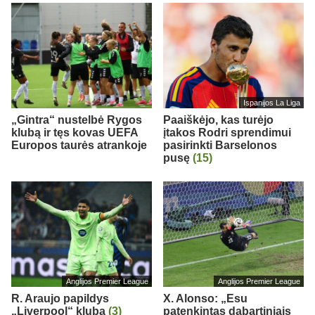
Ispanijos La Liga
„Gintra“ nustelbė Rygos
Paaiškėjo, kas turėjo
klubą ir tęs kovas UEFA
įtakos Rodri sprendimui
Europos taurės atrankoje
pasirinkti Barselonos
pusę
(15)
Anglijos Premier League
Anglijos Premier League
R. Araujo papildys
X. Alonso: „Esu
„Liverpool“ klubą
(3)
patenkintas dabartiniais