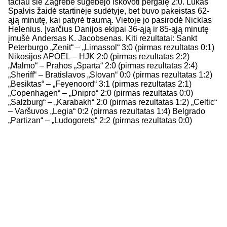
tačiau šie Zagrebe sugebėjo iškovoti pergalę 2:0. Lukas
Spalvis žaidė startinėje sudėtyje, bet buvo pakeistas 62-
ąją minutę, kai patyrė traumą. Vietoje jo pasirodė Nicklas
Helenius. Įvarčius Danijos ekipai 36-ąją ir 85-ąją minutę
įmušė Andersas K. Jacobsenas. Kiti rezultatai: Sankt
Peterburgo „Zenit“ – „Limassol“ 3:0 (pirmas rezultatas 0:1)
Nikosijos APOEL – HJK 2:0 (pirmas rezultatas 2:2)
„Malmo“ – Prahos „Sparta“ 2:0 (pirmas rezultatas 2:4)
„Sheriff“ – Bratislavos „Slovan“ 0:0 (pirmas rezultatas 1:2)
„Besiktas“ – „Feyenoord“ 3:1 (pirmas rezultatas 2:1)
„Copenhagen“ – „Dnipro“ 2:0 (pirmas rezultatas 0:0) ​
„Salzburg“ – „Karabakh“ 2:0 (pirmas rezultatas 1:2) „Celtic“
– Varšuvos „Legia“ 0:2 (pirmas rezultatas 1:4) Belgrado
„Partizan“ – „Ludogorets“ 2:2 (pirmas rezultatas 0:0)