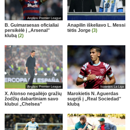
Anglijos Premier League
B. Guimaraesas oficialiai
Anapilin iškeliavo L. Messi
persikėlė į „Arsenal“
tėtis Jorge
(3)
klubą
(2)
Anglijos Premier League
Ispanijos La Liga
X. Alonso negailėjo gražių
Marokietis N. Aguerdas
žodžių dabartiniam savo
sugrįš į „Real Sociedad“
klubui „Chelsea“
klubą