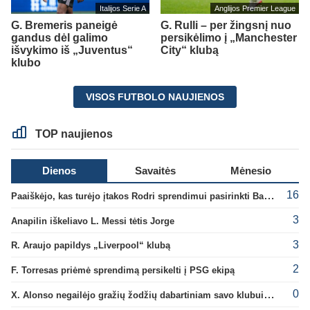
Italijos Serie A
Anglijos Premier League
G. Bremeris paneigė
G. Rulli – per žingsnį nuo
gandus dėl galimo
persikėlimo į „Manchester
išvykimo iš „Juventus“
City“ klubą
klubo
VISOS FUTBOLO NAUJIENOS
TOP naujienos
Dienos
Savaitės
Mėnesio
16
Paaiškėjo, kas turėjo įtakos Rodri sprendimui pasirinkti Barselonos pusę
3
Anapilin iškeliavo L. Messi tėtis Jorge
3
R. Araujo papildys „Liverpool“ klubą
2
F. Torresas priėmė sprendimą persikelti į PSG ekipą
0
X. Alonso negailėjo gražių žodžių dabartiniam savo klubui „Chelsea“