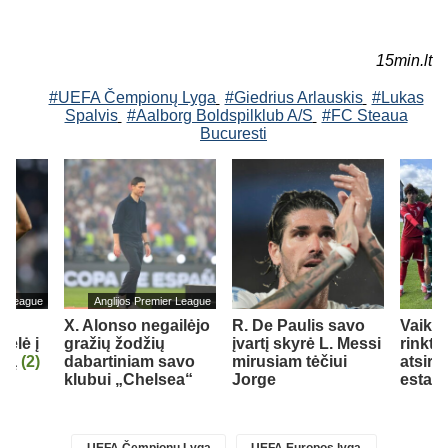
15min.lt
#UEFA Čempionų Lyga
#Giedrius Arlauskis
#Lukas
Spalvis
#Aalborg Boldspilklub A/S
#FC Steaua
Bucuresti
er League
Anglijos Premier League
as
X. Alonso negailėjo
R. De Paulis savo
Vaiki
kėlė į
gražių žodžių
įvartį skyrė L. Messi
rinkti
ubą
(2)
dabartiniam savo
mirusiam tėčiui
atsire
klubui „Chelsea“
Jorge
estam