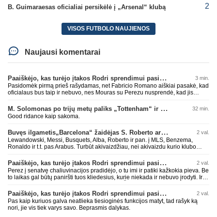
2
B. Guimaraesas oficialiai persikėlė į „Arsenal“ klubą
VISOS FUTBOLO NAUJIENOS
Naujausi komentarai
Paaiškėjo, kas turėjo įtakos Rodri sprendimui pasirinkti Barselonos pusę
3 min.
Pasidomėk pirmą prieš rašydamas, net Fabricio Romano aiškiai pasakė, kad
oficialaus bus taip ir nebuvo, nes Mouras su Perezu nusprendė, kad jis
nereikalingas. Niekur nebuvo skelbta. Dar plius gemini paprašiau, kad
surasti info ar buvo oficialus bid. Atsakymas: Ne, oficialaus raštiško
M. Solomonas po trijų metų paliks „Tottenham“ ir papildys „West Ham“ klubą
32 min.
pasiūlymo (official bid) Madrido „Real“ Mančesterio „City“ klubui už Rodri dar
Good ridance kaip sakoma.
nepateikė. ​Nors žiniasklaidoje (pvz., The Athletic, Diario AS) garsiai kalbama
apie „Real“ susidomėjimą ir pradėtus pradinius veiksmus bei derybinius
Buvęs ilgametis„Barcelona“ žaidėjas S. Roberto artėja link persikėlimo į MLS
2 val.
kontaktus su žaidėjo stovykla ar „City“ vadovais, oficialus formalus
pasiūlymas iki šiol nėra registruotas. ​Ispanijos gigantai tikrina situaciją ir
Lewandowski, Messi, Busquets, Alba, Roberto ir pan. į MLS, Benzema,
vertina galimybes, tačiau kol kas viskas vyksta tik žvalgybos ir neoficialių
Ronaldo ir t.t. pas Arabus. Turbūt akivaizdžiau, nei akivaizdu kurio klubo
derybų lygmenyje. Tai gal nebesidaryk sau gėdos ir kaip sakei "vyriškai
žaidėjų labiai myli pinigėlius, o ne žaidimą. Gal todėl ir tų laimėjimų
nuryk tiesą" ir patylėk, nes esi neteisus. Čiao!
paskutiniu me tu ne tiek daug.
Paaiškėjo, kas turėjo įtakos Rodri sprendimui pasirinkti Barselonos pusę
2 val.
Perez į senatvę chaliuvinacijos pradidėjo, o tu imi ir patiki kažkokia pieva. Be
to laikas gal būtų paniršti tuos kliedesius, kurie niekada ir nebuvo įrodyti. Ir
nepamiršti kaip pačius palaikė 90% teisėjų. Šiki į ant kitų, nors patys mėšle
esat. Kažkaip ne skaniai kvepia. RM todėl ir yra vienas nekenčiamiausių
Paaiškėjo, kas turėjo įtakos Rodri sprendimui pasirinkti Barselonos pusę
2 val.
daugumos fanų klubas, nes pastoviai verke ir verkia kažkokius kliedesius.
Pas kaip kuriuos galva neatlieka tiesioginės funkcijos matyt, tad rašyk ką
Remktis ne kažkokio Perezo kliedesiais, o faktais.
nori, jie vis tiek varys savo. Beprasmis dalykas.