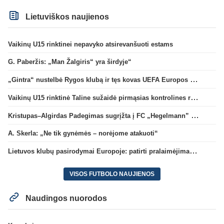
Lietuviškos naujienos
Vaikinų U15 rinktinei nepavyko atsirevanšuoti estams
G. Paberžis: „Man Žalgiris“ yra širdyje“
„Gintra“ nustelbė Rygos klubą ir tęs kovas UEFA Europos taurės atrankoje
Vaikinų U15 rinktinė Taline sužaidė pirmąsias kontrolines rungtynes
Kristupas–Algirdas Padegimas sugrįžta į FC „Hegelmann” B sudėtį
A. Skerla: „Ne tik gynėmės – norėjome atakuoti“
Lietuvos klubų pasirodymai Europoje: patirti pralaimėjimai Kroatijos atstovams
VISOS FUTBOLO NAUJIENOS
Naudingos nuorodos