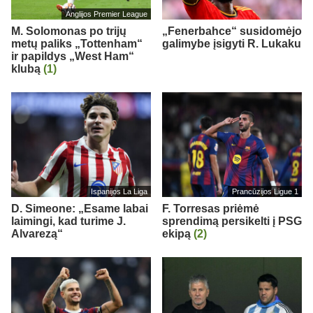
Anglijos Premier League
M. Solomonas po trijų
„Fenerbahce“ susidomėjo
metų paliks „Tottenham“
galimybe įsigyti R. Lukaku
ir papildys „West Ham“
klubą
(1)
Ispanijos La Liga
Prancūzijos Ligue 1
D. Simeone: „Esame labai
F. Torresas priėmė
laimingi, kad turime J.
sprendimą persikelti į PSG
Alvarezą“
ekipą
(2)