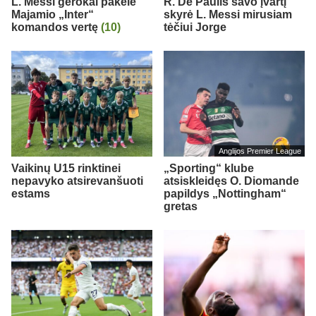
L. Messi gerokai pakėlė
R. De Paulis savo įvartį
Majamio „Inter“
skyrė L. Messi mirusiam
komandos vertę
(10)
tėčiui Jorge
Anglijos Premier League
Vaikinų U15 rinktinei
„Sporting“ klube
nepavyko atsirevanšuoti
atsiskleidęs O. Diomande
estams
papildys „Nottingham“
gretas