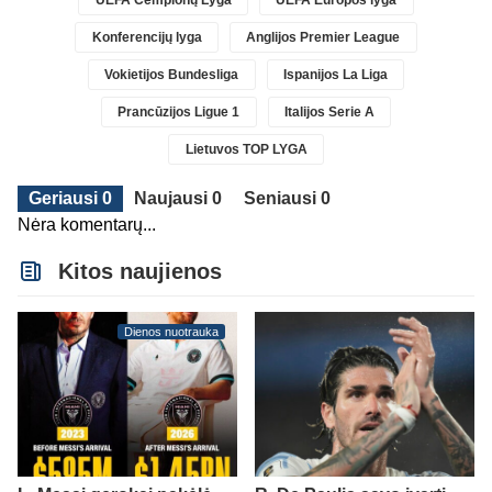
UEFA Čempionų Lyga
UEFA Europos lyga
Konferencijų lyga
Anglijos Premier League
Vokietijos Bundesliga
Ispanijos La Liga
Prancūzijos Ligue 1
Italijos Serie A
Lietuvos TOP LYGA
Geriausi 0
Naujausi 0
Seniausi 0
Nėra komentarų...
Kitos naujienos
Dienos nuotrauka