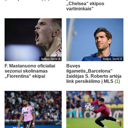
„Chelsea“ ekipos
vartininkais“
Italijos Serie A
Italijos Serie A
F. Mastanuono oficialiai
Buvęs
sezonui skolinamas
ilgametis„Barcelona“
„Fiorentina“ ekipai
žaidėjas S. Roberto artėja
link persikėlimo į MLS
(1)