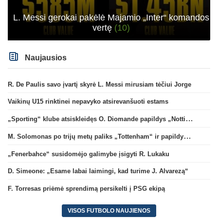
L. Messi gerokai pakėlė Majamio „Inter“ komandos
vertę
(10)
Naujausios
R. De Paulis savo įvartį skyrė L. Messi mirusiam tėčiui Jorge
Vaikinų U15 rinktinei nepavyko atsirevanšuoti estams
„Sporting“ klube atsiskleidęs O. Diomande papildys „Nottingham“ gretas
M. Solomonas po trijų metų paliks „Tottenham“ ir papildys „West Ham“ klubą
„Fenerbahce“ susidomėjo galimybe įsigyti R. Lukaku
D. Simeone: „Esame labai laimingi, kad turime J. Alvarezą“
F. Torresas priėmė sprendimą persikelti į PSG ekipą
VISOS FUTBOLO NAUJIENOS