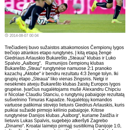
2014-08-07 00:04
Trečiadienį buvo sužaistos atsakomosios Čempionų lygos
trečiojo atrankos etapo rungtynės. Į kitą etapą žengė
Giedriaus Arlauskio Bukarešto „Steaua“ klubas ir Luko
Spalvio „Aalborg“. Rumunijos čempionų klubas
Bukarešto „Steau“ rungtynėse namuose 2:1 pranoko
kazachų „Aktobe“ ir bendru rezultatu 4:3 žengė tolyn. Iki
grupių etapo „Steaua“ liko vienas žingsnis. Netgi ir
nesėkmės atveju Bukarešto klubas žaistų Europos lygos
grupėse. Įvarčius nugalėtojams mušė Alexandru Chipciu
ir Nicolae Claudiu Stanciu, o rungtynių pabaigoje rezultatą
sušvelnino Timuras Kapadze. Nugalėtojų komandos
vartuose patikimai stovėjo lietuvis Giedrius Arlauskis, kuris
puikiai sužaidė pirmojo kėlinio pabaigoje. Kitose
rungtynėse Danijos klubas „Aalborg“, kuriame žaidžia ir
lietuvis Lukas Spalvis, sugebėjo atkeršyti Zagrebo
„Dinamo“. Kroatai laimėjo pirmąjį susitikimą Danijoje 1:0,