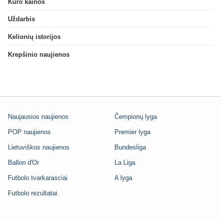
Kuro kainos
Uždarbis
Kelionių istorijos
Krepšinio naujienos
Naujausios naujienos
Čempionų lyga
POP naujienos
Premier lyga
Lietuviškos naujienos
Bundesliga
Ballon d'Or
La Liga
Futbolo tvarkarasciai
A lyga
Futbolo rezultatai