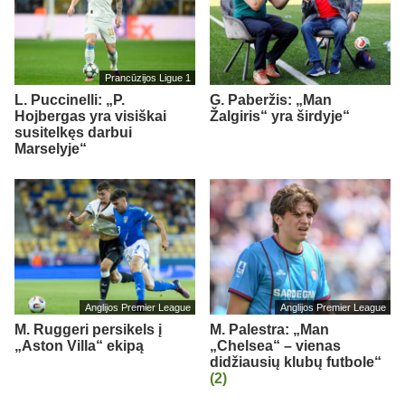
Prancūzijos Ligue 1
L. Puccinelli: „P.
G. Paberžis: „Man
Hojbergas yra visiškai
Žalgiris“ yra širdyje“
susitelkęs darbui
Marselyje“
Anglijos Premier League
Anglijos Premier League
M. Ruggeri persikels į
M. Palestra: „Man
„Aston Villa“ ekipą
„Chelsea“ – vienas
didžiausių klubų futbole“
(2)