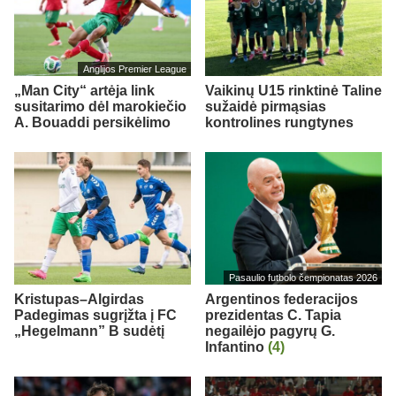
Anglijos Premier League
„Man City“ artėja link
Vaikinų U15 rinktinė Taline
susitarimo dėl marokiečio
sužaidė pirmąsias
A. Bouaddi persikėlimo
kontrolines rungtynes
Pasaulio futbolo čempionatas 2026
Kristupas–Algirdas
Argentinos federacijos
Padegimas sugrįžta į FC
prezidentas C. Tapia
„Hegelmann” B sudėtį
negailėjo pagyrų G.
Infantino
(4)