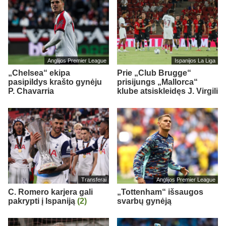
Anglijos Premier League
Ispanijos La Liga
„Chelsea“ ekipa
Prie „Club Brugge“
pasipildys krašto gynėju
prisijungs „Mallorca“
P. Chavarria
klube atsiskleidęs J. Virgili
Transferai
Anglijos Premier League
C. Romero karjera gali
„Tottenham“ išsaugos
pakrypti į Ispaniją
(2)
svarbų gynėją