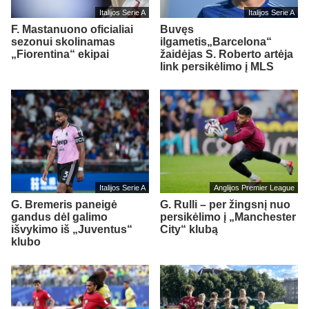
Italijos Serie A
Italijos Serie A
F. Mastanuono oficialiai
Buvęs
sezonui skolinamas
ilgametis„Barcelona“
„Fiorentina“ ekipai
žaidėjas S. Roberto artėja
link persikėlimo į MLS
Italijos Serie A
Anglijos Premier League
G. Bremeris paneigė
G. Rulli – per žingsnį nuo
gandus dėl galimo
persikėlimo į „Manchester
išvykimo iš „Juventus“
City“ klubą
klubo