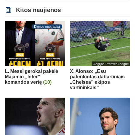
Kitos naujienos
Dienos nuotrauka
Anglijos Premier League
L. Messi gerokai pakėlė
X. Alonso: „Esu
Majamio „Inter“
patenkintas dabartiniais
komandos vertę
(10)
„Chelsea“ ekipos
vartininkais“