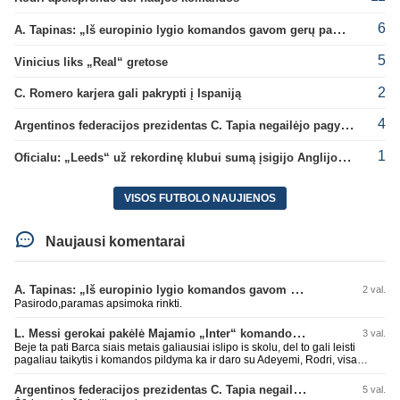
6
A. Tapinas: „Iš europinio lygio komandos gavom gerų pamokų“
5
Vinicius liks „Real“ gretose
2
C. Romero karjera gali pakrypti į Ispaniją
4
Argentinos federacijos prezidentas C. Tapia negailėjo pagyrų G. Infantino
1
Oficialu: „Leeds“ už rekordinę klubui sumą įsigijo Anglijos rinktinės vartininką
VISOS FUTBOLO NAUJIENOS
Naujausi komentarai
A. Tapinas: „Iš europinio lygio komandos gavom gerų pamokų“
2 val.
Pasirodo,paramas apsimoka rinkti.
L. Messi gerokai pakėlė Majamio „Inter“ komandos vertę
3 val.
Beje ta pati Barca siais metais galiausiai islipo is skolu, del to gali leisti
pagaliau taikytis i komandos pildyma ka ir daro su Adeyemi, Rodri, visa
Julian Alvarez saga.
Argentinos federacijos prezidentas C. Tapia negailėjo pagyrų G. Infantino
5 val.