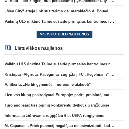
G. Rulli – per žingsnį nuo persikėlimo į „Manchester City“ klubą
„Man City“ artėja link susitarimo dėl marokiečio A. Bouaddi persikėlimo
Vaikinų U15 rinktinė Taline sužaidė pirmąsias kontrolines rungtynes
VISOS FUTBOLO NAUJIENOS
Lietuviškos naujienos
Vaikinų U15 rinktinė Taline sužaidė pirmąsias kontrolines rungtynes
Kristupas–Algirdas Padegimas sugrįžta į FC „Hegelmann” B sudėtį
A. Skerla: „Ne tik gynėmės – norėjome atakuoti“
Lietuvos klubų pasirodymai Europoje: patirti pralaimėjimai Kroatijos atstovams
Turo anonsas: tiesioginių konkurentų dvikova Gargžduose
Informacija žiūrovams rugpjūčio 6 d. UEFA rungtynėms
M. Capanas: „Prieš pusmetį negalėjau net įsivaizduoti, kad žaisime prieš „Hajduk“