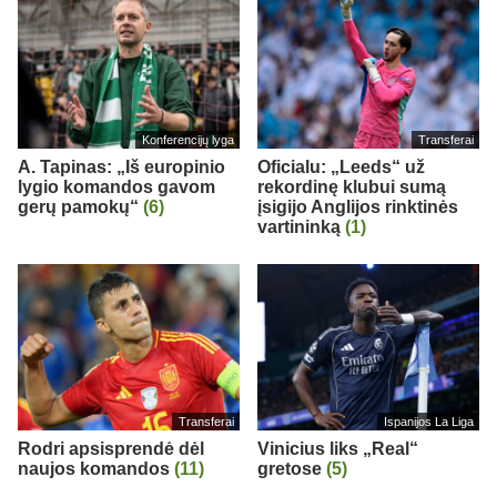
Konferencijų lyga
Transferai
A. Tapinas: „Iš europinio
Oficialu: „Leeds“ už
lygio komandos gavom
rekordinę klubui sumą
gerų pamokų“
(6)
įsigijo Anglijos rinktinės
vartininką
(1)
Transferai
Ispanijos La Liga
Rodri apsisprendė dėl
Vinicius liks „Real“
naujos komandos
(11)
gretose
(5)