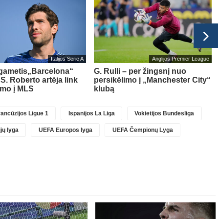
Italijos Serie A
Anglijos Premier League
lgametis„Barcelona“
G. Rulli – per žingsnį nuo
 S. Roberto artėja link
persikėlimo į „Manchester City“
imo į MLS
klubą
ancūzijos Ligue 1
Ispanijos La Liga
Vokietijos Bundesliga
jų lyga
UEFA Europos lyga
UEFA Čempionų Lyga