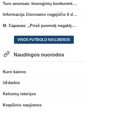
Turo anonsas: tiesioginių konkurentų dvikova Gargžduose
Informacija žiūrovams rugpjūčio 6 d. UEFA rungtynėms
M. Capanas: „Prieš pusmetį negalėjau net įsivaizduoti, kad žaisime prieš „Hajduk“
VISOS FUTBOLO NAUJIENOS
Naudingos nuorodos
Kuro kainos
Uždarbis
Kelionių istorijos
Krepšinio naujienos