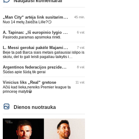
Naujausi komentarai
„Man City“ artėja link susitarimo dėl marokiečio A. Bouaddi persikėlimo
45 min.
Nuo 14 metų žaidžia Lille?🙄
A. Tapinas: „Iš europinio lygio komandos gavom gerų pamokų“
6 val.
Pasirodo,paramas apsimoka rinkti.
L. Messi gerokai pakėlė Majamio „Inter“ komandos vertę
7 val.
Beje ta pati Barca siais metais galiausiai islipo is
skolu, del to gali leisti pagaliau taikytis i
komandos pildyma ka ir daro su Adeyemi, Rodri,
visa Julian Alvarez saga.
Argentinos federacijos prezidentas C. Tapia negailėjo pagyrų G. Infantino
8 val.
Šūdas apie šūdą tik gerai
Vinicius liks „Real“ gretose
11 val.
Ačiū kad lieka,nereiks Premier league ta
princesę matyti😀
Dienos nuotrauka