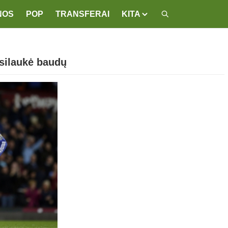
NOS
POP
TRANSFERAI
KITA
usilaukė baudų