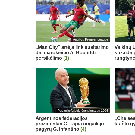
Anglijos Premier League
„Man City“ artėja link susitarimo
Vaikinų U
dėl marokiečio A. Bouaddi
sužaidė 
persikėlimo
(1)
rungtyn
Pasaulio futbolo čempionatas 2026
Argentinos federacijos
„Chelsea
prezidentas C. Tapia negailėjo
krašto g
pagyrų G. Infantino
(4)