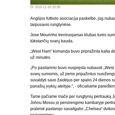
2015-11-10 20:00
Anglijos futbolo asociacija paskelbė, jog nu
tarpusavio rungtynėse.
Jose Mourinho treniruojamas klubas turės sumok
tūkstančių svarų bauda.
„West Ham“ komanda buvo pripražinta kalta dėl 
už minutės.
„Po pasitarimo buvo nuspręsta nubausti „West 
svarų sumomis, už jiems pripažintus nusižen
suvaldyti savo žaidėjus per spalio 24 dienos su
panašių įvykių ateityje.“, - oficialiame pareiški
Tame pačiame mače per rungtynių pertrauką Jo
Johnu Mossu jo persirengimo kambaryje pertra
praleisti pastarojo savaitgalio „Chelsea“ dviko
pralaimėjimą.