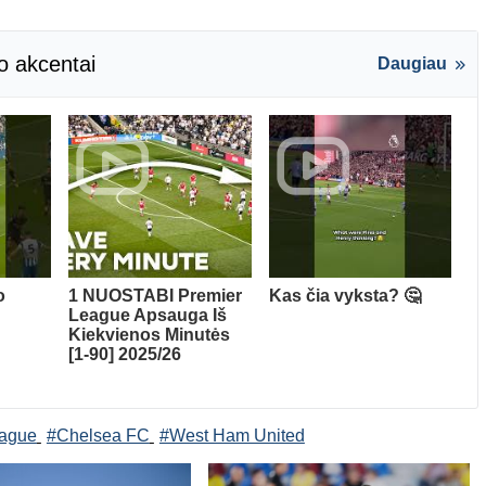
o akcentai
Daugiau
o
1 NUOSTABI Premier
Kas čia vyksta? 🤔
League Apsauga Iš
Kiekvienos Minutės
[1-90] 2025/26
eague
#Chelsea FC
#West Ham United