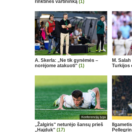
rinktinės vartininką
(1)
A. Skerla: „Ne tik gynėmės –
M. Salah 
norėjome atakuoti“
(1)
Turkijos
Konferencijų lyga
„Žalgiris“ neturėjo šansų prieš
Ilgameti
„Hajduk“
(17)
Pellegri