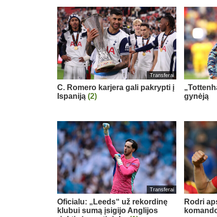
Transferai
C. Romero karjera gali pakrypti į
„Tottenh
Ispaniją
(2)
gynėją
Transferai
Oficialu: „Leeds“ už rekordinę
Rodri ap
klubui sumą įsigijo Anglijos
komand