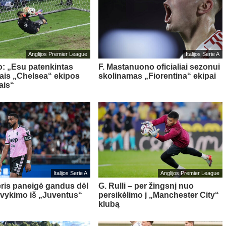
Anglijos Premier League
Italijos Serie A
o: „Esu patenkintas
F. Mastanuono oficialiai sezonui
iais „Chelsea“ ekipos
skolinamas „Fiorentina“ ekipai
ais“
Italijos Serie A
Anglijos Premier League
ris paneigė gandus dėl
G. Rulli – per žingsnį nuo
švykimo iš „Juventus“
persikėlimo į „Manchester City“
klubą