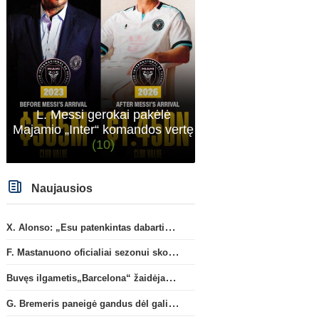
L. Messi gerokai pakėlė
Majamio „Inter“ komandos vertę
(10)
Naujausios
X. Alonso: „Esu patenkintas dabartiniais „Chelsea“ ekipos vartininkais“
F. Mastanuono oficialiai sezonui skolinamas „Fiorentina“ ekipai
Buvęs ilgametis„Barcelona“ žaidėjas S. Roberto artėja link persikėlimo į MLS
G. Bremeris paneigė gandus dėl galimo išvykimo iš „Juventus“ klubo