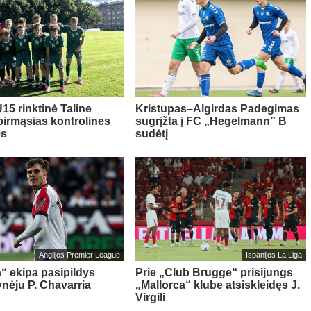
15 rinktinė Taline
Kristupas–Algirdas Padegimas
pirmąsias kontrolines
sugrįžta į FC „Hegelmann” B
es
sudėtį
Anglijos Premier League
Ispanijos La Liga
“ ekipa pasipildys
Prie „Club Brugge“ prisijungs
ynėju P. Chavarria
„Mallorca“ klube atsiskleidęs J.
Virgili