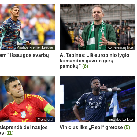
Anglijos Premier League
Konferencijų lyga
am“ išsaugos svarbų
A. Tapinas: „Iš europinio lygio
komandos gavom gerų
pamokų“
(6)
Transferai
Ispanijos La Liga
sisprendė dėl naujos
Vinicius liks „Real“ gretose
(5)
os
(11)