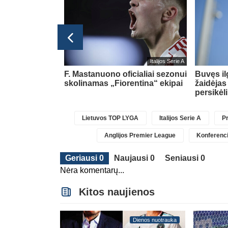
glijos Premier League
Italijos Serie A
pasipildys
F. Mastanuono oficialiai sezonui
Buvęs i
Chavarria
skolinamas „Fiorentina“ ekipai
žaidėjas
persikėl
Lietuvos TOP LYGA
Italijos Serie A
Pr
Anglijos Premier League
Konferenci
Geriausi 0
Naujausi 0
Seniausi 0
Nėra komentarų...
Kitos naujienos
Dienos nuotrauka