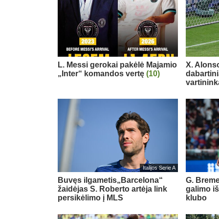
L. Messi gerokai pakėlė Majamio
X. Alons
„Inter“ komandos vertę
(10)
dabartin
vartinink
Italijos Serie A
Buvęs ilgametis„Barcelona“
G. Breme
žaidėjas S. Roberto artėja link
galimo i
persikėlimo į MLS
klubo