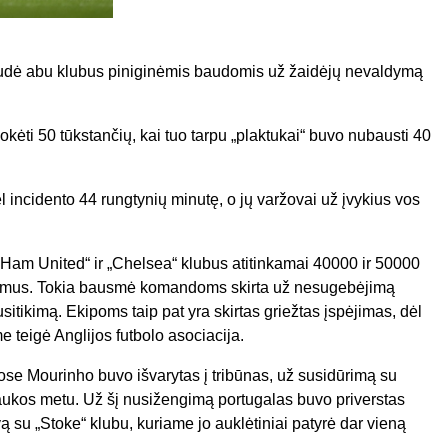
baudė abu klubus piniginėmis baudomis už žaidėjų nevaldymą
ėti 50 tūkstančių, kai tuo tarpu „plaktukai“ buvo nubausti 40
incidento 44 rungtynių minutę, o jų varžovai už įvykius vos
Ham United“ ir „Chelsea“ klubus atitinkamai 40000 ir 50000
gimus. Tokia bausmė komandoms skirta už nesugebėjimą
sitikimą. Ekipoms taip pat yra skirtas griežtas įspėjimas, dėl
me teigė Anglijos futbolo asociacija.
se Mourinho buvo išvarytas į tribūnas, už susidūrimą su
ukos metu. Už šį nusižengimą portugalas buvo priverstas
vą su „Stoke“ klubu, kuriame jo auklėtiniai patyrė dar vieną