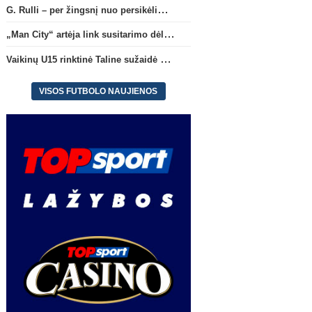
G. Rulli – per žingsnį nuo persikėlimo į „Manchester City“ klubą
„Man City“ artėja link susitarimo dėl marokiečio A. Bouaddi persikėlimo
Vaikinų U15 rinktinė Taline sužaidė pirmąsias kontrolines rungtynes
VISOS FUTBOLO NAUJIENOS
Vaikinų U15 rinktinė Taline
Kristupas–Algirdas Pad
sužaidė pirmąsias kontrolines
sugrįžta į FC „Hegelman
rungtynes
sudėtį