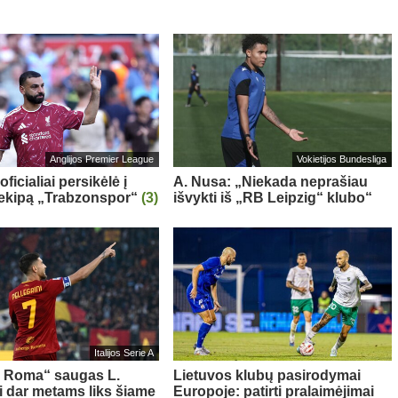
Anglijos Premier League
Vokietijos Bundesliga
oficialiai persikėlė į
A. Nusa: „Niekada neprašiau
 ekipą „Trabzonspor“
(3)
išvykti iš „RB Leipzig“ klubo“
Italijos Serie A
s Roma“ saugas L.
Lietuvos klubų pasirodymai
ni dar metams liks šiame
Europoje: patirti pralaimėjimai