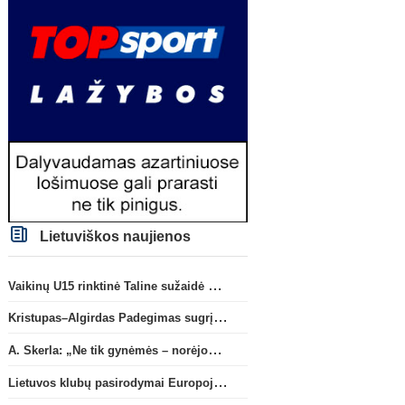
Lietuviškos naujienos
Vaikinų U15 rinktinė Taline sužaidė pirmąsias kontrolines rungtynes
Kristupas–Algirdas Padegimas sugrįžta į FC „Hegelmann” B sudėtį
A. Skerla: „Ne tik gynėmės – norėjome atakuoti“
Lietuvos klubų pasirodymai Europoje: patirti pralaimėjimai Kroatijos atstovams