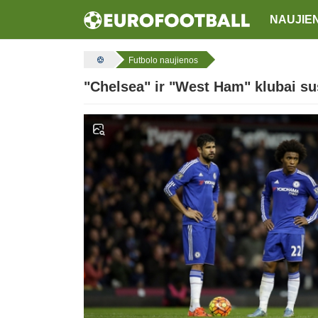
NAUJIE
Futbolo naujienos
"Chelsea" ir "West Ham" klubai s