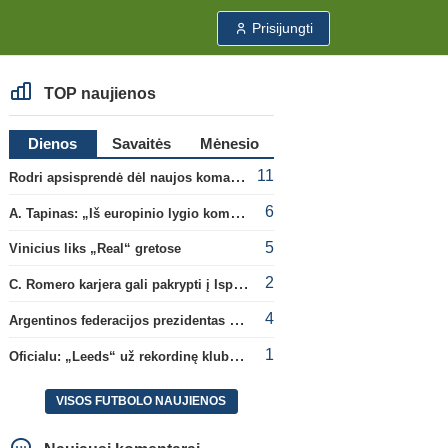
Prisijungti
TOP naujienos
Dienos
Savaitės
Mėnesio
11
Rodri apsisprendė dėl naujos komandos
6
A. Tapinas: „Iš europinio lygio komandos gavom gerų pamokų“
5
Vinicius liks „Real“ gretose
2
C. Romero karjera gali pakrypti į Ispaniją
4
Argentinos federacijos prezidentas C. Tapia negailėjo pagyrų G. Infantino
1
Oficialu: „Leeds“ už rekordinę klubui sumą įsigijo Anglijos rinktinės vartininką
VISOS FUTBOLO NAUJIENOS