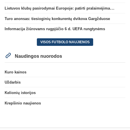
Lietuvos klubų pasirodymai Europoje: patirti pralaimėjimai Kroatijos atstovams
Turo anonsas: tiesioginių konkurentų dvikova Gargžduose
Informacija žiūrovams rugpjūčio 6 d. UEFA rungtynėms
VISOS FUTBOLO NAUJIENOS
Naudingos nuorodos
Kuro kainos
Uždarbis
Kelionių istorijos
Krepšinio naujienos