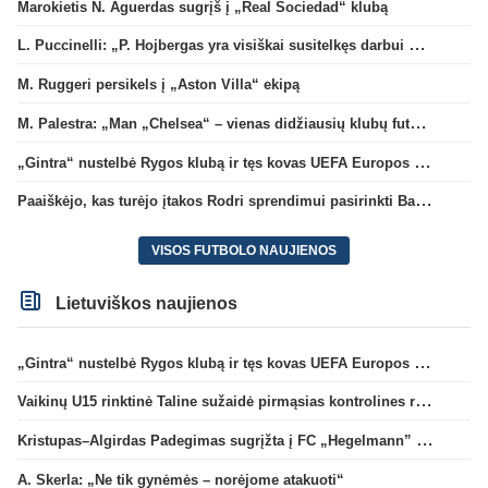
Marokietis N. Aguerdas sugrįš į „Real Sociedad“ klubą
L. Puccinelli: „P. Hojbergas yra visiškai susitelkęs darbui Marselyje“
M. Ruggeri persikels į „Aston Villa“ ekipą
M. Palestra: „Man „Chelsea“ – vienas didžiausių klubų futbole“
„Gintra“ nustelbė Rygos klubą ir tęs kovas UEFA Europos taurės atrankoje
Paaiškėjo, kas turėjo įtakos Rodri sprendimui pasirinkti Barselonos pusę
VISOS FUTBOLO NAUJIENOS
Lietuviškos naujienos
„Gintra“ nustelbė Rygos klubą ir tęs kovas UEFA Europos taurės atrankoje
Vaikinų U15 rinktinė Taline sužaidė pirmąsias kontrolines rungtynes
Kristupas–Algirdas Padegimas sugrįžta į FC „Hegelmann” B sudėtį
A. Skerla: „Ne tik gynėmės – norėjome atakuoti“