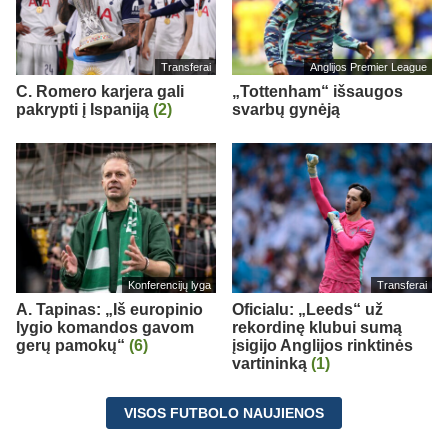
Transferai
Anglijos Premier League
C. Romero karjera gali
„Tottenham“ išsaugos
pakrypti į Ispaniją
(2)
svarbų gynėją
Konferencijų lyga
Transferai
A. Tapinas: „Iš europinio
Oficialu: „Leeds“ už
lygio komandos gavom
rekordinę klubui sumą
gerų pamokų“
(6)
įsigijo Anglijos rinktinės
vartininką
(1)
VISOS FUTBOLO NAUJIENOS