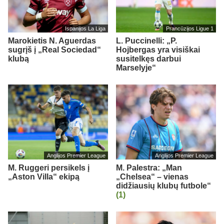
Ispanijos La Liga
Prancūzijos Ligue 1
Marokietis N. Aguerdas
L. Puccinelli: „P.
sugrįš į „Real Sociedad“
Hojbergas yra visiškai
klubą
susitelkęs darbui
Marselyje“
Anglijos Premier League
Anglijos Premier League
M. Ruggeri persikels į
M. Palestra: „Man
„Aston Villa“ ekipą
„Chelsea“ – vienas
didžiausių klubų futbole“
(1)