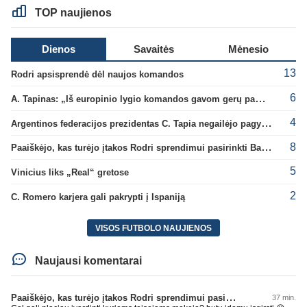
TOP naujienos
Dienos
Savaitės
Mėnesio
13
Rodri apsisprendė dėl naujos komandos
6
A. Tapinas: „Iš europinio lygio komandos gavom gerų pamokų“
4
Argentinos federacijos prezidentas C. Tapia negailėjo pagyrų G. Infantino
8
Paaiškėjo, kas turėjo įtakos Rodri sprendimui pasirinkti Barselonos pusę
5
Vinicius liks „Real“ gretose
2
C. Romero karjera gali pakrypti į Ispaniją
VISOS FUTBOLO NAUJIENOS
Naujausi komentarai
Paaiškėjo, kas turėjo įtakos Rodri sprendimui pasirinkti Barselonos pusę
37 min.