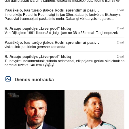
Gal gali placiau ivardinti kuriems teisejams mokejo? butu idomu isgirsti 😀
Paaiškėjo, kas turėjo įtakos Rodri sprendimui pasirinkti Barselonos pusę
1 val.
Ir nereikėjo Realui to Rodri, taigi jis jau 30m., dabar jo kreivė eis tik žemyn.
Pastoviai traumuojasi paskutiniu metu. Dabar gi vėl darysis nugaros
operaciją, tai kada grįš į aikštę? Po pusės metų? Ne ne ačiū. Viskas gerai,
Real turi ir geresnių opcijų, Mauras viską sustatys į vietas. Jeigu jis iš tikro
R. Araujo papildys „Liverpool“ klubą
2 val.
būtų buvęs reikalingas, Perezas būtų ir pasiėmęs seniai. Beja ir ManCity, ne
Van Dijk gime 1991 liepos 8 d ,taigi ,jam ne 38 o 35 metai .Taigi nepezek
šiaip sau paleidžia jį. Sėkmės jam Barcoje, galės su savo korešais iš
rinktinės kartu pažaisti karjeros saulėlydyje.
Paaiškėjo, kas turėjo įtakos Rodri sprendimui pasirinkti Barselonos pusę
2 val.
viskas iok ,pasirinko geresne komanda
R. Araujo papildys „Liverpool“ klubą
2 val.
Tu nevykeli nekomentuok, futbolo neismanai, eik pajamu geriau skaiciuok as
barcolai uzteks 140 lemu🤣🤣🤣
Dienos nuotrauka