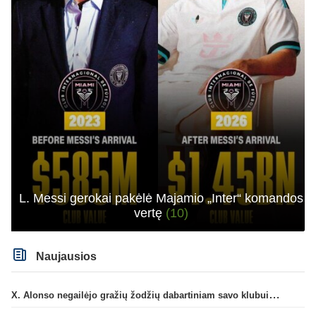
L. Messi gerokai pakėlė Majamio „Inter“ komandos
vertę
(10)
Naujausios
X. Alonso negailėjo gražių žodžių dabartiniam savo klubui „Chelsea“