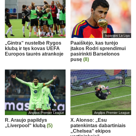
Ispanijos La Liga
„Gintra“ nustelbė Rygos
Paaiškėjo, kas turėjo
klubą ir tęs kovas UEFA
įtakos Rodri sprendimui
Europos taurės atrankoje
pasirinkti Barselonos
pusę
(8)
Anglijos Premier League
Anglijos Premier League
R. Araujo papildys
X. Alonso: „Esu
„Liverpool“ klubą
(5)
patenkintas dabartiniais
„Chelsea“ ekipos