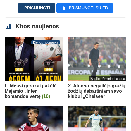
PRISIJUNGTI
PRISIJUNGTI SU FB
Kitos naujienos
Dienos nuotrauka
Anglijos Premier League
L. Messi gerokai pakėlė
X. Alonso negailėjo gražių
Majamio „Inter“
žodžių dabartiniam savo
komandos vertę
(10)
klubui „Chelsea“