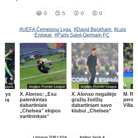
😂
0
😍
5
😲
0
😡
0
#UEFA Čempionų Lyga
#David Beckham
#Luis
Enrique
#Paris Saint-Germain FC
er League
Anglijos Premier League
Anglijos Premier League
Ang
ildys
X. Alonso: „Esu
X. Alonso negailėjo
M. Ru
lubą
patenkintas
gražių žodžių
persik
dabartiniais
dabartiniam savo
Villa“
„Chelsea“ ekipos
klubui „Chelsea“
vartininkais“
Lietuvos TOP LYGA
Italijos Serie A