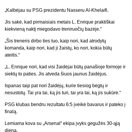
„Kalbėjau su PSG prezidentu Nasseru Al-Khelaifi.
Jis sakė, kad pirmaisiais metais L. Enrique praktiškai
kiekvieną naktį miegodavo treniruočių bazėje.“
„Šis treneris dirbo ties tuo, kaip nori, kad atrodytų
komanda, kaip nori, kad ji žaistų, ko nori, kokia būtų
ateitis.“
„L. Enrique nori, kad visi žaidėjai būtų panašioje formoje ir
siektų to paties. Jis atveda šiuos jaunus žaidėjus.
Ispanas taip pat nori žaidėjų, kurie tiesiog bėgtų ir
nesustotų. Tai yra tai, ką jis turi, tai yra tai, ką jis sukūrė.“
PSG klubas bendru rezultatu 6:5 įveikė bavarus ir pateko į
finalą.
Lemiama kova su „Arsenal“ ekipa įvyks gegužės 30-ąją
dieną.