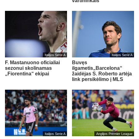
vartininkais“
Italijos Serie A
Italijos Serie A
F. Mastanuono oficialiai
Buvęs
sezonui skolinamas
ilgametis„Barcelona“
„Fiorentina“ ekipai
žaidėjas S. Roberto artėja
link persikėlimo į MLS
Italijos Serie A
Anglijos Premier League