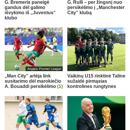
G. Bremeris paneigė
G. Rulli – per žingsnį nuo
gandus dėl galimo
persikėlimo į „Manchester
išvykimo iš „Juventus“
City“ klubą
klubo
Anglijos Premier League
„Man City“ artėja link
Vaikinų U15 rinktinė Taline
susitarimo dėl marokiečio
sužaidė pirmąsias
A. Bouaddi persikėlimo
(1)
kontrolines rungtynes