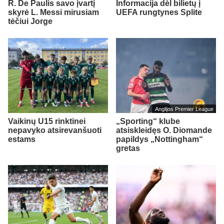
R. De Paulis savo įvartį
Informacija dėl bilietų į
skyrė L. Messi mirusiam
UEFA rungtynes Splite
tėčiui Jorge
Anglijos Premier League
Vaikinų U15 rinktinei
„Sporting“ klube
nepavyko atsirevanšuoti
atsiskleidęs O. Diomande
estams
papildys „Nottingham“
gretas