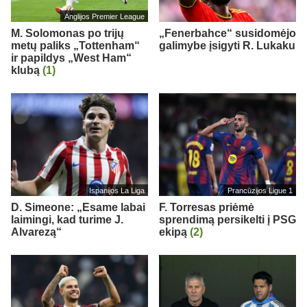
Anglijos Premier League
M. Solomonas po trijų
„Fenerbahce“ susidomėjo
metų paliks „Tottenham“
galimybe įsigyti R. Lukaku
ir papildys „West Ham“
klubą
(1)
Ispanijos La Liga
Prancūzijos Ligue 1
D. Simeone: „Esame labai
F. Torresas priėmė
laimingi, kad turime J.
sprendimą persikelti į PSG
Alvarezą“
ekipą
(2)