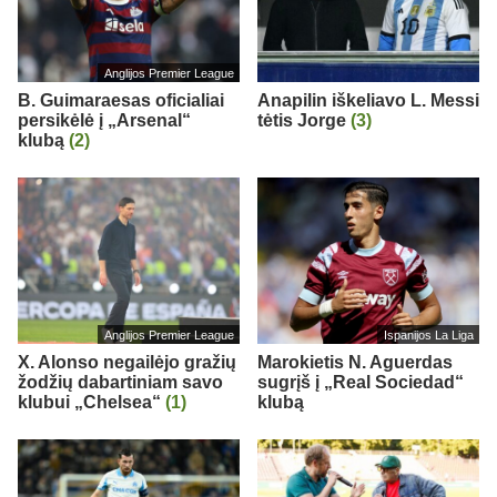
Anglijos Premier League
B. Guimaraesas oficialiai
Anapilin iškeliavo L. Messi
persikėlė į „Arsenal“
tėtis Jorge
(3)
klubą
(2)
Anglijos Premier League
Ispanijos La Liga
X. Alonso negailėjo gražių
Marokietis N. Aguerdas
žodžių dabartiniam savo
sugrįš į „Real Sociedad“
klubui „Chelsea“
(1)
klubą