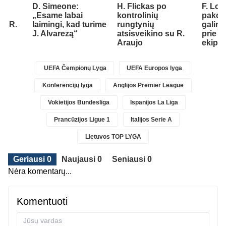
“
D. Simeone:
H. Flickas po
F. Lo
„Esame labai
kontrolinių
pakom
ti R.
laimingi, kad turime
rungtynių
galimy
J. Alvarezą“
atsisveikino su R.
prie „
Araujo
ekipo
UEFA Čempionų Lyga
UEFA Europos lyga
Konferencijų lyga
Anglijos Premier League
Vokietijos Bundesliga
Ispanijos La Liga
Prancūzijos Ligue 1
Italijos Serie A
Lietuvos TOP LYGA
Geriausi 0
Naujausi 0
Seniausi 0
Nėra komentarų...
Komentuoti