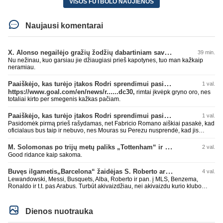
VISOS FUTBOLO NAUJIENOS
Naujausi komentarai
X. Alonso negailėjo gražių žodžių dabartiniam savo klubui „Chelsea“
39 min.
Nu nežinau, kuo garsiau jie džiaugiasi prieš kapotynes, tuo man kažkaip
neramiau.
Paaiškėjo, kas turėjo įtakos Rodri sprendimui pasirinkti Barselonos pusę
1 val.
https://www.goal.com/en/news/r......dc30,
rimtai įkvėpk gryno oro, nes
totaliai kirto per smegenis kažkas pačiam.
Paaiškėjo, kas turėjo įtakos Rodri sprendimui pasirinkti Barselonos pusę
1 val.
Pasidomėk pirmą prieš rašydamas, net Fabricio Romano aiškiai pasakė, kad
oficialaus bus taip ir nebuvo, nes Mouras su Perezu nusprendė, kad jis
nereikalingas. Niekur nebuvo skelbta. Dar plius gemini paprašiau, kad
surasti info ar buvo oficialus bid. Atsakymas: Ne, oficialaus raštiško
M. Solomonas po trijų metų paliks „Tottenham“ ir papildys „West Ham“ klubą
2 val.
pasiūlymo (official bid) Madrido „Real“ Mančesterio „City“ klubui už Rodri dar
Good ridance kaip sakoma.
nepateikė. ​Nors žiniasklaidoje (pvz., The Athletic, Diario AS) garsiai kalbama
apie „Real“ susidomėjimą ir pradėtus pradinius veiksmus bei derybinius
Buvęs ilgametis„Barcelona“ žaidėjas S. Roberto artėja link persikėlimo į MLS
4 val.
kontaktus su žaidėjo stovykla ar „City“ vadovais, oficialus formalus
pasiūlymas iki šiol nėra registruotas. ​Ispanijos gigantai tikrina situaciją ir
Lewandowski, Messi, Busquets, Alba, Roberto ir pan. į MLS, Benzema,
vertina galimybes, tačiau kol kas viskas vyksta tik žvalgybos ir neoficialių
Ronaldo ir t.t. pas Arabus. Turbūt akivaizdžiau, nei akivaizdu kurio klubo
derybų lygmenyje. Tai gal nebesidaryk sau gėdos ir kaip sakei "vyriškai
žaidėjų labiai myli pinigėlius, o ne žaidimą. Gal todėl ir tų laimėjimų
nuryk tiesą" ir patylėk, nes esi neteisus. Čiao!
paskutiniu me tu ne tiek daug.
Dienos nuotrauka