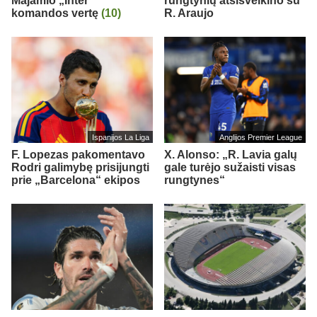
Majamio „Inter“
rungtynių atsisveikino su
komandos vertę
(10)
R. Araujo
Ispanijos La Liga
Anglijos Premier League
F. Lopezas pakomentavo
X. Alonso: „R. Lavia galų
Rodri galimybę prisijungti
gale turėjo sužaisti visas
prie „Barcelona“ ekipos
rungtynes“