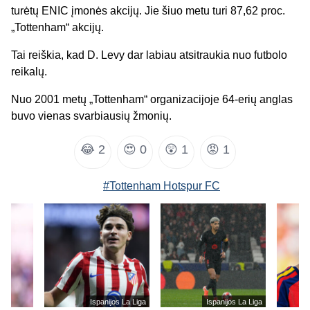
turėtų ENIC įmonės akcijų. Jie šiuo metu turi 87,62 proc.
„Tottenham“ akcijų.
Tai reiškia, kad D. Levy dar labiau atsitraukia nuo futbolo
reikalų.
Nuo 2001 metų „Tottenham“ organizacijoje 64-erių anglas
buvo vienas svarbiausių žmonių.
😂
2
😍
0
😲
1
😡
1
#Tottenham Hotspur FC
Ispanijos La Liga
Ispanijos La Liga