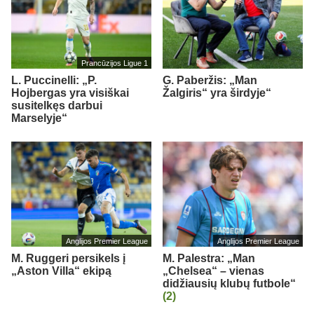
Prancūzijos Ligue 1
L. Puccinelli: „P.
G. Paberžis: „Man
Hojbergas yra visiškai
Žalgiris“ yra širdyje“
susitelkęs darbui
Marselyje“
Anglijos Premier League
Anglijos Premier League
M. Ruggeri persikels į
M. Palestra: „Man
„Aston Villa“ ekipą
„Chelsea“ – vienas
didžiausių klubų futbole“
(2)