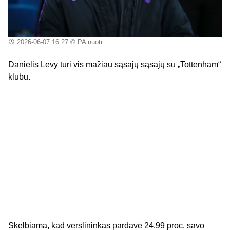
2026-06-07 16:27
© PA nuotr.
Danielis Levy turi vis mažiau sąsajų sąsajų su „Tottenham“
klubu.
Skelbiama, kad verslininkas pardavė 24,99 proc. savo