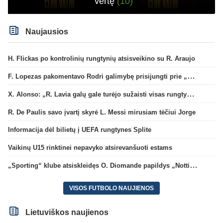
vertę
(10)
Naujausios
H. Flickas po kontrolinių rungtynių atsisveikino su R. Araujo
F. Lopezas pakomentavo Rodri galimybę prisijungti prie „Barcelona“ ekipos
X. Alonso: „R. Lavia galų gale turėjo sužaisti visas rungtynes“
R. De Paulis savo įvartį skyrė L. Messi mirusiam tėčiui Jorge
Informacija dėl bilietų į UEFA rungtynes Splite
Vaikinų U15 rinktinei nepavyko atsirevanšuoti estams
„Sporting“ klube atsiskleidęs O. Diomande papildys „Nottingham“ gretas
VISOS FUTBOLO NAUJIENOS
Lietuviškos naujienos