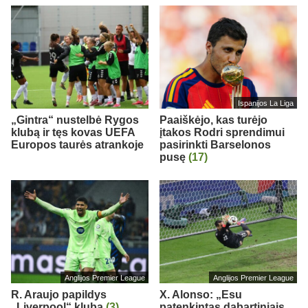
Ispanijos La Liga
„Gintra“ nustelbė Rygos
Paaiškėjo, kas turėjo
klubą ir tęs kovas UEFA
įtakos Rodri sprendimui
Europos taurės atrankoje
pasirinkti Barselonos
pusę
(17)
Anglijos Premier League
Anglijos Premier League
R. Araujo papildys
X. Alonso: „Esu
„Liverpool“ klubą
(3)
patenkintas dabartiniais