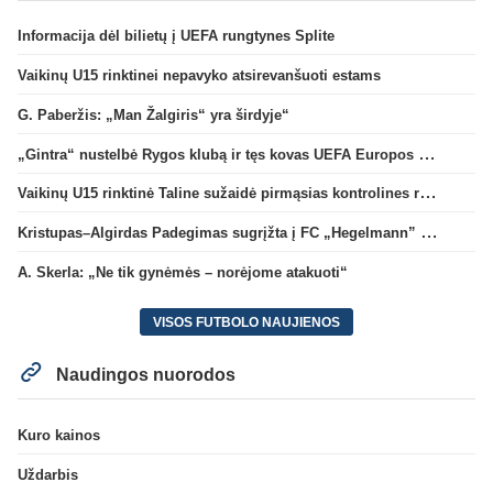
Informacija dėl bilietų į UEFA rungtynes Splite
Vaikinų U15 rinktinei nepavyko atsirevanšuoti estams
G. Paberžis: „Man Žalgiris“ yra širdyje“
„Gintra“ nustelbė Rygos klubą ir tęs kovas UEFA Europos taurės atrankoje
Vaikinų U15 rinktinė Taline sužaidė pirmąsias kontrolines rungtynes
Kristupas–Algirdas Padegimas sugrįžta į FC „Hegelmann” B sudėtį
A. Skerla: „Ne tik gynėmės – norėjome atakuoti“
VISOS FUTBOLO NAUJIENOS
Naudingos nuorodos
Kuro kainos
Uždarbis