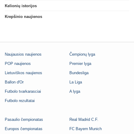
Kelionių istorijos
Krepšinio naujienos
Naujausios naujienos
Čempionų lyga
POP naujienos
Premier lyga
Lietuviškos naujienos
Bundesliga
Ballon d'Or
La Liga
Futbolo tvarkarasciai
A lyga
Futbolo rezultatai
Pasaulio čempionatas
Real Madrid C.F.
Europos čempionatas
FC Bayern Munich